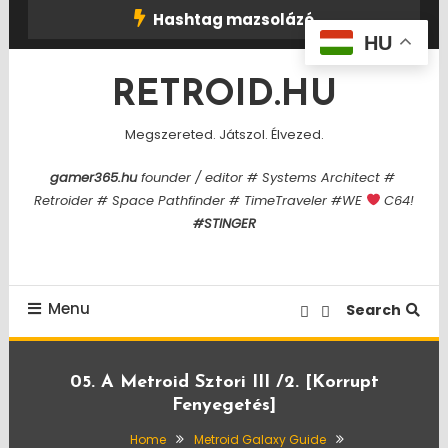
Skip
Hashtag mazsolázó
To
HU
Content
RETROID.HU
Megszereted. Játszol. Élvezed.
gamer365.hu
founder / editor # Systems Architect #
Retroider # Space Pathfinder # TimeTraveler #WE
C64!
#STINGER
Menu
Search
05. A Metroid Sztori III /2. [Korrupt
Fenyegetés]
Home
Metroid Galaxy Guide