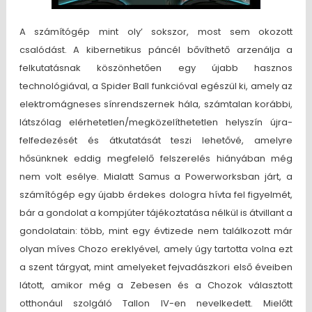
A számítógép mint oly’ sokszor, most sem okozott
csalódást. A kibernetikus páncél bővíthető arzenálja a
felkutatásnak köszönhetően egy újabb hasznos
technológiával, a Spider Ball funkcióval egészül ki, amely az
elektromágneses sínrendszernek hála, számtalan korábbi,
látszólag elérhetetlen/megközelíthetetlen helyszín újra-
felfedezését és átkutatását teszi lehetővé, amelyre
hősünknek eddig megfelelő felszerelés hiányában még
nem volt esélye. Mialatt Samus a Powerworksban járt, a
számítógép egy újabb érdekes dologra hívta fel figyelmét,
bár a gondolat a kompjúter tájékoztatása nélkül is átvillant a
gondolatain: több, mint egy évtizede nem találkozott már
olyan míves Chozo ereklyével, amely úgy tartotta volna ezt
a szent tárgyat, mint amelyeket fejvadászkori első éveiben
látott, amikor még a Zebesen és a Chozok választott
otthonául szolgáló Tallon IV-en nevelkedett. Mielőtt