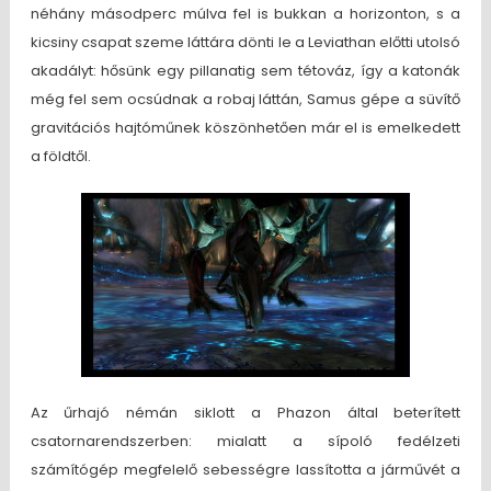
néhány másodperc múlva fel is bukkan a horizonton, s a
kicsiny csapat szeme láttára dönti le a Leviathan előtti utolsó
akadályt: hősünk egy pillanatig sem tétováz, így a katonák
még fel sem ocsúdnak a robaj láttán, Samus gépe a süvítő
gravitációs hajtóműnek köszönhetően már el is emelkedett
a földtől.
Az űrhajó némán siklott a Phazon által beterített
csatornarendszerben: mialatt a sípoló fedélzeti
számítógép megfelelő sebességre lassította a járművét a