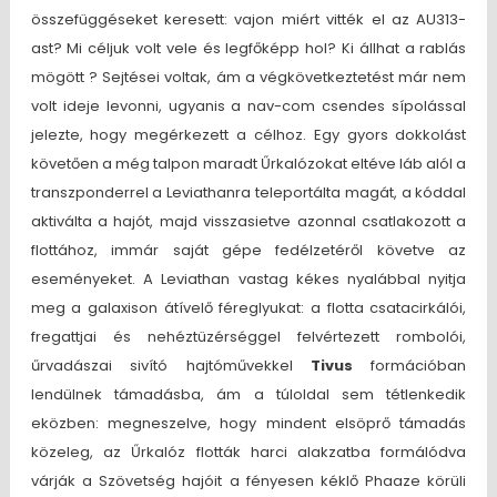
összefüggéseket keresett: vajon miért vitték el az AU313-
ast? Mi céljuk volt vele és legfőképp hol? Ki állhat a rablás
mögött ? Sejtései voltak, ám a végkövetkeztetést már nem
volt ideje levonni, ugyanis a nav-com csendes sípolással
jelezte, hogy megérkezett a célhoz. Egy gyors dokkolást
követően a még talpon maradt Űrkalózokat eltéve láb alól a
transzponderrel a Leviathanra teleportálta magát, a kóddal
aktiválta a hajót, majd visszasietve azonnal csatlakozott a
flottához, immár saját gépe fedélzetéről követve az
eseményeket. A Leviathan vastag kékes nyalábbal nyitja
meg a galaxison átívelő féreglyukat: a flotta csatacirkálói,
fregattjai és nehéztüzérséggel felvértezett rombolói,
űrvadászai sivító hajtóművekkel
Tivus
formációban
lendülnek támadásba, ám a túloldal sem tétlenkedik
eközben: megneszelve, hogy mindent elsöprő támadás
közeleg, az Űrkalóz flották harci alakzatba formálódva
várják a Szövetség hajóit a fényesen kéklő Phaaze körüli