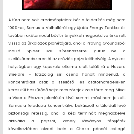
A túra nem volt eredménytelen: bár a felderítés még nem
100%-os, Samus a Valhalláról egy újabb Energy Tankkal és
további rakétamodul bővítményekkel megpakolva érkezett
vissza az Űrkalózok planétájára, ahol a Proving Groundsból
induló Spider Ball sínrendszerrel gurult be a
szellőzőrendszeren át az eróziós pajzs lelőhelyéig. A nyirkos
helységben egy kapszula oltalma alatt talált rá a Hazard
Shieldre – látszólag síri csend honolt mindenütt, a
koncentrálást csak a szellőző- és csatornafedeleken
keresztül beszűrődő sejtelmes zörejek zaja törte meg. Mivel
a Visor a Phazon jelenlétén kívül semmi mást nem jelzett,
Samus a feladatra koncentrálva bekúszott a túloldalt levő
biztonsági reteszig, ahol a kézi terminált meghackelve
aktiválta a pajzsot, amely látványos fényjáték
következtében olvadt bele a Chozo páncél csillogó