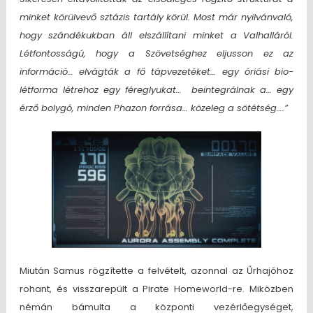
minket körülvevő sztázis tartály körül. Most már nyilvánvaló,
hogy szándékukban áll elszállítani minket a Valhalláról.
Létfontosságú, hogy a Szövetséghez eljusson ez az
információ… elvágták a fő tápvezetéket… egy óriási bio-
létforma létrehoz egy féreglyukat… beintegrálnak a… egy
érző bolygó, minden Phazon forrása… közeleg a sötétség….”
Miután Samus rögzítette a felvételt, azonnal az Űrhajóhoz
rohant, és visszarepült a Pirate Homeworld-re. Miközben
némán bámulta a központi vezérlőegységet,