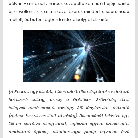
pályán – a masszív harcok közepette Samus űrhajója szinte
észrevétlen siklik át a cikázó lézerek mindent elsöprő hada
mellett, és biztonságban landol a bolygó felszínén.
[A Phaaze egy kisebb, kékes színű, ritka légkörrel rendelkező
holdszerű csillag, amely a Galatikus Szövetség által
felügyelt rendszerektől mintegy 361 fényévnyire található
(Aether-hez viszonyított távolság). Besorolását tekintve egy
XIII-as osztályú elhagyatott, egészen egyedi szerkezettel
rendelkező égitest, alkotóanyaga pedig egyetlen érző