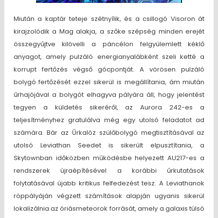
Miután a kaptár teteje szétnyílik, és a csillogó Visoron át
kirajzolódik a Mag alakja, a szőke szépség minden erejét
összegyűjtve kilövelli a páncélon felgyülemlett kéklő
anyagot, amely pulzáló energianyalábként szeli ketté a
korrupt fertőzés végső gócpontját. A vörösen pulzáló
bolygó fertőzését ezzel sikerül is megállítania, ám miután
űrhajójával a bolygót elhagyva pályára áll, hogy jelentést
tegyen a küldetés sikeréről, az Aurora 242-es a
teljesítményhez gratulálva még egy utolsó feladatot ad
számára. Bár az Űrkalóz szülőbolygó megtisztításával az
utolsó Leviathan Seedet is sikerült elpusztítania, a
Skytownban időközben működésbe helyezett AU217-es a
rendszerek újraépítésével a korábbi űrkutatások
folytatásával újabb kritikus felfedezést tesz. A Leviathanok
röppályáján végzett számítások alapján ugyanis sikerül
lokalizálnia az óriásmeteorok forrását, amely a galaxis túlsó