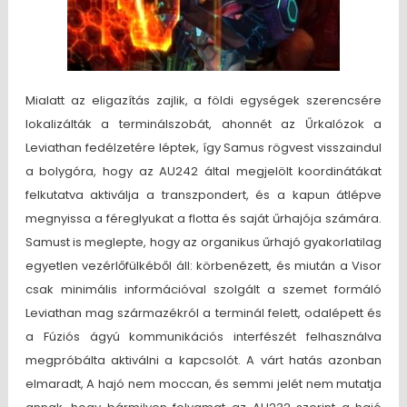
Mialatt az eligazítás zajlik, a földi egységek szerencsére
lokalizálták a terminálszobát, ahonnét az Űrkalózok a
Leviathan fedélzetére léptek, így Samus rögvest visszaindul
a bolygóra, hogy az AU242 által megjelölt koordinátákat
felkutatva aktiválja a transzpondert, és a kapun átlépve
megnyissa a féreglyukat a flotta és saját űrhajója számára.
Samust is meglepte, hogy az organikus űrhajó gyakorlatilag
egyetlen vezérlőfülkéből áll: körbenézett, és miután a Visor
csak minimális információval szolgált a szemet formáló
Leviathan mag származékról a terminál felett, odalépett és
a Fúziós ágyú kommunikációs interfészét felhasználva
megpróbálta aktiválni a kapcsolót. A várt hatás azonban
elmaradt, A hajó nem moccan, és semmi jelét nem mutatja