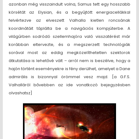
azonban még visszaindult volna, Samus tett egy hosszabb
körsétát az Elysian, és a begyűjtött energiacellákkal
felvértezve az elveszett Valhalla kietlen roncsának
koordinátáit táplálta be a navigációs kompjúterbe. A
világűrben sodródó szellemhajóra való visszatérést már
korábban eltervezte, és a megszerzett technológiák
sorával most az eddig megközelíthetetlen szektorok
átkutatása is lehetővé vált – arról nem is beszélve, hogy a
hajón történt eseményekre is fény derülhet, amelyet a Dane
admirális is bizonnyal örömmel vesz majd. [a G.F.S.
Valhalláról bővebben az ide vonatkozó bejegyzésben
olvashatsz]