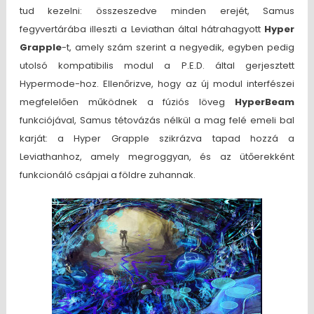
tud kezelni: összeszedve minden erejét, Samus
fegyvertárába illeszti a Leviathan által hátrahagyott
Hyper
Grapple
-t, amely szám szerint a negyedik, egyben pedig
utolsó kompatibilis modul a P.E.D. által gerjesztett
Hypermode-hoz. Ellenőrizve, hogy az új modul interfészei
megfelelően működnek a fúziós löveg
HyperBeam
funkciójával, Samus tétovázás nélkül a mag felé emeli bal
karját: a Hyper Grapple szikrázva tapad hozzá a
Leviathanhoz, amely megroggyan, és az ütőerekként
funkcionáló csápjai a földre zuhannak.