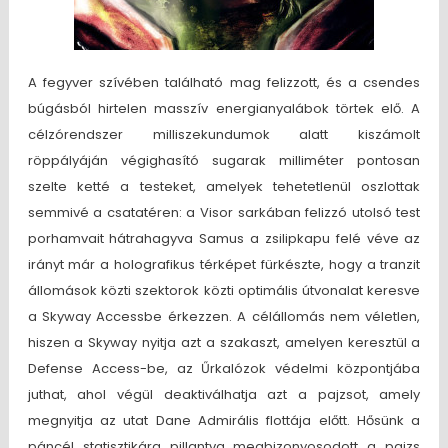
A fegyver szívében található mag felizzott, és a csendes
búgásból hirtelen masszív energianyalábok törtek elő. A
célzórendszer milliszekundumok alatt kiszámolt
röppályáján végighasító sugarak milliméter pontosan
szelte ketté a testeket, amelyek tehetetlenül oszlottak
semmivé a csatatéren: a Visor sarkában felizzó utolsó test
porhamvait hátrahagyva Samus a zsilipkapu felé véve az
irányt már a holografikus térképet fürkészte, hogy a tranzit
állomások közti szektorok közti optimális útvonalat keresve
a Skyway Accessbe érkezzen. A célállomás nem véletlen,
hiszen a Skyway nyitja azt a szakaszt, amelyen keresztül a
Defense Access-be, az Űrkalózok védelmi központjába
juthat, ahol végül deaktiválhatja azt a pajzsot, amely
megnyitja az utat Dane Admirális flottája előtt. Hősünk a
páncél statisztikára pillantva megbizonyosodott a pajzs