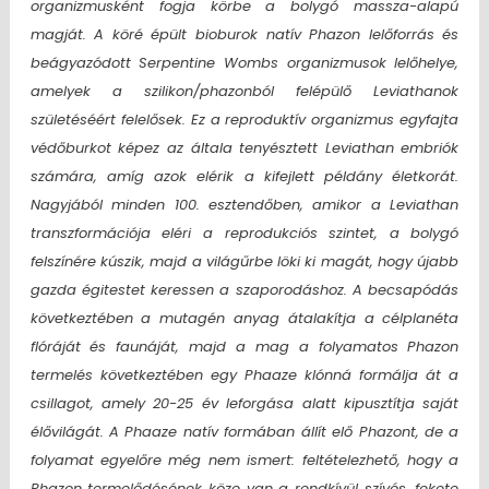
organizmusként fogja körbe a bolygó massza-alapú
magját. A köré épült bioburok natív Phazon lelőforrás és
beágyazódott Serpentine Wombs organizmusok lelőhelye,
amelyek a szilikon/phazonból felépülő Leviathanok
születéséért felelősek. Ez a reproduktív organizmus egyfajta
védőburkot képez az általa tenyésztett Leviathan embriók
számára, amíg azok elérik a kifejlett példány életkorát.
Nagyjából minden 100. esztendőben, amikor a Leviathan
transzformációja eléri a reprodukciós szintet, a bolygó
felszínére kúszik, majd a világűrbe löki ki magát, hogy újabb
gazda égitestet keressen a szaporodáshoz. A becsapódás
következtében a mutagén anyag átalakítja a célplanéta
flóráját és faunáját, majd a mag a folyamatos Phazon
termelés következtében egy Phaaze klónná formálja át a
csillagot, amely 20-25 év leforgása alatt kipusztítja saját
élővilágát. A Phaaze natív formában állít elő Phazont, de a
folyamat egyelőre még nem ismert: feltételezhető, hogy a
Phazon termelődésének köze van a rendkívül szívós, fekete