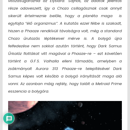
visszasugároznia az Elysiara. Sajnos, az adatok jelentős
része odaveszett, így a Chozo csillagásznak csak annyit
sikerült értelmeznie belőle, hogy a planéta maga is
egyfajta “élő organizmus”. A kutatás ezzel félbe is szakadt,
hiszen a Phaaze rendkívüli távolságra volt, még a standard
Chozo űrutazás léptékeivel mérve is. A bolygó újra
felfedezése nem sokkal azután történt, hogy Dark Samus
Űrkalóz flottákat vitt magával a Phaaze-re – ezt követően
történt a G.F.S. Valhalla elleni támadás, amelyben a
zsákmányolt Aurora 313 Phaaze-re telepítésével Dark
Samus képes volt később a bolygó irányítását maga alá
vonni. Az azonban máig rejtély, hogy talált a Metroid Prime
esszencia a bolygóra.