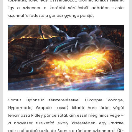
tökéletes, főleg egy összefoltozott biomechanikus féllény,
így a szkenner a korábbi sérülésből adódóan szinte
azonnal felfedezte a gonosz gyenge pontját.
Samus újdonsült felszereléseivel (Grapple Voltage,
Hypermode, Grapple Lasso) kitartó harc árán végül
lehámozza Ridley páncélzatát, ám ezzel még nincs vége –
a hadvezér fülsiketítő sikoly kíséretében egy Phazite
pajzzsal próbálkozik, de Samus a röntgen szkennerrel (
X-