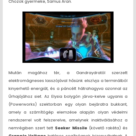
Chozok gyermeke, Samus Aran.
Miután magához tér, a Gandraydratól szerzett
elektromágneses lasszójával hősünk elszívja a terminálból
kinyerhető energiát, és a páncélt hátrahagyva azonnal az
Űrhajójához siet. Az Elysia bolygón járva-kelve ugyanis a
(Powerworks) szektorban egy olyan bejáratra bukkant,
amely a számítógép elemzése alapján olyan védelmi
rendszerrel volt felszerelve, amelynek inaktiválásához a
nemrégiben szert tett
Seeker Missile
(követő rakéta) és
Grapple Voltage
hatásos segítségnek bizonyulhatnak. A