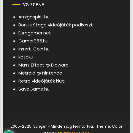
VG SCENE
Amigaspirit.hu
Bonus Stage videójáték podkeszt
Eurogamer.net
Gamer365.hu
Insert-Coin.hu
kotaku
Mass Effect @ Bioware
Metroid @ Nintendo
Retro videójáték klub
SaveGame.hu
2005-2025. Stinger - Minden jog fenntartva.
|
Theme: Color