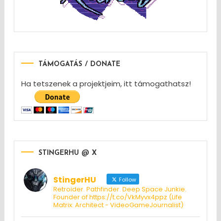
TÁMOGATÁS / DONATE
Ha tetszenek a projektjeim, itt támogathatsz!
STINGERHU @ X
StingerHU
Follow
Retroider. Pathfinder. Deep Space Junkie.
Founder of https://t.co/VkMyvx4ppz (Life
Matrix: Architect - VideoGameJournalist)