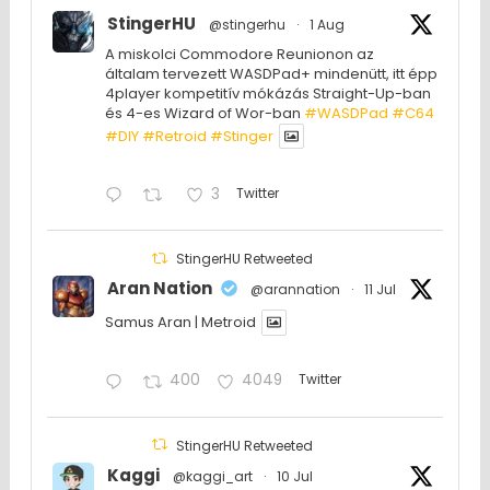
StingerHU
@stingerhu
·
1 Aug
A miskolci Commodore Reunionon az
általam tervezett WASDPad+ mindenütt, itt épp
4player kompetitív mókázás Straight-Up-ban
és 4-es Wizard of Wor-ban
#WASDPad
#C64
#DIY
#Retroid
#Stinger
3
Twitter
StingerHU Retweeted
Aran Nation
@arannation
·
11 Jul
Samus Aran | Metroid
400
4049
Twitter
StingerHU Retweeted
Kaggi
@kaggi_art
·
10 Jul