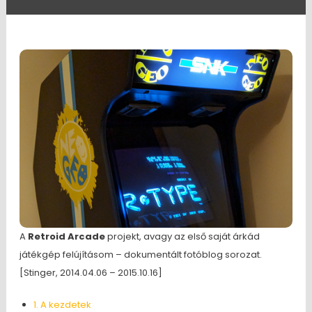
A
Retroid Arcade
projekt, avagy az első saját árkád
játékgép felújításom – dokumentált fotóblog sorozat.
[Stinger, 2014.04.06 – 2015.10.16]
1. A kezdetek