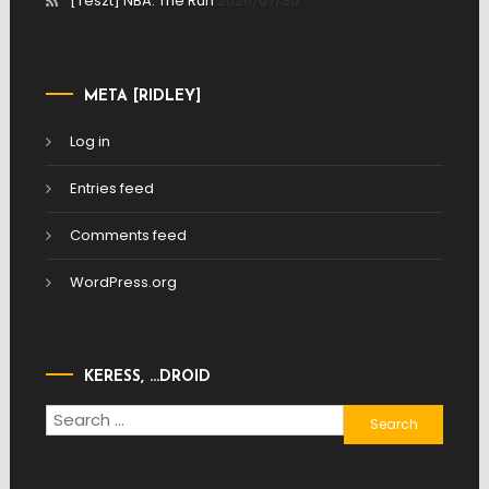
[Teszt] NBA: The Run
2026/07/30
META [RIDLEY]
Log in
Entries feed
Comments feed
WordPress.org
KERESS, …DROID
Search
for: