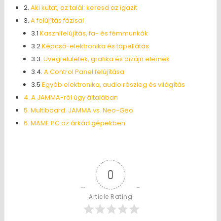
2.
Aki kutat, az talál: keresd az igazit
3.
A felújítás fázisai
3.1
Kasznifelújítás, fa- és fémmunkák
3.2
Képcső-elektronika és tápellátás
3.3.
Üvegfelületek, grafika és dizájn elemek
3.4.
A Control Panel felújítása
3.5
Egyéb elektronika, audio részleg és világítás
4. A JAMMA-ról úgy általában
5. Multiboard: JAMMA vs. Neo-Geo
6. MAME PC az árkád gépekben
0
Article Rating