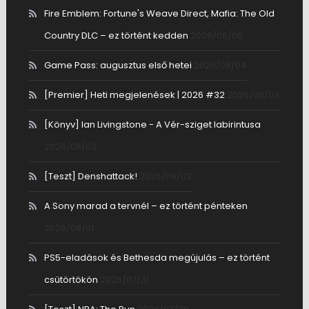
Fire Emblem: Fortune's Weave Direct, Mafia: The Old
Country DLC – ez történt kedden
2026/08/05
Game Pass: augusztus első hetei
2026/08/04
[Premier] Heti megjelenések | 2026 #32
2026/08/03
[Könyv] Ian Livingstone - A Vér-sziget labirintusa
2026/08/03
[Teszt] Denshattack!
2026/08/02
A Sony marad a tervnél – ez történt pénteken
2026/08/01
PS5-eladások és Bethesda megújulás – ez történt
csütörtökön
2026/07/31