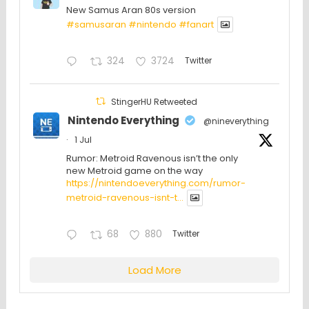
New Samus Aran 80s version
#samusaran
#nintendo
#fanartㅤㅤㅤㅤ
324
3724
Twitter
StingerHU Retweeted
Nintendo Everything
@nineverything
·
1 Jul
Rumor: Metroid Ravenous isn’t the only
new Metroid game on the way
https://nintendoeverything.com/rumor-
metroid-ravenous-isnt-t...
68
880
Twitter
Load More