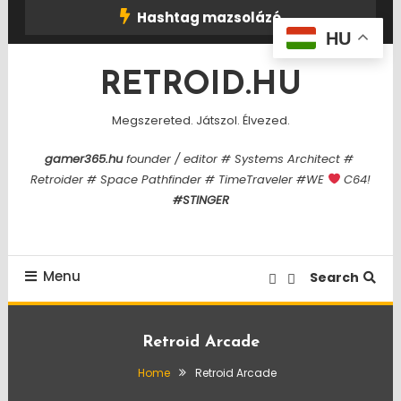
Skip
Hashtag mazsolázó
To
HU
Content
RETROID.HU
Megszereted. Játszol. Élvezed.
gamer365.hu
founder / editor # Systems Architect #
Retroider # Space Pathfinder # TimeTraveler #WE
C64!
#STINGER
Menu
Search
Retroid Arcade
Home
Retroid Arcade