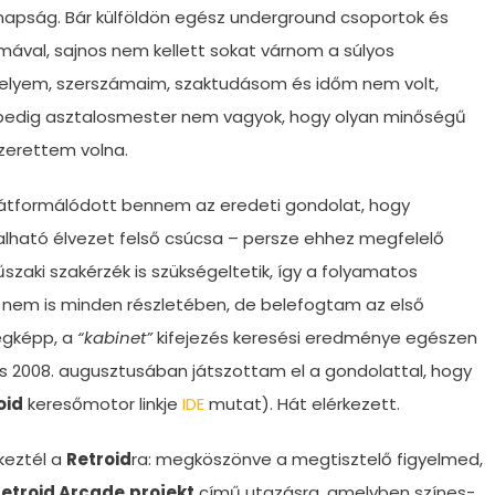
napság. Bár külföldön egész underground csoportok és
émával, sajnos nem kellett sokat várnom a súlyos
helyem, szerszámaim, szaktudásom és időm nem volt,
 pedig asztalosmester nem vagyok, hogy olyan minőségű
zerettem volna.
 átformálódott bennem az eredeti gondolat, hogy
llalható élvezet felső csúcsa – persze ehhez megfelelő
aki szakérzék is szükségeltetik, így a folyamatos
 nem is minden részletében, de belefogtam az első
égképp, a
“kabinet”
kifejezés keresési eredménye egészen
 2008. augusztusában játszottam el a gondolattal, hogy
oid
keresőmotor linkje
IDE
mutat). Hát elérkezett.
keztél a
Retroid
ra: megköszönve a megtisztelő figyelmed,
etroid Arcade
projekt
című utazásra, amelyben színes-