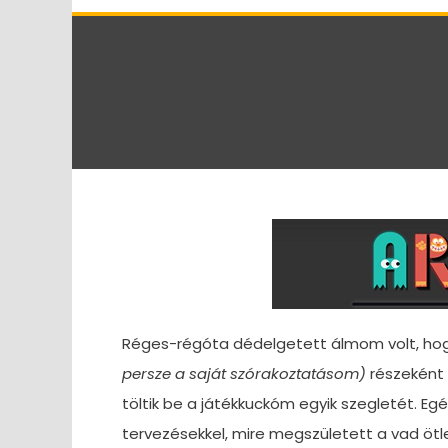
Réges-régóta dédelgetett álmom volt, ho
persze a saját szórakoztatásom)
részeként 
töltik be a játékkuckóm egyik szegletét. Eg
tervezésekkel, mire megszületett a vad ötl