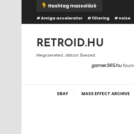
Skip
Hashtag mazsolázó
To
Amiga accelerator
filtering
noise
Content
RETROID.HU
Megszereted. Játszol. Élvezed.
gamer365.hu
found
EBAY
MASS EFFECT ARCHIVE