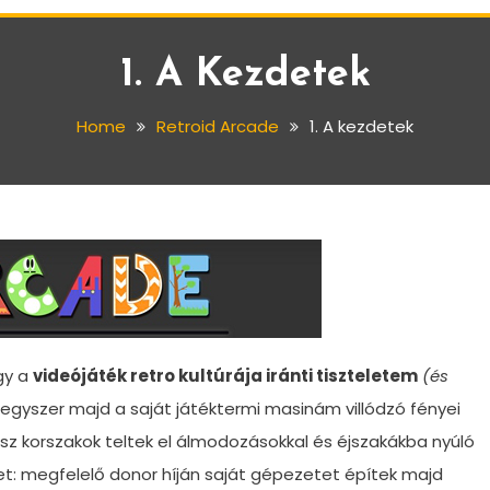
1. A Kezdetek
Home
Retroid Arcade
1. A kezdetek
gy a
videójáték retro kultúrája iránti tiszteletem
(és
egyszer majd a saját játéktermi masinám villódzó fényei
ész korszakok teltek el álmodozásokkal és éjszakákba nyúló
et: megfelelő donor híján saját gépezetet építek majd