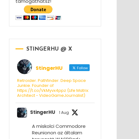
támogathatsz!
STINGERHU @ X
StingerHU
Follow
Retroider. Pathfinder. Deep Space
Junkie. Founder of
https://t.co/VkMyvx4ppz (Life Matrix:
Architect - VideoGameJournalist)
StingerHU
1 Aug
A miskolci Commodore
Reunionon az általam