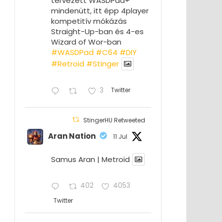
tervezett WASDPad+
mindenütt, itt épp 4player
kompetitív mókázás
Straight-Up-ban és 4-es
Wizard of Wor-ban
#WASDPad
#C64
#DIY
#Retroid
#Stinger
3
Twitter
StingerHU Retweeted
Aran Nation
11 Jul
Samus Aran | Metroid
402
4053
Twitter