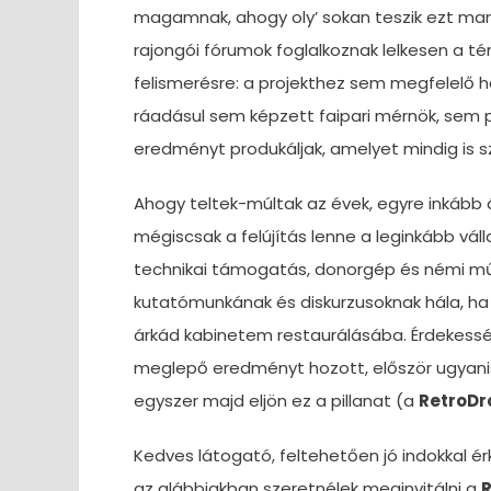
magamnak, ahogy oly’ sokan teszik ezt ma
rajongói fórumok foglalkoznak lelkesen a t
felismerésre: a projekthez sem megfelelő 
ráadásul sem képzett faipari mérnök, sem
eredményt produkáljak, amelyet mindig is s
Ahogy teltek-múltak az évek, egyre inkább
mégiscsak a felújítás lenne a leginkább vá
technikai támogatás, donorgép és némi műsz
kutatómunkának és diskurzusoknak hála, ha
árkád kabinetem restaurálásába. Érdekess
meglepő eredményt hozott, először ugyanis
egyszer majd eljön ez a pillanat (a
RetroDr
Kedves látogató, feltehetően jó indokkal ér
az alábbiakban szeretnélek meginvitálni a
R