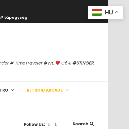
HU
tápegység
finder # TimeTraveler #WE
C64!
#STINGER
TRO
RETROID ARCADE
Search
Follow Us: