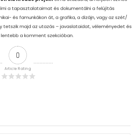
rni a tapasztalataimat és dokumentálni a felújítás
nikai- és famunkákon át, a grafika, a dizájn, vagy az szét/
tetszik majd az utazás – javaslataidat, véleményedet és
, lentebb a komment szekcióban.
0
Article Rating