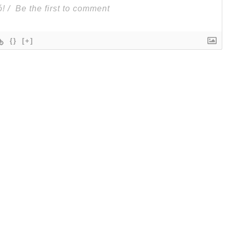
{}
[+]