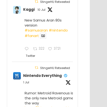
StingerHU Retweeted
Kaggi
10 Jul
New Samus Aran 80s
version
#samusaran
#nintendo
#fanartㅤㅤㅤㅤ
322
3721
Twitter
StingerHU Retweeted
Nintendo Everything
1 Jul
Rumor: Metroid Ravenous isn’t
the only new Metroid game on
the way