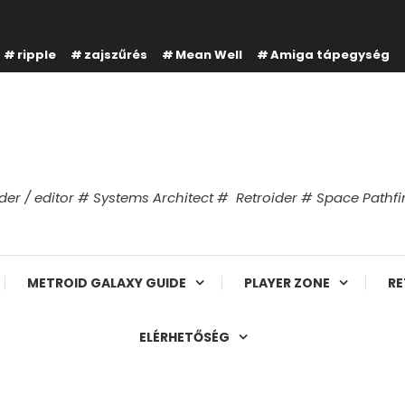
ripple
zajszűrés
Mean Well
Amiga tápegység
er / editor # Systems Architect # Retroider # Space Path
METROID GALAXY GUIDE
PLAYER ZONE
RE
ELÉRHETŐSÉG