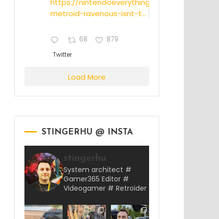
https://nintendoeverything.com/rumor-
metroid-ravenous-isnt-t...
68
879
Twitter
Load More
STINGERHU @ INSTA
stingerhu
System architect #
Gamer365 Editor #
Videogamer # Retroider