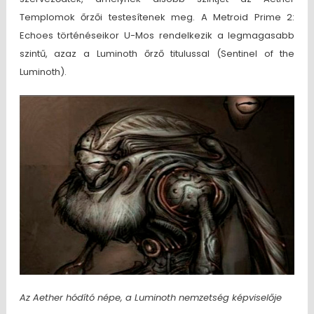
Templomok őrzői testesítenek meg. A Metroid Prime 2:
Echoes történéseikor U-Mos rendelkezik a legmagasabb
szintű, azaz a Luminoth őrző titulussal (Sentinel of the
Luminoth).
Az Aether hódító népe, a Luminoth nemzetség képviselője