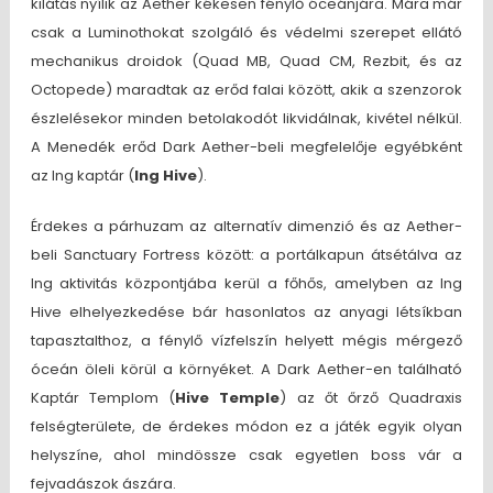
kilátás nyílik az Aether kékesen fénylő óceánjára. Mára már
csak a Luminothokat szolgáló és védelmi szerepet ellátó
mechanikus droidok (Quad MB, Quad CM, Rezbit, és az
Octopede) maradtak az erőd falai között, akik a szenzorok
észlelésekor minden betolakodót likvidálnak, kivétel nélkül.
A Menedék erőd Dark Aether-beli megfelelője egyébként
az Ing kaptár (
Ing Hive
).
Érdekes a párhuzam az alternatív dimenzió és az Aether-
beli Sanctuary Fortress között: a portálkapun átsétálva az
Ing aktivitás központjába kerül a főhős, amelyben az Ing
Hive elhelyezkedése bár hasonlatos az anyagi létsíkban
tapasztalthoz, a fénylő vízfelszín helyett mégis mérgező
óceán öleli körül a környéket. A Dark Aether-en található
Kaptár Templom (
Hive Temple
) az őt őrző Quadraxis
felségterülete, de érdekes módon ez a játék egyik olyan
helyszíne, ahol mindössze csak egyetlen boss vár a
fejvadászok ászára.