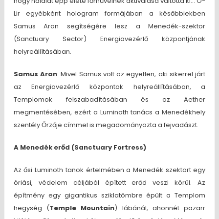
hogy halálát épp élete főműveinek aktiválása váltotta ki… O-
Lir egyébként hologram formájában a későbbiekben
Samus Aran segítségére lesz a Menedék-szektor
(Sanctuary Sector) Energiavezérlő központjának
helyreállításában.
Samus Aran
: Mivel Samus volt az egyetlen, aki sikerrel járt
az Energiavezérlő központok helyreállításában, a
Templomok felszabadításában és az Aether
megmentésében, ezért a Luminoth tanács a Menedékhely
szentély Őrzője címmel is megadományozta a fejvadászt.
A Menedék erőd (Sanctuary Fortress)
Az ősi Luminoth tanok értelmében a Menedék szektort egy
óriási, védelem céljából épített erőd veszi körül. Az
építmény egy gigantikus sziklatömbre épült a Templom
hegység (
Temple Mountain
) lábánál, ahonnét pazarr