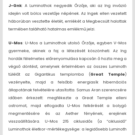
J-Gnk
: A Luminothok negyedik Őrzője, aki az Ing invázió
idején volt bölcs vezetője népének. Az Ingek ellen vezetett
háborúban vesztette életét, emlékét a Megbecsült halottak
termében található hatalmas emlékmű jelzi.
U-Mos
: U-Mos a Luminothok utolsó Őrzője, egyben V-Mos
gyermeke, akinek a faj a létezését köszönheti. Az Ing
hordák félelmetes előrenyomulása kapcsán ő hozta meg a
végső döntést, amelynek értelmében az összes Luminoth
túlélőt az Gigantikus templomba (
Great Temple
)
vezényelte, majd a felsőbb energiasík hibernációs
állapotának felvételére utasította. Samus Aran szerencsére
időben érkezett: megfékezte a Great Temple elleni
ostromot, majd elfogadta U-Mos felkérését a bolygó
megmentésére és az Aether fényének, erejének
visszaállítására. U-Mos 215 ciklusidős (a “ciklusidő”
Luminothok életkor-mértékegysége: a legidősebb Luminoth