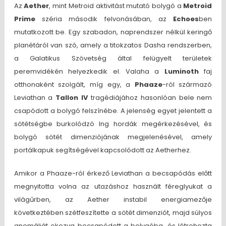
Az
Aether
, mint Metroid aktivitást mutató bolygó a
Metroid
Prime
széria második felvonásában, az
Echoes
ben
mutatkozott be. Egy szabadon, naprendszer nélkül keringő
planétáról van szó, amely a titokzatos Dasha rendszerben,
a Galatikus Szövetség által felügyelt területek
peremvidékén helyezkedik el. Valaha a
Luminoth
faj
otthonaként szolgált, míg egy, a
Phaaze
-ról származó
Leviathan a
Tallon IV
tragédiájához hasonlóan bele nem
csapódott a bolygó felszínébe. A jelenség egyet jelentett a
sötétségbe burkolódzó Ing hordák megérkezésével, és
bolygó sötét dimenziójának megjelenésével, amely
portálkapuk segítségével kapcsolódott az Aetherhez.
Amikor a Phaaze-ról érkező Leviathan a becsapódás előtt
megnyitotta volna az utazáshoz használt féreglyukat a
világűrben, az Aether instabil energiamezője
következtében szétfeszítette a sötét dimenziót, majd súlyos
anomáliát okozva becsapódott a bolygóba, és létrehozta