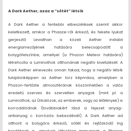
A Dark Aether, azaz a “sötét” létsík
A Dark Aether a fentebbi elbeszélések szerint akkor
keletkezett, amikor a Phaaze-ről érkező, és fekete lyukat
gerjesztő Leviathan a közeli Aether instabil
energiamezőjének hatására belecsapodótt a
bolygófelszínbe, amellyel (a Phazon Meteor hatására)
létrehozta a Luminothok otthonának negatív kivetülését. A
Dark Aether elnevezés onnan fakad, hogy a negatív létsík
tulajdonképpen az Aether torz képmása, amelyben a
Phazon-fertőzte atmoszférának köszönhetően a valós
eredetű szerves és szervetlen anyagok (mint pl. a
Luminothok, az Űrkalózok, az emberek, vagy az élőlények) is
korrodálódnak (továbbiakért lásd a fejezet anyag-
antianyag c. korróziós bekezdését). A Dark Aether ad
otthont a bolygóra érkező, sötét és rejtőzködő Ing
hordáknak is, amelyek látszólag immunisak a Phazon