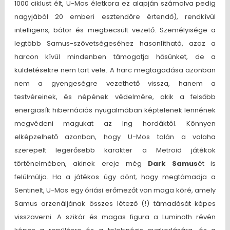
1000 ciklust élt, U-Mos életkora ez alapján számolva pedig
nagyjából 20 emberi esztendőre értendő), rendkívül
intelligens, bátor és megbecsült vezető. Személyisége a
legtöbb Samus-szövetségeséhez hasonlítható, azaz a
harcon kívül mindenben támogatja hősünket, de a
küldetésekre nem tart vele. A harc megtagadása azonban
nem a gyengeségre vezethető vissza, hanem a
testvéreinek, és népének védelmére, akik a felsőbb
energiasík hibernációs nyugalmában képtelenek lennének
megvédeni magukat az Ing hordáktól. Könnyen
elképzelhető azonban, hogy U-Mos talán a valaha
szerepelt legerősebb karakter a Metroid játékok
történelmében, akinek ereje még
Dark Samus
ét is
felülmúlja. Ha a játékos úgy dönt, hogy megtámadja a
Sentinelt, U-Mos egy óriási erőmezőt von maga köré, amely
Samus arzenáljának összes létező (!) támadását képes
visszaverni. A szikár és magas figura a Luminoth révén