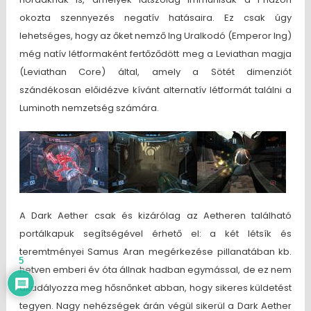
okozta szennyezés negatív hatásaira. Ez csak úgy
lehetséges, hogy az őket nemző Ing Uralkodó (Emperor Ing)
még natív létformaként fertőződött meg a Leviathan magja
(Leviathan Core) által, amely a Sötét dimenziót
szándékosan előidézve kívánt alternatív létformát találni a
Luminoth nemzetség számára.
A Dark Aether csak és kizárólag az Aetheren található
portálkapuk segítségével érhető el: a két létsík és
teremtményei Samus Aran megérkezése pillanatában kb.
5
hetven emberi év óta állnak hadban egymással, de ez nem
akadályozza meg hősnőnket abban, hogy sikeres küldetést
tegyen. Nagy nehézségek árán végül sikerül a Dark Aether