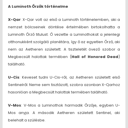
A Luminoth Őrzők történelme
X-Qar
: X-Qar volt az első a Luminoth történelemben, aki a
nemzet bölcseinek döntése értelmében birtokolhatta a
Luminoth Őrző titulust. Ő vezette a Luminothokat a jelenlegi
otthonukként szolgáló planétára, így ő az egyetlen Őrző, aki
nem az Aetheren született. A tiszteletét övező szobor a
Megbecsült halottak termében (
Hall of Honored Dead
)
található.
U-Cis
: Keveset tudni U-Cis-ről, az Aetheren született első
Sentinelről. Neme sem tisztázott, szobra azonban X-Qarhoz
hasonlóan a Megbecsült halottak termében található.
V-Mos
: V-Mos a Luminothok harmadik Őrzője, egyben U-
Mos anyja. A második Aetheren született Sentinel, aki
belehalt a szülésbe.