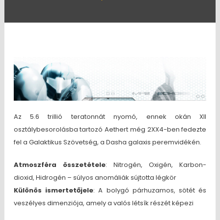
Az 5.6 trillió teratonnát nyomó, ennek okán XII
osztálybesorolásba tartozó Aethert még 2XX4-ben fedezte
fel a Galaktikus Szövetség, a Dasha galaxis peremvidékén.
Atmoszféra összetétele
: Nitrogén, Oxigén, Karbon-
dioxid, Hidrogén – súlyos anomáliák sújtotta légkör
Különös ismertetőjele
: A bolygó párhuzamos, sötét és
veszélyes dimenziója, amely a valós létsík részét képezi