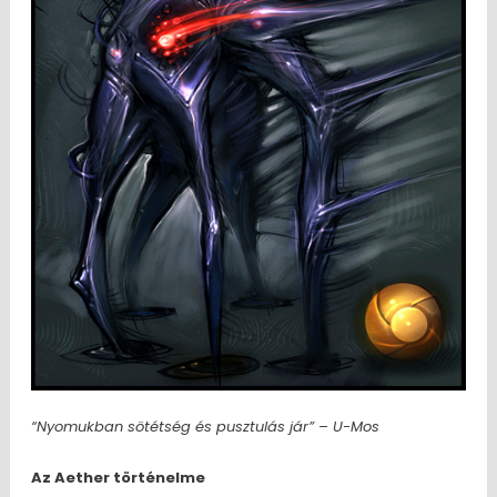
“Nyomukban sötétség és pusztulás jár” – U-Mos
Az Aether történelme