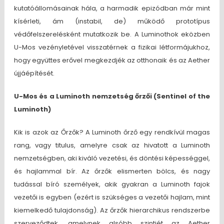
kutatóállomásainak hála, a harmadik epizódban már mint
kísérleti, ám (instabil, de) működő prototípus
védőfelszerelésként mutatkozik be. A Luminothok eközben
U-Mos vezényletével visszatérnek a fizikai létformájukhoz,
hogy együttes erővel megkezdjék az otthonaik és az Aether
újjáépítését.
U-Mos és a Luminoth nemzetség őrzői (Sentinel of the
Luminoth)
Kik is azok az Őrzők? A Luminoth őrző egy rendkívül magas
rang, vagy titulus, amelyre csak az hivatott a Luminoth
nemzetségben, aki kiváló vezetési, és döntési képességgel,
és hajlammal bír. Az őrzők elismerten bölcs, és nagy
tudással bíró személyek, akik gyakran a Luminoth fajok
vezetői is egyben (ezért is szükséges a vezetői hajlam, mint
kiemelkedő tulajdonság). Az őrzők hierarchikus rendszerbe
szerveződtek, amelynek alsóbb szintjét az Aether