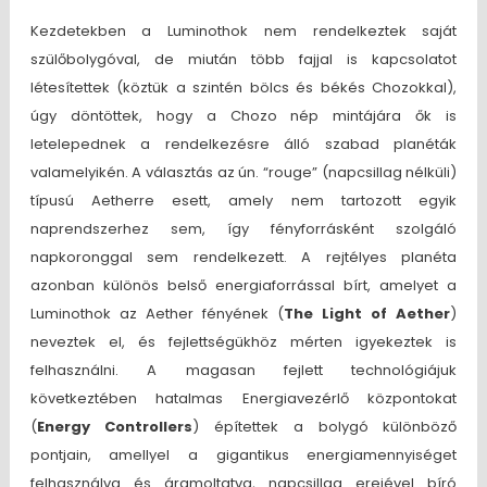
Kezdetekben a Luminothok nem rendelkeztek saját
szülőbolygóval, de miután több fajjal is kapcsolatot
létesítettek (köztük a szintén bölcs és békés Chozokkal),
úgy döntöttek, hogy a Chozo nép mintájára ők is
letelepednek a rendelkezésre álló szabad planéták
valamelyikén. A választás az ún. “rouge” (napcsillag nélküli)
típusú Aetherre esett, amely nem tartozott egyik
naprendszerhez sem, így fényforrásként szolgáló
napkoronggal sem rendelkezett. A rejtélyes planéta
azonban különös belső energiaforrással bírt, amelyet a
Luminothok az Aether fényének (
The Light of Aether
)
neveztek el, és fejlettségükhöz mérten igyekeztek is
felhasználni. A magasan fejlett technológiájuk
következtében hatalmas Energiavezérlő központokat
(
Energy Controllers
) építettek a bolygó különböző
pontjain, amellyel a gigantikus energiamennyiséget
felhasználva és áramoltatva, napcsillag erejével bíró