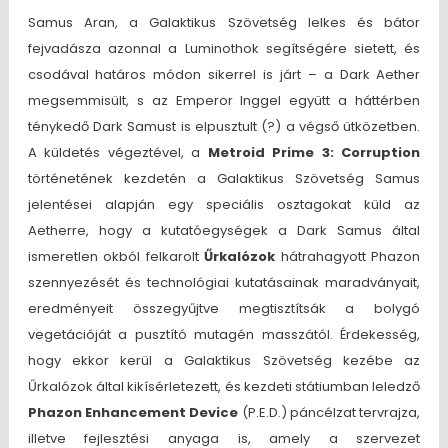
Samus Aran, a Galaktikus Szövetség lelkes és bátor
fejvadásza azonnal a Luminothok segítségére sietett, és
csodával határos módon sikerrel is járt – a Dark Aether
megsemmisült, s az Emperor Inggel együtt a háttérben
ténykedő Dark Samust is elpusztult (?) a végső ütközetben.
A küldetés végeztével, a
Metroid Prime 3: Corruption
történetének kezdetén a Galaktikus Szövetség Samus
jelentései alapján egy speciális osztagokat küld az
Aetherre, hogy a kutatóegységek a Dark Samus által
ismeretlen okból felkarolt
Űrkalózok
hátrahagyott Phazon
szennyezését és technológiai kutatásainak maradványait,
eredményeit összegyűjtve megtisztítsák a bolygó
vegetációját a pusztító mutagén masszától. Érdekesség,
hogy ekkor kerül a Galaktikus Szövetség kezébe az
Űrkalózok által kikísérletezett, és kezdeti státiumban leledző
Phazon Enhancement Device
(P.E.D.) páncélzat tervrajza,
illetve fejlesztési anyaga is, amely a szervezet