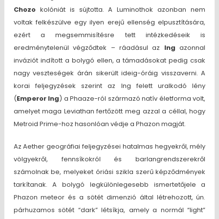
Chozo
kolóniát is sújtotta. A Luminothok azonban nem
voltak felkészülve egy ilyen erejű ellenség elpusztítására,
ezért a megsemmisítésre tett intézkedéseik is
eredménytelenül végződtek – ráadásul az
Ing
azonnal
inváziót indított a bolygó ellen, a támadásokat pedig csak
nagy veszteségek árán sikerült ideig-óráig visszaverni. A
korai feljegyzések szerint az Ing felett uralkodó lény
(
Emperor Ing
) a Phaaze-ról származó natív életforma volt,
amelyet maga Leviathan fertőzött meg azzal a céllal, hogy
Metroid Prime-hoz hasonlóan védje a Phazon magját.
Az Aether geográfiai feljegyzései hatalmas hegyekről, mély
völgyekről, fennsíkokról és barlangrendszerekről
számolnak be, melyeket óriási szikla szerű képződmények
tarkítanak. A bolygó legkülönlegesebb ismertetőjele a
Phazon meteor és a sötét dimenzió által létrehozott, ún.
párhuzamos sötét “dark” létsíkja, amely a normál “light”