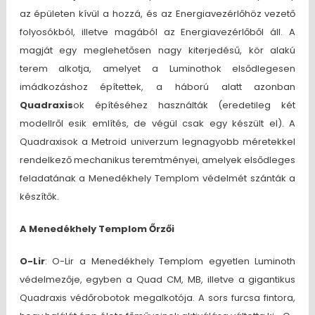
az épületen kívül a hozzá, és az Energiavezérlőhöz vezető
folyosókból, illetve magából az Energiavezérlőből áll. A
magját egy meglehetősen nagy kiterjedésű, kör alakú
terem alkotja, amelyet a Luminothok elsődlegesen
imádkozáshoz építettek, a háború alatt azonban
Quadraxis
ok építéséhez használták (eredetileg két
modellről esik említés, de végül csak egy készült el). A
Quadraxisok a Metroid univerzum legnagyobb méretekkel
rendelkező mechanikus teremtményei, amelyek elsődleges
feladatának a Menedékhely Templom védelmét szánták a
készítők.
A Menedékhely Templom Őrzői
O-Lir
: O-Lir a Menedékhely Templom egyetlen Luminoth
védelmezője, egyben a Quad CM, MB, illetve a gigantikus
Quadraxis védőrobotok megalkotója. A sors furcsa fintora,