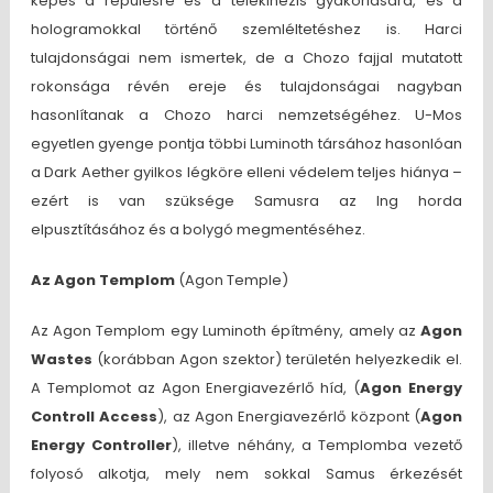
képes a repülésre és a telekinézis gyakorlására, és a
hologramokkal történő szemléltetéshez is. Harci
tulajdonságai nem ismertek, de a Chozo fajjal mutatott
rokonsága révén ereje és tulajdonságai nagyban
hasonlítanak a Chozo harci nemzetségéhez. U-Mos
egyetlen gyenge pontja többi Luminoth társához hasonlóan
a Dark Aether gyilkos légköre elleni védelem teljes hiánya –
ezért is van szüksége Samusra az Ing horda
elpusztításához és a bolygó megmentéséhez.
Az
Agon Templom
(Agon Temple)
Az Agon Templom egy Luminoth építmény, amely az
Agon
Wastes
(korábban Agon szektor) területén helyezkedik el.
A Templomot az Agon Energiavezérlő híd, (
Agon Energy
Controll Access
), az Agon Energiavezérlő központ (
Agon
Energy Controller
), illetve néhány, a Templomba vezető
folyosó alkotja, mely nem sokkal Samus érkezését