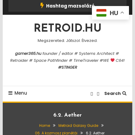
Skip
Hashtag mazsolázó
To
HU
Content
RETROID.HU
Megszereted. Játszol. Élvezed.
gamer365.hu
founder / editor # Systems Architect #
Retroider # Space Pathfinder # TimeTraveler #WE
C64!
#STINGER
Menu
Search
6.2. Aether
Home
Metroid Galaxy Guide
06. A kozmosz planétái
6.2. Aether