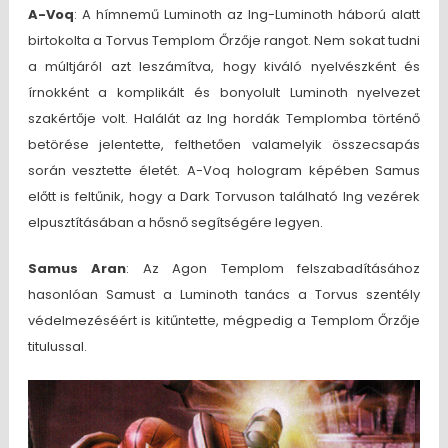
A-Voq
: A hímnemű Luminoth az Ing-Luminoth háború alatt
birtokolta a Torvus Templom Őrzője rangot. Nem sokat tudni
a múltjáról azt leszámítva, hogy kiváló nyelvészként és
írnokként a komplikált és bonyolult Luminoth nyelvezet
szakértője volt. Halálát az Ing hordák Templomba történő
betörése jelentette, felthetően valamelyik összecsapás
során vesztette életét. A-Voq hologram képében Samus
előtt is feltűnik, hogy a Dark Torvuson található Ing vezérek
elpusztításában a hősnő segítségére legyen.
Samus Aran
: Az Agon Templom felszabadításához
hasonlóan Samust a Luminoth tanács a Torvus szentély
védelmezéséért is kitűntette, mégpedig a Templom Őrzője
titulussal.