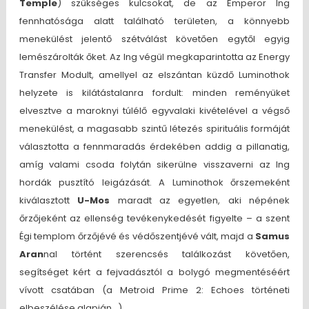
Temple
) szükséges kulcsokat, de az Emperor Ing
fennhatósága alatt található területen, a könnyebb
menekülést jelentő szétválást követően egytől egyig
lemészárolták őket. Az Ing végül megkaparintotta az Energy
Transfer Modult, amellyel az elszántan küzdő Luminothok
helyzete is kilátástalanra fordult: minden reményüket
elvesztve a maroknyi túlélő egyvalaki kivételével a végső
menekülést, a magasabb szintű létezés spirituális formáját
választotta a fennmaradás érdekében addig a pillanatig,
amíg valami csoda folytán sikerülne visszaverni az Ing
hordák pusztító leigázását. A Luminothok őrszemeként
kiválasztott
U-Mos
maradt az egyetlen, aki népének
őrzőjeként az ellenség tevékenykedését figyelte – a szent
Égi templom őrzőjévé és védőszentjévé vált, majd a
Samus
Aran
nal történt szerencsés találkozást követően,
segítséget kért a fejvadásztól a bolygó megmentéséért
vívott csatában (a Metroid Prime 2: Echoes történeti
elbeszélése alapján…).