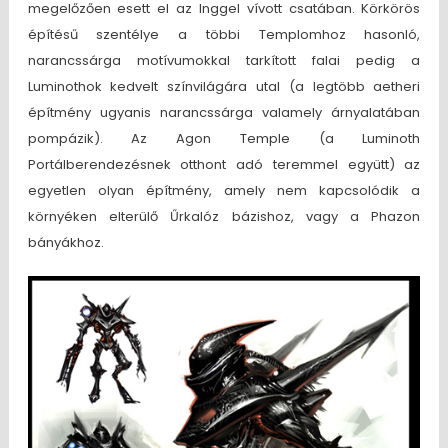
megelőzően esett el az Inggel vívott csatában. Körkörös
építésű szentélye a többi Templomhoz hasonló,
narancssárga motívumokkal tarkított falai pedig a
Luminothok kedvelt színvilágára utal (a legtöbb aetheri
építmény ugyanis narancssárga valamely árnyalatában
pompázik). Az Agon Temple (a Luminoth
Portálberendezésnek otthont adó teremmel együtt) az
egyetlen olyan építmény, amely nem kapcsolódik a
környéken elterülő Űrkalóz bázishoz, vagy a Phazon
bányákhoz.