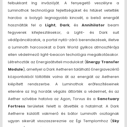
felbukkant Ing invázióját. A fenyegető veszélyre a
Luminothok technológiai fejlettségüket és hitüket vetették
harcba: a bolygó legnagyobb kincsét, a belső energiát
használták fel a
Light
,
Dark
, és
Annihilator
beam
fegyverek kifejlesztésekor, a Light- és Dark suit
védőpáncélzatok, a portal nyitó-záró berendezések, illetve
a Luminoth harcosokat a Dark World gyilkos atmoszférája
ellen védelmező light-beacon techológia megalkotásakor.
Létrehozták az Energiaátviteli modulokat (
Energy Transfer
Module
), amellyel a Dark Aetheren található Energiavezérlő
központokból töltötték volna át az energiát az Aetheren
kiépített rendszerbe. A Luminothok erőfeszítéseinek
ellenére az Ing hordák végülis áttörték a védelmet, és az
Aether szívébe hatolva az Agon, Torvus és a
Sanctuary
Fortress
területek felett is átvették a hatalmat. A Dark
Aetherre küldött vakmerő és bátor Luminoth osztagnak
ugyan sikerült visszaszereznie az Égi Templomhoz (
Sky