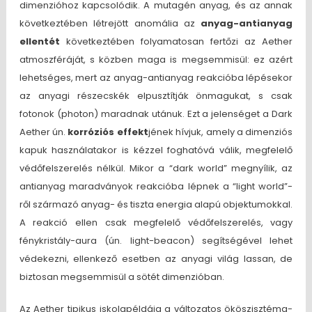
dimenzióhoz kapcsolódik. A mutagén anyag, és az annak
következtében létrejött anomália az
anyag-antianyag
ellentét
következtében folyamatosan fertőzi az Aether
atmoszféráját, s közben maga is megsemmisül: ez azért
lehetséges, mert az anyag-antianyag reakcióba lépésekor
az anyagi részecskék elpusztítják önmagukat, s csak
fotonok (photon) maradnak utánuk. Ezt a jelenséget a Dark
Aether ún.
korróziós effekt
jének hívjuk, amely a dimenziós
kapuk használatakor is kézzel foghatóvá válik, megfelelő
védőfelszerelés nélkül. Mikor a “dark world” megnyílik, az
antianyag maradványok reakcióba lépnek a “light world”-
ről származó anyag- és tiszta energia alapú objektumokkal.
A reakció ellen csak megfelelő védőfelszerelés, vagy
fénykristály-aura (ún. light-beacon) segítségével lehet
védekezni, ellenkező esetben az anyagi világ lassan, de
biztosan megsemmisül a sötét dimenzióban.
Az Aether tipikus iskolapéldája a változatos ököszisztéma-