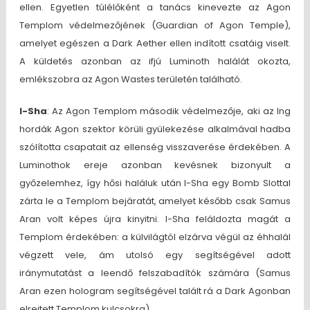
ellen. Egyetlen túlélőként a tanács kinevezte az Agon
Templom védelmezőjének (Guardian of Agon Temple),
amelyet egészen a Dark Aether ellen indított csatáig viselt.
A küldetés azonban az ifjú Luminoth halálát okozta,
emlékszobra az Agon Wastes területén található.
I-Sha
: Az Agon Templom második védelmezője, aki az Ing
hordák Agon szektor körüli gyülekezése alkalmával hadba
szólította csapatait az ellenség visszaverése érdekében. A
Luminothok ereje azonban kevésnek bizonyult a
győzelemhez, így hősi haláluk után I-Sha egy Bomb Slottal
zárta le a Templom bejáratát, amelyet később csak Samus
Aran volt képes újra kinyitni. I-Sha feláldozta magát a
Templom érdekében: a külvilágtól elzárva végül az éhhalál
végzett vele, ám utolsó egy segítségével adott
iránymutatást a leendő felszabadítók számára (Samus
Aran ezen hologram segítségével talált rá a Dark Agonban
elrejtett Templom kulcsokra).