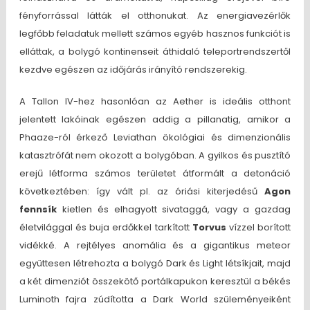
fényforrással látták el otthonukat. Az energiavezérlők
legfőbb feladatuk mellett számos egyéb hasznos funkciót is
elláttak, a bolygó kontinenseit áthidaló teleportrendszertől
kezdve egészen az időjárás irányító rendszerekig.
A Tallon IV-hez hasonlóan az Aether is ideális otthont
jelentett lakóinak egészen addig a pillanatig, amikor a
Phaaze-ról érkező Leviathan ökológiai és dimenzionális
katasztrófát nem okozott a bolygóban. A gyilkos és pusztító
erejű létforma számos területet átformált a detonáció
következtében: így vált pl. az óriási kiterjedésű
Agon
fennsík
kietlen és elhagyott sivataggá, vagy a gazdag
életvilággal és buja erdőkkel tarkított
Torvus
vízzel borított
vidékké. A rejtélyes anomália és a gigantikus meteor
együttesen létrehozta a bolygó Dark és Light létsíkjait, majd
a két dimenziót összekötő portálkapukon keresztül a békés
Luminoth fajra zúdította a Dark World szüleményeiként