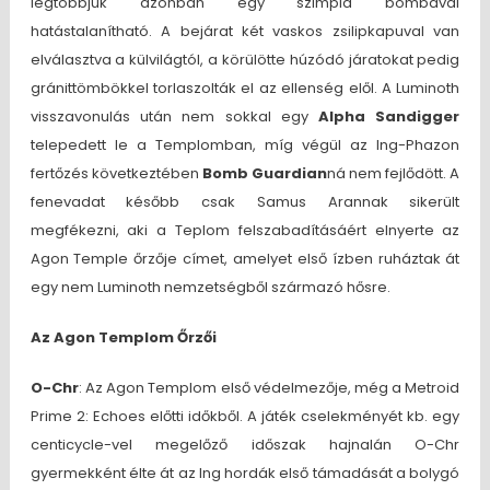
legtöbbjük azonban egy szimpla bombával
hatástalanítható. A bejárat két vaskos zsilipkapuval van
elválasztva a külvilágtól, a körülötte húzódó járatokat pedig
gránittömbökkel torlaszolták el az ellenség elől. A Luminoth
visszavonulás után nem sokkal egy
Alpha Sandigger
telepedett le a Templomban, míg végül az Ing-Phazon
fertőzés következtében
Bomb Guardian
ná nem fejlődött. A
fenevadat később csak Samus Arannak sikerült
megfékezni, aki a Teplom felszabadításáért elnyerte az
Agon Temple őrzője címet, amelyet első ízben ruháztak át
egy nem Luminoth nemzetségből származó hősre.
Az Agon Templom Őrzői
O-Chr
: Az Agon Templom első védelmezője, még a Metroid
Prime 2: Echoes előtti időkből. A játék cselekményét kb. egy
centicycle-vel megelőző időszak hajnalán O-Chr
gyermekként élte át az Ing hordák első támadását a bolygó