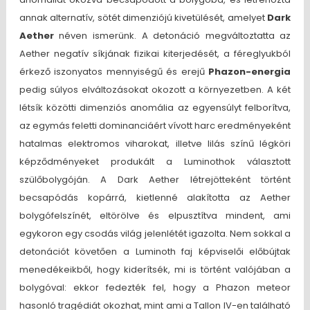
annak alternatív, sötét dimenziójú kivetülését, amelyet
Dark
Aether
néven ismerünk. A detonáció megváltoztatta az
Aether negatív síkjának fizikai kiterjedését, a féreglyukból
érkező iszonyatos mennyiségű és erejű
Phazon-energia
pedig súlyos elváltozásokat okozott a környezetben. A két
létsík közötti dimenziós anomália az egyensúlyt felborítva,
az egymás feletti dominanciáért vívott harc eredményeként
hatalmas elektromos viharokat, illetve lilás színű légköri
képződményeket produkált a Luminothok választott
szülőbolygóján. A Dark Aether létrejötteként történt
becsapódás kopárrá, kietlenné alakította az Aether
bolygófelszínét, eltörölve és elpusztítva mindent, ami
egykoron egy csodás világ jelenlétét igazolta. Nem sokkal a
detonációt követően a Luminoth faj képviselői előbújtak
menedékeikből, hogy kiderítsék, mi is történt valójában a
bolygóval: ekkor fedezték fel, hogy a Phazon meteor
hasonló tragédiát okozhat, mint ami a Tallon IV-en található