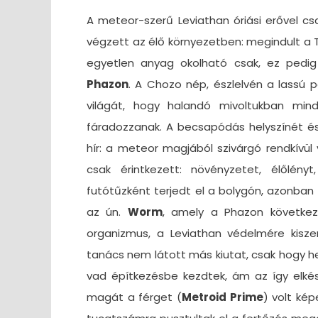
A meteor-szerű Leviathan óriási erővel cs
végzett az élő környezetben: megindult a Ta
egyetlen anyag okolható csak, ez pedi
Phazon
. A Chozo nép, észlelvén a lassú pe
világát, hogy halandó mivoltukban min
fáradozzanak. A becsapódás helyszínét 
hír: a meteor magjából szivárgó rendkívü
csak érintkezett: növényzetet, élőlény
futótűzként terjedt el a bolygón, azonban
az ún.
Worm
, amely a Phazon következt
organizmus, a Leviathan védelmére kisze
tanács nem látott más kiutat, csak hogy he
vad építkezésbe kezdtek, ám az így elké
magát a férget (
Metroid Prime
) volt ké