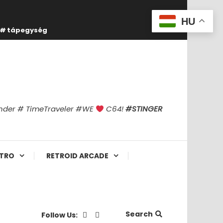
HU
tápegység
finder # TimeTraveler #WE
C64!
#STINGER
TRO
RETROID ARCADE
Search
Follow Us: