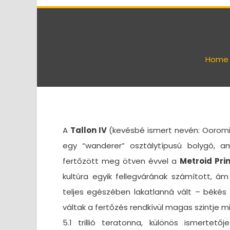
Home
A
Tallon IV
(kevésbé ismert nevén: Ooromin
egy “wanderer” osztálytípusú bolygó, 
fertőzött meg ötven évvel a
Metroid Pri
kultúra egyik fellegvárának számított, á
teljes egészében lakatlanná vált – békés
váltak a fertőzés rendkívül magas szintje m
5.1 trillió teratonna, különös ismertetőj