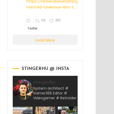
https://nintendoeverything.com/rumor-
metroid-ravenous-isnt-t...
68
881
Twitter
Load More
STINGERHU @ INSTA
stingerhu
System architect #
Gamer365 Editor #
Videogamer # Retroider