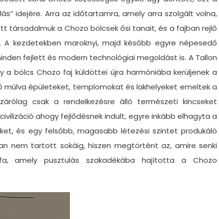
ás” idejére. Arra az időtartamra, amely arra szolgált volna,
t társadalmuk a Chozo bölcsek ősi tanait, és a fajban rejlő
ban. A kezdetekben maroknyi, majd később egyre népesedő
minden fejlett és modern technológiai megoldást is. A Tallon
y a bölcs Chozo faj küldöttei újra harmóniába kerüljenek a
idő múlva épületeket, templomokat és lakhelyeket emeltek a
izárólag csak a rendelkezésre álló természeti kincseket
j civilizáció ahogy fejlődésnek indult, egyre inkább elhagyta a
ket, és egy felsőbb, magasabb létezési szintet produkáló
an nem tartott sokáig, hiszen megtörtént az, amire senki
ófa, amely pusztulás szakadékába hajította a Chozo