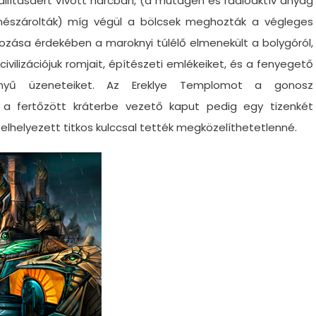
llításáért vívott harcban, (a mutagén és radioaktív anyag
emészárolták) míg végül a bölcsek meghozták a végleges
ozása érdekében a maroknyi túlélő elmenekült a bolygóról,
ilizációjuk romjait, építészeti emlékeiket, és a fenyegető
rvényű üzeneteiket. Az Ereklye Templomot a gonosz
 a fertőzött kráterbe vezető kaput pedig egy tizenkét
 elhelyezett titkos kulccsal tették megközelíthetetlenné.