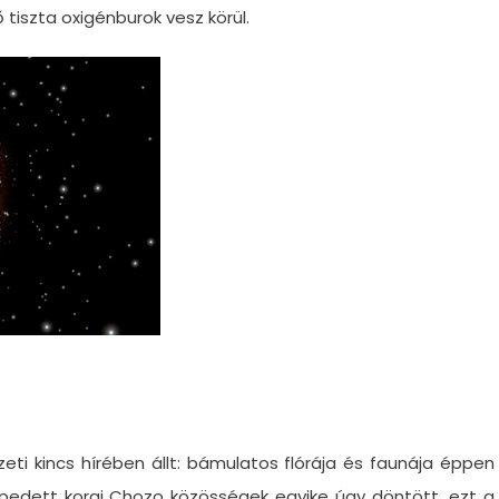
tiszta oxigénburok vesz körül.
zeti kincs hírében állt: bámulatos flórája és faunája éppen
epedett korai Chozo közösségek egyike úgy döntött, ezt a