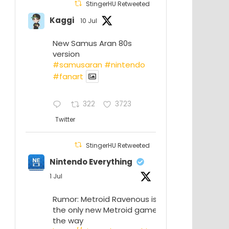
StingerHU Retweeted
Kaggi
10 Jul
New Samus Aran 80s
version
#samusaran
#nintendo
#fanartㅤㅤㅤㅤ
322
3723
Twitter
StingerHU Retweeted
Nintendo Everything
1 Jul
Rumor: Metroid Ravenous isn’t
the only new Metroid game on
the way