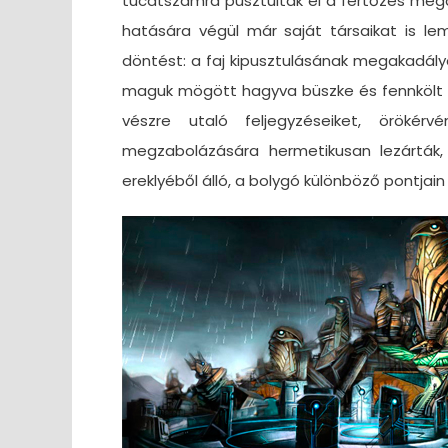
tucatszámra pusztultak el a fertőzés megá
hatására végül már saját társaikat is l
döntést: a faj kipusztulásának megakadály
maguk mögött hagyva büszke és fennkölt civ
vészre utaló feljegyzéseiket, öröké
megzabolázására hermetikusan lezárták,
ereklyéből álló, a bolygó különböző pontjain