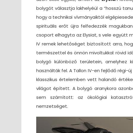
bolygót választja lakhelyéül a “hosszú tanul
hogy a technikai vívmányaiktól elgépiesedet
spirituális erőt újra felfedezzék maguk
csoport elhagyta az Elysiat, s vele együtt 
IV remek lehetőséget biztosított arra, hog
természettel és önnön mivoltukkal: rövid 
bolygó különböző területein, amelyhez k
használták fel. A Tallon IV-en fejlődő régi-ú
klasszikus értelemben vett halandó értéke
világot épített. A bolygó aranykora azonb
sem számított: az ökológiai katasztr
nemzetséget.