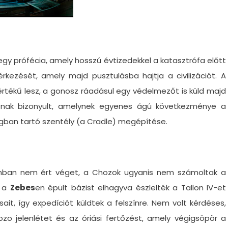
egy prófécia, amely hosszú évtizedekkel a katasztrófa előtt
ezését, amely majd pusztulásba hajtja a civilizációt. A
értékű lesz, a gonosz ráadásul egy védelmezőt is küld majd
znak bizonyult, amelynek egyenes ágú következménye a
ágban tartó szentély (a Cradle) megépítése.
nban nem ért véget, a Chozok ugyanis nem számoltak a
k a
Zebes
en épült bázist elhagyva észlelték a Tallon IV-et
ait, így expedíciót küldtek a felszínre. Nem volt kérdéses,
zo jelenlétet és az óriási fertőzést, amely végigsöpör a