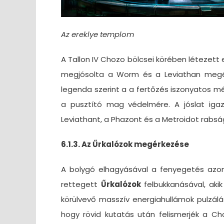
Az ereklye templom
A Tallon IV Chozo bölcsei körében létezett 
megjósolta a Worm és a Leviathan megérk
legenda szerint a a fertőzés iszonyatos m
a pusztító mag védelmére. A jóslat iga
Leviathant, a Phazont és a Metroidot rabs
6.1.3. Az Űrkalózok megérkezése
A bolygó elhagyásával a fenyegetés azo
rettegett
Űrkalózok
felbukkanásával, aki
körülvevő masszív energiahullámok pulzálás
hogy rövid kutatás után felismerjék a Cho