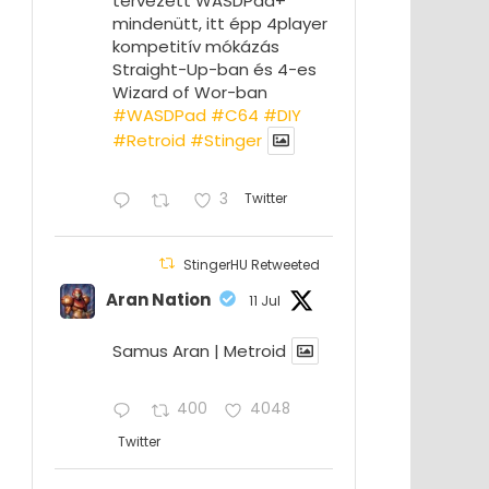
tervezett WASDPad+
mindenütt, itt épp 4player
kompetitív mókázás
Straight-Up-ban és 4-es
Wizard of Wor-ban
#WASDPad
#C64
#DIY
#Retroid
#Stinger
3
Twitter
StingerHU Retweeted
Aran Nation
11 Jul
Samus Aran | Metroid
400
4048
Twitter