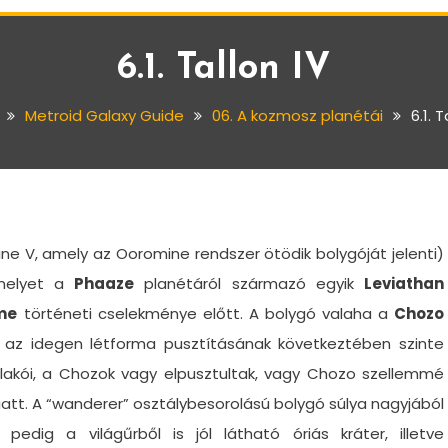
6.1. Tallon IV
Metroid Galaxy Guide
06. A kozmosz planétái
6.1. T
e V, amely az Ooromine rendszer ötödik bolygóját jelenti)
amelyet a
Phaaze
planétáról származó egyik
Leviathan
me
történeti cselekménye előtt. A bolygó valaha a
Chozo
m az idegen létforma pusztításának következtében szinte
 lakói, a Chozok vagy elpusztultak, vagy Chozo szellemmé
iatt. A “wanderer” osztálybesorolású bolygó súlya nagyjából
e pedig a világűrből is jól látható óriás kráter, illetve