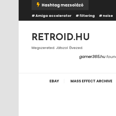
Skip
Hashtag mazsolázó
To
Amiga accelerator
filtering
noise
Content
RETROID.HU
Megszereted. Játszol. Élvezed.
gamer365.hu
found
EBAY
MASS EFFECT ARCHIVE