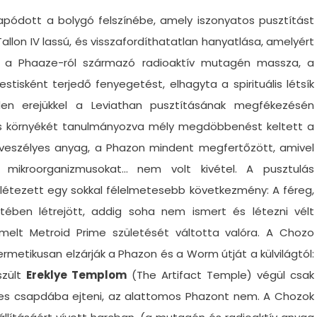
apódott a bolygó felszínébe, amely iszonyatos pusztítást
llon IV lassú, és visszafordíthatatlan hanyatlása, amelyért
g a Phaaze-ról származó radioaktív mutagén massza, a
stisként terjedő fenyegetést, elhagyta a spirituális létsík
den erejükkel a Leviathan pusztításának megfékezésén
és környékét tanulmányozva mély megdöbbenést keltett a
l veszélyes anyag, a Phazon mindent megfertőzött, amivel
t, mikroorganizmusokat… nem volt kivétel. A pusztulás
 létezett egy sokkal félelmetesebb következmény: A féreg,
ében létrejött, addig soha nem ismert és létezni vélt
melt Metroid Prime születését váltotta valóra. A Chozo
rmetikusan elzárják a Phazon és a Worm útját a külvilágtól:
szült
Ereklye Templom
(The Artifact Temple) végül csak
pes csapdába ejteni, az alattomos Phazont nem. A Chozok