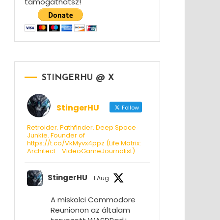
támogathatsz!
STINGERHU @ X
StingerHU
Follow
Retroider. Pathfinder. Deep Space
Junkie. Founder of
https://t.co/VkMyvx4ppz (Life Matrix:
Architect - VideoGameJournalist)
StingerHU
1 Aug
A miskolci Commodore
Reunionon az általam