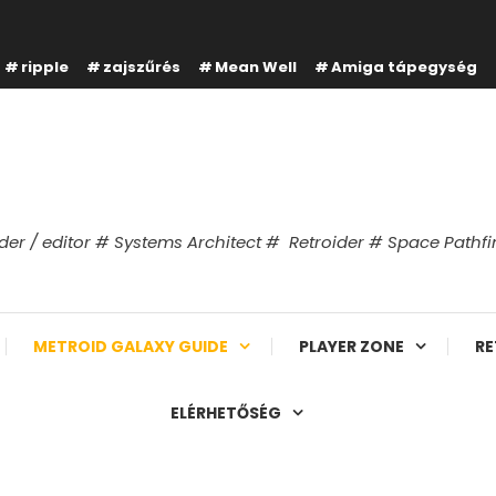
ripple
zajszűrés
Mean Well
Amiga tápegység
er / editor # Systems Architect # Retroider # Space Path
METROID GALAXY GUIDE
PLAYER ZONE
RE
ELÉRHETŐSÉG