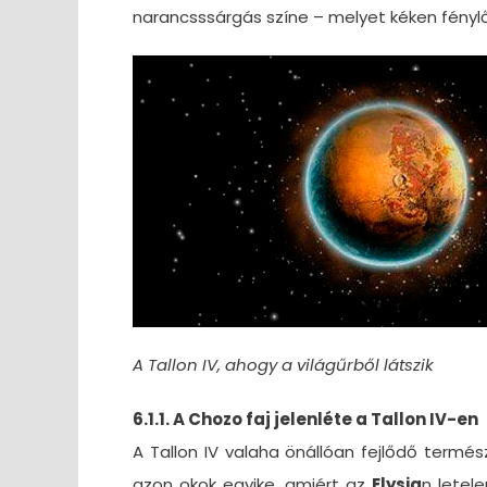
narancsssárgás színe – melyet kéken fénylő 
A Tallon IV, ahogy a világűrből látszik
6.1.1. A Chozo faj jelenléte a Tallon IV-en
A Tallon IV valaha önállóan fejlődő termés
azon okok egyike, amiért az
Elysia
n letel