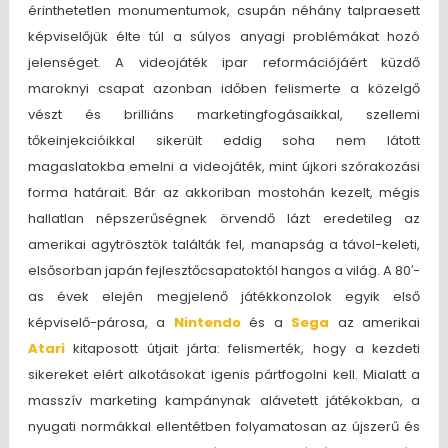
érinthetetlen monumentumok, csupán néhány talpraesett
képviselőjük élte túl a súlyos anyagi problémákat hozó
jelenséget. A videojáték ipar reformációjáért küzdő
maroknyi csapat azonban időben felismerte a közelgő
vészt és brilliáns marketingfogásaikkal, szellemi
tőkeinjekcióikkal sikerült eddig soha nem látott
magaslatokba emelni a videojáték, mint újkori szórakozási
forma határait. Bár az akkoriban mostohán kezelt, mégis
hallatlan népszerűségnek örvendő lázt eredetileg az
amerikai agytrösztök találták fel, manapság a távol-keleti,
elsősorban japán fejlesztőcsapatoktól hangos a világ. A 80′-
as évek elején megjelenő játékkonzolok egyik első
képviselő-párosa, a
Nintendo
és a
Sega
az amerikai
Atari
kitaposott útjait járta: felismerték, hogy a kezdeti
sikereket elért alkotásokat igenis pártfogolni kell. Mialatt a
masszív marketing kampánynak alávetett játékokban, a
nyugati normákkal ellentétben folyamatosan az újszerű és