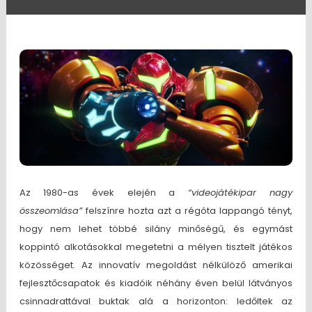
Az 1980-as évek elején a
“videojátékipar nagy
összeomlása”
felszínre hozta azt a régóta lappangó tényt,
hogy nem lehet többé silány minőségű, és egymást
koppintó alkotásokkal megetetni a mélyen tisztelt játékos
közösséget. Az innovatív megoldást nélkülöző amerikai
fejlesztőcsapatok és kiadóik néhány éven belül látványos
csinnadrattával buktak alá a horizonton: ledőltek az