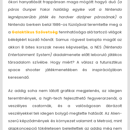
ókori hanyatlását frappánsan maga mögött hagyó duó
(a
páros Gunpei Yokoi haláláig egyike volt a Nintendo
legnépszerűbb játék és hardver dizájner párosának)
a
Nintendo berkein belül 1986-os fúziójával teremtette meg a
a
Galaktikus Szövetség
fennhatósága alá tartozó világok
békéjéért küzdő hősnőt. Samus rögvest belopta magát az
akkori 8 bites korszak neves képviselője, a NES
(Nintendo
Entertainment System)
diadalmenete előtt leboruló játékos
társadalom szívébe. Hogy miért? A válasz a futurisztikus
space shooter játékmenetében és inspirációjában
keresendő.
Az addig soha nem látott grafikai megjelenés, az idegen
teremtmények, a high-tech fejleszthető fegyverarzenál, a
veszélyes csatornák, és a valóságosan ábrázolt
veszélyekkel teli idegen bolygó megtette hatását. Az Alien-
szerű képződmények és környezet valamint a Metroid, mint
alapkoncepció tökéletesen beleillettek az addig még nem