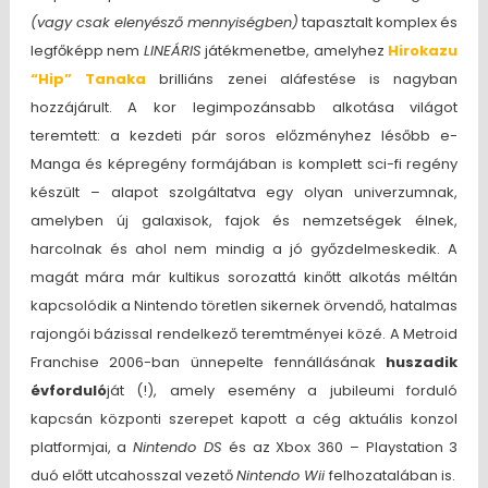
(vagy csak elenyésző mennyiségben)
tapasztalt komplex és
legfőképp nem
LINEÁRIS
játékmenetbe, amelyhez
Hirokazu
“Hip” Tanaka
brilliáns zenei aláfestése is nagyban
hozzájárult. A kor legimpozánsabb alkotása világot
teremtett: a kezdeti pár soros előzményhez lésőbb e-
Manga és képregény formájában is komplett sci-fi regény
készült – alapot szolgáltatva egy olyan univerzumnak,
amelyben új galaxisok, fajok és nemzetségek élnek,
harcolnak és ahol nem mindig a jó győzdelmeskedik. A
magát mára már kultikus sorozattá kinőtt alkotás méltán
kapcsolódik a Nintendo töretlen sikernek örvendő, hatalmas
rajongói bázissal rendelkező teremtményei közé. A Metroid
Franchise 2006-ban ünnepelte fennállásának
huszadik
évforduló
ját (!), amely esemény a jubileumi forduló
kapcsán központi szerepet kapott a cég aktuális konzol
platformjai, a
Nintendo DS
és az Xbox 360 – Playstation 3
duó előtt utcahosszal vezető
Nintendo Wii
felhozatalában is.