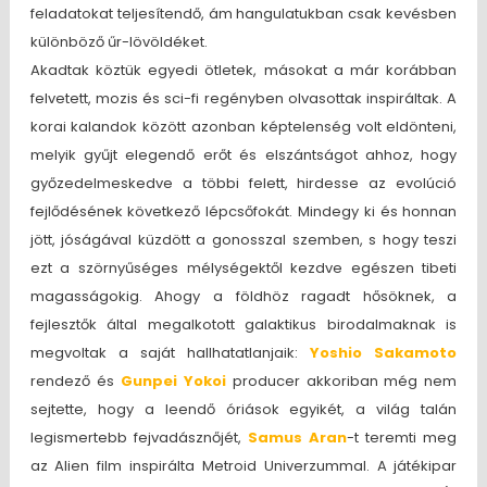
feladatokat teljesítendő, ám hangulatukban csak kevésben
különböző űr-lövöldéket.
Akadtak köztük egyedi ötletek, másokat a már korábban
felvetett, mozis és sci-fi regényben olvasottak inspiráltak. A
korai kalandok között azonban képtelenség volt eldönteni,
melyik gyűjt elegendő erőt és elszántságot ahhoz, hogy
győzedelmeskedve a többi felett, hirdesse az evolúció
fejlődésének következő lépcsőfokát. Mindegy ki és honnan
jött, jóságával küzdött a gonosszal szemben, s hogy teszi
ezt a szörnyűséges mélységektől kezdve egészen tibeti
magasságokig. Ahogy a földhöz ragadt hősöknek, a
fejlesztők által megalkotott galaktikus birodalmaknak is
megvoltak a saját hallhatatlanjaik:
Yoshio Sakamoto
rendező és
Gunpei Yokoi
producer akkoriban még nem
sejtette, hogy a leendő óriások egyikét, a világ talán
legismertebb fejvadásznőjét,
Samus Aran
-t teremti meg
az Alien film inspirálta Metroid Univerzummal. A játékipar