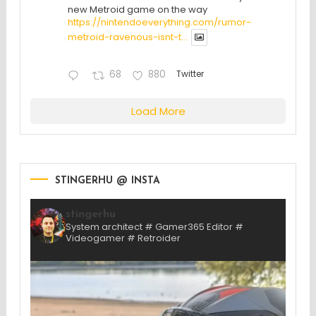
new Metroid game on the way
https://nintendoeverything.com/rumor-
metroid-ravenous-isnt-t...
68
880
Twitter
Load More
STINGERHU @ INSTA
stingerhu
System architect # Gamer365 Editor #
Videogamer # Retroider