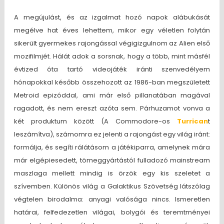
A megújulást, és az izgalmat hozó napok alábukását
megélve hat éves lehettem, mikor egy véletlen folytán
sikerült gyermekes rajongással végigizgulnom az Alien első
mozifilmjét. Hálát adok a sorsnak, hogy a több, mint másfél
évtized óta tartó videojáték iránti szenvedélyem
hónapokkal később összehozott az 1986-ban megszületett
Metroid epizóddal, ami már első pillanatában magával
ragadott, és nem ereszt azóta sem. Párhuzamot vonva a
két produktum között (A Commodore-os
Turrican
t
leszámítva), számomra ez jelenti a rajongást egy világ iránt:
formálja, és segíti rálátásom a játékiparra, amelynek mára
már elgépiesedett, tömeggyártástól fulladozó mainstream
maszlaga mellett mindig is örzök egy kis szeletet a
szívemben. Különös világ a Galaktikus Szövetség látszólag
végtelen birodalma: anyagi valósága nincs. Ismeretlen
határai, felfedezetlen világai, bolygói és teremtményei