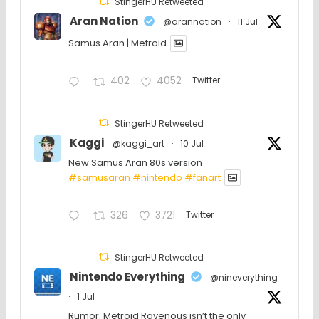
StingerHU Retweeted
Aran Nation
@arannation
·
11 Jul
Samus Aran | Metroid
402
4052
Twitter
StingerHU Retweeted
Kaggi
@kaggi_art
·
10 Jul
New Samus Aran 80s version
#samusaran
#nintendo
#fanartㅤㅤㅤㅤ
326
3721
Twitter
StingerHU Retweeted
Nintendo Everything
@nineverything
·
1 Jul
Rumor: Metroid Ravenous isn’t the only