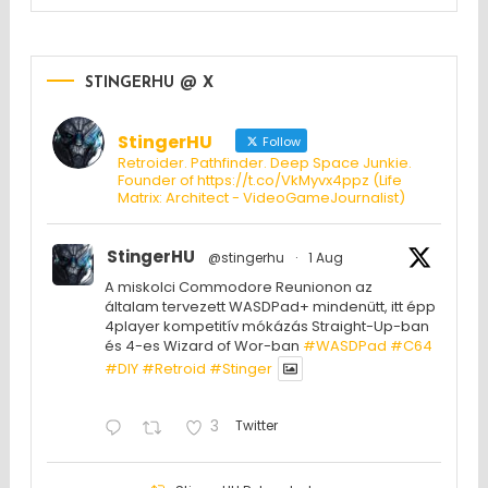
STINGERHU @ X
StingerHU
Follow
Retroider. Pathfinder. Deep Space Junkie.
Founder of https://t.co/VkMyvx4ppz (Life
Matrix: Architect - VideoGameJournalist)
StingerHU
@stingerhu
·
1 Aug
A miskolci Commodore Reunionon az
általam tervezett WASDPad+ mindenütt, itt épp
4player kompetitív mókázás Straight-Up-ban
és 4-es Wizard of Wor-ban
#WASDPad
#C64
#DIY
#Retroid
#Stinger
3
Twitter