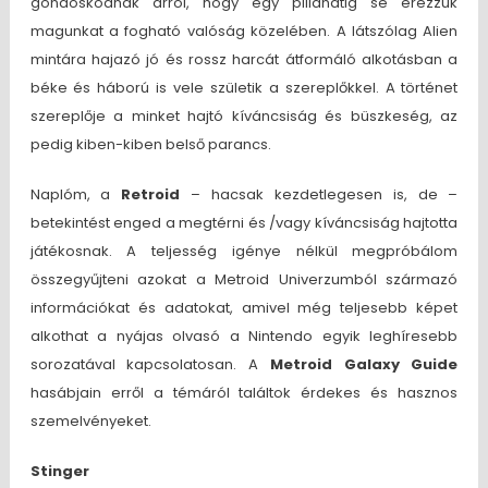
gondoskodnak arról, hogy egy pillanatig se érezzük
magunkat a fogható valóság közelében. A látszólag Alien
mintára hajazó jó és rossz harcát átformáló alkotásban a
béke és háború is vele születik a szereplőkkel. A történet
szereplője a minket hajtó kíváncsiság és büszkeség, az
pedig kiben-kiben belső parancs.
Naplóm, a
Retroid
– hacsak kezdetlegesen is, de –
betekintést enged a megtérni és /vagy kíváncsiság hajtotta
játékosnak. A teljesség igénye nélkül megpróbálom
összegyűjteni azokat a Metroid Univerzumból származó
információkat és adatokat, amivel még teljesebb képet
alkothat a nyájas olvasó a Nintendo egyik leghíresebb
sorozatával kapcsolatosan. A
Metroid Galaxy Guide
hasábjain erről a témáról találtok érdekes és hasznos
szemelvényeket.
Stinger