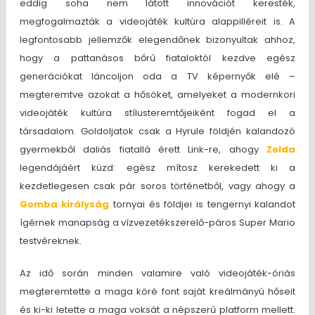
eddig soha nem látott innovációt keresték,
megfogalmazták a videojáték kultúra alappilléreit is. A
legfontosabb jellemzők elegendőnek bizonyultak ahhoz,
hogy a pattanásos bőrű fiataloktól kezdve egész
generációkat láncoljon oda a TV képernyők elé –
megteremtve azokat a hősöket, amelyeket a modernkori
videojáték kultúra stílusteremtőjeiként fogad el a
társadalom. Goldoljatok csak a Hyrule földjén kalandozó
gyermekből daliás fiatallá érett Link-re, ahogy
Zelda
legendájáért küzd: egész mítosz kerekedett ki a
kezdetlegesen csak pár soros történetből, vagy ahogy a
Gomba királyság
tornyai és földjei is tengernyi kalandot
ígérnek manapság a vízvezetékszerelő-páros Super Mario
testvéreknek.
Az idő során minden valamire való videojáték-óriás
megteremtette a maga köré font saját kreálmányú hőseit
és ki-ki letette a maga voksát a népszerű platform mellett.