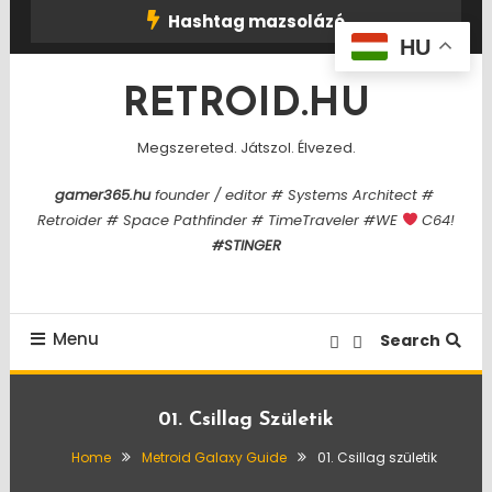
Skip
Hashtag mazsolázó
To
HU
Content
RETROID.HU
Megszereted. Játszol. Élvezed.
gamer365.hu
founder / editor # Systems Architect #
Retroider # Space Pathfinder # TimeTraveler #WE
C64!
#STINGER
Menu
Search
01. Csillag Születik
Home
Metroid Galaxy Guide
01. Csillag születik