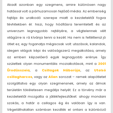
Akadt azonban egy szegmens, amire különösen nagy
hatással volt a párhuzamosan fejlődő média. Az emberiség
fajtája és uralkodó szerepe miatt a kezdetektől fogva
tévhitekben él: hiszi, hogy hódításra teremtetett és az
univerzum legnagyobb rejtélyére, a végtelennek vélt
világűrre is rá kívánja tenni a kezét. Ha nem is feltétlenül jó
ötlet ez, egy foganatja mégiscsak volt: utazások, kalandok,
idegen világok képi és valóságszerű megalkotása, amely
az emberi képzelőerő egyik legnagyobb erénye. Így
születtek olyan monumentális mozialkotások, mint a
2001
Űrodüsszeia
, a
Csillagok Háborúja
, az
Utolsó
csillagharcos
, vagy az
Alien
sorozat – remek alapötletet
szolgáltatva egy olyan szegmensnek, amely az álmok
területén tökéletesen megállja helyét. Ez a törvény már a
kezdetektől mozgatta a játékfejlesztőket: ahogy mondani
szokás, a határ a csillagos ég és valóban így is van.
Végeláthatatlan számban kezdték el ontani a különböző