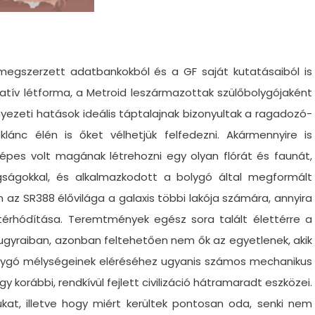
 megszerzett adatbankokból és a GF saját kutatásaiból is
atív létforma, a Metroid leszármazottak szülőbolygójaként
nyezeti hatások ideális táptalajnak bizonyultak a ragadozó-
lánc élén is őket vélhetjük felfedezni. Akármennyire is
képes volt magának létrehozni egy olyan flórát és faunát,
gságokkal, és alkalmazkodott a bolygó által megformált
az SR388 élővilága a galaxis többi lakója számára, annyira
térhódítása. Teremtmények egész sora talált élettérre a
gyraiban, azonban feltehetően nem ők az egyetlenek, akik
olygó mélységeinek eléréséhez ugyanis számos mechanikus
 korábbi, rendkívül fejlett civilizáció hátramaradt eszközei.
at, illetve hogy miért kerültek pontosan oda, senki nem