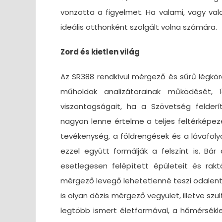
vonzotta a figyelmet. Ha valami, vagy valak
ideális otthonként szolgált volna számára.
Zord és kietlen világ
Az SR388 rendkívül mérgező és sűrű légköre 
műholdak analizátorainak működését, í
viszontagságait, ha a Szövetség felderí
nagyon lenne értelme a teljes feltérképezé
tevékenység, a földrengések és a lávafol
ezzel együtt formálják a felszínt is. B
esetlegesen felépített épületeit és rakt
mérgező levegő lehetetlenné teszi odalent 
is olyan dózis mérgező vegyület, illetve szu
legtöbb ismert életformával, a hőmérsékle