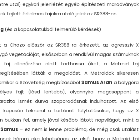
nlétre utal) egykori jelenlétét egyéb építészeti maradványok
ek fejlett értelmes fajokra utaló jelek az SR388-on.
ög
(és a kapcsolatukból felmerülő kérdések)
őtt a Chozo először az SR388-ra érkezett, az agresszív X
olygó vegetációját, elsősorban a rendkívül magas számuknak
faj ellenőrzése alatt tarthassa őket, a Metroid faj
egítésében látták a megoldást. A Metroidok sikeresen
m amikor a Szövetség megbízásából
Samus Aran
a bolygóra
lyes fajt (lásd lentebb), olyannyira megcsappant a
arazita ismét durva szaporodásnak indulhatott. Az első
s kapcsán felmerül a történet folytatásakor, hogy az X
n bukkan fel, amely jóval később látott napvilágot, mint a
f Samus
– ez nem is lenne probléma, de még csak utalást
Ennek három oka lehetséges: az első, hogy a Metroid faj