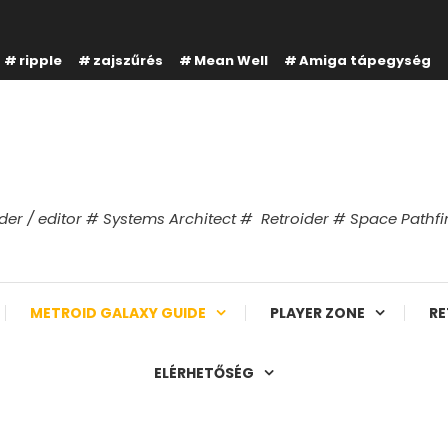
ripple
zajszűrés
Mean Well
Amiga tápegység
er / editor # Systems Architect # Retroider # Space Path
METROID GALAXY GUIDE
PLAYER ZONE
RE
ELÉRHETŐSÉG