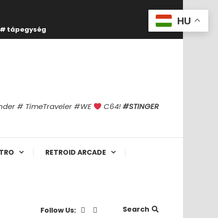
HU
tápegység
finder # TimeTraveler #WE
C64!
#STINGER
TRO
RETROID ARCADE
Search
Follow Us: