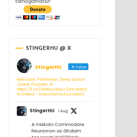
támogathatsz!
STINGERHU @ X
StingerHU
Follow
Retroider. Pathfinder. Deep Space
Junkie. Founder of
https://t.co/VkMyvx4ppz (Life Matrix:
Architect - VideoGameJournalist)
StingerHU
1 Aug
A miskolci Commodore
Reunionon az általam