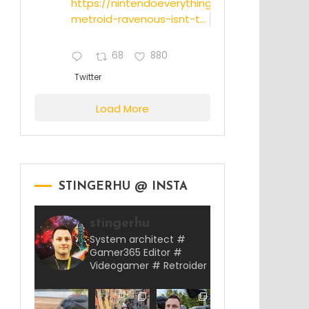
https://nintendoeverything.com/rumor-
metroid-ravenous-isnt-t...
68
880
Twitter
Load More
STINGERHU @ INSTA
stingerhu
System architect #
Gamer365 Editor #
Videogamer # Retroider