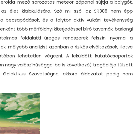
teroida-mező sorozatos meteor-záporral sújtja a bolygót,
 az élet kialakulására. Szó mi szó, az SR388 nem épp
a becsapódások, és a folyton aktív vulkáni tevékenység
yenként több mérföldnyi kiterjedéssel bíró tavernák, barlangi
almas földalatti üreges rendszerek felszíni nyomai a
ek, mélyebb analízist azonban a rizikós elváltozások, illetve
atában lehetetlen végezni. A leküldött kutatócsoportok
án nagy valószínűséggel be is következő) tragédiája túlzott
 Galaktikus Szövetségne, ekkora áldozatot pedig nem