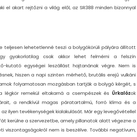
i el akart rejtőzni a világ elől, az SR388 minden bizonnyal
teljesen lehetetlenné teszi a bolygókörüli pályára állított
gy gyakorlatilag csak akkor lehet felmérni a felszín
tő-kutató egységei leszállást hajtanának végre. Nem is
snek, hiszen a napi szinten mérhető, brutális erejű vulkáni
yamok folyamatosan mozgásban tartják a bolygó kérgét, s
ár a légkör remekül eltakarná a csempészek és
Űrkalóz
ok
árait, a rendkívül magas páratartalmú, forró klíma és a
az ilyen tevékenységek kialakulását. Már egy levegővétellel
lfát kerülne a szervezetbe, amely pillanatok alatt végezne a
ti viszontagságokról nem is beszélve. További negatívum,