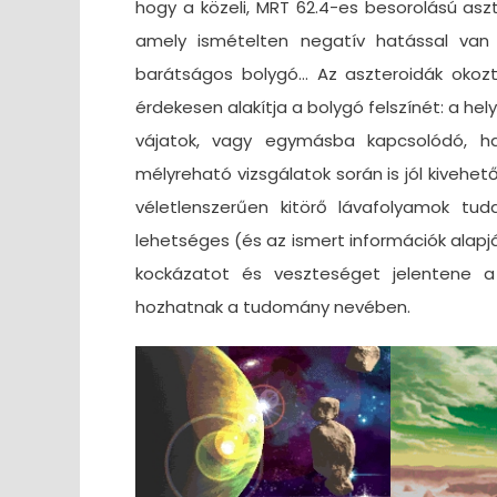
hogy a közeli, MRT 62.4-es besorolású asz
amely ismételten negatív hatással van
barátságos bolygó… Az aszteroidák okozt
érdekesen alakítja a bolygó felszínét: a hel
vájatok, vagy egymásba kapcsolódó, hat
mélyreható vizsgálatok során is jól kivehető
véletlenszerűen kitörő lávafolyamok tud
lehetséges (és az ismert információk alapj
kockázatot és veszteséget jelentene a
hozhatnak a tudomány nevében.