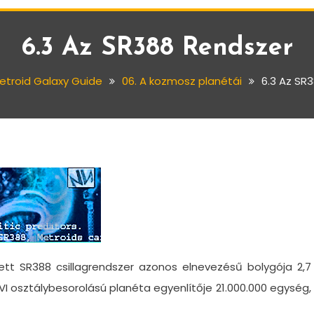
6.3 Az SR388 Rendszer
etroid Galaxy Guide
06. A kozmosz planétái
6.3 Az SR
tt SR388 csillagrendszer azonos elnevezésű bolygója 2,7
VI osztálybesorolású planéta egyenlítője 21.000.000 egység,