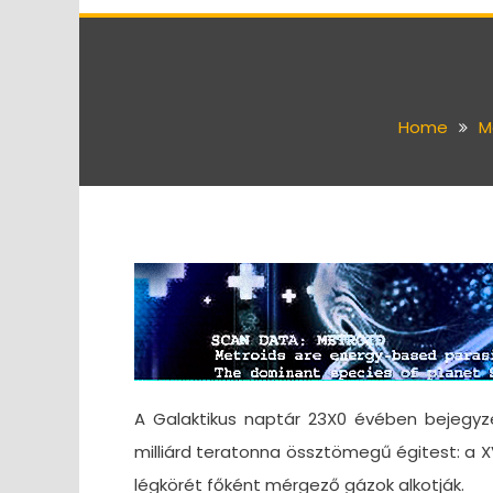
Home
M
A Galaktikus naptár 23X0 évében bejegyze
milliárd teratonna össztömegű égitest: a X
légkörét főként mérgező gázok alkotják.