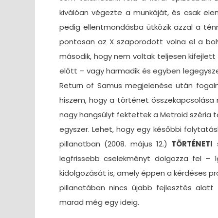
kiválóan végezte a munkáját, és csak el
pedig ellentmondásba ütközik azzal a tén
pontosan az X szaporodott volna el a bol
második, hogy nem voltak teljesen kifejlet
előtt – vagy harmadik és egyben legegyszerű
Return of Samus megjelenése után fogal
hiszem, hogy a történet összekapcsolása n
nagy hangsúlyt fektettek a Metroid széria tö
egyszer. Lehet, hogy egy későbbi folytatás
pillanatban (2008. május 12.)
TÖRTÉNETI
s
legfrissebb cselekményt dolgozza fel – í
kidolgozását is, amely éppen a kérdéses pr
pillanatában nincs újabb fejlesztés alatt
marad még egy ideig.