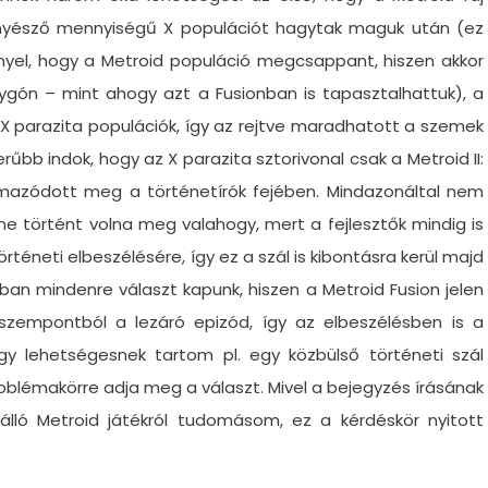
enyésző mennyiségű X populációt hagytak maguk után (ez
nyel, hogy a Metroid populáció megcsappant, hiszen akkor
ygón – mint ahogy azt a Fusionban is tapasztalhattuk), a
t X parazita populációk, így az rejtve maradhatott a szemek
bb indok, hogy az X parazita sztorivonal csak a Metroid II:
mazódott meg a történetírók fejében. Mindazonáltal nem
e történt volna meg valahogy, mert a fejlesztők mindig is
rténeti elbeszélésére, így ez a szál is kibontásra kerül majd
ban mindenre választ kapunk, hiszen a Metroid Fusion jelen
zempontból a lezáró epizód, így az elbeszélésben is a
gy lehetségesnek tartom pl. egy közbülső történeti szál
oblémakörre adja meg a választ. Mivel a bejegyzés írásának
 álló Metroid játékról tudomásom, ez a kérdéskör nyitott