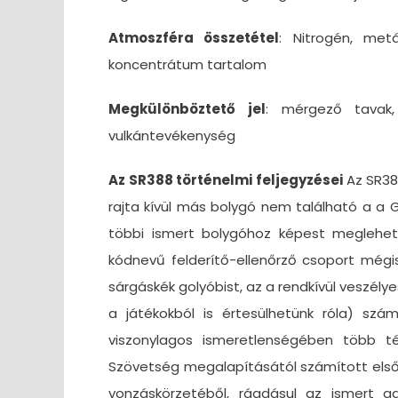
Atmoszféra összetétel
: Nitrogén, metá
koncentrátum tartalom
Megkülönböztető jel
: mérgező tavak,
vulkántevékenység
Az SR388 történelmi feljegyzései
Az SR38
rajta kívül más bolygó nem található a a 
többi ismert bolygóhoz képest meglehe
kódnevű felderítő-ellenőrző csoport mégi
sárgáskék golyóbist, az a rendkívül veszély
a játékokból is értesülhetünk róla) sz
viszonylagos ismeretlenségében több té
Szövetség megalapításától számított első 
vonzáskörzetéből, ráadásul az ismert g