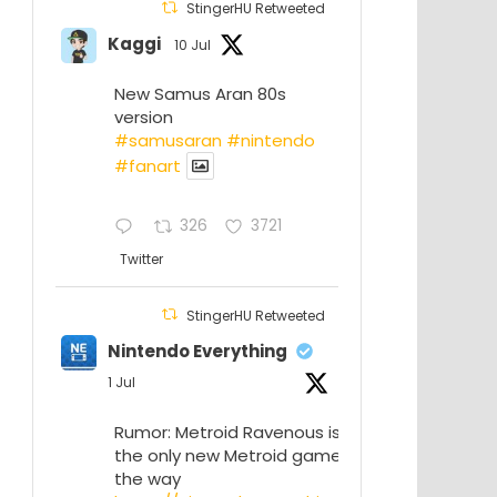
StingerHU Retweeted
Kaggi
10 Jul
New Samus Aran 80s
version
#samusaran
#nintendo
#fanartㅤㅤㅤㅤ
326
3721
Twitter
StingerHU Retweeted
Nintendo Everything
1 Jul
Rumor: Metroid Ravenous isn’t
the only new Metroid game on
the way