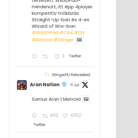
tervezett WASDPad+
mindenütt, itt épp 4player
kompetitív mókázás
Straight-Up-ban és 4-es
Wizard of Wor-ban
#WASDPad
#C64
#DIY
#Retroid
#Stinger
3
Twitter
StingerHU Retweeted
Aran Nation
11 Jul
Samus Aran | Metroid
402
4052
Twitter