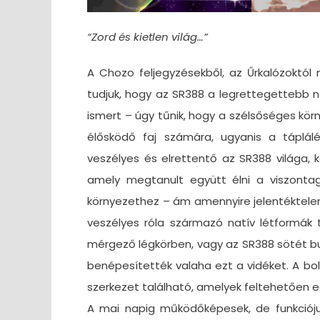
“Zord és kietlen világ…”
A Chozo feljegyzésekből, az Űrkalózoktól
tudjuk, hogy az SR388 a legrettegettebb n
ismert – úgy tűnik, hogy a szélsőséges kör
élősködő faj számára, ugyanis a táplálék
veszélyes és elrettentő az SR388 világa, 
amely megtanult együtt élni a viszonta
környezethez – ám amennyire jelentéktelen 
veszélyes róla származó natív létformák 
mérgező légkörben, vagy az SR388 sötét bu
benépesítették valaha ezt a vidéket. A b
szerkezet található, amelyek feltehetően egy
A mai napig működőképesek, de funkciójuk