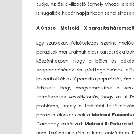
tudja. Az ősi civilizáció (amely Chozo jele
is sugallják, habár napjainkban sehol sincsen
A Chozo – Metroid – X parazita háromsz
Egy szubjektív feltételezés szerint miel
paraziták már uralmuk alatt tartották a b
köszönhetően. Hogy a bölcs és békés 
szaporodásának és pártfogolásának elős
leszorították az X parazita populációt, á
érkezett, hogy megsemmisítse a veszé
természetes veszélyforrás, hogy az X P
probléma, amely a fentebbi feltételezé
parazita először csak a
Metroid Fusion
ba
Gameboy-ra készült
Metroid II: Return o
sem találhatunk róla a korai epizódban. 