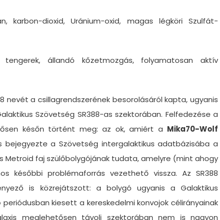
n, karbon-dioxid, Uránium-oxid, magas légköri Szulfát-
 tengerek, állandó kőzetmozgás, folyamatosan aktív
8 nevét a csillagrendszerének besorolásáról kapta, ugyanis
Galaktikus Szövetség SR388-as szektorában. Felfedezése a
tősen későn történt meg: az ok, amiért a
Mika70-Wolf
s bejegyezte a Szövetség intergalaktikus adatbázisába a
es Metroid faj szülőbolygójának tudata, amelyre (mint ahogy
ámos későbbi problémaforrás vezethető vissza. Az SR388
nyező is közrejátszott: a bolygó ugyanis a Galaktikus
periódusban kiesett a kereskedelmi konvojok célirányainak
alaxis meglehetősen távoli szektorában nem is nagyon