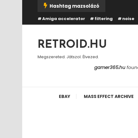
Skip
Hashtag mazsolázó
To
Amiga accelerator
filtering
noise
Content
RETROID.HU
Megszereted. Játszol. Élvezed.
gamer365.hu
found
EBAY
MASS EFFECT ARCHIVE