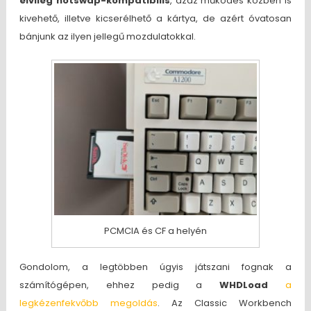
elvileg hotswap-kompatibilis
, azaz működés közben is
kivehető, illetve kicserélhető a kártya, de azért óvatosan
bánjunk az ilyen jellegű mozdulatokkal.
PCMCIA és CF a helyén
Gondolom, a legtöbben úgyis játszani fognak a
számítógépen, ehhez pedig a
WHDLoad
a
legkézenfekvőbb megoldás
. Az Classic Workbench