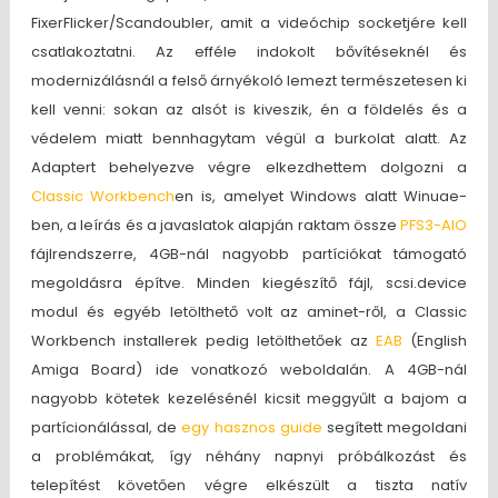
FixerFlicker/Scandoubler, amit a videóchip socketjére kell
csatlakoztatni. Az efféle indokolt bővítéseknél és
modernizálásnál a felső árnyékoló lemezt természetesen ki
kell venni: sokan az alsót is kiveszik, én a földelés és a
védelem miatt bennhagytam végül a burkolat alatt. Az
Adaptert behelyezve végre elkezdhettem dolgozni a
Classic Workbench
en is, amelyet Windows alatt Winuae-
ben, a leírás és a javaslatok alapján raktam össze
PFS3-AIO
fájlrendszerre, 4GB-nál nagyobb partíciókat támogató
megoldásra építve. Minden kiegészítő fájl, scsi.device
modul és egyéb letölthető volt az aminet-ről, a Classic
Workbench installerek pedig letölthetőek az
EAB
(English
Amiga Board) ide vonatkozó weboldalán. A 4GB-nál
nagyobb kötetek kezelésénél kicsit meggyűlt a bajom a
partícionálással, de
egy hasznos guide
segített megoldani
a problémákat, így néhány napnyi próbálkozást és
telepítést követően végre elkészült a tiszta natív