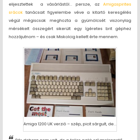
elijesztettek a vásárlástól… persze, az
Amigaspirites
srácok
tanácsait figyelembe véve a kitartó keresgélés
végül mégiscsak meghozta a gyümölcsét: viszonylag
mérsékelt összegért sikerült egy ígéretes brit géphez
hozzájutnom – és csak Miskolcig kellett érte mennem.
Amiga 1200 UK verzió – szép, picit sárgult, de…