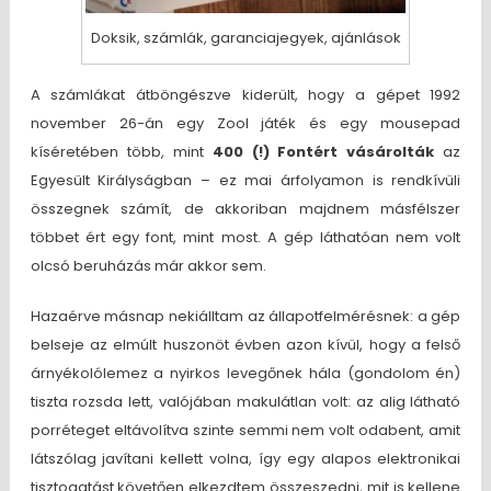
Doksik, számlák, garanciajegyek, ajánlások
A számlákat átböngészve kiderült, hogy a gépet 1992
november 26-án egy Zool játék és egy mousepad
kíséretében több, mint
400 (!) Fontért vásárolták
az
Egyesült Királyságban – ez mai árfolyamon is rendkívüli
összegnek számít, de akkoriban majdnem másfélszer
többet ért egy font, mint most. A gép láthatóan nem volt
olcsó beruházás már akkor sem.
Hazaérve másnap nekiálltam az állapotfelmérésnek: a gép
belseje az elmúlt huszonöt évben azon kívül, hogy a felső
árnyékolólemez a nyirkos levegőnek hála (gondolom én)
tiszta rozsda lett, valójában makulátlan volt: az alig látható
porréteget eltávolítva szinte semmi nem volt odabent, amit
látszólag javítani kellett volna, így egy alapos elektronikai
tisztogatást követően elkezdtem összeszedni, mit is kellene