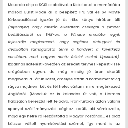
Motorola chip a SCSI csatolóval, a Kickstartot a memóriába
másoló Burst Mode-al, a beépített FPU-val és 64 Mbyte
tárkapacitással igazán jó és ritka kártya hírében állt
(olyannyira, hogy miután elkezdtem csevegni a jumper
beállításokról az EAB-on, a Winuae emulátor egyik
fejlesztője megkeresett, hogy segítsek debugolni és
dedikáltan támogatottá tenni a hardvert a következő
verzióban, mert nagyon nehéz fellelni ezeket típusokat)
.
Izgalmas licitelést követően az eredeti tervhez képest kissé
drágábban ugyan, de még mindig jó áron sikerült
megnyerni a Tájfun licitet, amelyre aztán a körmeimet tövig
rágva majdnem két és fél hetet vártam, mire megérkezett
Angliából. (Mondjuk ez is kalandos út volt, a Hermes
hálózatán keresztül lett feladva, Frankfurtban aztán valami
spanyol szállítmányozási céghez került, aki vámkezelte,
majd egy hétre rá leszállította a Magyar Postának… ez alatt
kétszer váltott nyomkövetési számot, így ment is az