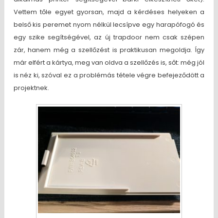
Vettem tőle egyet gyorsan, majd a kérdéses helyeken a
belső kis peremet nyom nélkül lecsípve egy harapófogó és
egy szike segítségével, az új trapdoor nem csak szépen
zár, hanem még a szellőzést is praktikusan megoldja. Így
már elfért a kártya, meg van oldva a szellőzés is, sőt: még jól
is néz ki, szóval ez a problémás tétele végre befejeződött a
projektnek.