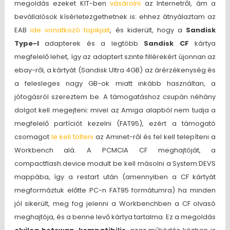
megoldás ezeket KIT-ben
vásárolni
az Internetről, ám a
bevállalósok kísérletezgethetnek is: ehhez átnyálaztam az
EAB
ide vonatkozó topikjait
, és kiderült, hogy a
Sandisk
Type-I
adapterek és a legtöbb
Sandisk CF
kártya
megfelelő lehet, így az adaptert szinte fillérekért újonnan az
ebay-ről, a kártyát (Sandisk Ultra 4GB) az árérzékenység és
a felesleges nagy GB-ok miatt inkább használtan, a
jófogásról szereztem be. A támogatáshoz csupán néhány
dolgot kell megejteni: mivel az Amiga alapból nem tudja a
megfelelő partíciót kezelni (FAT95), ezért a támogató
csomagot
le kell tölteni
az Aminet-ről és fel kell telepíteni a
Workbench alá. A PCMCIA CF meghajtóját, a
compactflash.device modult be kell másolni a System:DEVS
mappába, így a restart után (amennyiben a CF kártyát
megformáztuk előtte PC-n FAT95 formátumra) ha minden
jól sikerült, meg fog jelenni a Workbenchben a CF olvasó
meghajtója, és a benne levő kártya tartalma. Ez a megoldás