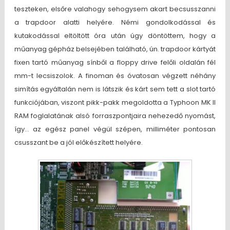
teszteken, elsőre valahogy sehogysem akart becsusszanni
a trapdoor alatti helyére. Némi gondolkodással és
kutakodással eltöltött óra után úgy döntöttem, hogy a
műanyag gépház belsejében található, ún. trapdoor kártyát
fixen tartó műanyag sínből a floppy drive felőli oldalán fél
mm-t lecsiszolok. A finoman és óvatosan végzett néhány
simítás egyáltalán nem is látszik és kárt sem tett a slot tartó
funkciójában, viszont pikk-pakk megoldotta a Typhoon MK II
RAM foglalatának alsó forraszpontjaira nehezedő nyomást,
így… az egész panel végül szépen, milliméter pontosan
csusszant be a jól előkészített helyére.