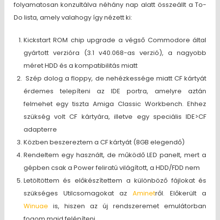
folyamatosan konzultálva néhány nap alatt összeállt a To-
Do lista, amely valahogy így nézett ki:
Kickstart ROM chip upgrade a végső Commodore által
gyártott verzióra (3.1 v40.068-as verzió), a nagyobb
méret HDD és a kompatibilitás miatt
Szép dolog a floppy, de nehézkessége miatt CF kártyát
érdemes telepíteni az IDE portra, amelyre aztán
felmehet egy tiszta Amiga Classic Workbench. Ehhez
szükség volt CF kártyára, illetve egy speciális IDE>CF
adapterre
Közben beszereztem a CF kártyát (8GB elegendő)
Rendeltem egy használt, de működő LED panelt, mert a
gépben csak a Power feliratú világított, a HDD/FDD nem
Letöltöttem és előkészítettem a különböző fájlokat és
szükséges Utilcsomagokat az
Aminet
ről. Előkerült a
Winuae
is, hiszen az új rendszeremet emulátorban
fogom majd felépíteni