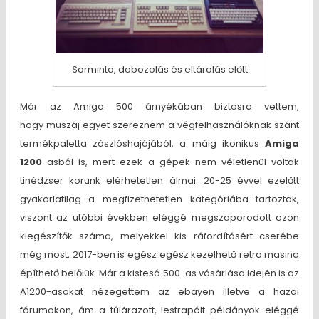
Sorminta, dobozolás és eltárolás előtt
Már az Amiga 500 árnyékában biztosra vettem,
hogy muszáj egyet szereznem a végfelhasználóknak szánt
termékpaletta zászlóshajójából, a máig ikonikus
Amiga
1200
-asból is, mert ezek a gépek nem véletlenül voltak
tinédzser korunk elérhetetlen álmai: 20-25 évvel ezelőtt
gyakorlatilag a megfizethetetlen kategóriába tartoztak,
viszont az utóbbi években eléggé megszaporodott azon
kiegészítők száma, melyekkel kis ráfordításért cserébe
még most, 2017-ben is egész egész kezelhető retro masina
építhető belőlük. Már a kistesó 500-as vásárlása idején is az
A1200-asokat nézegettem az ebayen illetve a hazai
fórumokon, ám a túlárazott, lestrapált példányok eléggé