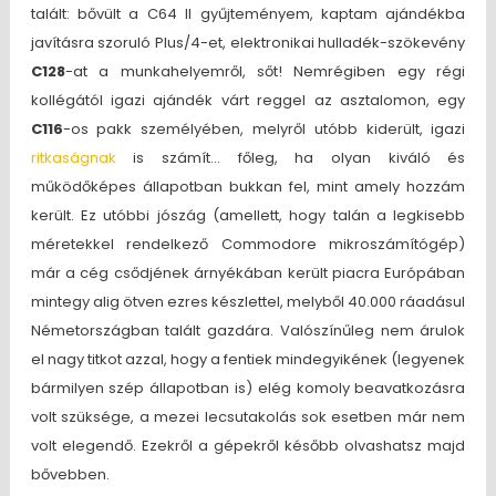
talált: bővült a C64 II gyűjteményem, kaptam ajándékba
javításra szoruló Plus/4-et, elektronikai hulladék-szökevény
C128
-at a munkahelyemről, sőt! Nemrégiben egy régi
kollégától igazi ajándék várt reggel az asztalomon, egy
C116
-os pakk személyében, melyről utóbb kiderült, igazi
ritkaságnak
is számít… főleg, ha olyan kiváló és
működőképes állapotban bukkan fel, mint amely hozzám
került. Ez utóbbi jószág (amellett, hogy talán a legkisebb
méretekkel rendelkező Commodore mikroszámítógép)
már a cég csődjének árnyékában került piacra Európában
mintegy alig ötven ezres készlettel, melyből 40.000 ráadásul
Németországban talált gazdára. Valószínűleg nem árulok
el nagy titkot azzal, hogy a fentiek mindegyikének (legyenek
bármilyen szép állapotban is) elég komoly beavatkozásra
volt szüksége, a mezei lecsutakolás sok esetben már nem
volt elegendő. Ezekről a gépekről később olvashatsz majd
bővebben.