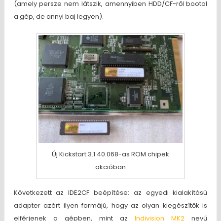
(amely persze nem látszik, amennyiben HDD/CF-ről bootol
a gép, de annyi baj legyen).
Új Kickstart 3.1 40.068-as ROM chipek
akcióban
Következett az IDE2CF beépítése: az egyedi kialakítású
adapter azért ilyen formájú, hogy az olyan kiegészítők is
elférjenek a gépben, mint az
Indivision MK2
nevű