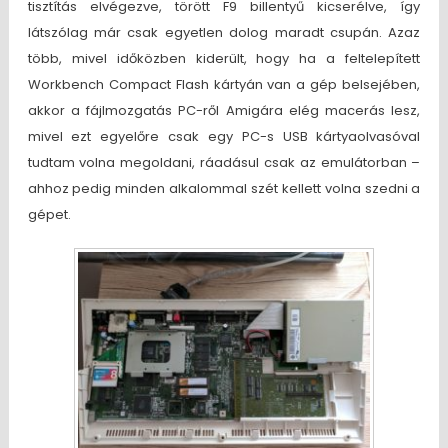
tisztítás elvégezve, törött F9 billentyű kicserélve, így
látszólag már csak egyetlen dolog maradt csupán. Azaz
több, mivel időközben kiderült, hogy ha a feltelepített
Workbench Compact Flash kártyán van a gép belsejében,
akkor a fájlmozgatás PC-ről Amigára elég macerás lesz,
mivel ezt egyelőre csak egy PC-s USB kártyaolvasóval
tudtam volna megoldani, ráadásul csak az emulátorban –
ahhoz pedig minden alkalommal szét kellett volna szedni a
gépet.