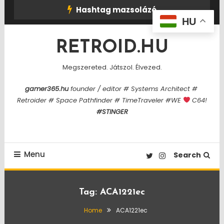
Skip
Hashtag mazsolázó
To
HU
Content
RETROID.HU
Megszereted. Játszol. Élvezed.
gamer365.hu
founder / editor # Systems Architect #
Retroider # Space Pathfinder # TimeTraveler #WE
C64!
#STINGER
Menu
Search
Tag:
ACA1221ec
Home
ACA1221ec