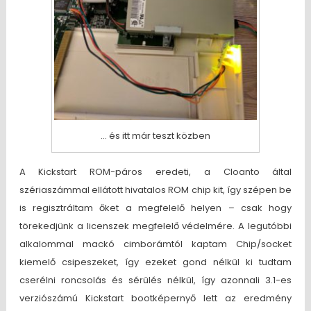
… és itt már teszt közben
A Kickstart ROM-páros eredeti, a Cloanto által
szériaszámmal ellátott hivatalos ROM chip kit, így szépen be
is regisztráltam őket a megfelelő helyen – csak hogy
törekedjünk a licenszek megfelelő védelmére. A legutóbbi
alkalommal mackó cimborámtól kaptam Chip/socket
kiemelő csipeszeket, így ezeket gond nélkül ki tudtam
cserélni roncsolás és sérülés nélkül, így azonnali 3.1-es
verziószámú Kickstart bootképernyő lett az eredmény