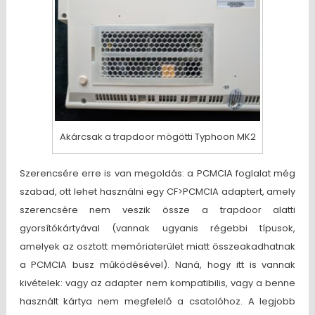
Akárcsak a trapdoor mögötti Typhoon MK2
Szerencsére erre is van megoldás: a PCMCIA foglalat még
szabad, ott lehet használni egy CF>PCMCIA adaptert, amely
szerencsére nem veszik össze a trapdoor alatti
gyorsítókártyával (vannak ugyanis régebbi típusok,
amelyek az osztott memóriaterület miatt összeakadhatnak
a PCMCIA busz működésével). Naná, hogy itt is vannak
kivételek: vagy az adapter nem kompatibilis, vagy a benne
használt kártya nem megfelelő a csatolóhoz. A legjobb