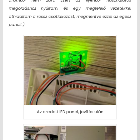
áramkör nem zárt. Ezért az ilyenkor használatos
megoldáshoz nyúltam, és egy megfelelő vezetékkel
áthidaltam a rossz csatlakozást, megmentve ezzel az egész
panelt.)
Az eredeti LED panel, javítás után