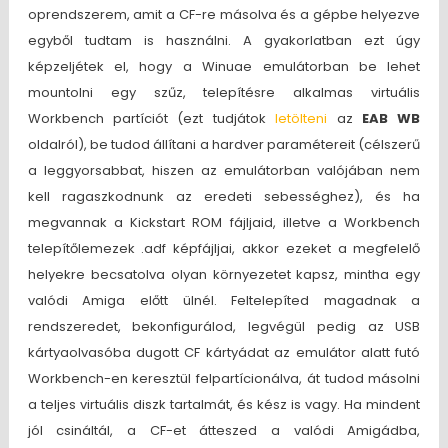
oprendszerem, amit a CF-re másolva és a gépbe helyezve
egyből tudtam is használni. A gyakorlatban ezt úgy
képzeljétek el, hogy a Winuae emulátorban be lehet
mountolni egy szűz, telepítésre alkalmas virtuális
Workbench partíciót (ezt tudjátok
letölteni
az
EAB WB
oldalról), be tudod állítani a hardver paramétereit (célszerű
a leggyorsabbat, hiszen az emulátorban valójában nem
kell ragaszkodnunk az eredeti sebességhez), és ha
megvannak a Kickstart ROM fájljaid, illetve a Workbench
telepítőlemezek .adf képfájljai, akkor ezeket a megfelelő
helyekre becsatolva olyan környezetet kapsz, mintha egy
valódi Amiga előtt ülnél. Feltelepíted magadnak a
rendszeredet, bekonfigurálod, legvégül pedig az USB
kártyaolvasóba dugott CF kártyádat az emulátor alatt futó
Workbench-en keresztül felpartícionálva, át tudod másolni
a teljes virtuális diszk tartalmát, és kész is vagy. Ha mindent
jól csináltál, a CF-et átteszed a valódi Amigádba,