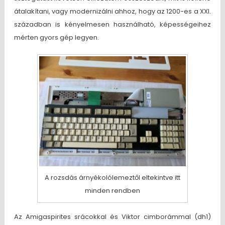
átalakítani, vagy modernizálni ahhoz, hogy az 1200-es a XXI.
században is kényelmesen használható, képességeihez
mérten gyors gép legyen.
A rozsdás árnyékolólemeztől eltekintve itt
minden rendben
Az Amigaspirites srácokkal és Viktor cimborámmal (dh1)