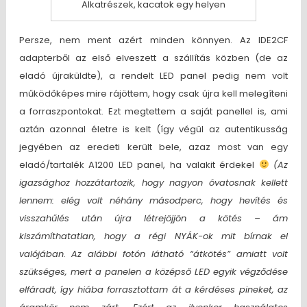
Alkatrészek, kacatok egy helyen
Persze, nem ment azért minden könnyen. Az IDE2CF
adapterből az első elveszett a szállítás közben (de az
eladó újraküldte), a rendelt LED panel pedig nem volt
működőképes mire rájöttem, hogy csak újra kell melegíteni
a forraszpontokat. Ezt megtettem a saját panellel is, ami
aztán azonnal életre is kelt (így végül az autentikusság
jegyében az eredeti került bele, azaz most van egy
eladó/tartalék A1200 LED panel, ha valakit érdekel
(Az
igazsághoz hozzátartozik, hogy nagyon óvatosnak kellett
lennem: elég volt néhány másodperc, hogy hevítés és
visszahűlés után újra létrejöjjön a kötés – ám
kiszámíthatatlan, hogy a régi NYÁK-ok mit bírnak el
valójában. Az alábbi fotón látható “átkötés” amiatt volt
szükséges, mert a panelen a középső LED egyik végződése
elfáradt, így hiába forrasztottam át a kérdéses pineket, az