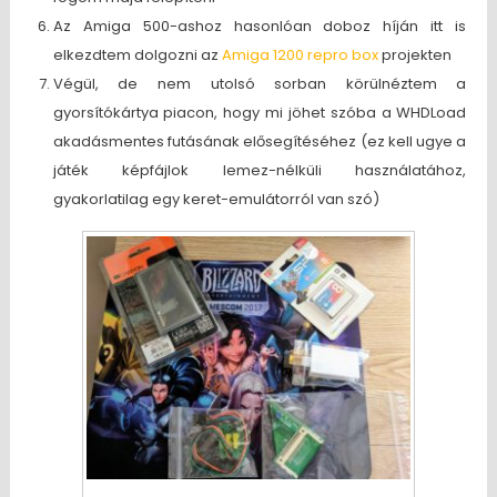
Az Amiga 500-ashoz hasonlóan doboz híján itt is
elkezdtem dolgozni az
Amiga 1200 repro box
projekten
Végül, de nem utolsó sorban körülnéztem a
gyorsítókártya piacon, hogy mi jöhet szóba a WHDLoad
akadásmentes futásának elősegítéséhez (ez kell ugye a
játék képfájlok lemez-nélküli használatához,
gyakorlatilag egy keret-emulátorról van szó)