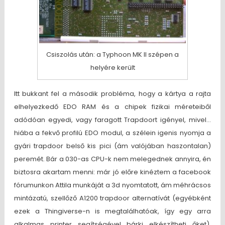
Csiszolás után: a Typhoon MK II szépen a
helyére került
Itt bukkant fel a második probléma, hogy a kártya a rajta
elhelyezkedő EDO RAM és a chipek fizikai méreteiből
adódóan egyedi, vagy faragott Trapdoort igényel, mivel…
hiába a fekvő profilú EDO modul, a szélein igenis nyomja a
gyári trapdoor belső kis pici (ám valójában haszontalan)
peremét. Bár a 030-as CPU-k nem melegednek annyira, én
biztosra akartam menni: már jó előre kinéztem a facebook
fórumunkon Attila munkáját a 3d nyomtatott, ám méhrácsos
mintázatú, szellőző A1200 trapdoor alternatívát (egyébként
ezek a Thingiverse-n is megtalálhatóak, így egy arra
alkalmas printer segítségével bárki elkészítheti őket).