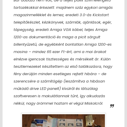
Bár doboza nem volt, de a teljes pakk szívmelengető
tartozékokkal érkezett:
majdnem száz egykori amigás
magazinmelléklet és lemez, eredeti 3.0-ás Kickstart
telepítőkészlet, kézikönyvek, számlák, ajánlások, egér,
tápegység, eredeti Amiga VGA kábel, teljes Amiga
1200-as dokumentáció és maga a picit sárgult
billentyűzetű, de egyébként bontatlan Amiga 1200-es
masina
– mindez 65 ezer Ft-ért, ami a mai árakat
elnézve igencsak tisztességes és mérsékelt ár. Külön
tesztlemezeket készítettem az első találkozásra, hogy
fény derüljön minden esetleges rejtett hibára – de
szerencsére a számítógép (leszámítva a hibásan
működő drive LED panelt) kívülről és látszólag
szoftveresen is makulátlannak tűnt, így alkudozás
nélkül, nagy örömmel hoztam el végül Miskolcról.