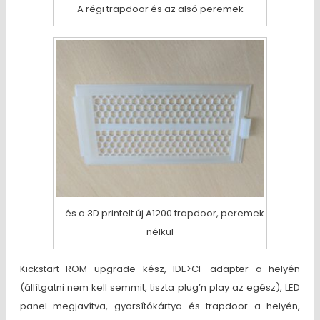
A régi trapdoor és az alsó peremek
… és a 3D printelt új A1200 trapdoor, peremek
nélkül
Kickstart ROM upgrade kész, IDE>CF adapter a helyén
(állítgatni nem kell semmit, tiszta plug’n play az egész), LED
panel megjavítva, gyorsítókártya és trapdoor a helyén,