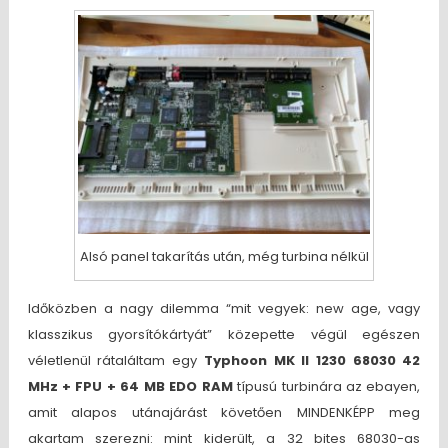
Alsó panel takarítás után, még turbina nélkül
Időközben a nagy dilemma “mit vegyek: new age, vagy
klasszikus gyorsítókártyát” közepette végül egészen
véletlenül rátaláltam egy
Typhoon MK II 1230 68030 42
MHz + FPU + 64 MB EDO RAM
típusú turbinára az ebayen,
amit alapos utánajárást követően MINDENKÉPP meg
akartam szerezni: mint kiderült, a 32 bites 68030-as