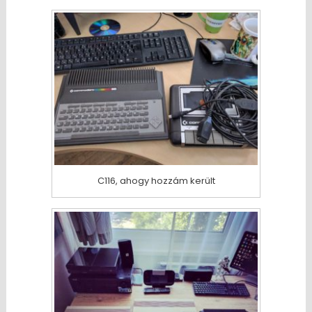
C116, ahogy hozzám került