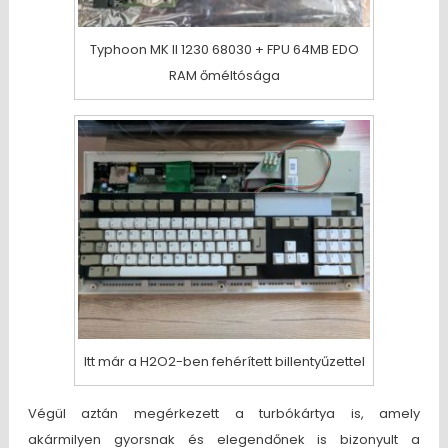
Typhoon MK II 1230 68030 + FPU 64MB EDO
RAM őméltósága
Itt már a H2O2-ben fehérített billentyűzettel
Végül aztán megérkezett a turbókártya is, amely
akármilyen gyorsnak és elegendőnek is bizonyult a