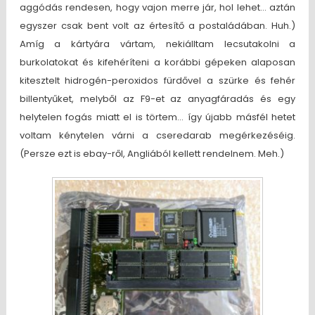
aggódás rendesen, hogy vajon merre jár, hol lehet… aztán
egyszer csak bent volt az értesítő a postaládában. Huh.)
Amíg a kártyára vártam, nekiálltam lecsutakolni a
burkolatokat és kifehéríteni a korábbi gépeken alaposan
kitesztelt hidrogén-peroxidos fürdővel a szürke és fehér
billentyűket, melyből az F9-et az anyagfáradás és egy
helytelen fogás miatt el is törtem… így újabb másfél hetet
voltam kénytelen várni a cseredarab megérkezéséig.
(Persze ezt is ebay-ről, Angliából kellett rendelnem. Meh.)