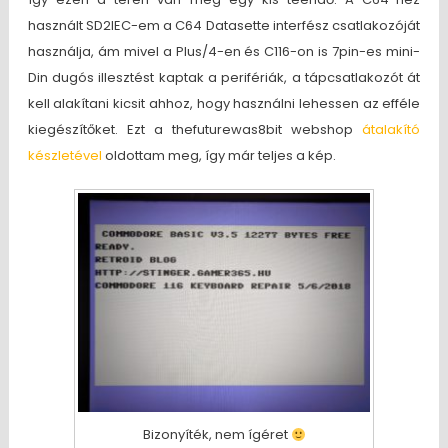
használt SD2IEC-em a C64 Datasette interfész csatlakozóját
használja, ám mivel a Plus/4-en és C116-on is 7pin-es mini-
Din dugós illesztést kaptak a perifériák, a tápcsatlakozót át
kell alakítani kicsit ahhoz, hogy használni lehessen az efféle
kiegészítőket. Ezt a thefuturewas8bit webshop
átalakító
készletével
oldottam meg, így már teljes a kép.
Bizonyíték, nem ígéret