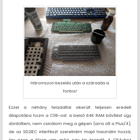
Háromszori kezelés után a száradás is
fontos!
Ezzel a néhány feladattal sikerült teljesen eredeti
állapotába hozni a C116-ost: a belső 64K RAM bővítést úgy
döntöttem, nem csinálom meg a gépen (arra ott a Plus/4),
de az SD2IEC interfészt szeretném majd használni hozzá,
így ezen a téren van még egy kis teendő. A C64-hez