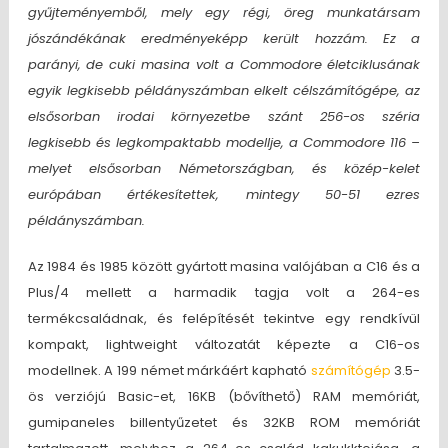
gyűjteményemből, mely egy régi, öreg munkatársam
jószándékának eredményeképp került hozzám. Ez a
parányi, de cuki masina volt a Commodore életciklusának
egyik legkisebb példányszámban elkelt célszámítógépe, az
elsősorban irodai környezetbe szánt 256-os széria
legkisebb és legkompaktabb modellje, a Commodore 116 –
melyet elsősorban Németországban, és közép-kelet
európában értékesítettek, mintegy 50-51 ezres
példányszámban.
Az 1984 és 1985 között gyártott masina valójában a C16 és a
Plus/4 mellett a harmadik tagja volt a 264-es
termékcsaládnak, és felépítését tekintve egy rendkívül
kompakt, lightweight változatát képezte a C16-os
modellnek. A 199 német márkáért kapható
számítógép
3.5-
ös verziójú Basic-et, 16KB (bővíthető) RAM memóriát,
gumipaneles billentyűzetet és 32KB ROM memóriát