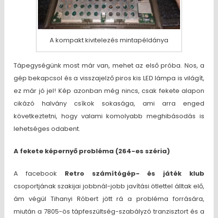
A kompakt kivitelezés mintapéldánya
Tápegységünk most már van, mehet az első próba. Nos, a
gép bekapcsol és a visszajelző piros kis LED lámpa is világít,
ez már jó jel! Kép azonban még nincs, csak fekete alapon
cikázó halvány csíkok sokasága, ami arra enged
következtetni, hogy valami komolyabb meghibásodás is
lehetséges odabent.
A fekete képernyő probléma (264-es széria)
A facebook
Retro számítógép- és játék klub
csoportjának szakijai jobbnál-jobb javítási ötlettel álltak elő,
ám végül Tihanyi Róbert jött rá a probléma forrására,
miután a 7805-ös tápfeszültség-szabályzó tranzisztort és a