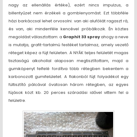
nagy az ellenállás értéke), ezért nincs impulzus, a
billentyűzet nem érzékeli a gomblenyomást. Ezt többféle
házi barkáccsal lehet orvosolni: van aki alufóliát ragaszt rá,
és van, aki mindenféle kencével próbálkozik. Én köztes
megoldást választottam: a
Graphit 33 spray
ahogy a neve
is mutatja, grafit-tartalmú festéket tartalmaz, amely vezető
réteget képez a fújt felületen. A NYÁK teljes felületét magas
tisztaságú alkohollal alaposan megtisztítottam, majd a
gumiköpenyt felfelé fordítva több rétegben bekentem a
karbonozott gumifelületet. A flakonból fújt folyadékot egy
fültisztító pálcával óvatosan három rétegben, az egyes
fújások közt kb. 20 perces száradási idővel vittem fel a
felületre.