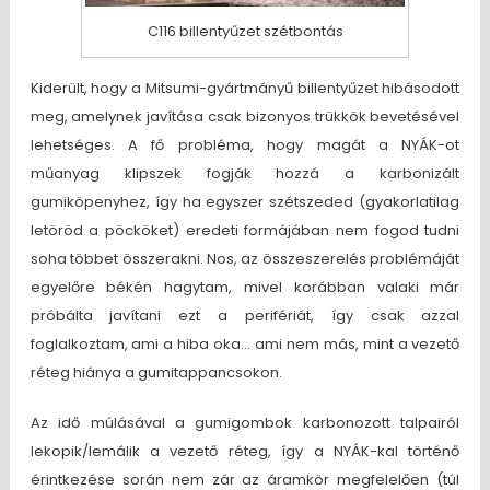
C116 billentyűzet szétbontás
Kiderült, hogy a Mitsumi-gyártmányű billentyűzet hibásodott
meg, amelynek javítása csak bizonyos trükkök bevetésével
lehetséges. A fő probléma, hogy magát a NYÁK-ot
műanyag klipszek fogják hozzá a karbonizált
gumiköpenyhez, így ha egyszer szétszeded (gyakorlatilag
letöröd a pöcköket) eredeti formájában nem fogod tudni
soha többet összerakni. Nos, az összeszerelés problémáját
egyelőre békén hagytam, mivel korábban valaki már
próbálta javítani ezt a perifériát, így csak azzal
foglalkoztam, ami a hiba oka… ami nem más, mint a vezető
réteg hiánya a gumitappancsokon.
Az idő múlásával a gumigombok karbonozott talpairól
lekopik/lemálik a vezető réteg, így a NYÁK-kal történő
érintkezése során nem zár az áramkör megfelelően (túl