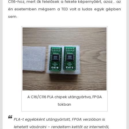
C116-hoz, mert ők felelősek a fekete képernyőért, azaz… az
én esetemben mégsem a TED volt a ludas egyik gépben
sem.
A C16/C116 PLA chipek utángyártva, FPGA
tokban
PLA-t egyébként utángyártott, FPGA verzióban is
lehetett vásárolni – rendeltem kettőt az internetről,