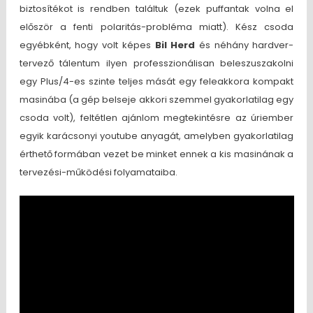
biztosítékot is rendben találtuk (ezek puffantak volna el
először a fenti polaritás-probléma miatt). Kész csoda
egyébként, hogy volt képes
Bil Herd
és néhány hardver-
tervező tálentum ilyen professzionálisan beleszuszakolni
egy Plus/4-es szinte teljes mását egy feleakkora kompakt
masinába (a gép belseje akkori szemmel gyakorlatilag egy
csoda volt), feltétlen ajánlom megtekintésre az úriember
egyik karácsonyi youtube anyagát, amelyben gyakorlatilag
érthető formában vezet be minket ennek a kis masinának a
tervezési-működési folyamataiba.