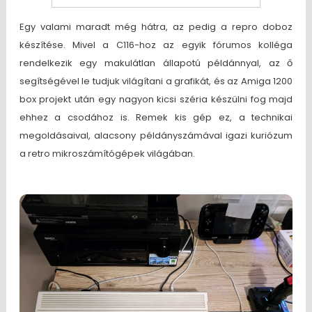
Egy valami maradt még hátra, az pedig a repro doboz
készítése. Mivel a C116-hoz az egyik fórumos kolléga
rendelkezik egy makulátlan állapotú példánnyal, az ő
segítségével le tudjuk világítani a grafikát, és az Amiga 1200
box projekt után egy nagyon kicsi széria készülni fog majd
ehhez a csodához is. Remek kis gép ez, a technikai
megoldásaival, alacsony példányszámával igazi kuriózum
a retro mikroszámítógépek világában.