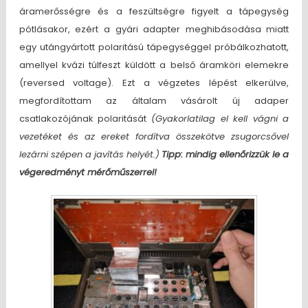
áramerősségre és a feszültségre figyelt a tápegység
pótlásakor, ezért a gyári adapter meghibásodása miatt
egy utángyártott polaritású tápegységgel próbálkozhatott,
amellyel kvázi túlfeszt küldött a belső áramköri elemekre
(reversed voltage). Ezt a végzetes lépést elkerülve,
megfordítottam az általam vásárolt új adaper
csatlakozójának polaritását
(Gyakorlatilag el kell vágni a
vezetéket és az ereket fordítva összekötve zsugorcsővel
lezárni szépen a javítás helyét.)
Tipp: mindig ellenőrizzük le a
végeredményt mérőműszerrel!