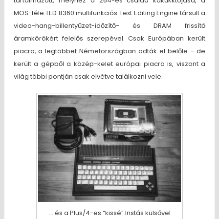
tartalmazott, melyhez a 264-es család kakukktojása, a
MOS-féle TED 8360 multifunkciós Text Editing Engine társult a
video-hang-billentyűzet-időzítő- és DRAM frissítő
áramkörökért felelős szerepével. Csak Európában került
piacra, a legtöbbet Németországban adták el belőle – de
került a gépből a közép-kelet európai piacra is, viszont a
világ többi pontján csak elvétve találkozni vele.
… és a Plus/4-es “kissé” Instás külsővel