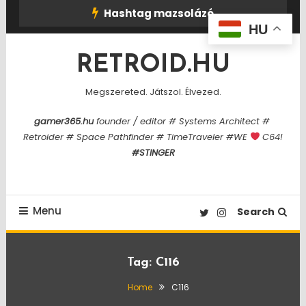
Skip
Hashtag mazsolázó
To
HU
Content
RETROID.HU
Megszereted. Játszol. Élvezed.
gamer365.hu
founder / editor # Systems Architect #
Retroider # Space Pathfinder # TimeTraveler #WE
C64!
#STINGER
Menu
Search
Tag:
C116
Home
C116