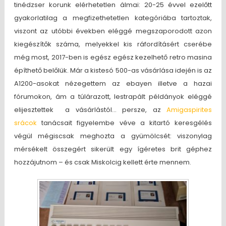
tinédzser korunk elérhetetlen álmai: 20-25 évvel ezelőtt
gyakorlatilag a megfizethetetlen kategóriába tartoztak,
viszont az utóbbi években eléggé megszaporodott azon
kiegészítők száma, melyekkel kis ráfordításért cserébe
még most, 2017-ben is egész egész kezelhető retro masina
építhető belőlük. Már a kistesó 500-as vásárlása idején is az
A1200-asokat nézegettem az ebayen illetve a hazai
fórumokon, ám a túlárazott, lestrapált példányok eléggé
elijesztettek a vásárlástól… persze, az
Amigaspirites
srácok
tanácsait figyelembe véve a kitartó keresgélés
végül mégiscsak meghozta a gyümölcsét: viszonylag
mérsékelt összegért sikerült egy ígéretes brit géphez
hozzájutnom – és csak Miskolcig kellett érte mennem.