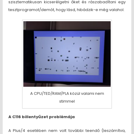
szisztematikusan kicserélgetni őket és rászabadítani egy
tesztprogramot/demót, hogy lásd, hibádzik-e még valahol.
A CPU/TED/RAM/PLA közül valami nem
stimmel
A C116 billentyűzet problémája
A Plus/4 esetében nem volt további teendő (leszámítva,