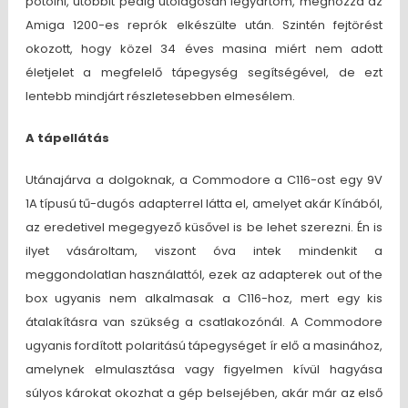
pótolni, utóbbit pedig utólagosan legyártom, méghozzá az
Amiga 1200-es reprók elkészülte után. Szintén fejtörést
okozott, hogy közel 34 éves masina miért nem adott
életjelet a megfelelő tápegység segítségével, de ezt
lentebb mindjárt részletesebben elmesélem.
A tápellátás
Utánajárva a dolgoknak, a Commodore a C116-ost egy 9V
1A típusú tű-dugós adapterrel látta el, amelyet akár Kínából,
az eredetivel megegyező küsővel is be lehet szerezni. Én is
ilyet vásároltam, viszont óva intek mindenkit a
meggondolatlan használattól, ezek az adapterek out of the
box ugyanis nem alkalmasak a C116-hoz, mert egy kis
átalakításra van szükség a csatlakozónál. A Commodore
ugyanis fordított polaritású tápegységet ír elő a masinához,
amelynek elmulasztása vagy figyelmen kívül hagyása
súlyos károkat okozhat a gép belsejében, akár már az első