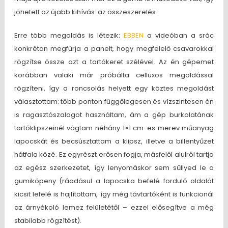
jöhetett az újabb kihívás: az összeszerelés.
Erre több megoldás is létezik:
EBBEN
a videóban a srác
konkrétan megfúrja a panelt, hogy megfelelő csavarokkal
rögzítse össze azt a tartókeret szélével. Az én gépemet
korábban valaki már próbálta celluxos megoldással
rögzíteni, így a roncsolás helyett egy köztes megoldást
választottam: több ponton függőlegesen és vízszintesen én
is ragasztószalagot használtam, ám a gép burkolatának
tartóklipszeinél vágtam néhány 1×1 cm-es merev műanyag
lapocskát és becsúsztattam a klipsz, illetve a billentyűzet
hátfala közé. Ez egyrészt erősen fogja, másfelől alulról tartja
az egész szerkezetet, így lenyomáskor sem sűllyed le a
gumiköpeny (ráadásul a lapocska befelé forduló oldalát
kicsit lefelé is hajlítottam, így még távtartóként is funkcionál
az árnyékoló lemez felületétől – ezzel elősegítve a még
stabilabb rögzítést).