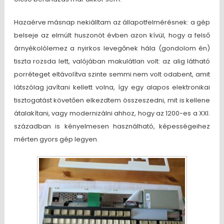
Hazaérve másnap nekiálltam az állapotfelmérésnek: a gép
belseje az elmúlt huszonöt évben azon kívül, hogy a felső
árnyékolólemez a nyirkos levegőnek hála (gondolom én)
tiszta rozsda lett, valójában makulátlan volt: az alig látható
porréteget eltávolítva szinte semmi nem volt odabent, amit
látszólag javítani kellett volna, így egy alapos elektronikai
tisztogatást követően elkezdtem összeszedni, mit is kellene
átalakítani, vagy modernizálni ahhoz, hogy az 1200-es a XXI.
században is kényelmesen használható, képességeihez
mérten gyors gép legyen.