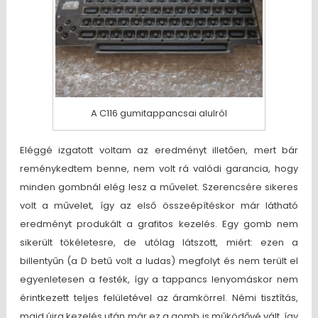
A C116 gumitappancsai alulról
Eléggé izgatott voltam az eredményt illetően, mert bár
reménykedtem benne, nem volt rá valódi garancia, hogy
minden gombnál elég lesz a művelet. Szerencsére sikeres
volt a művelet, így az első összeépítéskor már látható
eredményt produkált a grafitos kezelés. Egy gomb nem
sikerült tökéletesre, de utólag látszott, miért: ezen a
billentyűn (a D betű volt a ludas) megfolyt és nem terült el
egyenletesen a festék, így a tappancs lenyomáskor nem
érintkezett teljes felületével az áramkörrel. Némi tisztítás,
majd újra kezelés után már ez a gomb is működővé vált, így