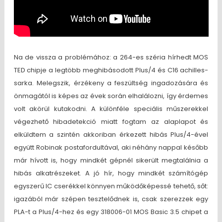
Na de vissza a problémához: a 264-es széria hírhedt MOS
TED chipje a legtöbb meghibásodott Plus/4 és C16 achilles-
sarka. Melegszik, érzékeny a feszültség ingadozására és
önmagától is képes az évek során elhalálozni, így érdemes
volt akörül kutakodni. A különféle speciális műszerekkel
végezhető hibadetekció miatt fogtam az alaplapot és
elküldtem a szintén akkoriban érkezett hibás Plus/4-ével
együtt Robinak postafordultával, aki néhány nappal később
már hívott is, hogy mindkét gépnél sikerült megtalálnia a
hibás alkatrészeket. A jó hír, hogy mindkét számítógép
egyszerű IC cserékkel könnyen működőképessé tehető, sőt:
igazából már szépen tesztelődnek is, csak szerezzek egy
PLA-t a Plus/4-hez és egy 318006-01 MOS Basic 3.5 chipet a