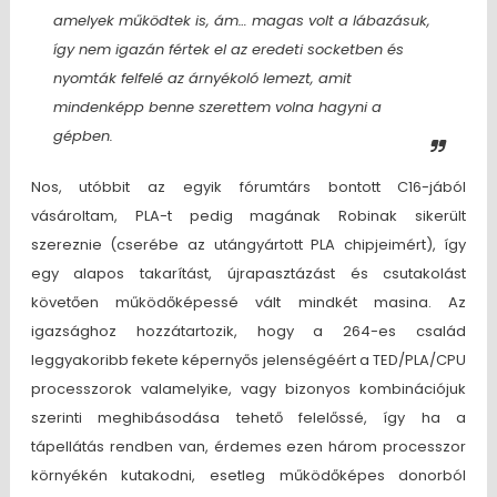
amelyek működtek is, ám… magas volt a lábazásuk,
így nem igazán fértek el az eredeti socketben és
nyomták felfelé az árnyékoló lemezt, amit
mindenképp benne szerettem volna hagyni a
gépben.
Nos, utóbbit az egyik fórumtárs bontott C16-jából
vásároltam, PLA-t pedig magának Robinak sikerült
szereznie (cserébe az utángyártott PLA chipjeimért), így
egy alapos takarítást, újrapasztázást és csutakolást
követően működőképessé vált mindkét masina. Az
igazsághoz hozzátartozik, hogy a 264-es család
leggyakoribb fekete képernyős jelenségéért a TED/PLA/CPU
processzorok valamelyike, vagy bizonyos kombinációjuk
szerinti meghibásodása tehető felelőssé, így ha a
tápellátás rendben van, érdemes ezen három processzor
környékén kutakodni, esetleg működőképes donorból