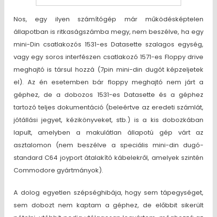
Nos, egy ilyen számítógép már működésképtelen
állapotban is ritkaságszámba megy, nem beszélve, ha egy
mini-Din csatlakozós 1531-es Datasette szalagos egység,
vagy egy soros interfészen csatlakozó 1571-es Floppy drive
meghajtó is társul hozzá (7pin mini-din dugót képzeljetek
el). Az én esetemben bár floppy meghajtó nem járt a
géphez, de a dobozos 1531-es Datasette és a géphez
tartozó teljes dokumentáció (beleértve az eredeti számlát,
jótállási jegyet, kézikönyveket, stb.) is a kis dobozkában
lapult, amelyben a makulátlan állapotú gép várt az
asztalomon (nem beszélve a speciális mini-din dugó-
standard C64 joyport átalakító kábelekről, amelyek szintén
Commodore gyártmányok).
A dolog egyetlen szépséghibája, hogy sem tápegységet,
sem dobozt nem kaptam a géphez, de előbbit sikerült