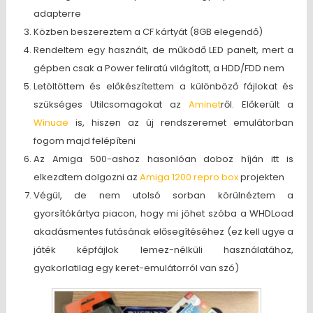
adapterre
Közben beszereztem a CF kártyát (8GB elegendő)
Rendeltem egy használt, de működő LED panelt, mert a
gépben csak a Power feliratú világított, a HDD/FDD nem
Letöltöttem és előkészítettem a különböző fájlokat és
szükséges Utilcsomagokat az
Aminet
ről. Előkerült a
Winuae
is, hiszen az új rendszeremet emulátorban
fogom majd felépíteni
Az Amiga 500-ashoz hasonlóan doboz híján itt is
elkezdtem dolgozni az
Amiga 1200 repro box
projekten
Végül, de nem utolsó sorban körülnéztem a
gyorsítókártya piacon, hogy mi jöhet szóba a WHDLoad
akadásmentes futásának elősegítéséhez (ez kell ugye a
játék képfájlok lemez-nélküli használatához,
gyakorlatilag egy keret-emulátorról van szó)