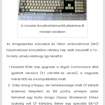
A rozsdás árnyékolólemeztől eltekintve itt
minden rendben
Az Amigaspirites srácokkal és Viktor cimborámmal (dh1)
folyamatosan konzultálva néhány nap alatt összeállt a To-
Do lista, amely valahogy így nézett ki:
Kickstart ROM chip upgrade a végső Commodore által
gyártott verzióra (3.1 v40.068-as verzió), a nagyobb
méret HDD és a kompatibilitás miatt
Szép dolog a floppy, de nehézkessége miatt CF kártyát
érdemes telepíteni az IDE portra, amelyre aztán
felmehet egy tiszta Amiga Classic Workbench. Ehhez
szükség volt CF kártyára, illetve egy speciális IDE>CF