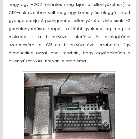
hogy egy H2O2 fehérítés még kijárt a billentyűzetnek), a
C116-nak azonban volt még egy komoly és eléggé ismert
gyenge pontja. A gumigombos billentyűzete szinte csak 1-2
gomblenyomásra reagált, a többi gyakorlatilag meg se
mukkant – a billentyűzet interfész és szalagkábel
szerencsére a C16-os billentyűzetével szabatos, így
átmenetileg azzal lehet tesztelni, hogy egyértelműen a
billentyűzet NYÁK-nál van-e probléma.