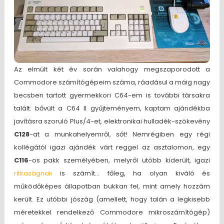
Az elmúlt két év során valahogy megszaporodott a
Commodore számítógépeim száma, ráadásul a máig nagy
becsben tartott gyermekkori C64-em is további társakra
talált: bővült a C64 II gyűjteményem, kaptam ajándékba
javításra szoruló Plus/4-et, elektronikai hulladék-szökevény
C128
-at a munkahelyemről, sőt! Nemrégiben egy régi
kollégától igazi ajándék várt reggel az asztalomon, egy
C116
-os pakk személyében, melyről utóbb kiderült, igazi
ritkaságnak
is számít… főleg, ha olyan kiváló és
működőképes állapotban bukkan fel, mint amely hozzám
került. Ez utóbbi jószág (amellett, hogy talán a legkisebb
méretekkel rendelkező Commodore mikroszámítógép)