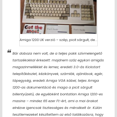
Amiga 1200 UK verzió – szép, picit sárgult, de…
Bár doboza nem volt, de a teljes pakk szívmelengető
tartozékokkal érkezett:
majdnem száz egykori amigás
magazinmelléklet és lemez, eredeti 3.0-ás Kickstart
telepítőkészlet, kézikönyvek, számlák, ajánlások, egér,
tápegység, eredeti Amiga VGA kábel, teljes Amiga
1200-as dokumentáció és maga a picit sárgult
billentyűzetű, de egyébként bontatlan Amiga 1200-es
masina
– mindez 65 ezer Ft-ért, ami a mai árakat
elnézve igencsak tisztességes és mérsékelt ár. Külön
tesztlemezeket készítettem az első találkozásra, hogy