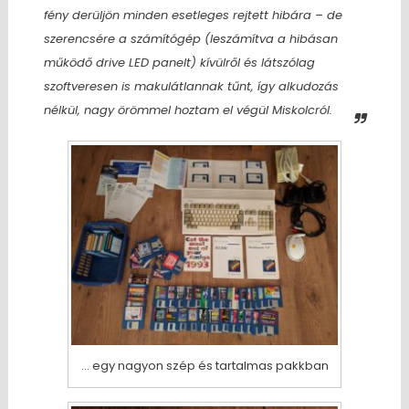
fény derüljön minden esetleges rejtett hibára – de
szerencsére a számítógép (leszámítva a hibásan
működő drive LED panelt) kívülről és látszólag
szoftveresen is makulátlannak tűnt, így alkudozás
nélkül, nagy örömmel hoztam el végül Miskolcról.
… egy nagyon szép és tartalmas pakkban