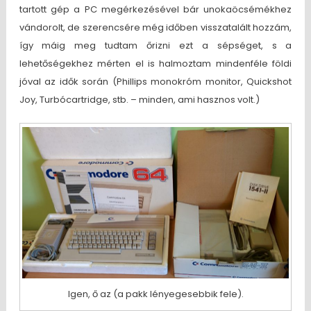
tartott gép a PC megérkezésével bár unokaöcsémékhez
vándorolt, de szerencsére még időben visszatalált hozzám,
így máig meg tudtam őrizni ezt a sépséget, s a
lehetőségekhez mérten el is halmoztam mindenféle földi
jóval az idők során (Phillips monokróm monitor, Quickshot
Joy, Turbócartridge, stb. – minden, ami hasznos volt.)
Igen, ő az (a pakk lényegesebbik fele).