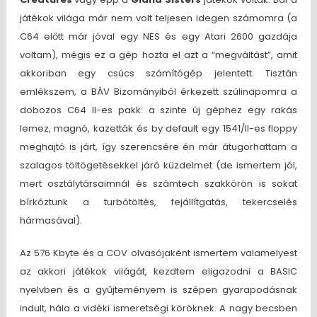
játékok világa már nem volt teljesen idegen számomra (a
C64 előtt már jóval egy NES és egy Atari 2600 gazdája
voltam), mégis ez a gép hozta el azt a “megváltást”, amit
akkoriban egy csúcs számítógép jelentett. Tisztán
emlékszem, a BÁV Bizományiból érkezett szülinapomra a
dobozos C64 II-es pakk: a szinte új géphez egy rakás
lemez, magnó, kazetták és by default egy 1541/II-es floppy
meghajtó is járt, így szerencsére én már átugorhattam a
szalagos töltögetésekkel járó küzdelmet (de ismertem jól,
mert osztálytársaimnál és számtech szakkörön is sokat
bírkóztunk a turbótöltés, fejállítgatás, tekercselés
hármasával).
Az 576 Kbyte és a COV olvasójaként ismertem valamelyest
az akkori játékok világát, kezdtem eligazodni a BASIC
nyelvben és a gyűjteményem is szépen gyarapodásnak
indult, hála a vidéki ismeretségi köröknek. A nagy becsben