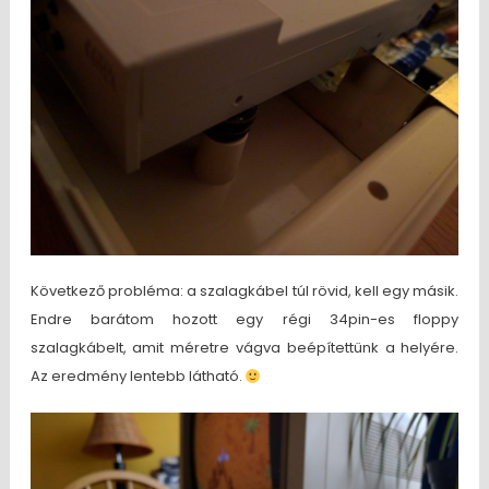
Következő probléma: a szalagkábel túl rövid, kell egy másik.
Endre barátom hozott egy régi 34pin-es floppy
szalagkábelt, amit méretre vágva beépítettünk a helyére.
Az eredmény lentebb látható.