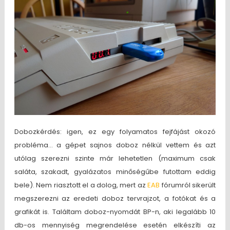
Dobozkérdés: igen, ez egy folyamatos fejfájást okozó
probléma… a gépet sajnos doboz nélkül vettem és azt
utólag szerezni szinte már lehetetlen (maximum csak
saláta, szakadt, gyalázatos minőségűbe futottam eddig
bele). Nem riasztott el a dolog, mert az
EAB
fórumról sikerült
megszerezni az eredeti doboz tervrajzot, a fotókat és a
grafikát is. Találtam doboz-nyomdát BP-n, aki legalább 10
db-os mennyiség megrendelése esetén elkészíti az