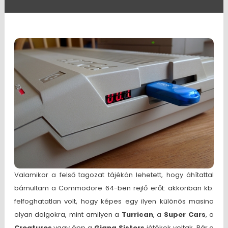
Valamikor a felső tagozat tájékán lehetett, hogy áhítattal
bámultam a Commodore 64-ben rejlő erőt: akkoriban kb.
felfoghatatlan volt, hogy képes egy ilyen különös masina
olyan dolgokra, mint amilyen a
Turrican
, a
Super Cars
, a
Creatures
vagy épp a
Giana Sisters
játékok voltak. Bár a