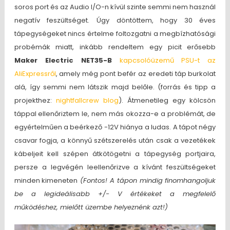
soros port és az Audio I/O-n kívül szinte semmi nem használ
negatív feszültséget. Úgy döntöttem, hogy 30 éves
tápegységeket nincs értelme foltozgatni a megbízhatósági
probémák miatt, inkább rendeltem egy picit erősebb
Maker Electric NET35-B
kapcsolóüzemű PSU-t az
AliExpressről
, amely még pont befér az eredeti táp burkolat
alá, így semmi nem látszik majd belőle. (forrás és tipp a
projekthez:
nightfallcrew blog
). Átmenetileg egy kölcsön
táppal ellenőriztem le, nem más okozza-e a problémát, de
egyértelműen a beérkező -12V hiánya a ludas. A tápot négy
csavar fogja, a könnyű szétszerelés után csak a vezetékek
kábeljeit kell szépen átkötögetni a tápegység portjaira,
persze a legvégén leellenőrizve a kívánt feszültségeket
minden kimeneten
(Fontos! A tápon mindig finomhangoljuk
be a legideálisabb +/- V értékeket a megfelelő
működéshez, mielőtt üzembe helyeznénk azt!)