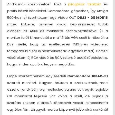
Andrásnak köszönhetően (akit a
jófogáson találtam
és
profin készít kábeleket Commodore gépekhez, így Amiga
500-hoz is) szert tettem egy Video OUT
DB23 > DB9/DB15
mixed kábelre, amellyel kiváló képminőséget tudok
előhozni az A500-as monitorra csatlakoztatásával (+ a
monitor felőli kimenetnél a mai 15 tűs VGA csati is rákerült a
DB9 mellé, hogy az esetlegesen 15Khz-es videójelet
támogató kijelzők is használhatóak legyenek majd). Persze
vásároltam új RCA videó és RCA sztereó audiókábeleket is,
hogy minden opcióra legyen megoldás.
Empe szerzett nekem egy eredeti
Commodore 1084P-S1
sztereó monitort. Nagyon örültem a szerkezetnek, mert
ezzel a rendkívül ritka, mellesleg valaha volt egyik legjobb
C= monitorral teljessé vált volna a szett, de sajnos a
szállítás közben a kijelző képcsövét valaki lekoccolhatta
egy éles fém tárggyal, mert a képernyő jobb alsó sarkánál