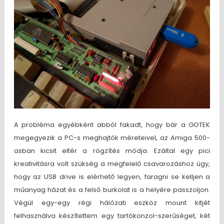
A probléma egyébként abból fakadt, hogy bár a GOTEK
megegyezik a PC-s meghajtók méreteivel, az Amiga 500-
asban kicsit eltér a rögzítés módja. Ezáltal egy pici
kreativitásra volt szükség a megfelelő csavarozáshoz úgy,
hogy az USB drive is elérhető legyen, faragni se kelljen a
műanyag házat és a felső burkolat is a helyére passzoljon.
Végül egy-egy régi hálózati eszköz mount kitjét
felhasználva készítettem egy tartókonzol-szerűséget, két