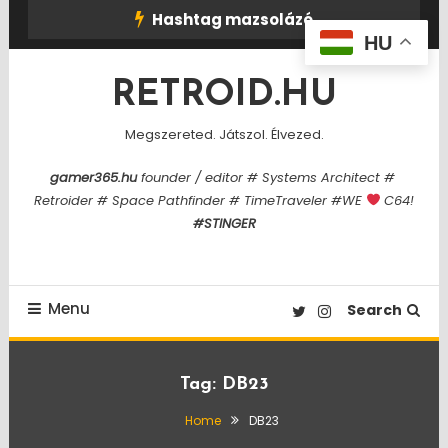
Skip
Hashtag mazsolázó
To
HU
Content
RETROID.HU
Megszereted. Játszol. Élvezed.
gamer365.hu
founder / editor # Systems Architect #
Retroider # Space Pathfinder # TimeTraveler #WE
C64!
#STINGER
Menu
Search
Tag:
DB23
Home
DB23