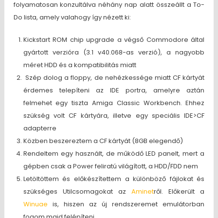
folyamatosan konzultálva néhány nap alatt összeállt a To-
Do lista, amely valahogy így nézett ki:
Kickstart ROM chip upgrade a végső Commodore által
gyártott verzióra (3.1 v40.068-as verzió), a nagyobb
méret HDD és a kompatibilitás miatt
Szép dolog a floppy, de nehézkessége miatt CF kártyát
érdemes telepíteni az IDE portra, amelyre aztán
felmehet egy tiszta Amiga Classic Workbench. Ehhez
szükség volt CF kártyára, illetve egy speciális IDE>CF
adapterre
Közben beszereztem a CF kártyát (8GB elegendő)
Rendeltem egy használt, de működő LED panelt, mert a
gépben csak a Power feliratú világított, a HDD/FDD nem
Letöltöttem és előkészítettem a különböző fájlokat és
szükséges Utilcsomagokat az
Aminet
ről. Előkerült a
Winuae
is, hiszen az új rendszeremet emulátorban
fogom majd felépíteni