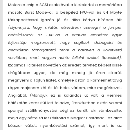
Motorola chip a SCSI csatolóval, a Kickstartot a memóriába
másoló Burst Mode-al, a beépített FPU-val és 64 Mbyte
tárkapacitással igazán jó és ritka kártya hírében állt
(olyannyira, hogy miután elkezdtem csevegni a jumper
beállításokról az EAB-on, a Winuae emulátor egyik
fejlesztője megkeresett, hogy segítsek debugolni és
dedikáltan támogatottá tenni a hardvert a következő
verzióban, mert nagyon nehéz fellelni ezeket típusokat)
.
Izgalmas licitelést követően az eredeti tervhez képest kissé
drágábban ugyan, de még mindig jó áron sikerült
megnyerni a Tájfun licitet, amelyre aztán a körmeimet tövig
rágva majdnem két és fél hetet vártam, mire megérkezett
Angliából. (Mondjuk ez is kalandos út volt, a Hermes
hálózatán keresztül lett feladva, Frankfurtban aztán valami
spanyol szállítmányozási céghez került, aki vámkezelte,
majd egy hétre rá leszállította a Magyar Postának… ez alatt
kétszer váltott nyomkövetési számot, így ment is az