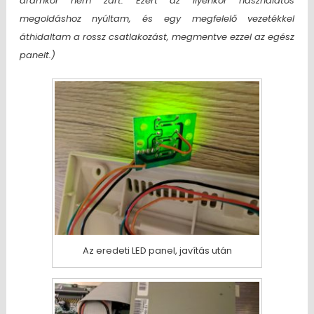
áramkör nem zárt. Ezért az ilyenkor használatos
megoldáshoz nyúltam, és egy megfelelő vezetékkel
áthidaltam a rossz csatlakozást, megmentve ezzel az egész
panelt.)
Az eredeti LED panel, javítás után