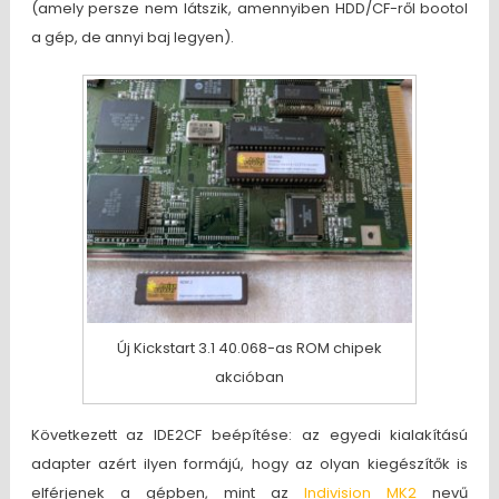
(amely persze nem látszik, amennyiben HDD/CF-ről bootol
a gép, de annyi baj legyen).
Új Kickstart 3.1 40.068-as ROM chipek
akcióban
Következett az IDE2CF beépítése: az egyedi kialakítású
adapter azért ilyen formájú, hogy az olyan kiegészítők is
elférjenek a gépben, mint az
Indivision MK2
nevű