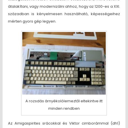
átalakítani, vagy modernizálni ahhoz, hogy az 1200-es a XXI.
században is kényelmesen használható, képességeihez
mérten gyors gép legyen.
A rozsdás árnyékolólemeztől eltekintve itt
minden rendben
Az Amigaspirites srácokkal és Viktor cimborámmal (dh1)