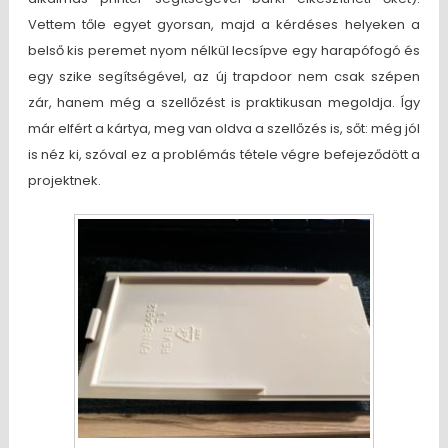
Vettem tőle egyet gyorsan, majd a kérdéses helyeken a
belső kis peremet nyom nélkül lecsípve egy harapófogó és
egy szike segítségével, az új trapdoor nem csak szépen
zár, hanem még a szellőzést is praktikusan megoldja. Így
már elfért a kártya, meg van oldva a szellőzés is, sőt: még jól
is néz ki, szóval ez a problémás tétele végre befejeződött a
projektnek.