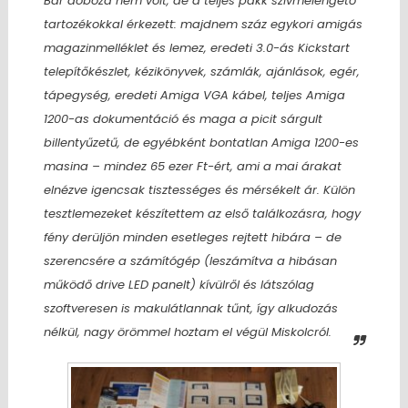
Bár doboza nem volt, de a teljes pakk szívmelengető
tartozékokkal érkezett:
majdnem száz egykori amigás
magazinmelléklet és lemez, eredeti 3.0-ás Kickstart
telepítőkészlet, kézikönyvek, számlák, ajánlások, egér,
tápegység, eredeti Amiga VGA kábel, teljes Amiga
1200-as dokumentáció és maga a picit sárgult
billentyűzetű, de egyébként bontatlan Amiga 1200-es
masina
– mindez 65 ezer Ft-ért, ami a mai árakat
elnézve igencsak tisztességes és mérsékelt ár. Külön
tesztlemezeket készítettem az első találkozásra, hogy
fény derüljön minden esetleges rejtett hibára – de
szerencsére a számítógép (leszámítva a hibásan
működő drive LED panelt) kívülről és látszólag
szoftveresen is makulátlannak tűnt, így alkudozás
nélkül, nagy örömmel hoztam el végül Miskolcról.