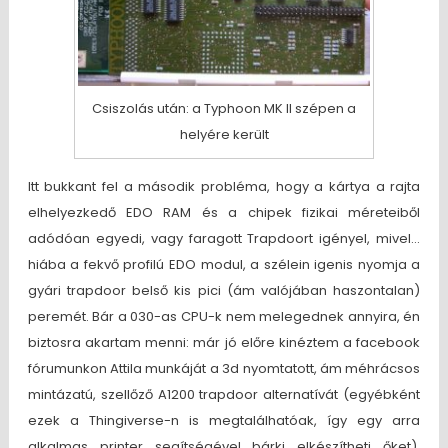
Csiszolás után: a Typhoon MK II szépen a
helyére került
Itt bukkant fel a második probléma, hogy a kártya a rajta
elhelyezkedő EDO RAM és a chipek fizikai méreteiből
adódóan egyedi, vagy faragott Trapdoort igényel, mivel…
hiába a fekvő profilú EDO modul, a szélein igenis nyomja a
gyári trapdoor belső kis pici (ám valójában haszontalan)
peremét. Bár a 030-as CPU-k nem melegednek annyira, én
biztosra akartam menni: már jó előre kinéztem a facebook
fórumunkon Attila munkáját a 3d nyomtatott, ám méhrácsos
mintázatú, szellőző A1200 trapdoor alternatívát (egyébként
ezek a Thingiverse-n is megtalálhatóak, így egy arra
alkalmas printer segítségével bárki elkészítheti őket).