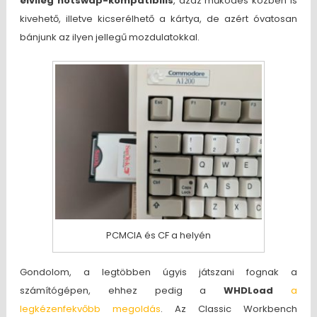
elvileg hotswap-kompatibilis
, azaz működés közben is
kivehető, illetve kicserélhető a kártya, de azért óvatosan
bánjunk az ilyen jellegű mozdulatokkal.
PCMCIA és CF a helyén
Gondolom, a legtöbben úgyis játszani fognak a
számítógépen, ehhez pedig a
WHDLoad
a
legkézenfekvőbb megoldás
. Az Classic Workbench