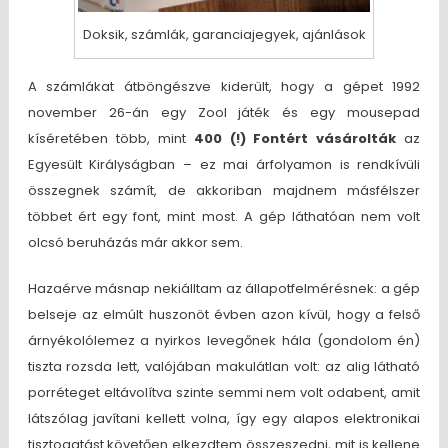
Doksik, számlák, garanciajegyek, ajánlások
A számlákat átböngészve kiderült, hogy a gépet 1992
november 26-án egy Zool játék és egy mousepad
kíséretében több, mint
400 (!) Fontért vásárolták
az
Egyesült Királyságban – ez mai árfolyamon is rendkívüli
összegnek számít, de akkoriban majdnem másfélszer
többet ért egy font, mint most. A gép láthatóan nem volt
olcsó beruházás már akkor sem.
Hazaérve másnap nekiálltam az állapotfelmérésnek: a gép
belseje az elmúlt huszonöt évben azon kívül, hogy a felső
árnyékolólemez a nyirkos levegőnek hála (gondolom én)
tiszta rozsda lett, valójában makulátlan volt: az alig látható
porréteget eltávolítva szinte semmi nem volt odabent, amit
látszólag javítani kellett volna, így egy alapos elektronikai
tisztogatást követően elkezdtem összeszedni, mit is kellene