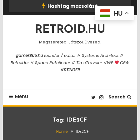
Skip
Hashtag mazsolázó
To
HU
Content
RETROID.HU
Megszereted. Játszol. Élvezed.
gamer365.hu
founder / editor # Systems Architect #
Retroider # Space Pathfinder # TimeTraveler #WE
C64!
#STINGER
Menu
Search
Tag:
IDE2CF
Home
IDE2CF