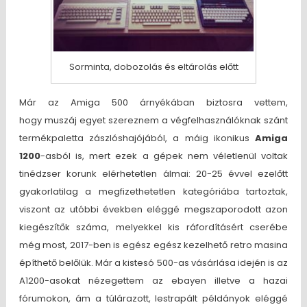
Sorminta, dobozolás és eltárolás előtt
Már az Amiga 500 árnyékában biztosra vettem,
hogy muszáj egyet szereznem a végfelhasználóknak szánt
termékpaletta zászlóshajójából, a máig ikonikus
Amiga
1200
-asból is, mert ezek a gépek nem véletlenül voltak
tinédzser korunk elérhetetlen álmai: 20-25 évvel ezelőtt
gyakorlatilag a megfizethetetlen kategóriába tartoztak,
viszont az utóbbi években eléggé megszaporodott azon
kiegészítők száma, melyekkel kis ráfordításért cserébe
még most, 2017-ben is egész egész kezelhető retro masina
építhető belőlük. Már a kistesó 500-as vásárlása idején is az
A1200-asokat nézegettem az ebayen illetve a hazai
fórumokon, ám a túlárazott, lestrapált példányok eléggé