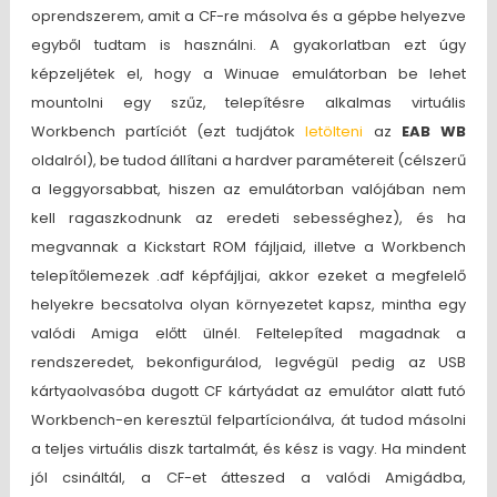
oprendszerem, amit a CF-re másolva és a gépbe helyezve
egyből tudtam is használni. A gyakorlatban ezt úgy
képzeljétek el, hogy a Winuae emulátorban be lehet
mountolni egy szűz, telepítésre alkalmas virtuális
Workbench partíciót (ezt tudjátok
letölteni
az
EAB WB
oldalról), be tudod állítani a hardver paramétereit (célszerű
a leggyorsabbat, hiszen az emulátorban valójában nem
kell ragaszkodnunk az eredeti sebességhez), és ha
megvannak a Kickstart ROM fájljaid, illetve a Workbench
telepítőlemezek .adf képfájljai, akkor ezeket a megfelelő
helyekre becsatolva olyan környezetet kapsz, mintha egy
valódi Amiga előtt ülnél. Feltelepíted magadnak a
rendszeredet, bekonfigurálod, legvégül pedig az USB
kártyaolvasóba dugott CF kártyádat az emulátor alatt futó
Workbench-en keresztül felpartícionálva, át tudod másolni
a teljes virtuális diszk tartalmát, és kész is vagy. Ha mindent
jól csináltál, a CF-et átteszed a valódi Amigádba,