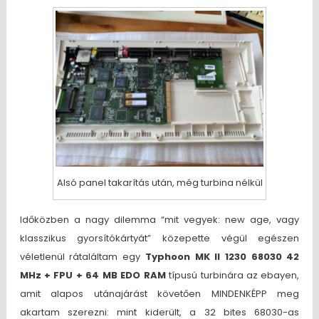
Alsó panel takarítás után, még turbina nélkül
Időközben a nagy dilemma “mit vegyek: new age, vagy
klasszikus gyorsítókártyát” közepette végül egészen
véletlenül rátaláltam egy
Typhoon MK II 1230 68030 42
MHz + FPU + 64 MB EDO RAM
típusú turbinára az ebayen,
amit alapos utánajárást követően MINDENKÉPP meg
akartam szerezni: mint kiderült, a 32 bites 68030-as