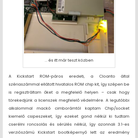
… és itt már teszt közben
A Kickstart ROM-páros eredeti, a Cloanto által
szériaszámmal ellátott hivatalos ROM chip kit, így szépen be
is regisztráltam őket a megfelelő helyen – csak hogy
törekedjünk a licenszek megfelelő védelmére. A legutóbbi
alkalommal mackó cimborámtól kaptam Chip/socket
kiemelő csipeszeket, így ezeket gond nélkül ki tudtam
cserélni roncsolás és sérülés nélkül, így azonnali 3.1-es
verziószámú Kickstart bootképernyő lett az eredmény