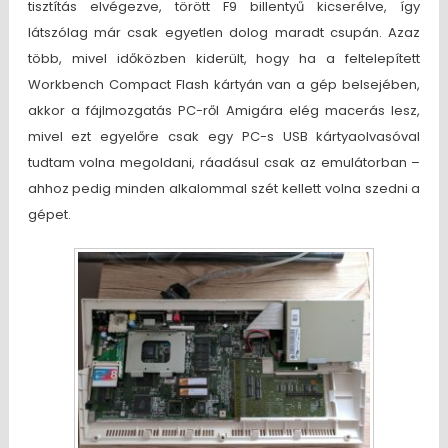
tisztítás elvégezve, törött F9 billentyű kicserélve, így
látszólag már csak egyetlen dolog maradt csupán. Azaz
több, mivel időközben kiderült, hogy ha a feltelepített
Workbench Compact Flash kártyán van a gép belsejében,
akkor a fájlmozgatás PC-ről Amigára elég macerás lesz,
mivel ezt egyelőre csak egy PC-s USB kártyaolvasóval
tudtam volna megoldani, ráadásul csak az emulátorban –
ahhoz pedig minden alkalommal szét kellett volna szedni a
gépet.