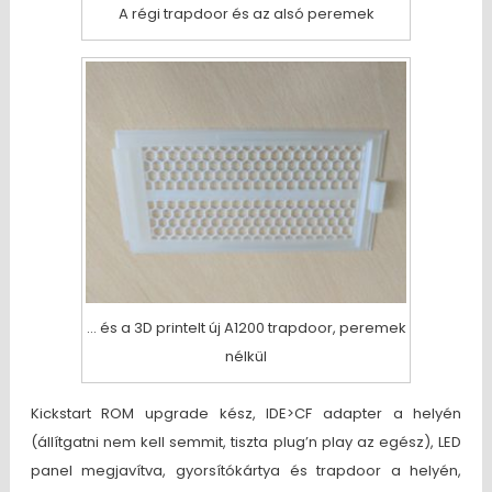
A régi trapdoor és az alsó peremek
… és a 3D printelt új A1200 trapdoor, peremek
nélkül
Kickstart ROM upgrade kész, IDE>CF adapter a helyén
(állítgatni nem kell semmit, tiszta plug’n play az egész), LED
panel megjavítva, gyorsítókártya és trapdoor a helyén,