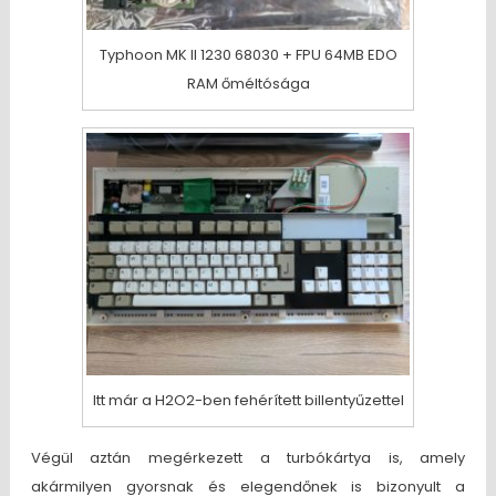
Typhoon MK II 1230 68030 + FPU 64MB EDO
RAM őméltósága
Itt már a H2O2-ben fehérített billentyűzettel
Végül aztán megérkezett a turbókártya is, amely
akármilyen gyorsnak és elegendőnek is bizonyult a