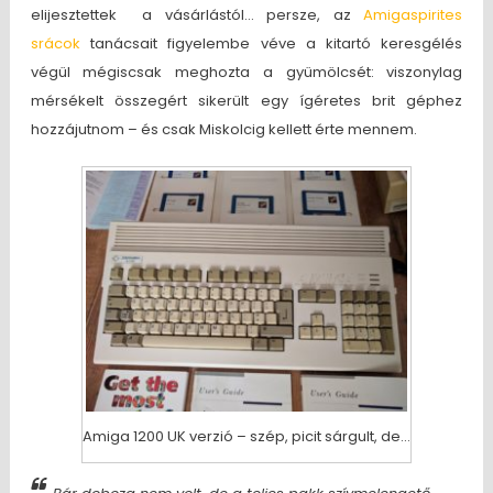
elijesztettek a vásárlástól… persze, az
Amigaspirites
srácok
tanácsait figyelembe véve a kitartó keresgélés
végül mégiscsak meghozta a gyümölcsét: viszonylag
mérsékelt összegért sikerült egy ígéretes brit géphez
hozzájutnom – és csak Miskolcig kellett érte mennem.
Amiga 1200 UK verzió – szép, picit sárgult, de…