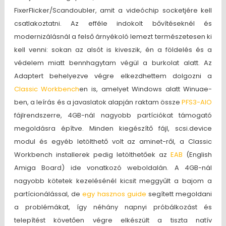
FixerFlicker/Scandoubler, amit a videóchip socketjére kell
csatlakoztatni. Az efféle indokolt bővítéseknél és
modernizálásnál a felső árnyékoló lemezt természetesen ki
kell venni: sokan az alsót is kiveszik, én a földelés és a
védelem miatt bennhagytam végül a burkolat alatt. Az
Adaptert behelyezve végre elkezdhettem dolgozni a
Classic Workbench
en is, amelyet Windows alatt Winuae-
ben, a leírás és a javaslatok alapján raktam össze
PFS3-AIO
fájlrendszerre, 4GB-nál nagyobb partíciókat támogató
megoldásra építve. Minden kiegészítő fájl, scsi.device
modul és egyéb letölthető volt az aminet-ről, a Classic
Workbench installerek pedig letölthetőek az
EAB
(English
Amiga Board) ide vonatkozó weboldalán. A 4GB-nál
nagyobb kötetek kezelésénél kicsit meggyűlt a bajom a
partícionálással, de
egy hasznos guide
segített megoldani
a problémákat, így néhány napnyi próbálkozást és
telepítést követően végre elkészült a tiszta natív