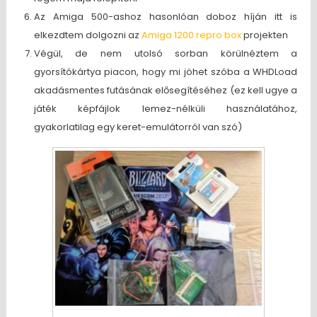
Az Amiga 500-ashoz hasonlóan doboz híján itt is
elkezdtem dolgozni az
Amiga 1200 repro box
projekten
Végül, de nem utolsó sorban körülnéztem a
gyorsítókártya piacon, hogy mi jöhet szóba a WHDLoad
akadásmentes futásának elősegítéséhez (ez kell ugye a
játék képfájlok lemez-nélküli használatához,
gyakorlatilag egy keret-emulátorról van szó)