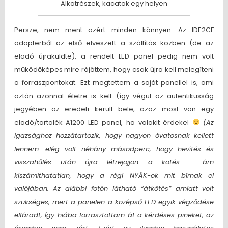
Alkatrészek, kacatok egy helyen
Persze, nem ment azért minden könnyen. Az IDE2CF
adapterből az első elveszett a szállítás közben (de az
eladó újraküldte), a rendelt LED panel pedig nem volt
működőképes mire rájöttem, hogy csak újra kell melegíteni
a forraszpontokat. Ezt megtettem a saját panellel is, ami
aztán azonnal életre is kelt (így végül az autentikusság
jegyében az eredeti került bele, azaz most van egy
eladó/tartalék A1200 LED panel, ha valakit érdekel
(Az
igazsághoz hozzátartozik, hogy nagyon óvatosnak kellett
lennem: elég volt néhány másodperc, hogy hevítés és
visszahűlés után újra létrejöjjön a kötés – ám
kiszámíthatatlan, hogy a régi NYÁK-ok mit bírnak el
valójában. Az alábbi fotón látható “átkötés” amiatt volt
szükséges, mert a panelen a középső LED egyik végződése
elfáradt, így hiába forrasztottam át a kérdéses pineket, az