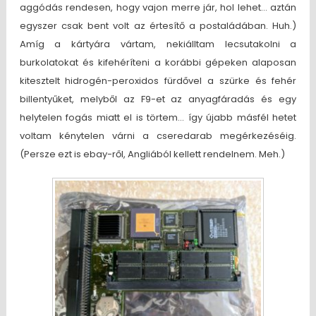
aggódás rendesen, hogy vajon merre jár, hol lehet… aztán
egyszer csak bent volt az értesítő a postaládában. Huh.)
Amíg a kártyára vártam, nekiálltam lecsutakolni a
burkolatokat és kifehéríteni a korábbi gépeken alaposan
kitesztelt hidrogén-peroxidos fürdővel a szürke és fehér
billentyűket, melyből az F9-et az anyagfáradás és egy
helytelen fogás miatt el is törtem… így újabb másfél hetet
voltam kénytelen várni a cseredarab megérkezéséig.
(Persze ezt is ebay-ről, Angliából kellett rendelnem. Meh.)