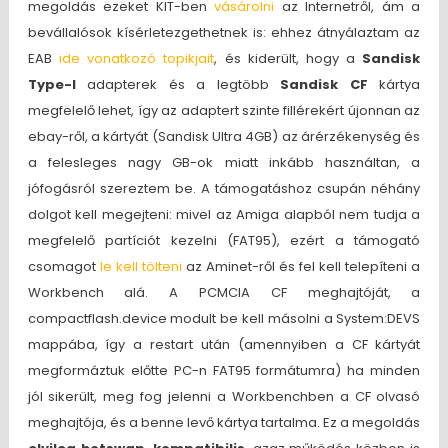
megoldás ezeket KIT-ben
vásárolni
az Internetről, ám a
bevállalósok kísérletezgethetnek is: ehhez átnyálaztam az
EAB
ide vonatkozó topikjait
, és kiderült, hogy a
Sandisk
Type-I
adapterek és a legtöbb
Sandisk CF
kártya
megfelelő lehet, így az adaptert szinte fillérekért újonnan az
ebay-ről, a kártyát (Sandisk Ultra 4GB) az árérzékenység és
a felesleges nagy GB-ok miatt inkább használtan, a
jófogásról szereztem be. A támogatáshoz csupán néhány
dolgot kell megejteni: mivel az Amiga alapból nem tudja a
megfelelő partíciót kezelni (FAT95), ezért a támogató
csomagot
le kell tölteni
az Aminet-ről és fel kell telepíteni a
Workbench alá. A PCMCIA CF meghajtóját, a
compactflash.device modult be kell másolni a System:DEVS
mappába, így a restart után (amennyiben a CF kártyát
megformáztuk előtte PC-n FAT95 formátumra) ha minden
jól sikerült, meg fog jelenni a Workbenchben a CF olvasó
meghajtója, és a benne levő kártya tartalma. Ez a megoldás