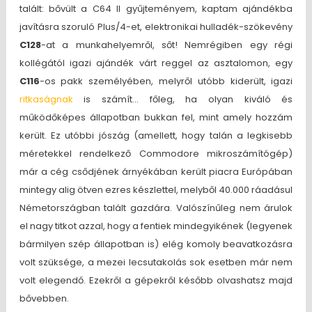
talált: bővült a C64 II gyűjteményem, kaptam ajándékba
javításra szoruló Plus/4-et, elektronikai hulladék-szökevény
C128
-at a munkahelyemről, sőt! Nemrégiben egy régi
kollégától igazi ajándék várt reggel az asztalomon, egy
C116
-os pakk személyében, melyről utóbb kiderült, igazi
ritkaságnak
is számít… főleg, ha olyan kiváló és
működőképes állapotban bukkan fel, mint amely hozzám
került. Ez utóbbi jószág (amellett, hogy talán a legkisebb
méretekkel rendelkező Commodore mikroszámítógép)
már a cég csődjének árnyékában került piacra Európában
mintegy alig ötven ezres készlettel, melyből 40.000 ráadásul
Németországban talált gazdára. Valószínűleg nem árulok
el nagy titkot azzal, hogy a fentiek mindegyikének (legyenek
bármilyen szép állapotban is) elég komoly beavatkozásra
volt szüksége, a mezei lecsutakolás sok esetben már nem
volt elegendő. Ezekről a gépekről később olvashatsz majd
bővebben.