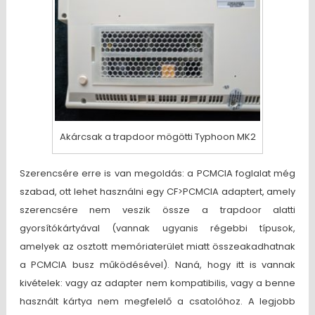
Akárcsak a trapdoor mögötti Typhoon MK2
Szerencsére erre is van megoldás: a PCMCIA foglalat még
szabad, ott lehet használni egy CF>PCMCIA adaptert, amely
szerencsére nem veszik össze a trapdoor alatti
gyorsítókártyával (vannak ugyanis régebbi típusok,
amelyek az osztott memóriaterület miatt összeakadhatnak
a PCMCIA busz működésével). Naná, hogy itt is vannak
kivételek: vagy az adapter nem kompatibilis, vagy a benne
használt kártya nem megfelelő a csatolóhoz. A legjobb