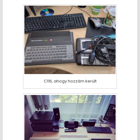
C116, ahogy hozzám került