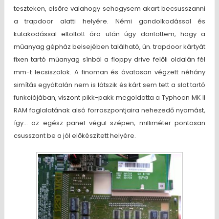
teszteken, elsőre valahogy sehogysem akart becsusszanni
a trapdoor alatti helyére. Némi gondolkodással és
kutakodással eltöltött óra után úgy döntöttem, hogy a
műanyag gépház belsejében található, ún. trapdoor kártyát
fixen tartó műanyag sínből a floppy drive felőli oldalán fél
mm-t lecsiszolok. A finoman és óvatosan végzett néhány
simítás egyáltalán nem is látszik és kárt sem tett a slot tartó
funkciójában, viszont pikk-pakk megoldotta a Typhoon MK II
RAM foglalatának alsó forraszpontjaira nehezedő nyomást,
így… az egész panel végül szépen, milliméter pontosan
csusszant be a jól előkészített helyére.