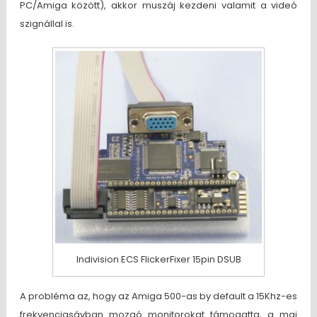
PC/Amiga között), akkor muszáj kezdeni valamit a videó
szignállal is.
Indivision ECS FlickerFixer 15pin DSUB
A probléma az, hogy az Amiga 500-as by default a 15Khz-es
frekvenciasávban mozgó monitorokat támogatta, a mai