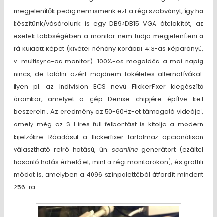
megjelenítők pedig nem ismerik ezt a régi szabványt, így ha
készítünk/vásárolunk is egy DB9>DB15 VGA átalakítót, az
esetek többségében a monitor nem tudja megjeleníteni a
rá küldött képet (kivétel néhány korábbi 4:3-as képarányú,
v. multisync-es monitor). 100%-os megoldás a mai napig
nincs, de találni azért majdnem tökéletes alternatívákat:
ilyen pl. az Indivision ECS nevű FlickerFixer kiegészítő
áramkör, amelyet a gép Denise chipjére építve kell
beszerelni. Az eredmény az 50-60Hz-et támogató videójel,
amely még az S-Hires full felbontást is kitolja a modern
kijelzőkre. Ráadásul a flickerfixer tartalmaz opcionálisan
választható retró hatású, ún.
scanline
generátort (ezáltal
hasonló hatás érhető el, mint a régi monitorokon), és graffiti
módot is, amelyben a 4096 színpalettából átfordít mindent
256-ra.