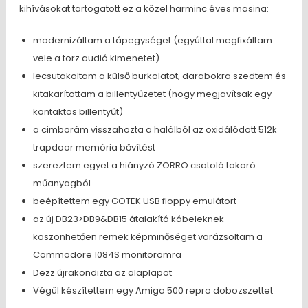
kihívásokat tartogatott ez a közel harminc éves masina:
modernizáltam a tápegységet (egyúttal megfixáltam
vele a torz audió kimenetet)
lecsutakoltam a külső burkolatot, darabokra szedtem és
kitakarítottam a billentyűzetet (hogy megjavítsak egy
kontaktos billentyűt)
a cimborám visszahozta a halálból az oxidálódott 512k
trapdoor memória bővítést
szereztem egyet a hiányzó ZORRO csatoló takaró
műanyagból
beépítettem egy GOTEK USB floppy emulátort
az új DB23>DB9&DB15 átalakító kábeleknek
köszönhetően remek képminőséget varázsoltam a
Commodore 1084S monitoromra
Dezz újrakondizta az alaplapot
Végül készítettem egy Amiga 500 repro dobozszettet