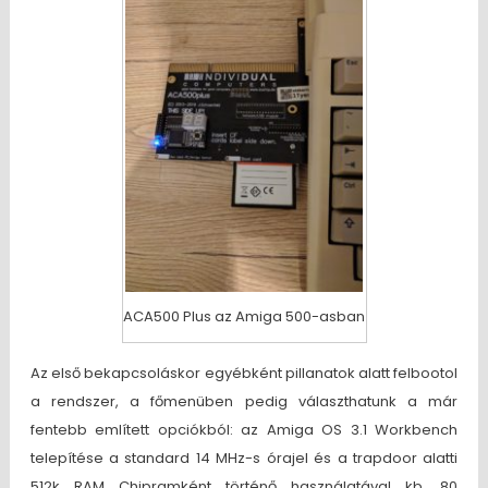
ACA500 Plus az Amiga 500-asban
Az első bekapcsoláskor egyébként pillanatok alatt felbootol
a rendszer, a főmenüben pedig választhatunk a már
fentebb említett opciókból: az Amiga OS 3.1 Workbench
telepítése a standard 14 MHz-s órajel és a trapdoor alatti
512k RAM Chipramként történő használatával kb. 80