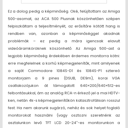
Ez a dolog pedig a képminőség. Oké, felújítottam az Amiga
500-asomat, az ACA 500 Plusnak köszönhetően szépen
felpiszkáltam a teljesítményét, az erősítőre kötött hang is
rendben van, azonban a képminőséggel akadnak
problémák – ez pedig a mára igencsak elavult
videóáramköröknek köszönhető. Az Amiga 500-ast a
legjobb képminőség érdekében érdemes monitorra kötni:
erre megfelelnek a korhű képmegjelenítők, mint amilyenek
a saját Commodore 1084S-D1 és 1084S-P1 sztereó
monitorjaim a 9 pines (DSUB, DE9m), korai VGA
csatlakozójukon át támogatott 640×200/640×512-es
felbontásukkal, ám az analóg RCA-n érkező jel a mai HDTV-
ken, netán 4k-s képmegjelenítőkön katasztrofálisan rosszul
fest. Ha nem akarunk sugárzó, nehéz és sok helyet foglaló
monitorokat használni (vagy osztozni szeretnénk az
asztalunkon levő TFT LCD 20-24″-es monitorunkon a