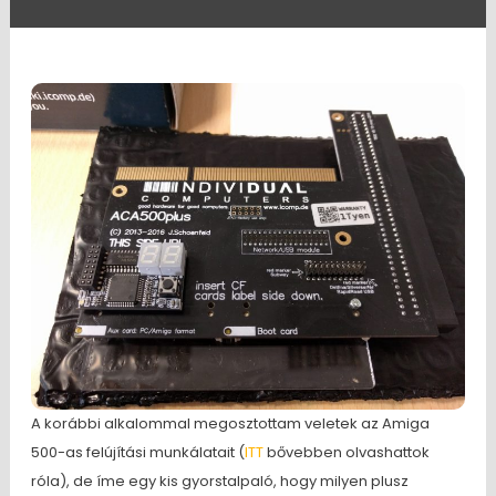
A korábbi alkalommal megosztottam veletek az Amiga
500-as felújítási munkálatait (
ITT
bővebben olvashattok
róla), de íme egy kis gyorstalpaló, hogy milyen plusz