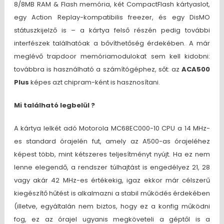
8/8MB RAM & Flash memória, két CompactFlash kártyaslot,
egy Action Replay-kompatibilis freezer, és egy DisMO
státuszkijelző is – a kártya felső részén pedig további
interfészek találhatóak a bővíthetőség érdekében. A már
meglévő trapdoor memóriamodulokat sem kell kidobni:
továbbra is használható a számítógéphez, sőt: az
ACA500
Plus
képes azt chipram-ként is hasznosítani.
Mi található legbelül ?
A kártya lelkét adó Motorola MC68EC000-10 CPU a 14 MHz-
es standard órajelén fut, amely az A500-as órajeléhez
képest több, mint kétszeres teljesítményt nyújt. Ha ez nem
lenne elegendő, a rendszer túlhajtást is engedélyez 21, 28
vagy akár 42 MHz-es értékekig, igaz ekkor már célszerű
kiegészítő hűtést is alkalmazni a stabil működés érdekében
(illetve, egyáltalán nem biztos, hogy ez a konfig működni
fog, ez az órajel ugyanis megköveteli a géptől is a