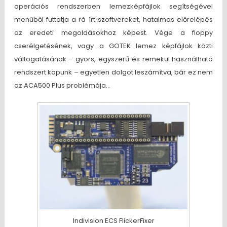
operációs rendszerben lemezképfájlok segítségével
menüből futtatja a rá írt szoftvereket, hatalmas előrelépés
az eredeti megoldásokhoz képest. Vége a floppy
cserélgetésének, vagy a GOTEK lemez képfájlok közti
váltogatásának – gyors, egyszerű és remekül használható
rendszert kapunk – egyetlen dolgot leszámítva, bár ez nem
az ACA500 Plus problémája…
Indivision ECS FlickerFixer