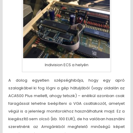
Indivision ECS a helyén
A dolog egyetlen szépséghibája, hogy egy apró
szalagkábel ki fog lógni a gép hátuljából (vagy oldalán az
ACA500 Plus mellett, ahogy tetszik) – enélkül azonban csak
faragással lehetne beépíteni a VGA csatlakozót, amelyet
végül is a jelenlegi monitorokhoz használhatunk majd. Ez a
kiegészítő sem olcsó (kb. 100 EUR), de ha valóban használni
szeretnénk az Amigánkból megfelelő minőségű képet