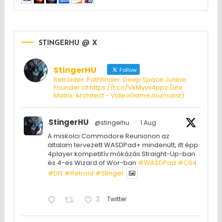
STINGERHU @ X
StingerHU
Follow
Retroider. Pathfinder. Deep Space Junkie.
Founder of https://t.co/VkMyvx4ppz (Life
Matrix: Architect - VideoGameJournalist)
StingerHU
@stingerhu
·
1 Aug
A miskolci Commodore Reunionon az
általam tervezett WASDPad+ mindenütt, itt épp
4player kompetitív mókázás Straight-Up-ban
és 4-es Wizard of Wor-ban
#WASDPad
#C64
#DIY
#Retroid
#Stinger
3
Twitter