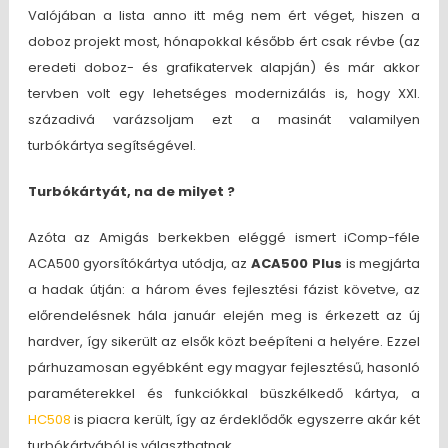
Valójában a lista anno itt még nem ért véget, hiszen a
doboz projekt most, hónapokkal később ért csak révbe (az
eredeti doboz- és grafikatervek alapján) és már akkor
tervben volt egy lehetséges modernizálás is, hogy XXI.
századivá varázsoljam ezt a masinát valamilyen
turbókártya segítségével.
Turbókártyát, na de milyet ?
Azóta az Amigás berkekben eléggé ismert iComp-féle
ACA500 gyorsítókártya utódja, az
ACA500 Plus
is megjárta
a hadak útján: a három éves fejlesztési fázist követve, az
előrendelésnek hála január elején meg is érkezett az új
hardver, így sikerült az elsők közt beépíteni a helyére. Ezzel
párhuzamosan egyébként egy magyar fejlesztésű, hasonló
paraméterekkel és funkciókkal büszkélkedő kártya, a
HC508
is piacra került, így az érdeklődők egyszerre akár két
turbókártyából is választhatnak.