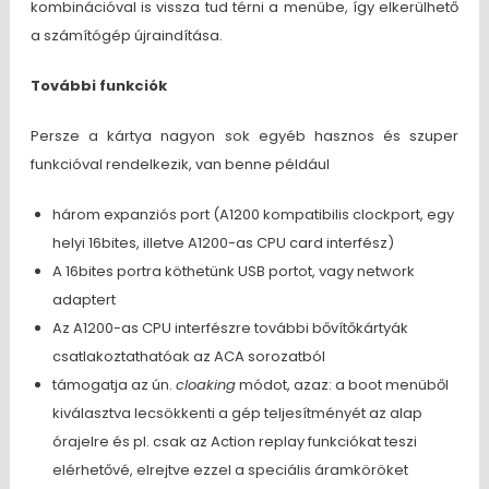
kombinációval is vissza tud térni a menübe, így elkerülhető
a számítógép újraindítása.
További funkciók
Persze a kártya nagyon sok egyéb hasznos és szuper
funkcióval rendelkezik, van benne például
három expanziós port (A1200 kompatibilis clockport, egy
helyi 16bites, illetve A1200-as CPU card interfész)
A 16bites portra köthetünk USB portot, vagy network
adaptert
Az A1200-as CPU interfészre további bővítőkártyák
csatlakoztathatóak az ACA sorozatból
támogatja az ún.
cloaking
módot, azaz: a boot menüből
kiválasztva lecsökkenti a gép teljesítményét az alap
órajelre és pl. csak az Action replay funkciókat teszi
elérhetővé, elrejtve ezzel a speciális áramköröket