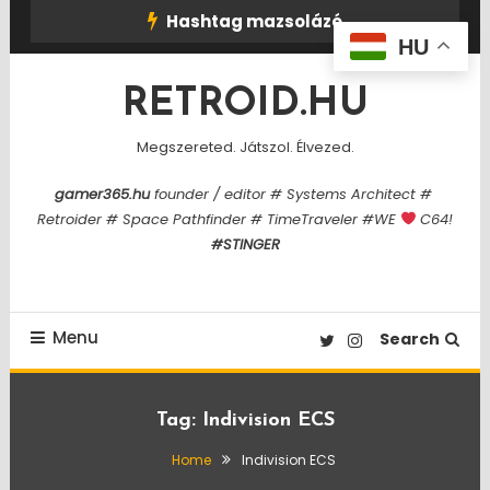
Skip
Hashtag mazsolázó
To
HU
Content
RETROID.HU
Megszereted. Játszol. Élvezed.
gamer365.hu
founder / editor # Systems Architect #
Retroider # Space Pathfinder # TimeTraveler #WE
C64!
#STINGER
Menu
Search
Tag:
Indivision ECS
Home
Indivision ECS