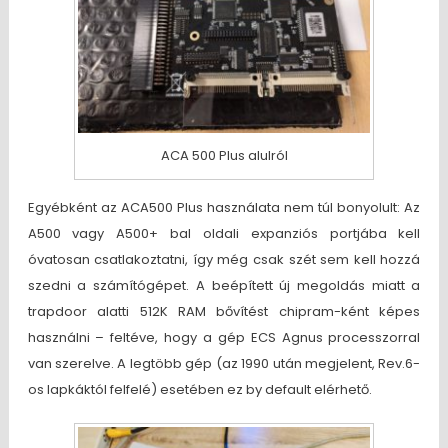
ACA 500 Plus alulról
Egyébként az ACA500 Plus használata nem túl bonyolult: Az
A500 vagy A500+ bal oldali expanziós portjába kell
óvatosan csatlakoztatni, így még csak szét sem kell hozzá
szedni a számítógépet. A beépített új megoldás miatt a
trapdoor alatti 512K RAM bővítést chipram-ként képes
használni – feltéve, hogy a gép ECS Agnus processzorral
van szerelve. A legtöbb gép (az 1990 után megjelent, Rev.6-
os lapkáktól felfelé) esetében ez by default elérhető.