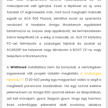
másodpercet vett igénybe. Ezzel a lépéssel az új, üres
Sandisk CF legközelebb már, mint boot meghajtó működik
együtt az ACA 500 Plussal, elindítva ezzel az operációs
rendszert. A hivatalos Amiga Workbench egyébként
tartalmazza az összes alap applikációt, de természetesen
bármi telepíthető rá: a elég a második, ún. AUX CF kártyára
PC-vel felmásolni a szükséges fájlokat és azokat az
ACA500P-be helyezve vagy átmásolni a BOOT CF-re, vagy
telepíteni a Workbenchre.
A
WHDload
installálása nem túl bonyolult, a nemrégiben
ingyenessé vált projekt oldalán megtalálni
a szükséges
fájlokat
,
ITT
(7:20-tól) pedig egy magyarázó videó is segít a
megfelelő parancsok kiadásában. Ha egy szóval kellene
jellemeznem az Amiga 500-asomat ebben az állapotában,
azt kell mondjam: gyors. Nagyon gyors. Hogy egy harminc
éves számítógép pillanatok alatt bootolva, ablakos