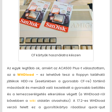
CF kártyák használatra készen
Az egyik legfőbb ok, amiért az ACA500 Plus-t választottam,
az a
WHDload
– ez lehetővé teszi a floppyn található
játékok HDD-re (esetünkben a gyorsabb CF-re) történő
másolását és menüből való kezelését a gyorsabb betöltés
és a lemezcserélgetés elkerülése végett (a WHDload-ról
bővebben a
wiki
oldalán olvashatsz). A 17.2-es WHDload
verzió felett ez a gyorsítókártya ráadásul quick-quit