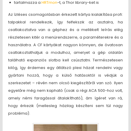
tartalmazza a
HRTmon
-t, a Thor library-ket is
Az ízléses csomagolásban érkezett kártya kialakítása profi:
talpakkal rendelkezik, így felfekszik az asztalra, ha
csatlakoztatva van a géphez és a mellékelt leírás elég
részletesen kitér a menürendszerre, a paraméterekre és a
használatra. A CF kártyákat nagyon könnyen, de óvatosan
csatlakoztathatjuk a modulhoz, amelyet a gép oldalán
található expanziós slotba kell csúsztatni. Természetesen
kilóg, így érdemes egy átlátszó plexi házat rendelni vagy
gyártani hozzá, hogy a külső hatásoktól is védjük a
szerkezetet – révén nem olcsó kiegészítőről van szó. Ilyen
egyelőre még nem kapható (csak a régi ACA 500-hoz volt,
amely némi faragással átalakítható), ám ígéret van rá,
hogy érkezik (mellesleg házilag készíteni sem túl nagy
probléma).