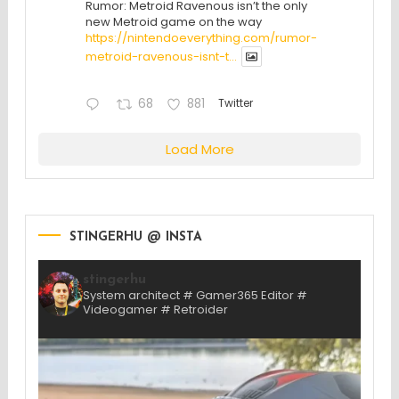
Rumor: Metroid Ravenous isn’t the only
new Metroid game on the way
https://nintendoeverything.com/rumor-
metroid-ravenous-isnt-t...
68
881
Twitter
Load More
STINGERHU @ INSTA
stingerhu
System architect # Gamer365 Editor #
Videogamer # Retroider