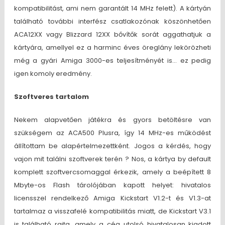
kompatibilitást, ami nem garantált 14 MHz felett). A kártyán
található további interfész csatlakozónak köszönhetően
ACA12XX vagy Blizzard 12XX bővítők sorát aggathatjuk a
kártyára, amellyel ez a harminc éves öreglány lekörözheti
még a gyári Amiga 3000-es teljesítményét is… ez pedig
igen komoly eredmény.
Szoftveres tartalom
Nekem alapvetően játékra és gyors betöltésre van
szükségem az ACA500 Plusra, így 14 MHz-es működést
állítottam be alapértelmezettként. Jogos a kérdés, hogy
vajon mit találni szoftverek terén ? Nos, a kártya by default
komplett szoftvercsomaggal érkezik, amely a beépített 8
Mbyte-os Flash tárolójában kapott helyet: hivatalos
licensszel rendelkező Amiga Kickstart V1.2-t és V1.3-at
tartalmaz a visszafelé kompatibilitás miatt, de Kickstart V3.1
is található rajta, amely a cég utolsó hivatalosan kiadott