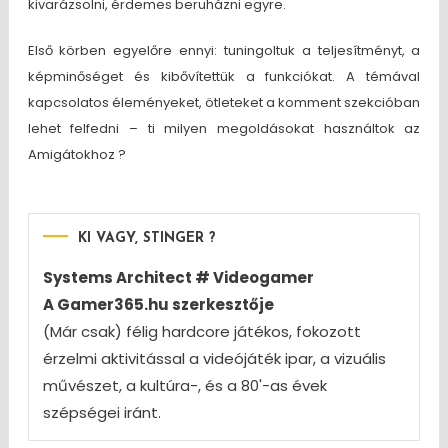
kivarázsolni, érdemes beruházni egyre.
Első körben egyelőre ennyi: tuningoltuk a teljesítményt, a
képminőséget és kibővítettük a funkciókat. A témával
kapcsolatos éleményeket, ötleteket a komment szekcióban
lehet felfedni – ti milyen megoldásokat használtok az
Amigátokhoz ?
KI VAGY, STINGER ?
Systems Architect # Videogamer
A Gamer365.hu szerkesztője
(Már csak) félig hardcore játékos, fokozott
érzelmi aktivitással a videójáték ipar, a vizuális
művészet, a kultúra-, és a 80'-as évek
szépségei iránt.