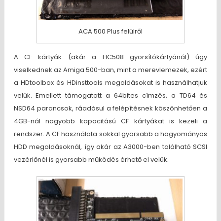
ACA 500 Plus felülről
A CF kártyák (akár a HC508 gyorsítókártyánál) úgy
viselkednek az Amiga 500-ban, mint a merevlemezek, ezért
a HDtoolbox és HDinsttools megoldásokat is használhatjuk
velük. Emellett támogatott a 64bites címzés, a TD64 és
NSD64 parancsok, ráadásul a felépítésnek köszönhetően a
4GB-nál nagyobb kapacitású CF kártyákat is kezeli a
rendszer. A CF használata sokkal gyorsabb a hagyományos
HDD megoldásoknál, így akár az A3000-ben található SCSI
vezérlőnél is gyorsabb működés érhető el velük.