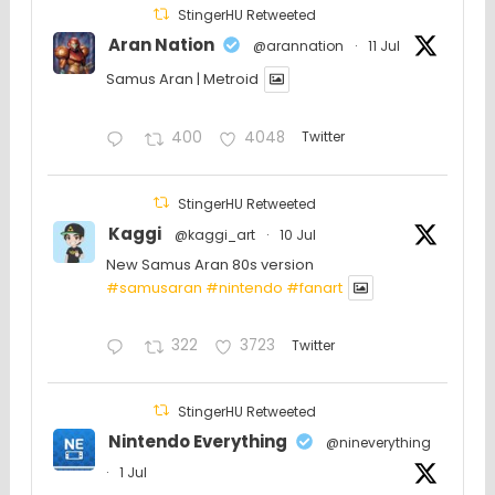
StingerHU Retweeted
Aran Nation
@arannation
·
11 Jul
Samus Aran | Metroid
400
4048
Twitter
StingerHU Retweeted
Kaggi
@kaggi_art
·
10 Jul
New Samus Aran 80s version
#samusaran
#nintendo
#fanartㅤㅤㅤㅤ
322
3723
Twitter
StingerHU Retweeted
Nintendo Everything
@nineverything
·
1 Jul