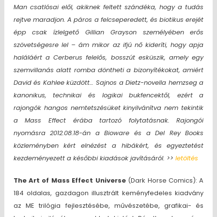
Man csatlósai elől, akiknek feltett szándéka, hogy a tudás
rejtve maradjon. A páros a felcseperedett, és biotikus erejét
épp csak ízlelgető Gillian Grayson személyében erős
szövetségesre lel – ám mikor az ifjú nő kideríti, hogy apja
haláláért a Cerberus felelős, bosszút esküszik, amely egy
szemvillanás alatt romba döntheti a bizonyítékokat, amiért
David és Kahlee küzdött… Sajnos a Dietz-novella hemzseg a
kanonikus, technikai és logikai bukfencektől, ezért a
rajongók hangos nemtetszésüket kinyilvánítva nem tekintik
a Mass Effect érába tartozó folytatásnak. Rajongói
nyomásra 2012.08.18-án a Bioware és a Del Rey Books
közleményben kért elnézést a hibákért, és egyeztetést
kezdeményezett a későbbi kiadások javításáról. >>
letöltés
The Art of Mass Effect Universe
(Dark Horse Comics): A
184 oldalas, gazdagon illusztrált keményfedeles kiadvány
az ME trilógia fejlesztésébe, művészetébe, grafikai- és