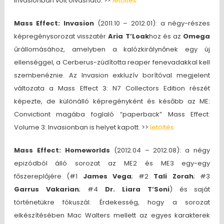
Invasionban volt olvasható. >>
letöltés
Mass Effect: Invasion
(2011.10 – 2012.01): a négy-részes
képregénysorozat visszatér
Aria T’Loak
hoz és az
Omega
űrállomásához, amelyben a kalózkirálynőnek egy új
ellenséggel, a Cerberus-zúdította reaper fenevadakkal kell
szembenéznie. Az Invasion exkluzív borítóval megjelent
változata a Mass Effect 3: N7 Collectors Edition részét
képezte, de különálló képregényként és később az ME:
Convictiont magába foglaló “paperback” Mass Effect:
Volume 3: Invasionban is helyet kapott. >>
letöltés
Mass Effect: Homeworlds
(2012.04 – 2012.08): a négy
epizódból álló sorozat az ME2 és ME3 egy-egy
főszereplőjére (#1
James Vega
; #2
Tali Zorah
; #3
Garrus Vakarian
; #4
Dr. Liara T’Soni
) és saját
történetükre fókuszál. Érdekesség, hogy a sorozat
elkészítésében Mac Walters mellett az egyes karakterek