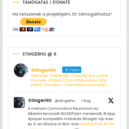
TÁMOGATÁS / DONATE
Ha tetszenek a projektjeim, itt támogathatsz!
STINGERHU @ X
StingerHU
Follow
Retroider. Pathfinder. Deep Space Junkie.
Founder of https://t.co/VkMyvx4ppz (Life
Matrix: Architect - VideoGameJournalist)
StingerHU
@stingerhu
·
1 Aug
A miskolci Commodore Reunionon az
általam tervezett WASDPad+ mindenütt, itt épp
4player kompetitív mókázás Straight-Up-ban
és 4-es Wizard of Wor-ban
#WASDPad
#C64