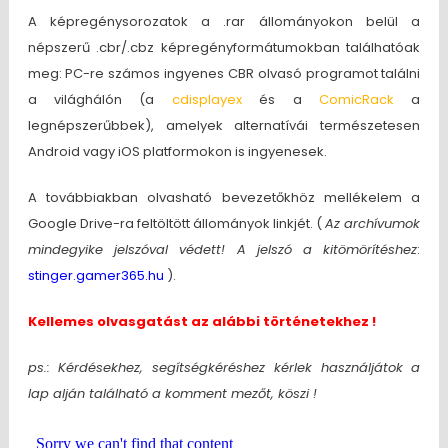
A képregénysorozatok a .rar állományokon belül a
népszerű .cbr/.cbz képregényformátumokban találhatóak
meg: PC-re számos ingyenes CBR olvasó programot találni
a világhálón (a
cdisplayex
és a
ComicRack
a
legnépszerűbbek), amelyek alternatívái természetesen
Android vagy iOS platformokon is ingyenesek.
A továbbiakban olvasható bevezetőkhöz mellékelem a
Google Drive-ra feltöltött állományok linkjét. (
Az archívumok
mindegyike jelszóval védett! A jelszó a kitömörítéshez
:
stinger.gamer365.hu
).
Kellemes olvasgatást az alábbi történetekhez !
ps.: Kérdésekhez, segítségkéréshez kérlek használjátok a
lap alján található a komment mezőt, köszi !