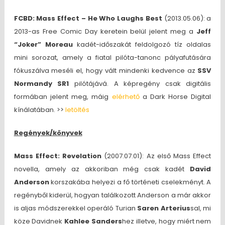
FCBD: Mass Effect – He Who Laughs Best
(2013.05.06): a
2013-as Free Comic Day keretein belül jelent meg a
Jeff
“Joker” Moreau
kadét-időszakát feldolgozó tíz oldalas
mini sorozat, amely a fiatal pilóta-tanonc pályafutására
fókuszálva meséli el, hogy vált mindenki kedvence az
SSV
Normandy SR1
pilótájává. A képregény csak digitális
formában jelent meg, máig
elérhető
a Dark Horse Digital
kínálatában. >>
letöltés
Regények/könyvek
Mass Effect: Revelation
(2007.07.01): Az első Mass Effect
novella, amely az akkoriban még csak kadét
David
Anderson
korszakába helyezi a fő történeti cselekményt. A
regényből kiderül, hogyan találkozott Anderson a már akkor
is aljas módszerekkel operáló Turian
Saren Arterius
sal, mi
köze Davidnek
Kahlee Sanders
hez illetve, hogy miért nem