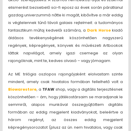
elismerést bezsebelő sci-fi eposz az évek során páratlanul
gazdag univerzummá nőtte ki magát, kibővítve a már eddig
is végtelennek tűnő távoli galaxis rejtelmeit: a tudományos
fantasztikum műfaj kedvelői számára, a
Dark Horse
kiadó
áldásos tevékenységének köszönhetően nagyszerű
regények, képregények, könyvek és művészeti Artbookok
láttak napvilágot, amely igazi csemege az olyan
rajongóknak, mint te, kedves olvasó – vagy jómagam.
Az ME trilógia oszlopos rajongójaként elolvastam szinte
mindent, amely csak hivatalos formában fellelhető volt a
Biowarestore
, a
TFAW
shop, vagy a digitális terjesztésnek
köszönhetően – ám, hogy játékostársaim se maradjanak le
semmiről, alapos munkával összegyűjtöttem digitális
formában az eddig megjelent kiadványokat, beleértve a
három regényt, az összes eddig megjelent
képregénysorozatot (plusz az ún. nem hivatalos, vagy csak