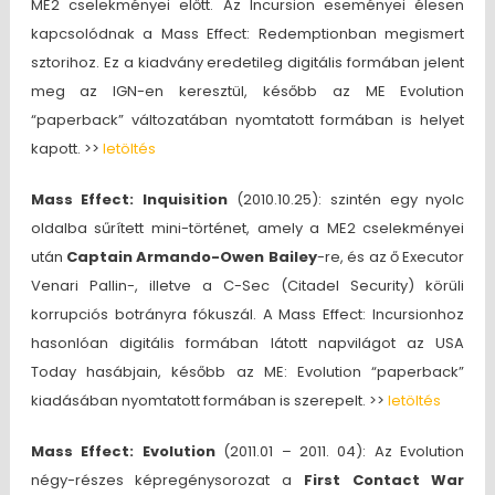
ME2 cselekményei előtt. Az Incursion eseményei élesen
kapcsolódnak a Mass Effect: Redemptionban megismert
sztorihoz. Ez a kiadvány eredetileg digitális formában jelent
meg az IGN-en keresztül, később az ME Evolution
“paperback” változatában nyomtatott formában is helyet
kapott. >>
letöltés
Mass Effect: Inquisition
(2010.10.25): szintén egy nyolc
oldalba sűrített mini-történet, amely a ME2 cselekményei
után
Captain Armando-Owen Bailey
-re, és az ő Executor
Venari Pallin-, illetve a C-Sec (Citadel Security) körüli
korrupciós botrányra fókuszál. A Mass Effect: Incursionhoz
hasonlóan digitális formában látott napvilágot az USA
Today hasábjain, később az ME: Evolution “paperback”
kiadásában nyomtatott formában is szerepelt. >>
letöltés
Mass Effect: Evolution
(2011.01 – 2011. 04): Az Evolution
négy-részes képregénysorozat a
First Contact War