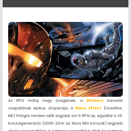
Az RPG műfaj nagy öregjének, a
Bioware
kanadai
csapatának epikus űroperája, a
Mass Effect
(rövidítve:
ME) trilógia minden idők legjobb sci-fi RPG-je, egyúttal a VII.
konzolgeneráció (2005-2014; az Xbox 360 korszak) legjobb
akció-szerepjátéka. A számos nemzetközi díjat és szakmai