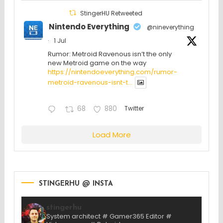
StingerHU Retweeted
Nintendo Everything
@nineverything
·
1 Jul
Rumor: Metroid Ravenous isn’t the only
new Metroid game on the way
https://nintendoeverything.com/rumor-
metroid-ravenous-isnt-t...
68
880
Twitter
Load More
STINGERHU @ INSTA
stingerhu
System architect # Gamer365 Editor #