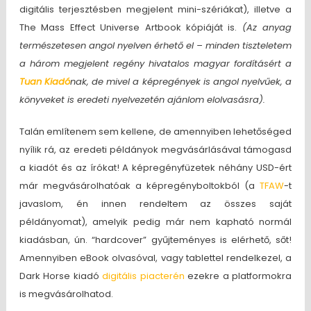
digitális terjesztésben megjelent mini-szériákat), illetve a
The Mass Effect Universe Artbook kópiáját is.
(Az anyag
természetesen angol nyelven érhető el – minden tiszteletem
a három megjelent regény hivatalos magyar fordításért a
Tuan Kiadó
nak, de mivel a képregények is angol nyelvűek, a
könyveket is eredeti nyelvezetén ajánlom elolvasásra).
Talán említenem sem kellene, de amennyiben lehetőséged
nyílik rá, az eredeti példányok megvásárlásával támogasd
a kiadót és az írókat! A képregényfüzetek néhány USD-ért
már megvásárolhatóak a képregényboltokból (a
TFAW
-t
javaslom, én innen rendeltem az összes saját
példányomat), amelyik pedig már nem kapható normál
kiadásban, ún. “hardcover” gyűjteményes is elérhető, sőt!
Amennyiben eBook olvasóval, vagy tablettel rendelkezel, a
Dark Horse kiadó
digitális piacterén
ezekre a platformokra
is megvásárolhatod.