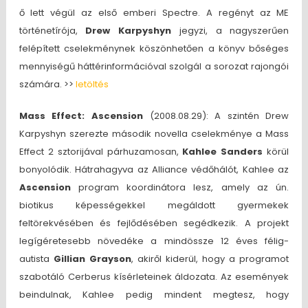
ő lett végül az első emberi Spectre. A regényt az ME
történetírója,
Drew Karpyshyn
jegyzi, a nagyszerűen
felépített cselekménynek köszönhetően a könyv bőséges
mennyiségű háttérinformációval szolgál a sorozat rajongói
számára. >>
letöltés
Mass Effect: Ascension
(2008.08.29): A szintén Drew
Karpyshyn szerezte második novella cselekménye a Mass
Effect 2 sztorijával párhuzamosan,
Kahlee Sanders
körül
bonyolódik. Hátrahagyva az Alliance védőhálót, Kahlee az
Ascension
program koordinátora lesz, amely az ún.
biotikus képességekkel megáldott gyermekek
feltörekvésében és fejlődésében segédkezik. A projekt
legígéretesebb növedéke a mindössze 12 éves félig-
autista
Gillian Grayson
, akiről kiderül, hogy a programot
szabotáló Cerberus kísérleteinek áldozata. Az események
beindulnak, Kahlee pedig mindent megtesz, hogy