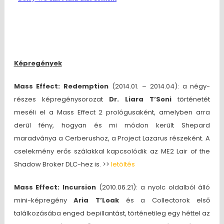
Képregények
Mass Effect: Redemption
(2014.01. – 2014.04): a négy-
részes képregénysorozat
Dr. Liara T’Soni
történetét
meséli el a Mass Effect 2 prológusaként, amelyben arra
derül fény, hogyan és mi módon került Shepard
maradványa a Cerberushoz, a Project Lazarus részeként. A
cselekmény erős szálakkal kapcsolódik az ME2 Lair of the
Shadow Broker DLC-hez is. >>
letöltés
Mass Effect: Incursion
(2010.06.21): a nyolc oldalból álló
mini-képregény
Aria T’Loak
és a Collectorok első
találkozásába enged bepillantást, történetileg egy héttel az