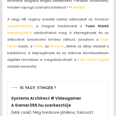
technikai világába enged betekintést. Páratlan olvasmány,
minden rajongó számára kötelező ! >>
letöltés
A négy ME regény eredeti nyelvű változatait az Amazon
webáruházból
, a magyar kiadásokat a
Tuan Kiadó
webshopjából
vásárolhatod meg. A képregények és az
artbookok beszerzési forrása változó, javaslom a
Dark
Horse
kiadó, a
TFAW
, az
Amazon
, illetve az eBay oldalait a
kutatáshoz. A képregények és az artbook természetesen
digitális formában is megvásárolható a
Dark Horse Digital
oldalán keresztül.
KI VAGY, STINGER ?
Systems Architect # Videogamer
A Gamer365.hu szerkesztője
(Már csak) félig hardcore játékos, fokozott