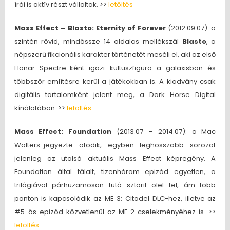
írói is aktív részt vállaltak. >>
letöltés
Mass Effect – Blasto: Eternity of Forever
(2012.09.07): a
szintén rövid, mindössze 14 oldalas mellékszál
Blasto
, a
népszerű fikcionális karakter történetét meséli el, aki az első
Hanar Spectre-ként igazi kultuszfigura a galaxisban és
többször említésre kerül a játékokban is. A kiadvány csak
digitális tartalomként jelent meg, a Dark Horse Digital
kínálatában. >>
letöltés
Mass Effect: Foundation
(2013.07 – 2014.07): a Mac
Walters-jegyezte ötödik, egyben leghosszabb sorozat
jelenleg az utolsó aktuális Mass Effect képregény. A
Foundation által tálalt, tizenhárom epizód egyetlen, a
trilógiával párhuzamosan futó sztorit ölel fel, ám több
ponton is kapcsolódik az ME 3: Citadel DLC-hez, illetve az
#5-ös epizód közvetlenül az ME 2 cselekményéhez is. >>
letöltés