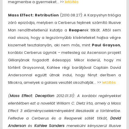
megmentse a gyermeket… >>
letöltés
Mass Effect: Retribution
(2010.08.27): A Karpyshyn trilógia
záró epizódja, melyben a Cerberus fejének számító Illusive
Man rendíthetetlenül kutatja a
Reaper
ek titkát. Attól sem
riad vissza, hogy a legszörnyűbb kísérleteket hajtsa végre
kiszemelt tesztalanyán, aki nem más, mint
Paul Grayson
,
korábbi Cerberus ügynök – mellesleg az Ascension projekt
Gillianjának fogadott édesapja. Mikor kiderül, hogy mi
történt Graysonnal, Kahlee régi barátjával Captain David
Andersonnal együtt útnak indul, hogy fényt derítsen a
titkokra, amelyek a galaxis vesztét okozhatják… >>
letöltés
(
Mass Effect: Deception
2012.01.31): A korábbi regényekkel
ellentétben ezt a novellát William C. Dietz írta, amely a Mass
Effect 3 előzménycselekményeként illeszkedik a történetbe.
Felfedve a Cerberus és a Reaperek sötét titkát,
David
Anderson
és
Kahlee Sanders
menekülni kényszerül Illusive