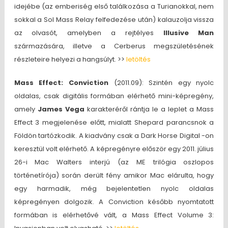
idejébe (az emberiség első találkozása a Turianokkal, nem
sokkal a Sol Mass Relay felfedezése után) kalauzolja vissza
az olvasót, amelyben a rejtélyes
Illusive Man
származására, illetve a Cerberus megszületésének
részleteire helyezi a hangsúlyt. >>
letöltés
Mass Effect: Conviction
(2011.09): Szintén egy nyolc
oldalas, csak digitális formában elérhető mini-képregény,
amely
James Vega
karakteréről rántja le a leplet a Mass
Effect 3 megjelenése előtt, mialatt Shepard parancsnok a
Földön tartózkodik. A kiadvány csak a Dark Horse Digital -on
keresztül volt elérhető. A képregényre először egy 2011. július
26-i Mac Walters interjú (az ME trilógia oszlopos
történetírója) során derült fény amikor Mac elárulta, hogy
egy harmadik, még bejelentetlen nyolc oldalas
képregényen dolgozik. A Conviction később nyomtatott
formában is elérhetővé vált, a Mass Effect Volume 3: