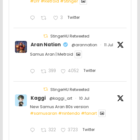
#DIY
#Retroid
#Stinger
3
Twitter
StingerHU Retweeted
Aran Nation
@arannation
·
11 Jul
Samus Aran | Metroid
399
4052
Twitter
StingerHU Retweeted
Kaggi
@kaggi_art
·
10 Jul
New Samus Aran 80s version
#samusaran
#nintendo
#fanartㅤㅤㅤㅤ
322
3723
Twitter