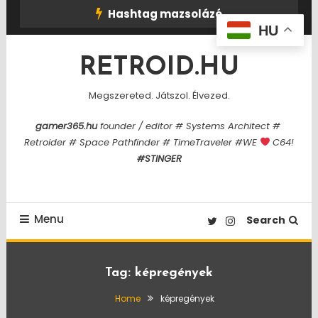
Skip
Hashtag mazsolázó
To
HU
Content
RETROID.HU
Megszereted. Játszol. Élvezed.
gamer365.hu
founder / editor # Systems Architect #
Retroider # Space Pathfinder # TimeTraveler #WE
C64!
#STINGER
Menu
Search
Tag:
képregények
Home
képregények