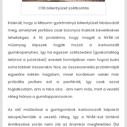
C116 billentyűzet szétbontás
Kiderült, hogy a Mitsumi-gyártmányű billentyűzet hibásodott
meg, amelynek javítása csak bizonyos trükkök bevetésével
lehetséges. A fő probléma, hogy magát a NYÁK-ot
műanyag klipszek fogják hozzá a karbonizált
gumiköpenyhez, így ha egyszer szétszeded (gyakorlatilag
letöröd a pöcköket) eredeti formájában nem fogod tudni
soha többet összerakni. Nos, az összeszerelés problémáját
egyelőre békén hagytam, mivel korábban valaki már
próbálta javítani ezt a perifériát, így csak azzal
foglalkoztam, ami a hiba oka… ami nem más, mint a vezető
réteg hiánya a gumitappancsokon.
Az idő múlásával a gumigombok karbonozott talpairól
lekopik/lemálik a vezető réteg, így a NYÁK-kal történő
érintkezése során nem zár az áramkör megfelelően (túl