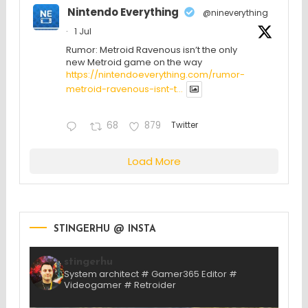
Nintendo Everything
@nineverything
·
1 Jul
Rumor: Metroid Ravenous isn’t the only
new Metroid game on the way
https://nintendoeverything.com/rumor-
metroid-ravenous-isnt-t...
68
879
Twitter
Load More
STINGERHU @ INSTA
stingerhu
System architect # Gamer365 Editor #
Videogamer # Retroider