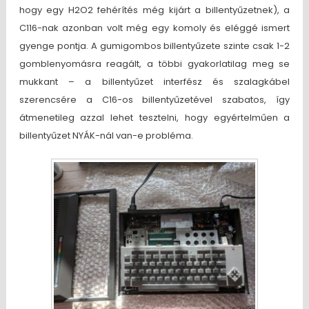
hogy egy H2O2 fehérítés még kijárt a billentyűzetnek), a
C116-nak azonban volt még egy komoly és eléggé ismert
gyenge pontja. A gumigombos billentyűzete szinte csak 1-2
gomblenyomásra reagált, a többi gyakorlatilag meg se
mukkant – a billentyűzet interfész és szalagkábel
szerencsére a C16-os billentyűzetével szabatos, így
átmenetileg azzal lehet tesztelni, hogy egyértelműen a
billentyűzet NYÁK-nál van-e probléma.