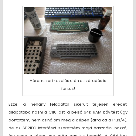
Háromszori kezelés után a száradás is
fontos!
Ezzel a néhány feladattal sikerült teljesen eredeti
állapotába hozni a C116-ost: a belső 64K RAM bővítést úgy
döntöttem, nem csinálom meg a gépen (arra ott a Plus/4),
de az SD2IEC interfészt szeretném majd használni hozzá,
így ezen a téren van még egy kis teendő. A C64-hez