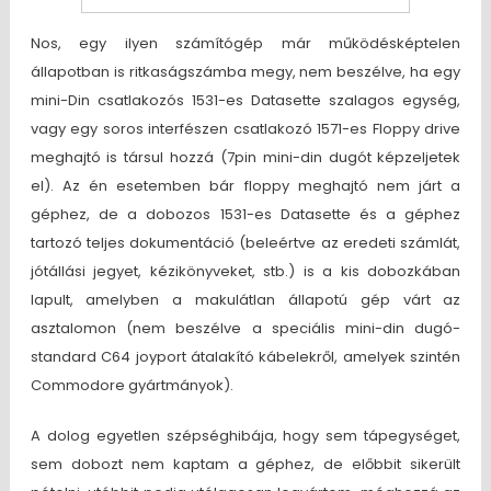
Nos, egy ilyen számítógép már működésképtelen
állapotban is ritkaságszámba megy, nem beszélve, ha egy
mini-Din csatlakozós 1531-es Datasette szalagos egység,
vagy egy soros interfészen csatlakozó 1571-es Floppy drive
meghajtó is társul hozzá (7pin mini-din dugót képzeljetek
el). Az én esetemben bár floppy meghajtó nem járt a
géphez, de a dobozos 1531-es Datasette és a géphez
tartozó teljes dokumentáció (beleértve az eredeti számlát,
jótállási jegyet, kézikönyveket, stb.) is a kis dobozkában
lapult, amelyben a makulátlan állapotú gép várt az
asztalomon (nem beszélve a speciális mini-din dugó-
standard C64 joyport átalakító kábelekről, amelyek szintén
Commodore gyártmányok).
A dolog egyetlen szépséghibája, hogy sem tápegységet,
sem dobozt nem kaptam a géphez, de előbbit sikerült