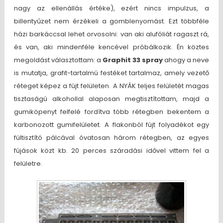
nagy az ellenállás értéke), ezért nincs impulzus, a
billentyűzet nem érzékeli a gomblenyomást. Ezt többféle
házi barkáccsal lehet orvosolni: van aki alufóliát ragaszt rá,
és van, aki mindenféle kencével próbálkozik. Én köztes
megoldást választottam: a
Graphit 33 spray
ahogy a neve
is mutatja, grafit-tartalmú festéket tartalmaz, amely vezető
réteget képez a fújt felületen. A NYÁK teljes felületét magas
tisztaságú alkohollal alaposan megtisztítottam, majd a
gumiköpenyt felfelé fordítva több rétegben bekentem a
karbonozott gumifelületet. A flakonból fújt folyadékot egy
fültisztító pálcával óvatosan három rétegben, az egyes
fújások közt kb. 20 perces száradási idővel vittem fel a
felületre.