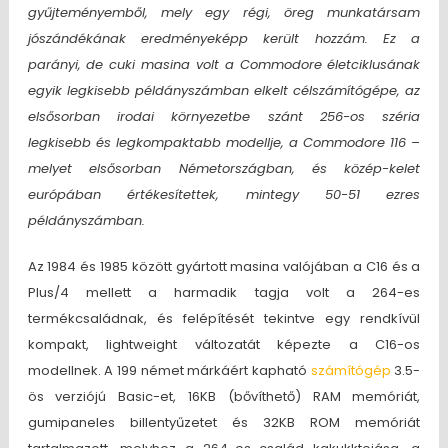
gyűjteményemből, mely egy régi, öreg munkatársam
jószándékának eredményeképp került hozzám. Ez a
parányi, de cuki masina volt a Commodore életciklusának
egyik legkisebb példányszámban elkelt célszámítógépe, az
elsősorban irodai környezetbe szánt 256-os széria
legkisebb és legkompaktabb modellje, a Commodore 116 –
melyet elsősorban Németországban, és közép-kelet
európában értékesítettek, mintegy 50-51 ezres
példányszámban.
Az 1984 és 1985 között gyártott masina valójában a C16 és a
Plus/4 mellett a harmadik tagja volt a 264-es
termékcsaládnak, és felépítését tekintve egy rendkívül
kompakt, lightweight változatát képezte a C16-os
modellnek. A 199 német márkáért kapható
számítógép
3.5-
ös verziójú Basic-et, 16KB (bővíthető) RAM memóriát,
gumipaneles billentyűzetet és 32KB ROM memóriát