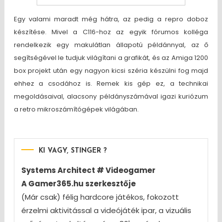
Egy valami maradt még hátra, az pedig a repro doboz
készítése. Mivel a C116-hoz az egyik fórumos kolléga
rendelkezik egy makulátlan állapotú példánnyal, az ő
segítségével le tudjuk világítani a grafikát, és az Amiga 1200
box projekt után egy nagyon kicsi széria készülni fog majd
ehhez a csodához is. Remek kis gép ez, a technikai
megoldásaival, alacsony példányszámával igazi kuriózum
a retro mikroszámítógépek világában.
KI VAGY, STINGER ?
Systems Architect # Videogamer
A Gamer365.hu szerkesztője
(Már csak) félig hardcore játékos, fokozott
érzelmi aktivitással a videójáték ipar, a vizuális