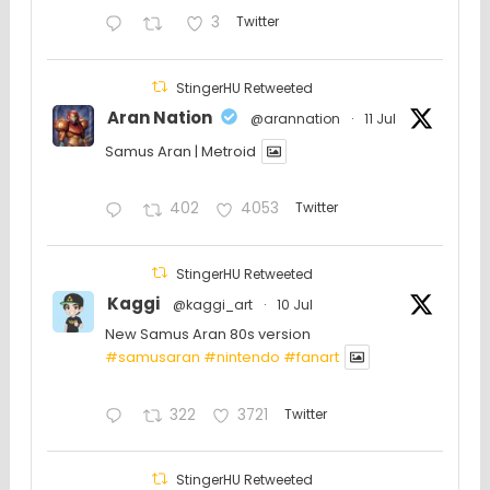
3
Twitter
StingerHU Retweeted
Aran Nation
@arannation
·
11 Jul
Samus Aran | Metroid
402
4053
Twitter
StingerHU Retweeted
Kaggi
@kaggi_art
·
10 Jul
New Samus Aran 80s version
#samusaran
#nintendo
#fanartㅤㅤㅤㅤ
322
3721
Twitter
StingerHU Retweeted