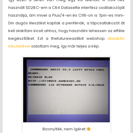
használt SD2IEC-em a C64 Datasette interfész csatlakozóját
használja, ám mivel a Plus/4-en és C116-on is 7pin-es mini-
Din dugós illesztést kaptak a perifériák, a tápcsatlakozót át
kell alakítani kicsit ahhoz, hogy használni lehessen az efféle
kiegészítőket. Ezt a thefuturewas8bit webshop
átalakító
készletével
oldottam meg, így már teljes a kép.
Bizonyíték, nem ígéret