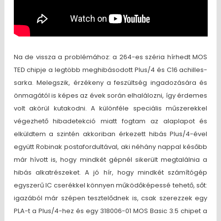
Na de vissza a problémához: a 264-es széria hírhedt MOS
TED chipje a legtöbb meghibásodott Plus/4 és C16 achilles-
sarka. Melegszik, érzékeny a feszültség ingadozására és
önmagától is képes az évek során elhalálozni, így érdemes
volt akörül kutakodni. A különféle speciális műszerekkel
végezhető hibadetekció miatt fogtam az alaplapot és
elküldtem a szintén akkoriban érkezett hibás Plus/4-ével
együtt Robinak postafordultával, aki néhány nappal később
már hívott is, hogy mindkét gépnél sikerült megtalálnia a
hibás alkatrészeket. A jó hír, hogy mindkét számítógép
egyszerű IC cserékkel könnyen működőképessé tehető, sőt:
igazából már szépen tesztelődnek is, csak szerezzek egy
PLA-t a Plus/4-hez és egy 318006-01 MOS Basic 3.5 chipet a