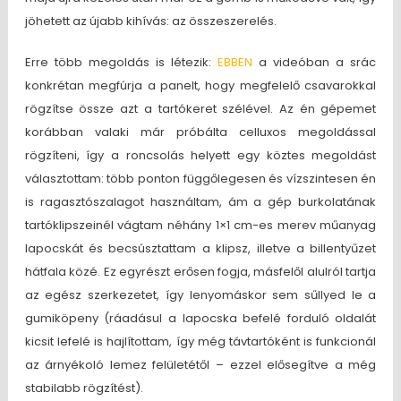
jöhetett az újabb kihívás: az összeszerelés.
Erre több megoldás is létezik:
EBBEN
a videóban a srác
konkrétan megfúrja a panelt, hogy megfelelő csavarokkal
rögzítse össze azt a tartókeret szélével. Az én gépemet
korábban valaki már próbálta celluxos megoldással
rögzíteni, így a roncsolás helyett egy köztes megoldást
választottam: több ponton függőlegesen és vízszintesen én
is ragasztószalagot használtam, ám a gép burkolatának
tartóklipszeinél vágtam néhány 1×1 cm-es merev műanyag
lapocskát és becsúsztattam a klipsz, illetve a billentyűzet
hátfala közé. Ez egyrészt erősen fogja, másfelől alulról tartja
az egész szerkezetet, így lenyomáskor sem sűllyed le a
gumiköpeny (ráadásul a lapocska befelé forduló oldalát
kicsit lefelé is hajlítottam, így még távtartóként is funkcionál
az árnyékoló lemez felületétől – ezzel elősegítve a még
stabilabb rögzítést).