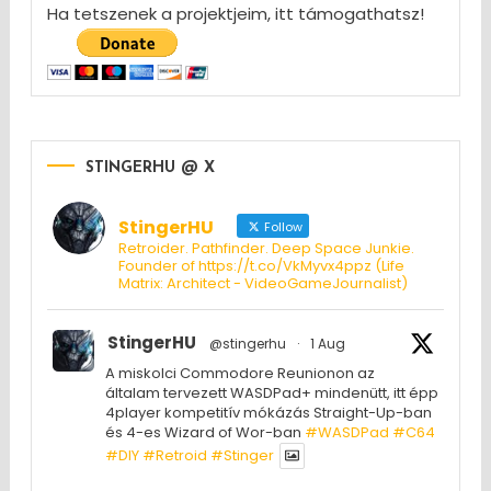
Ha tetszenek a projektjeim, itt támogathatsz!
STINGERHU @ X
StingerHU
Follow
Retroider. Pathfinder. Deep Space Junkie.
Founder of https://t.co/VkMyvx4ppz (Life
Matrix: Architect - VideoGameJournalist)
StingerHU
@stingerhu
·
1 Aug
A miskolci Commodore Reunionon az
általam tervezett WASDPad+ mindenütt, itt épp
4player kompetitív mókázás Straight-Up-ban
és 4-es Wizard of Wor-ban
#WASDPad
#C64
#DIY
#Retroid
#Stinger