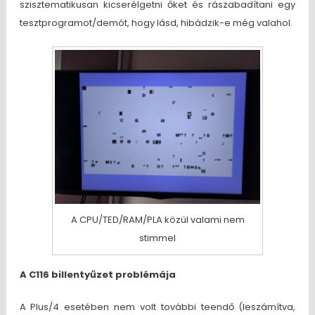
szisztematikusan kicserélgetni őket és rászabadítani egy
tesztprogramot/demót, hogy lásd, hibádzik-e még valahol.
A CPU/TED/RAM/PLA közül valami nem
stimmel
A C116 billentyűzet problémája
A Plus/4 esetében nem volt további teendő (leszámítva,