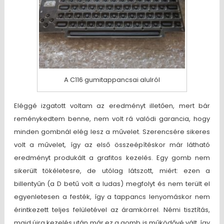
A C116 gumitappancsai alulról
Eléggé izgatott voltam az eredményt illetően, mert bár
reménykedtem benne, nem volt rá valódi garancia, hogy
minden gombnál elég lesz a művelet. Szerencsére sikeres
volt a művelet, így az első összeépítéskor már látható
eredményt produkált a grafitos kezelés. Egy gomb nem
sikerült tökéletesre, de utólag látszott, miért: ezen a
billentyűn (a D betű volt a ludas) megfolyt és nem terült el
egyenletesen a festék, így a tappancs lenyomáskor nem
érintkezett teljes felületével az áramkörrel. Némi tisztítás,
majd újra kezelés után már ez a gomb is működővé vált, így