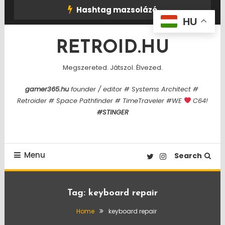
Skip
Hashtag mazsolázó
To
HU
Content
RETROID.HU
Megszereted. Játszol. Élvezed.
gamer365.hu
founder / editor # Systems Architect #
Retroider # Space Pathfinder # TimeTraveler #WE
C64!
#STINGER
Menu
Search
Tag:
keyboard repair
Home
keyboard repair