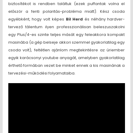
biztosítékot is rendben találtuk (ezek puffantak volna el
először a fenti polaritás-probléma miatt). Kész csoda
egyébként, hogy volt képes
Bil Herd
és néhány hardver-
tervező tálentum ilyen professzionálisan beleszuszakolni
egy Plus/4-es szinte teljes mását egy feleakkora kompakt
masinába (a gép belseje akkori szemmel gyakorlatilag egy
csoda volt), feltétlen ajánlom megtekintésre az úriember
egyik karácsonyi youtube anyagát, amelyben gyakorlatilag
érthető formában vezet be minket ennek a kis masinának a
tervezési-működési folyamataiba.