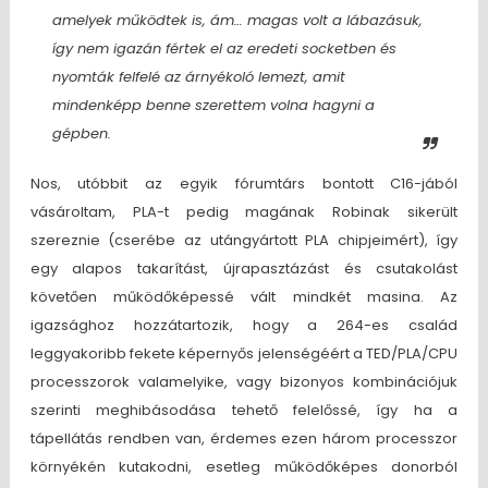
amelyek működtek is, ám… magas volt a lábazásuk,
így nem igazán fértek el az eredeti socketben és
nyomták felfelé az árnyékoló lemezt, amit
mindenképp benne szerettem volna hagyni a
gépben.
Nos, utóbbit az egyik fórumtárs bontott C16-jából
vásároltam, PLA-t pedig magának Robinak sikerült
szereznie (cserébe az utángyártott PLA chipjeimért), így
egy alapos takarítást, újrapasztázást és csutakolást
követően működőképessé vált mindkét masina. Az
igazsághoz hozzátartozik, hogy a 264-es család
leggyakoribb fekete képernyős jelenségéért a TED/PLA/CPU
processzorok valamelyike, vagy bizonyos kombinációjuk
szerinti meghibásodása tehető felelőssé, így ha a
tápellátás rendben van, érdemes ezen három processzor
környékén kutakodni, esetleg működőképes donorból