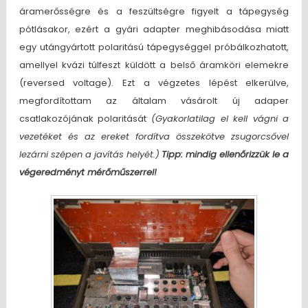
áramerősségre és a feszültségre figyelt a tápegység
pótlásakor, ezért a gyári adapter meghibásodása miatt
egy utángyártott polaritású tápegységgel próbálkozhatott,
amellyel kvázi túlfeszt küldött a belső áramköri elemekre
(reversed voltage). Ezt a végzetes lépést elkerülve,
megfordítottam az általam vásárolt új adaper
csatlakozójának polaritását
(Gyakorlatilag el kell vágni a
vezetéket és az ereket fordítva összekötve zsugorcsővel
lezárni szépen a javítás helyét.)
Tipp: mindig ellenőrizzük le a
végeredményt mérőműszerrel!