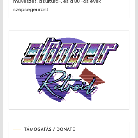
művészet, a kultúra-, és a 80'-as évek
szépségei iránt.
TÁMOGATÁS / DONATE