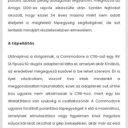
pótolni, utóbbit pedig utólagosan legyártom, méghozzá az
Amiga 1200-es reprók elkészülte után. Szintén fejtörést
okozott, hogy közel 34 éves masina miért nem adott
életjelet a megfelelő tápegység segítségével, de ezt
lentebb mindjárt részletesebben elmesélem.
A tápellátás
Utánajárva a dolgoknak, a Commodore a C116-ost egy 9V
1A típusú tű-dugós adapterrel látta el, amelyet akár Kínából,
az eredetivel megegyező küsővel is be lehet szerezni. Én is
ilyet vásároltam, viszont óva intek mindenkit a
meggondolatlan használattól, ezek az adapterek out of the
box ugyanis nem alkalmasak a C116-hoz, mert egy kis
átalakításra van szükség a csatlakozónál. A Commodore
ugyanis fordított polaritású tápegységet ír elő a masinához,
amelynek elmulasztása vagy figyelmen kívül hagyása
súlyos károkat okozhat a gép belsejében, akár már az első