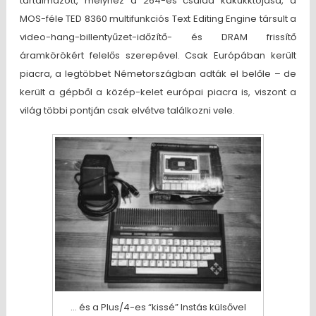
tartalmazott, melyhez a 264-es család kakukktojása, a
MOS-féle TED 8360 multifunkciós Text Editing Engine társult a
video-hang-billentyűzet-időzítő- és DRAM frissítő
áramkörökért felelős szerepével. Csak Európában került
piacra, a legtöbbet Németországban adták el belőle – de
került a gépből a közép-kelet európai piacra is, viszont a
világ többi pontján csak elvétve találkozni vele.
… és a Plus/4-es “kissé” Instás külsővel