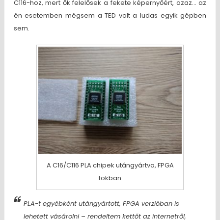
C116-hoz, mert ők felelősek a fekete képernyőért, azaz… az
én esetemben mégsem a TED volt a ludas egyik gépben
sem.
A C16/C116 PLA chipek utángyártva, FPGA
tokban
PLA-t egyébként utángyártott, FPGA verzióban is
lehetett vásárolni – rendeltem kettőt az internetről,