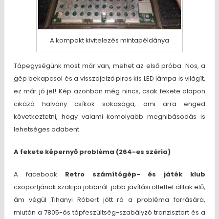
A kompakt kivitelezés mintapéldánya
Tápegységünk most már van, mehet az első próba. Nos, a
gép bekapcsol és a visszajelző piros kis LED lámpa is világít,
ez már jó jel! Kép azonban még nincs, csak fekete alapon
cikázó halvány csíkok sokasága, ami arra enged
következtetni, hogy valami komolyabb meghibásodás is
lehetséges odabent.
A fekete képernyő probléma (264-es széria)
A facebook
Retro számítógép- és játék klub
csoportjának szakijai jobbnál-jobb javítási ötlettel álltak elő,
ám végül Tihanyi Róbert jött rá a probléma forrására,
miután a 7805-ös tápfeszültség-szabályzó tranzisztort és a