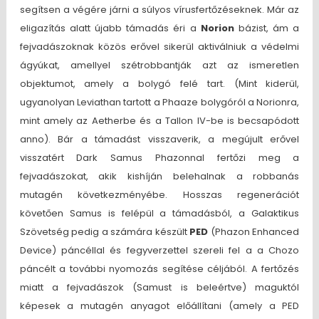
segítsen a végére járni a súlyos vírusfertőzéseknek. Már az
eligazítás alatt újabb támadás éri a
Norion
bázist, ám a
fejvadászoknak közös erővel sikerül aktiválniuk a védelmi
ágyúkat, amellyel szétrobbantják azt az ismeretlen
objektumot, amely a bolygó felé tart. (Mint kiderül,
ugyanolyan Leviathan tartott a Phaaze bolygóról a Norionra,
mint amely az Aetherbe és a Tallon IV-be is becsapódott
anno). Bár a támadást visszaverik, a megújult erővel
visszatért Dark Samus Phazonnal fertőzi meg a
fejvadászokat, akik kishíján belehalnak a robbanás
mutagén következményébe. Hosszas regenerációt
követően Samus is felépül a támadásból, a Galaktikus
Szövetség pedig a számára készült
PED
(Phazon Enhanced
Device) páncéllal és fegyverzettel szereli fel a a Chozo
páncélt a további nyomozás segítése céljából. A fertőzés
miatt a fejvadászok (Samust is beleértve) maguktól
képesek a mutagén anyagot előállítani (amely a PED