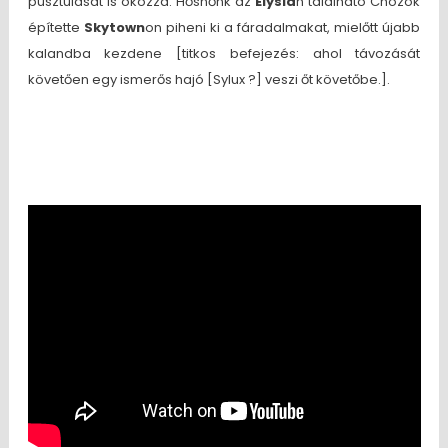
pusztulását is okozza. Hősnőnk az
Elysia
n található Chozok
építette
Skytown
on piheni ki a fáradalmakat, mielőtt újabb
kalandba kezdene [titkos befejezés: ahol távozását
követően egy ismerős hajó [Sylux ?] veszi őt követőbe.].