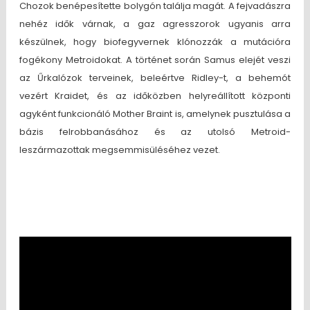
Chozok benépesítette bolygón találja magát. A fejvadászra
nehéz idők várnak, a gaz agresszorok ugyanis arra
készülnek, hogy biofegyvernek klónozzák a mutációra
fogékony Metroidokat. A történet során Samus elejét veszi
az Űrkalózok terveinek, beleértve Ridley-t, a behemót
vezért Kraidet, és az időközben helyreállított központi
agyként funkcionáló Mother Braint is, amelynek pusztulása a
bázis felrobbanásához és az utolsó Metroid-
leszármazottak megsemmisüléséhez vezet.