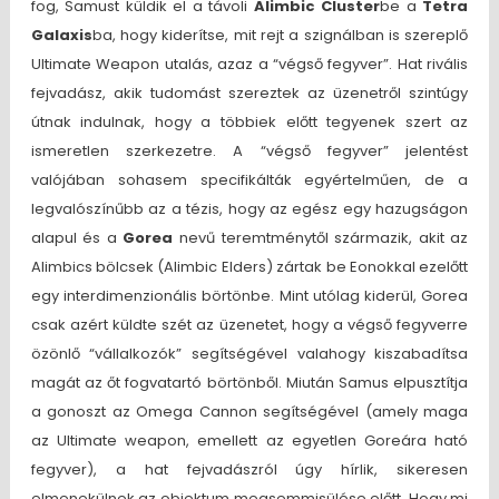
fog, Samust küldik el a távoli
Alimbic Cluster
be a
Tetra
Galaxis
ba, hogy kiderítse, mit rejt a szignálban is szereplő
Ultimate Weapon utalás, azaz a “végső fegyver”. Hat rivális
fejvadász, akik tudomást szereztek az üzenetről szintúgy
útnak indulnak, hogy a többiek előtt tegyenek szert az
ismeretlen szerkezetre. A “végső fegyver” jelentést
valójában sohasem specifikálták egyértelműen, de a
legvalószínűbb az a tézis, hogy az egész egy hazugságon
alapul és a
Gorea
nevű teremtménytől származik, akit az
Alimbics bölcsek (Alimbic Elders) zártak be Eonokkal ezelőtt
egy interdimenzionális börtönbe. Mint utólag kiderül, Gorea
csak azért küldte szét az üzenetet, hogy a végső fegyverre
özönlő “vállalkozók” segítségével valahogy kiszabadítsa
magát az őt fogvatartó börtönből. Miután Samus elpusztítja
a gonoszt az Omega Cannon segítségével (amely maga
az Ultimate weapon, emellett az egyetlen Goreára ható
fegyver), a hat fejvadászról úgy hírlik, sikeresen
elmenekülnek az objektum megsemmisülése előtt. Hogy mi