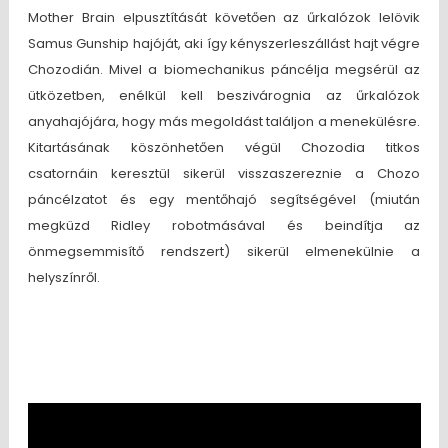
Mother Brain elpusztítását követően az űrkalózok lelövik
Samus Gunship hajóját, aki így kényszerleszállást hajt végre
Chozodián. Mivel a biomechanikus páncélja megsérül az
ütközetben, enélkül kell beszivárognia az űrkalózok
anyahajójára, hogy más megoldást találjon a menekülésre.
Kitartásának köszönhetően végül Chozodia titkos
csatornáin keresztül sikerül visszaszereznie a Chozo
páncélzatot és egy mentőhajó segítségével (miután
megküzd Ridley robotmásával és beindítja az
önmegsemmisítő rendszert) sikerül elmenekülnie a
helyszínről.