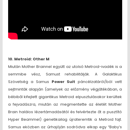
10. Metroid: Other M
Miután Mother Brainnel együtt az utolsó Metroid-ivadék is a
semmibe vész, Samust rehabilitálják. A Galaktikus
Szövetség a Samus
Power Suit
páncélzatáról/ból vett
sejtminták alapján (amelyek az előzmény végjátékában, a
bébiből kifejlett gigantikus Metroid elpusztulásakor kerültek
a fejvadászra, miután az megmentette az életét Mother
Brain halálos lézertámadásától és felvértezte őt a pusztító
Hyper Beammel) genetikailag újrateremtik a Metroid fajt.
Samus eközben az űrhajóján sodródva elkap egy “Baby’s