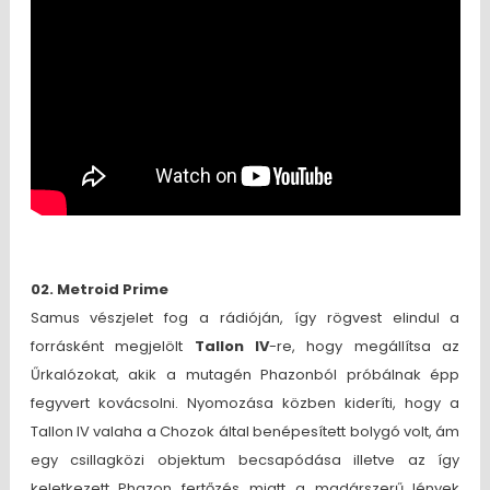
02. Metroid Prime
Samus vészjelet fog a rádióján, így rögvest elindul a
forrásként megjelölt
Tallon IV
-re, hogy megállítsa az
Űrkalózokat, akik a mutagén Phazonból próbálnak épp
fegyvert kovácsolni. Nyomozása közben kideríti, hogy a
Tallon IV valaha a Chozok által benépesített bolygó volt, ám
egy csillagközi objektum becsapódása illetve az így
keletkezett Phazon fertőzés miatt a madárszerű lények