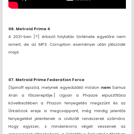
06. Metroid Prime 4
A 2021-ben [?] érkező folytatás története egyelőre nem
ismert, de az MP3: Corruption eseményei után játszódik
majd.
07. Metroid Prime Federation Force
[Spinoff epizód, melynek egyedülálló módon
nem
Samus
Aran a főszereplője.] Ugyan a Phaaze elpusztítása
következtében a Phazon fenyegetés megszűnt és az
Űrkalózok ereje is megcsappant, még mindig jelentős
fenyegetést jelentenek a civilizált rendszerek számára.
Hogy egyszer, s mindenkorra véget vessenek az