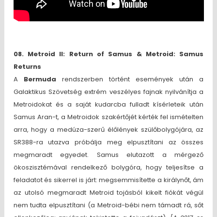
08. Metroid II: Return of Samus & Metroid: Samus
Returns
A
Bermuda
rendszerben történt események után a
Galaktikus Szövetség extrém veszélyes fajnak nyilvánítja a
Metroidokat és a saját kudarcba fulladt kísérleteik után
Samus Aran-t, a Metroidok szakértőjét kérték fel ismételten
arra, hogy a medúza-szerű élőlények szülőbolygójára, az
SR388-ra utazva próbálja meg elpusztítani az összes
megmaradt egyedet. Samus elutazott a mérgező
ökoszisztémával rendelkező bolygóra, hogy teljesítse a
feladatot és sikerrel is járt: megsemmisítette a királynőt, ám
az utolsó megmaradt Metroid tojásból kikelt fiókát végül
nem tudta elpusztítani (a Metroid-bébi nem támadt rá, sőt