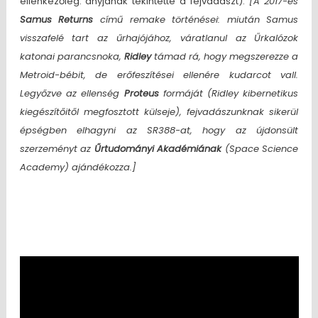
ellenkezőleg: anyjának tekintette a fejvadászt).
[A 2017-es
Samus Returns
című remake történései: miután Samus
visszafelé tart az űrhajójához, váratlanul az Űrkalózok
katonai parancsnoka,
Ridley
támad rá, hogy megszerezze a
Metroid-bébit, de erőfeszítései ellenére kudarcot vall.
Legyőzve az ellenség
Proteus
formáját (Ridley kibernetikus
kiegészítőitől megfosztott külseje), fejvadászunknak sikerül
épségben elhagyni az SR388-at, hogy az újdonsült
szerzeményt az
Űrtudományi Akadémiának
(Space Science
Academy) ajándékozza.]