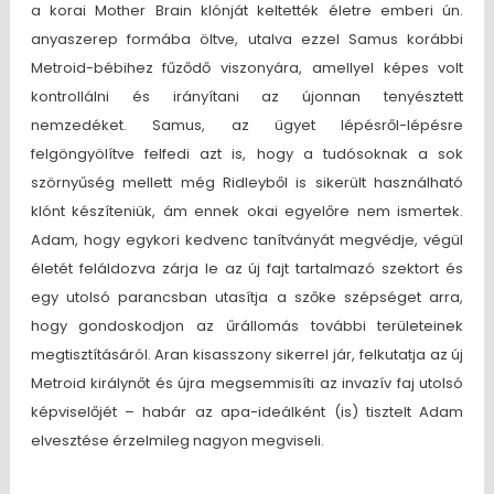
a korai Mother Brain klónját keltették életre emberi ún.
anyaszerep formába öltve, utalva ezzel Samus korábbi
Metroid-bébihez fűződő viszonyára, amellyel képes volt
kontrollálni és irányítani az újonnan tenyésztett
nemzedéket. Samus, az ügyet lépésről-lépésre
felgöngyölítve felfedi azt is, hogy a tudósoknak a sok
szörnyűség mellett még Ridleyből is sikerült használható
klónt készíteniük, ám ennek okai egyelőre nem ismertek.
Adam, hogy egykori kedvenc tanítványát megvédje, végül
életét feláldozva zárja le az új fajt tartalmazó szektort és
egy utolsó parancsban utasítja a szőke szépséget arra,
hogy gondoskodjon az űrállomás további területeinek
megtisztításáról. Aran kisasszony sikerrel jár, felkutatja az új
Metroid királynőt és újra megsemmisíti az invazív faj utolsó
képviselőjét – habár az apa-ideálként (is) tisztelt Adam
elvesztése érzelmileg nagyon megviseli.