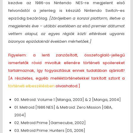
kezdve az 1986-os Nintendo NES-re megjelent első
felvonástól a jelenleg is készülő Nintendo Switch-es
epizódig bezárólag.
[Zárójelben a konzol platform, illetve a
megjelenés éve – utóbbi esetében az első premier dátumot
vettem alapul, az egyes régiók közti eltérések ugyanis
bizonyos epizódoknál években mérhetőek.]
Figyelem: a lenti zanzásított,
összefoglaló-jellegű
ismertetők rövid mivoltuk ellenére történeti spoilereket
tartalmaznak, így fogyasztásuk ennek tudatában ajánlott!
[A részletes, egyéb melléktörténetekkel tarkított sztorit a
történeti elbeszélésben
olvashatod.]
00. Metroid: Volume 1 [Manga, 2003] & 2 [Manga, 2004]
01. Metroid [1986 NES] & Metroid: Zero Mission [GBA,
2004]
02. Metroid Prime [Gamecube, 2002]
03. Metroid Prime: Hunters [DS, 2006]