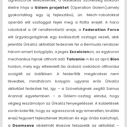
agresszorok létezésének, a Galaktikus Szövetség titokban
életre hívja a
Gólem projektet
(Operation Golem),amely
gyakorlatilag egy új fejlesztésű, ún. Mech-robotokkal
operáló elit osztaggal fejeli meg a flotta erejét. A harci
robotokat a GF rendfenntartó ereje, a
Federation Force
elit űrgyalogságának egy kiválasztott osztaga vezeti, akik
jelentős Űrkalóz aktivitást fedeznek fel a Bermuda rendszer
három ismert bolygóján, a jeges
Excelcion
on, az egykoron
mechanikus fajnak otthont adó
Talvania
-n és az apró
Bion
holdon, mely egy elfeledett ősi űrutazó civilizáció otthonául
szolgált az óidőkben. A felderítők megérzései nem
tévedtek, mindhárom bolygón ugyanis erős Űrkalóz
aktivitást fedeztek fel, így – a Szövetségnek segítő Samus
Arannal egyetemben – a Gólem-osztag elindul, hogy
végleg leszámoljon az Űrkalóz fenyegetéssel. A küldetések
során kiderítik, hogy az agresszorok egy ismeretlen, brutális
erejű fegyvert fejlesztenek titokban és egy óriási kalózhajó,
a
Doomseye
védelmét élvezve felügyelik az aktivitást –