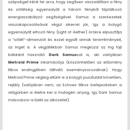
szépséget kérik fel arra, hogy segítsen visszaállítani a fény
és sötétség egyensúlyát a három fényből táplálkozó
energiaszabályzó segítségével. Samus a szerkezetek
visszakapcsolásával végül sikerrel jár, így a bolygó
egyensúlyát elhozó fény (Light of Aether) örökre elpusztítja
a “sötét”-dimenziót és ezzel együtt annak teremtményeit,
az Inget is. A végjátékban Samus megküzd az Ing fajt
bábként használó
Dark Samus
sal is, aki valójában
Metroid Prime
inkarnációja (köszönhetően az előzmény
titkos endingjében látható eseménysorozatnak). Hogy
Metroid Prime végleg eltűnt-e a bolygó pusztulást követően,
rejtély (valójában nem, az Echoes titkos befejezésben a
világűrben is életre kel a mutagén anyag, így Dark Samus
másodszor is túléli az ütközetet).