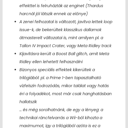
effekttel is felruházták az enginet (Thardus
harcnál jól látszik ennek az előnye)
A zenei felhozatal is változott, javítva lettek loop
issue-k, de bekerültek klasszikus dallamok
átmasterelt változatai is, mint amilyen pl. a
Tallon IV Impact Crater, vagy Meta Ridley track
Kijavításra került a Boost Ball glitch, amit Meta
Ridley ellen lehetett felhasználni
Bizonyos speciális effektek kikerültek a
trilógiából: pl. a Prime 1-ben tapasztalható
vízfelszín fodrozódás, mikor találat vagy hatás
éri a folyadékot, most már csak hanghatásban
hallatszik
… és még sorolhatnánk, de egy a lényeg: a
technikai ráncfelvarrás a Wii-ből kihozta a
maximumot, így a trilógiából azóta is ez a