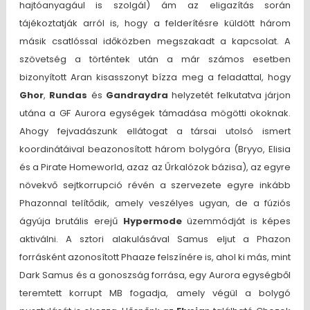
hajtóanyagául is szolgál) ám az eligazítás során
tájékoztatják arról is, hogy a felderítésre küldött három
másik csatlóssal időközben megszakadt a kapcsolat. A
szövetség a történtek után a már számos esetben
bizonyított Aran kisasszonyt bízza meg a feladattal, hogy
Ghor
,
Rundas
és
Gandraydra
helyzetét felkutatva járjon
utána a GF Aurora egységek támadása mögötti okoknak.
Ahogy fejvadászunk ellátogat a társai utolsó ismert
koordinátáival beazonosított három bolygóra (Bryyo, Elisia
és a Pirate Homeworld, azaz az Űrkalózok bázisa), az egyre
növekvő sejtkorrupció révén a szervezete egyre inkább
Phazonnal telítődik, amely veszélyes ugyan, de a fúziós
ágyúja brutális erejű
Hypermode
üzemmódját is képes
aktiválni. A sztori alakulásával Samus eljut a Phazon
forrásként azonosított Phaaze felszínére is, ahol ki más, mint
Dark Samus és a gonoszság forrása, egy Aurora egységből
teremtett korrupt MB fogadja, amely végül a bolygó