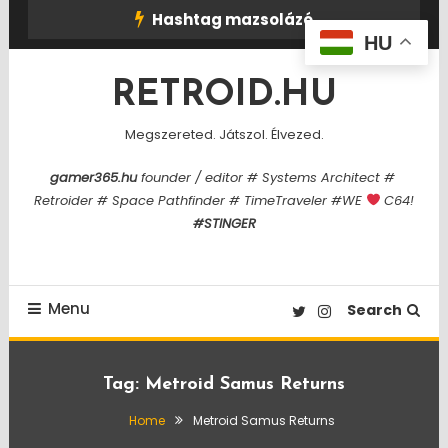
Skip
Hashtag mazsolázó
To
HU
Content
RETROID.HU
Megszereted. Játszol. Élvezed.
gamer365.hu
founder / editor # Systems Architect #
Retroider # Space Pathfinder # TimeTraveler #WE
C64!
#STINGER
Menu
Search
Tag:
Metroid Samus Returns
Home
Metroid Samus Returns