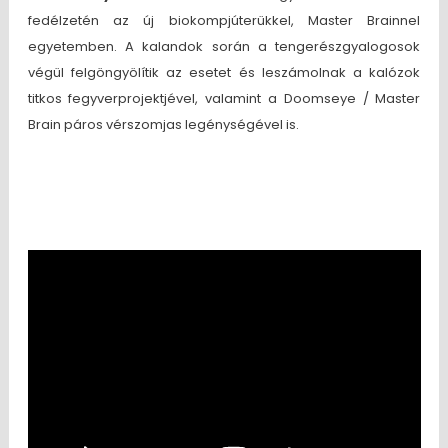
fedélzetén az új biokompjúterükkel, Master Brainnel
egyetemben. A kalandok során a tengerészgyalogosok
végül felgöngyölítik az esetet és leszámolnak a kalózok
titkos fegyverprojektjével, valamint a Doomseye / Master
Brain páros vérszomjas legénységével is.