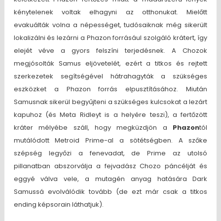
kénytelenek voltak elhagyni az otthonukat. Mielőtt
evakuálták volna a népességet, tudósaiknak még sikerült
lokalizálni és lezárni a Phazon forrásául szolgáló krátert, így
elejét véve a gyors felszíni terjedésnek. A Chozok
megjósolták Samus eljövetelét, ezért a titkos és rejtett
szerkezetek segítségével hátrahagyták a szükséges
eszközket a Phazon forrás elpusztításához. Miután
Samusnak sikerül begyűjteni a szükséges kulcsokat a lezárt
kapuhoz (és Meta Ridleyt is a helyére teszi), a fertőzött
kráter mélyébe száll, hogy megküzdjön a
Phazon
tól
mutálódott Metroid Prime-al a sötétségben. A szőke
szépség legyőzi a fenevadat, de Prime az utolsó
pillanatban abszorválja a fejvadász Chozo páncélját és
eggyé válva vele, a mutagén anyag hatására Dark
Samussá evolválódik tovább (de ezt már csak a titkos
ending képsorain láthatjuk).