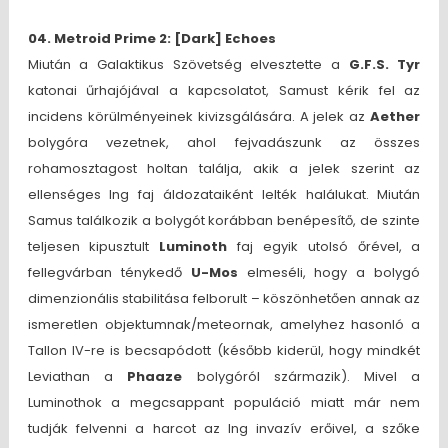
04. Metroid Prime 2: [Dark] Echoes
Miután a Galaktikus Szövetség elvesztette a
G.F.S. Tyr
katonai űrhajójával a kapcsolatot, Samust kérik fel az
incidens körülményeinek kivizsgálására. A jelek az
Aether
bolygóra vezetnek, ahol fejvadászunk az összes
rohamosztagost holtan találja, akik a jelek szerint az
ellenséges Ing faj áldozataiként lelték halálukat. Miután
Samus találkozik a bolygót korábban benépesítő, de szinte
teljesen kipusztult
Luminoth
faj egyik utolsó őrével, a
fellegvárban ténykedő
U-Mos
elmeséli, hogy a bolygó
dimenzionális stabilitása felborult – köszönhetően annak az
ismeretlen objektumnak/meteornak, amelyhez hasonló a
Tallon IV-re is becsapódott (később kiderül, hogy mindkét
Leviathan a
Phaaze
bolygóról származik). Mivel a
Luminothok a megcsappant populáció miatt már nem
tudják felvenni a harcot az Ing invazív erőivel, a szőke