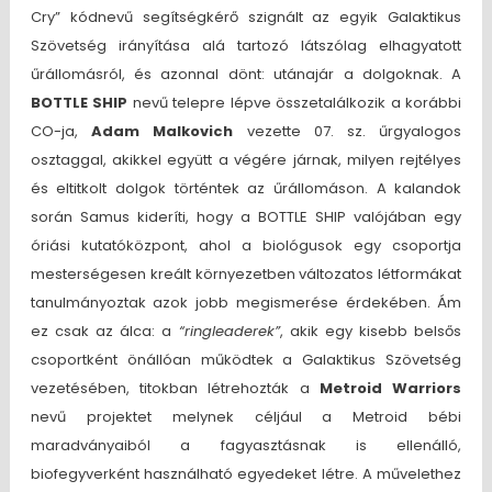
Cry” kódnevű segítségkérő szignált az egyik Galaktikus
Szövetség irányítása alá tartozó látszólag elhagyatott
űrállomásról, és azonnal dönt: utánajár a dolgoknak. A
BOTTLE SHIP
nevű telepre lépve összetalálkozik a korábbi
CO-ja,
Adam Malkovich
vezette 07. sz. űrgyalogos
osztaggal, akikkel együtt a végére járnak, milyen rejtélyes
és eltitkolt dolgok történtek az űrállomáson. A kalandok
során Samus kideríti, hogy a BOTTLE SHIP valójában egy
óriási kutatóközpont, ahol a biológusok egy csoportja
mesterségesen kreált környezetben változatos létformákat
tanulmányoztak azok jobb megismerése érdekében. Ám
ez csak az álca: a
“ringleaderek”
, akik egy kisebb belsős
csoportként önállóan működtek a Galaktikus Szövetség
vezetésében, titokban létrehozták a
Metroid Warriors
nevű projektet melynek céljául a Metroid bébi
maradványaiból a fagyasztásnak is ellenálló,
biofegyverként használható egyedeket létre. A művelethez