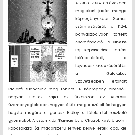
A 2003-2004-es években
megjelent japán manga
képregényekben Samus
származásáról, a K2-L
bányászbolygón történt
eseményekről, a
Chozo
faj képviselőivel történt
találkozásáról, a
fejvadász kiképzéséről és
a Galaktikus
Szövetségben eltöltött
idejéről tudhatunk meg többet. A képregény elmeséli,
hogyan ütöttek rajta az Űrkalózok az Afloraltit
üzemanyagtelepen, hogyan ölték meg a szüleit és hogyan
hagyta magára a gonosz Ridley a félelemtől reszkető
gyermeket. A sztori kitér
Samus
és a Chozok közti érzelmi
kapcsolatra (a madárszerű lények késve értek oda, de