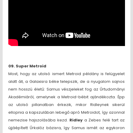
09. Super Metroid
Most, hogy az utolsó ismert Metroid példány is felügyelet
alatt áll, a Galaxisra béke telepszik, de a nyugalom sajnos
nem hosszú életű: Samus vészjeleket fog az Űrtudományi
Akadémiáról, amelynek a Metroid-bébit ajándékozta. Épp
az utolsó pillanatban érkezik, mikor Ridleynek sikerül
ellopnia a kapszulában lebegő apró Metroidot, így azonnal
nemezise hajszolásába kezd.
Ridley
a Zebes felé tart az
újjáépített Űrkalóz bázisra, így Samus ismét az egykoron