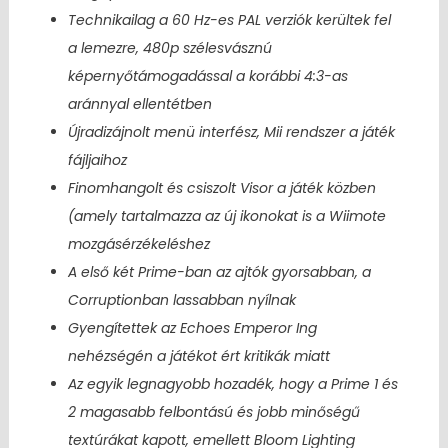
Technikailag a 60 Hz-es PAL verziók kerültek fel
a lemezre, 480p szélesvásznú
képernyőtámogadással a korábbi 4:3-as
aránnyal ellentétben
Újradizájnolt menü interfész, Mii rendszer a játék
fájljaihoz
Finomhangolt és csiszolt Visor a játék közben
(amely tartalmazza az új ikonokat is a Wiimote
mozgásérzékeléshez
A első két Prime-ban az ajtók gyorsabban, a
Corruptionban lassabban nyílnak
Gyengítettek az Echoes Emperor Ing
nehézségén a játékot ért kritikák miatt
Az egyik legnagyobb hozadék, hogy a Prime 1 és
2 magasabb felbontású és jobb minőségű
textúrákat kapott, emellett Bloom Lighting