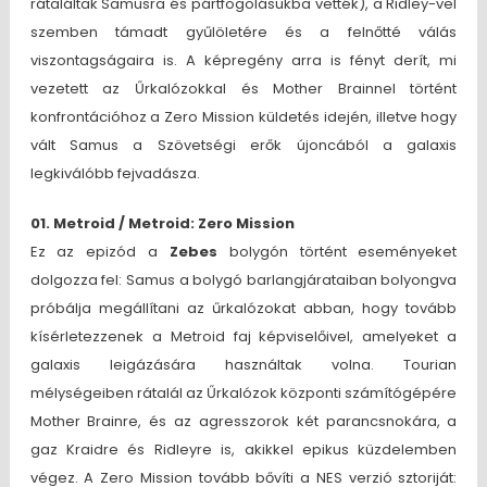
rátaláltak Samusra és pártfogolásukba vették), a Ridley-vel
szemben támadt gyűlöletére és a felnőtté válás
viszontagságaira is. A képregény arra is fényt derít, mi
vezetett az Űrkalózokkal és Mother Brainnel történt
konfrontációhoz a Zero Mission küldetés idején, illetve hogy
vált Samus a Szövetségi erők újoncából a galaxis
legkiválóbb fejvadásza.
01. Metroid / Metroid: Zero Mission
Ez az epizód a
Zebes
bolygón történt eseményeket
dolgozza fel: Samus a bolygó barlangjárataiban bolyongva
próbálja megállítani az űrkalózokat abban, hogy tovább
kísérletezzenek a Metroid faj képviselőivel, amelyeket a
galaxis leigázására használtak volna. Tourian
mélységeiben rátalál az Űrkalózok központi számítógépére
Mother Brainre, és az agresszorok két parancsnokára, a
gaz Kraidre és Ridleyre is, akikkel epikus küzdelemben
végez. A Zero Mission tovább bővíti a NES verzió sztoriját: