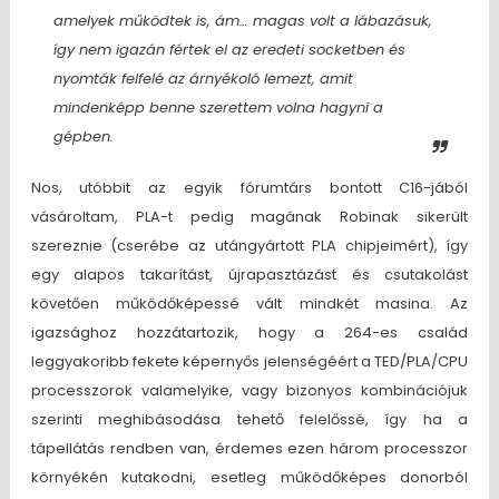
amelyek működtek is, ám… magas volt a lábazásuk,
így nem igazán fértek el az eredeti socketben és
nyomták felfelé az árnyékoló lemezt, amit
mindenképp benne szerettem volna hagyni a
gépben.
Nos, utóbbit az egyik fórumtárs bontott C16-jából
vásároltam, PLA-t pedig magának Robinak sikerült
szereznie (cserébe az utángyártott PLA chipjeimért), így
egy alapos takarítást, újrapasztázást és csutakolást
követően működőképessé vált mindkét masina. Az
igazsághoz hozzátartozik, hogy a 264-es család
leggyakoribb fekete képernyős jelenségéért a TED/PLA/CPU
processzorok valamelyike, vagy bizonyos kombinációjuk
szerinti meghibásodása tehető felelőssé, így ha a
tápellátás rendben van, érdemes ezen három processzor
környékén kutakodni, esetleg működőképes donorból