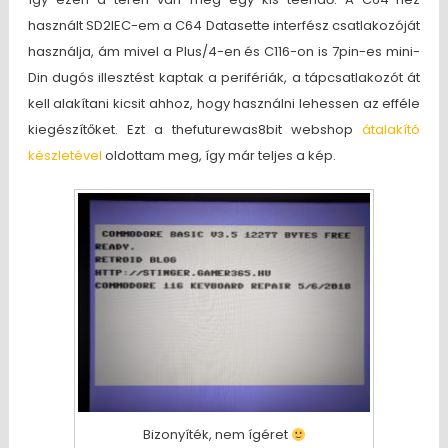
használt SD2IEC-em a C64 Datasette interfész csatlakozóját
használja, ám mivel a Plus/4-en és C116-on is 7pin-es mini-
Din dugós illesztést kaptak a perifériák, a tápcsatlakozót át
kell alakítani kicsit ahhoz, hogy használni lehessen az efféle
kiegészítőket. Ezt a thefuturewas8bit webshop
átalakító
készletével
oldottam meg, így már teljes a kép.
Bizonyíték, nem ígéret