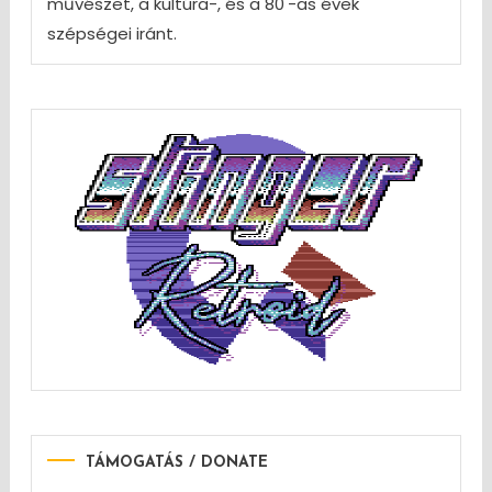
művészet, a kultúra-, és a 80'-as évek
szépségei iránt.
TÁMOGATÁS / DONATE