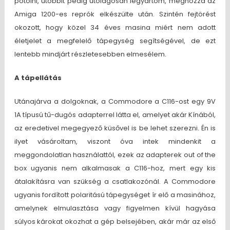
pótolni, utóbbit pedig utólagosan legyártom, méghozzá az
Amiga 1200-es reprók elkészülte után. Szintén fejtörést
okozott, hogy közel 34 éves masina miért nem adott
életjelet a megfelelő tápegység segítségével, de ezt
lentebb mindjárt részletesebben elmesélem.
A tápellátás
Utánajárva a dolgoknak, a Commodore a C116-ost egy 9V
1A típusú tű-dugós adapterrel látta el, amelyet akár Kínából,
az eredetivel megegyező küsővel is be lehet szerezni. Én is
ilyet vásároltam, viszont óva intek mindenkit a
meggondolatlan használattól, ezek az adapterek out of the
box ugyanis nem alkalmasak a C116-hoz, mert egy kis
átalakításra van szükség a csatlakozónál. A Commodore
ugyanis fordított polaritású tápegységet ír elő a masinához,
amelynek elmulasztása vagy figyelmen kívül hagyása
súlyos károkat okozhat a gép belsejében, akár már az első