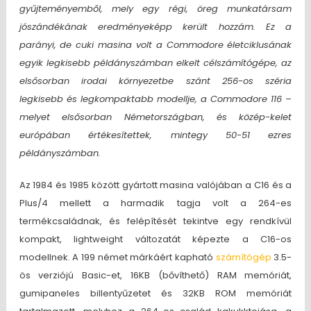
gyűjteményemből, mely egy régi, öreg munkatársam
jószándékának eredményeképp került hozzám. Ez a
parányi, de cuki masina volt a Commodore életciklusának
egyik legkisebb példányszámban elkelt célszámítógépe, az
elsősorban irodai környezetbe szánt 256-os széria
legkisebb és legkompaktabb modellje, a Commodore 116 –
melyet elsősorban Németországban, és közép-kelet
európában értékesítettek, mintegy 50-51 ezres
példányszámban.
Az 1984 és 1985 között gyártott masina valójában a C16 és a
Plus/4 mellett a harmadik tagja volt a 264-es
termékcsaládnak, és felépítését tekintve egy rendkívül
kompakt, lightweight változatát képezte a C16-os
modellnek. A 199 német márkáért kapható
számítógép
3.5-
ös verziójú Basic-et, 16KB (bővíthető) RAM memóriát,
gumipaneles billentyűzetet és 32KB ROM memóriát