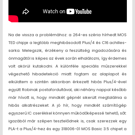
Na de vissza a problémához: a 264-es széria hírhedt MOS
TED chipje a legtöbb meghibásodott Plus/4 és C16 achilles-
sarka. Melegszik, érzékeny a feszültség ingadozására és
önmagától is képes az évek során elhalálozni, így érdemes
volt akörül kutakodni. A különféle speciális műszerekkel
végezhető hibadetekció miatt fogtam az alaplapot és
elküldtem a szintén akkoriban érkezett hibás Plus/4-ével
együtt Robinak postafordultával, aki néhány nappal később
már hívott is, hogy mindkét gépnél sikerült megtalálnia a
hibás alkatrészeket. A jó hír, hogy mindkét számítógép
egyszerű IC cserékkel könnyen működőképessé tehető, sőt:
igazából már szépen tesztelődnek is, csak szerezzek egy
PLA-t a Plus/4-hez és egy 318006-01 MOS Basic 3.5 chipet a