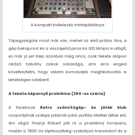
A kompakt kivitelezés mintapéldánya
Tápegységünk most már van, mehet az első próba. Nos, a
gép bekapcsol és a visszajelző piros kis LED lámpa is világít,
ez már jó jel! Kép azonban még nincs, csak fekete alapon
cikázó halvány csíkok sokasága, ami arra enged
következtetni, hogy valami komolyabb meghibásodás is
lehetséges odabent.
A fekete képernyő probléma (264-es széria)
A facebook
Retro számítógép- és játék klub
csoportjának szakijai jobbnál-jobb javítási ötlettel álltak elő,
ám végül Tihanyi Róbert jött rá a probléma forrására,
miután a 7805-ös tápfeszültség-szabályzó tranzisztort és a