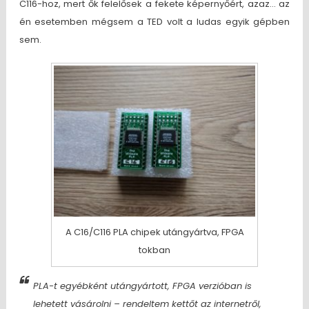
C116-hoz, mert ők felelősek a fekete képernyőért, azaz… az
én esetemben mégsem a TED volt a ludas egyik gépben
sem.
A C16/C116 PLA chipek utángyártva, FPGA
tokban
PLA-t egyébként utángyártott, FPGA verzióban is
lehetett vásárolni – rendeltem kettőt az internetről,