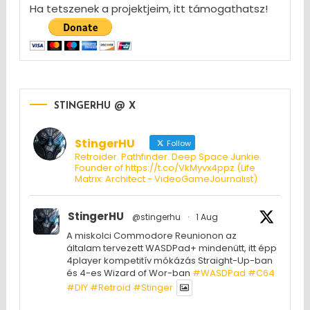
Ha tetszenek a projektjeim, itt támogathatsz!
STINGERHU @ X
StingerHU
Follow
Retroider. Pathfinder. Deep Space Junkie.
Founder of https://t.co/VkMyvx4ppz (Life
Matrix: Architect - VideoGameJournalist)
StingerHU
@stingerhu
·
1 Aug
A miskolci Commodore Reunionon az
általam tervezett WASDPad+ mindenütt, itt épp
4player kompetitív mókázás Straight-Up-ban
és 4-es Wizard of Wor-ban
#WASDPad
#C64
#DIY
#Retroid
#Stinger