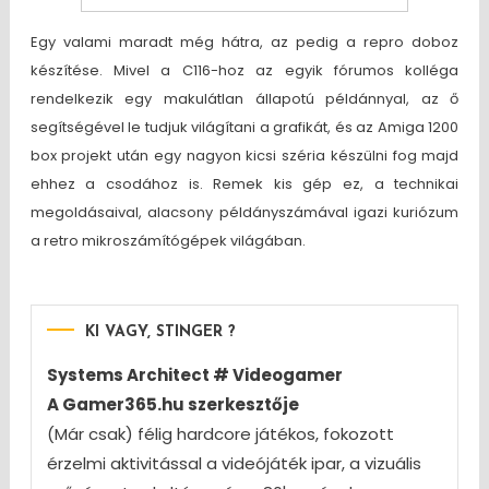
Egy valami maradt még hátra, az pedig a repro doboz
készítése. Mivel a C116-hoz az egyik fórumos kolléga
rendelkezik egy makulátlan állapotú példánnyal, az ő
segítségével le tudjuk világítani a grafikát, és az Amiga 1200
box projekt után egy nagyon kicsi széria készülni fog majd
ehhez a csodához is. Remek kis gép ez, a technikai
megoldásaival, alacsony példányszámával igazi kuriózum
a retro mikroszámítógépek világában.
KI VAGY, STINGER ?
Systems Architect # Videogamer
A Gamer365.hu szerkesztője
(Már csak) félig hardcore játékos, fokozott
érzelmi aktivitással a videójáték ipar, a vizuális