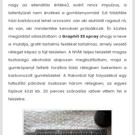
nagy az ellenállás értéke), ezért nincs impulzus, a
billentyűzet nem érzékeli a gomblenyomást. Ezt többféle
házi barkáccsal lehet orvosolni: van aki alufóliát ragaszt rá,
és van, aki mindenféle kencével próbálkozik. Én köztes
megoldást választottam: a
Graphit 33 spray
ahogy a neve
is mutatja, grafit-tartalmú festéket tartalmaz, amely vezető
réteget képez a fújt felületen. A NYÁK teljes felületét magas
tisztaságú alkohollal alaposan megtisztítottam, majd a
gumiköpenyt felfelé fordítva több rétegben bekentem a
karbonozott gumifelületet. A flakonból fújt folyadékot egy
fültisztító pálcával óvatosan három rétegben, az egyes
fújások közt kb. 20 perces száradási idővel vittem fel a
felületre.