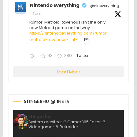
Nintendo Everything
@nineverything
·
1 Jul
Rumor: Metroid Ravenous isn’t the only
new Metroid game on the way
https://nintendoeverything.com/rumor-
metroid-ravenous-isnt-t...
68
880
Twitter
Load More
STINGERHU @ INSTA
stingerhu
System architect # Gamer365 Editor #
Videogamer # Retroider