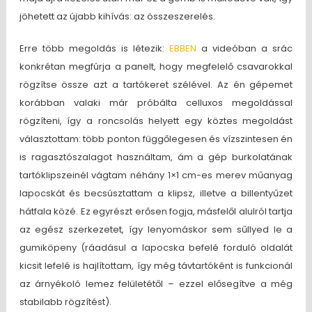
jöhetett az újabb kihívás: az összeszerelés.
Erre több megoldás is létezik:
EBBEN
a videóban a srác
konkrétan megfúrja a panelt, hogy megfelelő csavarokkal
rögzítse össze azt a tartókeret szélével. Az én gépemet
korábban valaki már próbálta celluxos megoldással
rögzíteni, így a roncsolás helyett egy köztes megoldást
választottam: több ponton függőlegesen és vízszintesen én
is ragasztószalagot használtam, ám a gép burkolatának
tartóklipszeinél vágtam néhány 1×1 cm-es merev műanyag
lapocskát és becsúsztattam a klipsz, illetve a billentyűzet
hátfala közé. Ez egyrészt erősen fogja, másfelől alulról tartja
az egész szerkezetet, így lenyomáskor sem sűllyed le a
gumiköpeny (ráadásul a lapocska befelé forduló oldalát
kicsit lefelé is hajlítottam, így még távtartóként is funkcionál
az árnyékoló lemez felületétől – ezzel elősegítve a még
stabilabb rögzítést).