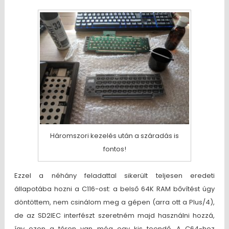
Háromszori kezelés után a száradás is
fontos!
Ezzel a néhány feladattal sikerült teljesen eredeti
állapotába hozni a C116-ost: a belső 64K RAM bővítést úgy
döntöttem, nem csinálom meg a gépen (arra ott a Plus/4),
de az SD2IEC interfészt szeretném majd használni hozzá,
így ezen a téren van még egy kis teendő. A C64-hez