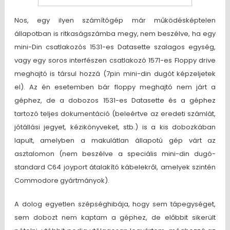
Nos, egy ilyen számítógép már működésképtelen
állapotban is ritkaságszámba megy, nem beszélve, ha egy
mini-Din csatlakozós 1531-es Datasette szalagos egység,
vagy egy soros interfészen csatlakozó 1571-es Floppy drive
meghajtó is társul hozzá (7pin mini-din dugót képzeljetek
el). Az én esetemben bár floppy meghajtó nem járt a
géphez, de a dobozos 1531-es Datasette és a géphez
tartozó teljes dokumentáció (beleértve az eredeti számlát,
jótállási jegyet, kézikönyveket, stb.) is a kis dobozkában
lapult, amelyben a makulátlan állapotú gép várt az
asztalomon (nem beszélve a speciális mini-din dugó-
standard C64 joyport átalakító kábelekről, amelyek szintén
Commodore gyártmányok).
A dolog egyetlen szépséghibája, hogy sem tápegységet,
sem dobozt nem kaptam a géphez, de előbbit sikerült