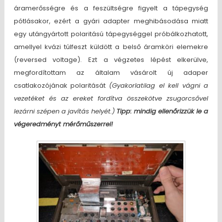
áramerősségre és a feszültségre figyelt a tápegység
pótlásakor, ezért a gyári adapter meghibásodása miatt
egy utángyártott polaritású tápegységgel próbálkozhatott,
amellyel kvázi túlfeszt küldött a belső áramköri elemekre
(reversed voltage). Ezt a végzetes lépést elkerülve,
megfordítottam az általam vásárolt új adaper
csatlakozójának polaritását
(Gyakorlatilag el kell vágni a
vezetéket és az ereket fordítva összekötve zsugorcsővel
lezárni szépen a javítás helyét.)
Tipp: mindig ellenőrizzük le a
végeredményt mérőműszerrel!