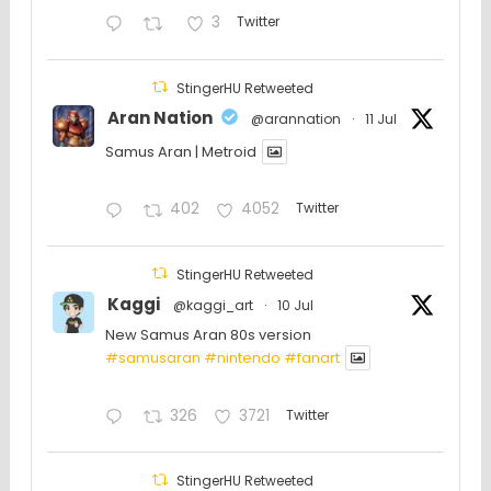
3
Twitter
StingerHU Retweeted
Aran Nation
@arannation
·
11 Jul
Samus Aran | Metroid
402
4052
Twitter
StingerHU Retweeted
Kaggi
@kaggi_art
·
10 Jul
New Samus Aran 80s version
#samusaran
#nintendo
#fanartㅤㅤㅤㅤ
326
3721
Twitter
StingerHU Retweeted