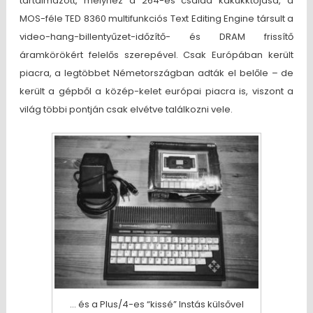
tartalmazott, melyhez a 264-es család kakukktojása, a
MOS-féle TED 8360 multifunkciós Text Editing Engine társult a
video-hang-billentyűzet-időzítő- és DRAM frissítő
áramkörökért felelős szerepével. Csak Európában került
piacra, a legtöbbet Németországban adták el belőle – de
került a gépből a közép-kelet európai piacra is, viszont a
világ többi pontján csak elvétve találkozni vele.
… és a Plus/4-es “kissé” Instás külsővel