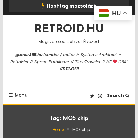
Skip
Hashtag mazsolázó
To
HU
Content
RETROID.HU
Megszereted. Játszol. Élvezed.
gamer365.hu
founder / editor # Systems Architect #
Retroider # Space Pathfinder # TimeTraveler #WE
C64!
#STINGER
Menu
Search
Tag:
MOS chip
Home
MOS chip