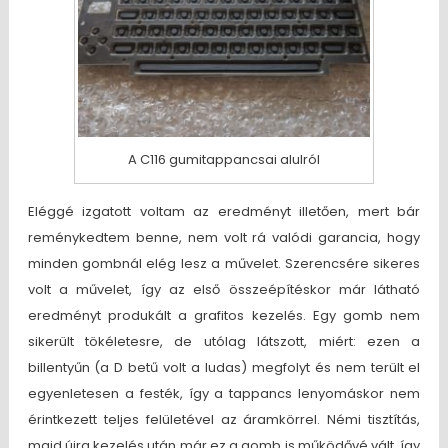
A C116 gumitappancsai alulról
Eléggé izgatott voltam az eredményt illetően, mert bár
reménykedtem benne, nem volt rá valódi garancia, hogy
minden gombnál elég lesz a művelet. Szerencsére sikeres
volt a művelet, így az első összeépítéskor már látható
eredményt produkált a grafitos kezelés. Egy gomb nem
sikerült tökéletesre, de utólag látszott, miért: ezen a
billentyűn (a D betű volt a ludas) megfolyt és nem terült el
egyenletesen a festék, így a tappancs lenyomáskor nem
érintkezett teljes felületével az áramkörrel. Némi tisztítás,
majd újra kezelés után már ez a gomb is működővé vált, így