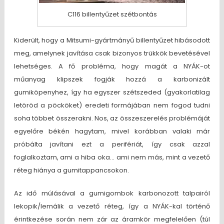
C116 billentyűzet szétbontás
Kiderült, hogy a Mitsumi-gyártmányű billentyűzet hibásodott
meg, amelynek javítása csak bizonyos trükkök bevetésével
lehetséges. A fő probléma, hogy magát a NYÁK-ot
műanyag klipszek fogják hozzá a karbonizált
gumiköpenyhez, így ha egyszer szétszeded (gyakorlatilag
letöröd a pöcköket) eredeti formájában nem fogod tudni
soha többet összerakni. Nos, az összeszerelés problémáját
egyelőre békén hagytam, mivel korábban valaki már
próbálta javítani ezt a perifériát, így csak azzal
foglalkoztam, ami a hiba oka… ami nem más, mint a vezető
réteg hiánya a gumitappancsokon.
Az idő múlásával a gumigombok karbonozott talpairól
lekopik/lemálik a vezető réteg, így a NYÁK-kal történő
érintkezése során nem zár az áramkör megfelelően (túl