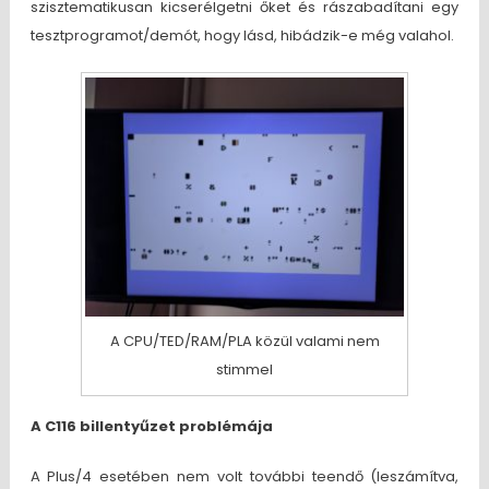
szisztematikusan kicserélgetni őket és rászabadítani egy
tesztprogramot/demót, hogy lásd, hibádzik-e még valahol.
A CPU/TED/RAM/PLA közül valami nem
stimmel
A C116 billentyűzet problémája
A Plus/4 esetében nem volt további teendő (leszámítva,