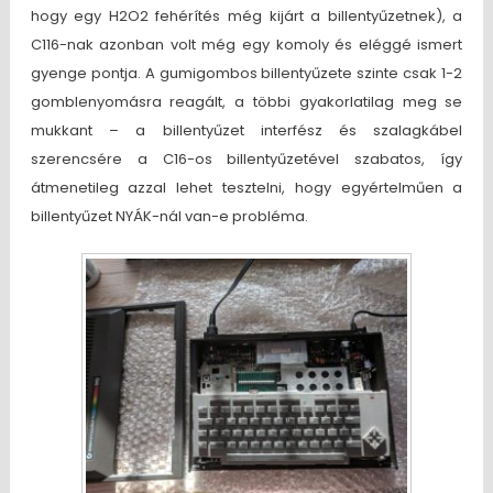
hogy egy H2O2 fehérítés még kijárt a billentyűzetnek), a
C116-nak azonban volt még egy komoly és eléggé ismert
gyenge pontja. A gumigombos billentyűzete szinte csak 1-2
gomblenyomásra reagált, a többi gyakorlatilag meg se
mukkant – a billentyűzet interfész és szalagkábel
szerencsére a C16-os billentyűzetével szabatos, így
átmenetileg azzal lehet tesztelni, hogy egyértelműen a
billentyűzet NYÁK-nál van-e probléma.