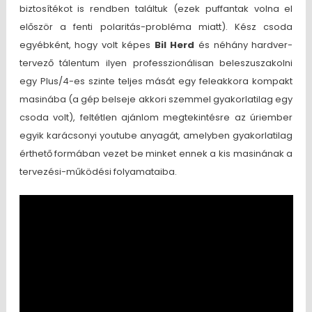
biztosítékot is rendben találtuk (ezek puffantak volna el
először a fenti polaritás-probléma miatt). Kész csoda
egyébként, hogy volt képes
Bil Herd
és néhány hardver-
tervező tálentum ilyen professzionálisan beleszuszakolni
egy Plus/4-es szinte teljes mását egy feleakkora kompakt
masinába (a gép belseje akkori szemmel gyakorlatilag egy
csoda volt), feltétlen ajánlom megtekintésre az úriember
egyik karácsonyi youtube anyagát, amelyben gyakorlatilag
érthető formában vezet be minket ennek a kis masinának a
tervezési-működési folyamataiba.