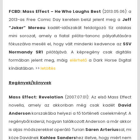
FCBD: Mass Effect – He Who Laughs Best
(2013.05.06): a
2013-as Free Comic Day keretein belül jelent meg a
Jeff
“Joker” Moreau
kadét-időszakát feldolgozó tíz oldalas
mini sorozat, amely a fiatal pilóta-tanonc pályafutására
fókuszálva meséli el, hogy vált mindenki kedvence az
SSV
Normandy SR1
pilótájává. A képregény csak digitális
formában jelent meg, máig
elérhető
a Dark Horse Digital
kínálatában. >>
letöltés
Regények/könyvek
Mass Effect: Revelation
(2007.07.01): Az első Mass Effect
novella, amely az akkoriban még csak kadét
David
Anderson
korszakába helyezi a fő történeti cselekményt. A
regényből kiderül, hogyan találkozott Anderson a már akkor
is aljas módszerekkel operáló Turian
Saren Arterius
sal, mi
köze Davidnek
Kahlee Sanders
hez illetve, hogy miért nem