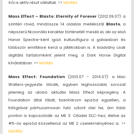
írói is aktív részt vállaltak. >>
letöltés
Mass Effect – Blasto: Eternity of Forever
(2012.09.07): a
szintén rövid, mindössze 14 oldalas mellékszál
Blasto
, a
népszerű fikcionális karakter történetét meséli el, aki az első
Hanar Spectre-ként igazi kultuszfigura a galaxisban és
többször említésre kerül a játékokban is. A kiadvány csak
digitális tartalomként jelent meg, a Dark Horse Digital
kínálatában. >>
letöltés
Mass Effect: Foundation
(2013.07 – 2014.07): a Mac
Walters-jegyezte ötödik, egyben leghosszabb sorozat
jelenleg az utolsó aktuális Mass Effect képregény. A
Foundation által tálalt, tizenhárom epizód egyetlen, a
trilógiával párhuzamosan futó sztorit ölel fel, ám több
ponton is kapcsolódik az ME 3: Citadel DLC-hez, illetve az
#5-ös epizód közvetlenül az ME 2 cselekményéhez is. >>
letöltés