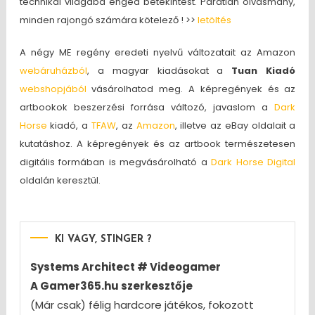
technikai világába enged betekintést. Páratlan olvasmány,
minden rajongó számára kötelező ! >>
letöltés
A négy ME regény eredeti nyelvű változatait az Amazon
webáruházból
, a magyar kiadásokat a
Tuan Kiadó
webshopjából
vásárolhatod meg. A képregények és az
artbookok beszerzési forrása változó, javaslom a
Dark
Horse
kiadó, a
TFAW
, az
Amazon
, illetve az eBay oldalait a
kutatáshoz. A képregények és az artbook természetesen
digitális formában is megvásárolható a
Dark Horse Digital
oldalán keresztül.
KI VAGY, STINGER ?
Systems Architect # Videogamer
A Gamer365.hu szerkesztője
(Már csak) félig hardcore játékos, fokozott