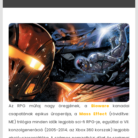
Az RPG műfaj nagy öregjének, a
Bioware
kanadai
csapatának epikus űroperája, a
Mass Effect
(rövidítve:
ME) trilógia minden idők legjobb sci-fi RPG-je, egyúttal a VII.
konzolgeneráció (2005-2014; az Xbox 360 korszak) legjobb
akció-szerepjátéka. A számos nemzetközi díjat és szakmai