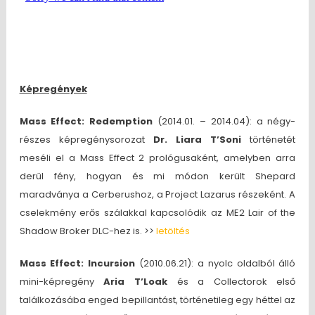
Képregények
Mass Effect: Redemption
(2014.01. – 2014.04): a négy-
részes képregénysorozat
Dr. Liara T’Soni
történetét
meséli el a Mass Effect 2 prológusaként, amelyben arra
derül fény, hogyan és mi módon került Shepard
maradványa a Cerberushoz, a Project Lazarus részeként. A
cselekmény erős szálakkal kapcsolódik az ME2 Lair of the
Shadow Broker DLC-hez is. >>
letöltés
Mass Effect: Incursion
(2010.06.21): a nyolc oldalból álló
mini-képregény
Aria T’Loak
és a Collectorok első
találkozásába enged bepillantást, történetileg egy héttel az