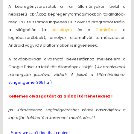
A képregénysorozatok a .rar állományokon belül a
népszerű .cbr/.cbz képregényformátumokban találhatóak
meg: PC-re számos ingyenes CBR olvasó programot találni
a világhálón (a
cdisplayex
és a
ComicRack
a
legnépszerűbbek), amelyek alternatívái természetesen
Android vagy iOS platformokon is ingyenesek.
A továbbiakban olvasható bevezetőkhöz mellékelem a
Google Drive-ra feltöltött állományok linkjét. (
Az archívumok
mindegyike jelszóval védett! A jelszó a kitömörítéshez
:
stinger.gamer365.hu
).
Kellemes olvasgatást az alábbi történetekhez !
ps.: Kérdésekhez, segítségkéréshez kérlek használjátok a
lap alján található a komment mezőt, köszi !