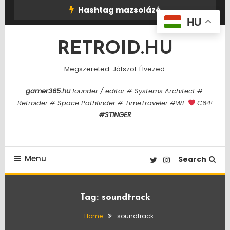
Skip
Hashtag mazsolázó
To
HU
Content
RETROID.HU
Megszereted. Játszol. Élvezed.
gamer365.hu
founder / editor # Systems Architect #
Retroider # Space Pathfinder # TimeTraveler #WE
C64!
#STINGER
Menu
Search
Tag:
soundtrack
Home
soundtrack