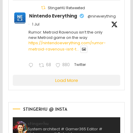
StingerHU Retweeted
Nintendo Everything
@nineverything
·
1 Jul
Rumor: Metroid Ravenous isn’t the only
new Metroid game on the way
https://nintendoeverything.com/rumor-
metroid-ravenous-isnt-t...
68
880
Twitter
Load More
STINGERHU @ INSTA
stingerhu
System architect # Gamer365 Editor #