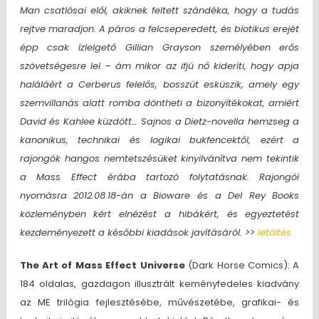
Man csatlósai elől, akiknek feltett szándéka, hogy a tudás
rejtve maradjon. A páros a felcseperedett, és biotikus erejét
épp csak ízlelgető Gillian Grayson személyében erős
szövetségesre lel – ám mikor az ifjú nő kideríti, hogy apja
haláláért a Cerberus felelős, bosszút esküszik, amely egy
szemvillanás alatt romba döntheti a bizonyítékokat, amiért
David és Kahlee küzdött… Sajnos a Dietz-novella hemzseg a
kanonikus, technikai és logikai bukfencektől, ezért a
rajongók hangos nemtetszésüket kinyilvánítva nem tekintik
a Mass Effect érába tartozó folytatásnak. Rajongói
nyomásra 2012.08.18-án a Bioware és a Del Rey Books
közleményben kért elnézést a hibákért, és egyeztetést
kezdeményezett a későbbi kiadások javításáról. >>
letöltés
The Art of Mass Effect Universe
(Dark Horse Comics): A
184 oldalas, gazdagon illusztrált keményfedeles kiadvány
az ME trilógia fejlesztésébe, művészetébe, grafikai- és