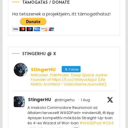
TÁMOGATÁS / DONATE
Ha tetszenek a projektjeim, itt támogathatsz!
STINGERHU @ X
StingerHU
Follow
Retroider. Pathfinder. Deep Space Junkie.
Founder of https://t.co/VkMyvx4ppz (Life
Matrix: Architect - VideoGameJournalist)
StingerHU
@stingerhu
·
1 Aug
A miskolci Commodore Reunionon az
általam tervezett WASDPad+ mindenütt, itt épp
4player kompetitív mókázás Straight-Up-ban
és 4-es Wizard of Wor-ban
#WASDPad
#C64