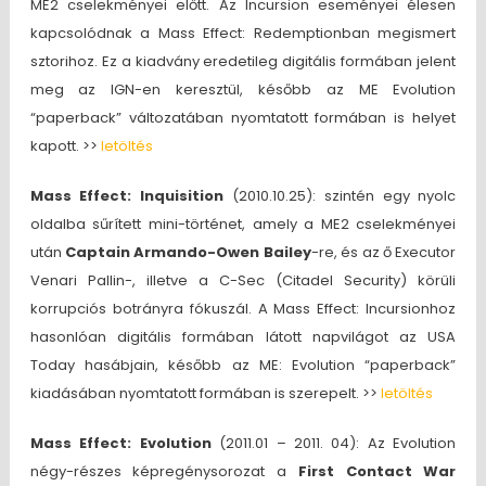
ME2 cselekményei előtt. Az Incursion eseményei élesen
kapcsolódnak a Mass Effect: Redemptionban megismert
sztorihoz. Ez a kiadvány eredetileg digitális formában jelent
meg az IGN-en keresztül, később az ME Evolution
“paperback” változatában nyomtatott formában is helyet
kapott. >>
letöltés
Mass Effect: Inquisition
(2010.10.25): szintén egy nyolc
oldalba sűrített mini-történet, amely a ME2 cselekményei
után
Captain Armando-Owen Bailey
-re, és az ő Executor
Venari Pallin-, illetve a C-Sec (Citadel Security) körüli
korrupciós botrányra fókuszál. A Mass Effect: Incursionhoz
hasonlóan digitális formában látott napvilágot az USA
Today hasábjain, később az ME: Evolution “paperback”
kiadásában nyomtatott formában is szerepelt. >>
letöltés
Mass Effect: Evolution
(2011.01 – 2011. 04): Az Evolution
négy-részes képregénysorozat a
First Contact War