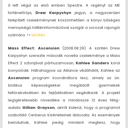
ő lett végül az első emberi Spectre. A regényt az ME
történetírója,
Drew Karpyshyn
jegyzi, a nagyszerűen
felépített cselekménynek köszönhetően a könyv bőséges
mennyiségű háttérinformációval szolgál a sorozat rajongói
számára. >>
letöltés
Mass Effect: Ascension
(2008.08.29): A szintén Drew
Karpyshyn szerezte második novella cselekménye a Mass
Effect 2 sztorijával párhuzamosan,
Kahlee Sanders
körül
bonyolódik. Hátrahagyva az Alliance védőhálót, Kahlee az
Ascension
program koordinátora lesz, amely az ún.
biotikus képességekkel megáldott gyermekek
feltörekvésében és fejlődésében segédkezik. A projekt
legígéretesebb növedéke a mindössze 12 éves félig-
autista
Gillian Grayson
, akiről kiderül, hogy a programot
szabotáló Cerberus kísérleteinek áldozata. Az események
beindulnak, Kahlee pedig mindent megtesz, hogy