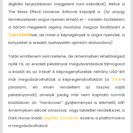
digitális terjesztésben megjelent mini-szériákat), illetve a
The Mass Effect Universe Artbook kópiáját is.
(Az anyag
természetesen angol nyelven érhető el – minden tiszteletem
a három megjelent regény hivatalos magyar fordításért a
Tuan Kiadó
nak, de mivel a képregények is angol nyelvűek, a
könyveket is eredeti nyelvezetén ajánlom elolvasásra).
Talán említenem sem kellene, de amennyiben lehetőséged
nyílik rá, az eredeti példányok megvásárlásával támogasd
a kiadót és az írókat! A képregényfüzetek néhány USD-ért
már megvásárolhatóak a képregényboltokból (a
TFAW
-t
javaslom, én innen rendeltem az összes saját
példányomat), amelyik pedig már nem kapható normál
kiadásban, ún. “hardcover” gyűjteményes is elérhető, sőt!
Amennyiben eBook olvasóval, vagy tablettel rendelkezel, a
Dark Horse kiadó
digitális piacterén
ezekre a platformokra
is megvásárolhatod.