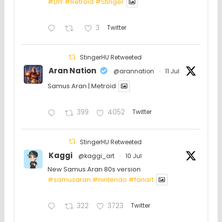
#DIY
#Retroid
#Stinger
3
Twitter
StingerHU Retweeted
Aran Nation
@arannation
·
11 Jul
Samus Aran | Metroid
399
4052
Twitter
StingerHU Retweeted
Kaggi
@kaggi_art
·
10 Jul
New Samus Aran 80s version
#samusaran
#nintendo
#fanartㅤㅤㅤㅤ
322
3723
Twitter