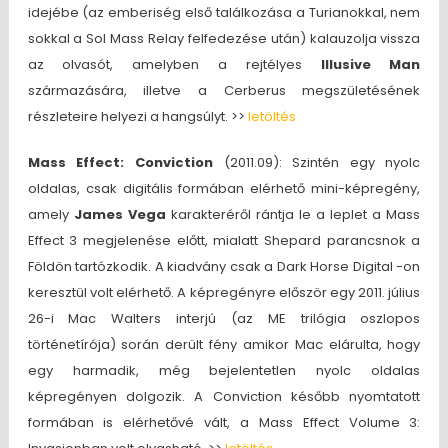
idejébe (az emberiség első találkozása a Turianokkal, nem
sokkal a Sol Mass Relay felfedezése után) kalauzolja vissza
az olvasót, amelyben a rejtélyes
Illusive Man
származására, illetve a Cerberus megszületésének
részleteire helyezi a hangsúlyt. >>
letöltés
Mass Effect: Conviction
(2011.09): Szintén egy nyolc
oldalas, csak digitális formában elérhető mini-képregény,
amely
James Vega
karakteréről rántja le a leplet a Mass
Effect 3 megjelenése előtt, mialatt Shepard parancsnok a
Földön tartózkodik. A kiadvány csak a Dark Horse Digital -on
keresztül volt elérhető. A képregényre először egy 2011. július
26-i Mac Walters interjú (az ME trilógia oszlopos
történetírója) során derült fény amikor Mac elárulta, hogy
egy harmadik, még bejelentetlen nyolc oldalas
képregényen dolgozik. A Conviction később nyomtatott
formában is elérhetővé vált, a Mass Effect Volume 3: