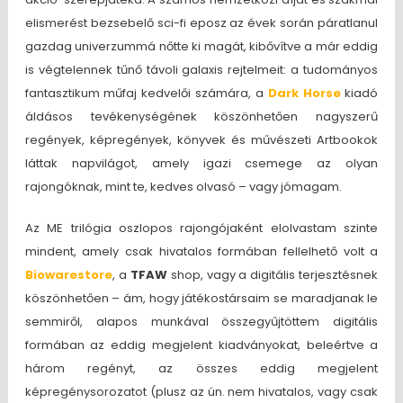
elismerést bezsebelő sci-fi eposz az évek során páratlanul
gazdag univerzummá nőtte ki magát, kibővítve a már eddig
is végtelennek tűnő távoli galaxis rejtelmeit: a tudományos
fantasztikum műfaj kedvelői számára, a
Dark Horse
kiadó
áldásos tevékenységének köszönhetően nagyszerű
regények, képregények, könyvek és művészeti Artbookok
láttak napvilágot, amely igazi csemege az olyan
rajongóknak, mint te, kedves olvasó – vagy jómagam.
Az ME trilógia oszlopos rajongójaként elolvastam szinte
mindent, amely csak hivatalos formában fellelhető volt a
Biowarestore
, a
TFAW
shop, vagy a digitális terjesztésnek
köszönhetően – ám, hogy játékostársaim se maradjanak le
semmiről, alapos munkával összegyűjtöttem digitális
formában az eddig megjelent kiadványokat, beleértve a
három regényt, az összes eddig megjelent
képregénysorozatot (plusz az ún. nem hivatalos, vagy csak