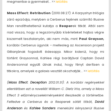
megmentse a gyermeket… >>
letöltés
Mass Effect: Retribution
(2010.08.27): A Karpyshyn trilógia
záró epizódja, melyben a Cerberus fejének számító Illusive
Man rendíthetetlenül kutatja a
Reaper
ek titkát. Attól sem
riad vissza, hogy a legszörnyűbb kísérleteket hajtsa végre
kiszemelt tesztalanyán, aki nem más, mint
Paul Grayson
,
korábbi Cerberus ügynök – mellesleg az Ascension projekt
Gillianjának fogadott édesapja. Mikor kiderül, hogy mi
történt Graysonnal, Kahlee régi barátjával Captain David
Andersonnal együtt útnak indul, hogy fényt derítsen a
titkokra, amelyek a galaxis vesztét okozhatják… >>
letöltés
(
Mass Effect: Deception
2012.01.31): A korábbi regényekkel
ellentétben ezt a novellát William C. Dietz írta, amely a Mass
Effect 3 előzménycselekményeként illeszkedik a történetbe.
Felfedve a Cerberus és a Reaperek sötét titkát,
David
Anderson
és
Kahlee Sanders
menekülni kényszerül Illusive