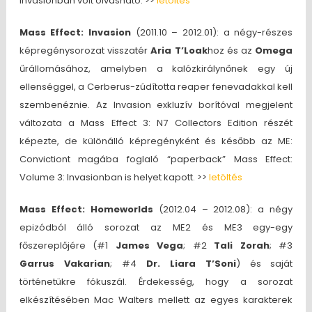
Invasionban volt olvasható. >>
letöltés
Mass Effect: Invasion
(2011.10 – 2012.01): a négy-részes
képregénysorozat visszatér
Aria T’Loak
hoz és az
Omega
űrállomásához, amelyben a kalózkirálynőnek egy új
ellenséggel, a Cerberus-zúdította reaper fenevadakkal kell
szembenéznie. Az Invasion exkluzív borítóval megjelent
változata a Mass Effect 3: N7 Collectors Edition részét
képezte, de különálló képregényként és később az ME:
Convictiont magába foglaló “paperback” Mass Effect:
Volume 3: Invasionban is helyet kapott. >>
letöltés
Mass Effect: Homeworlds
(2012.04 – 2012.08): a négy
epizódból álló sorozat az ME2 és ME3 egy-egy
főszereplőjére (#1
James Vega
; #2
Tali Zorah
; #3
Garrus Vakarian
; #4
Dr. Liara T’Soni
) és saját
történetükre fókuszál. Érdekesség, hogy a sorozat
elkészítésében Mac Walters mellett az egyes karakterek