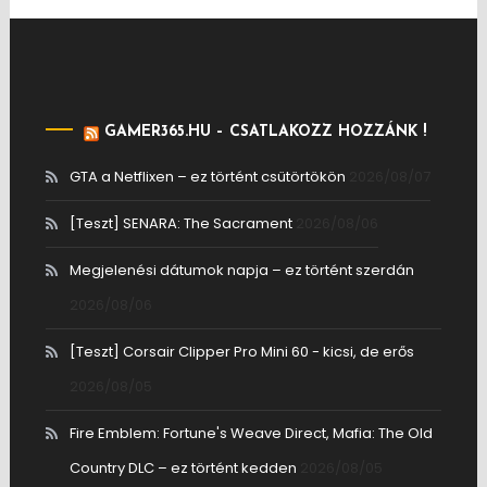
GAMER365.HU – CSATLAKOZZ HOZZÁNK !
GTA a Netflixen – ez történt csütörtökön
2026/08/07
[Teszt] SENARA: The Sacrament
2026/08/06
Megjelenési dátumok napja – ez történt szerdán
2026/08/06
[Teszt] Corsair Clipper Pro Mini 60 - kicsi, de erős
2026/08/05
Fire Emblem: Fortune's Weave Direct, Mafia: The Old
Country DLC – ez történt kedden
2026/08/05