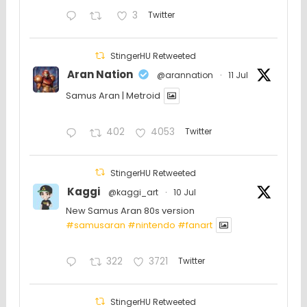
3
Twitter
StingerHU Retweeted
Aran Nation
@arannation
·
11 Jul
Samus Aran | Metroid
402
4053
Twitter
StingerHU Retweeted
Kaggi
@kaggi_art
·
10 Jul
New Samus Aran 80s version
#samusaran
#nintendo
#fanartㅤㅤㅤㅤ
322
3721
Twitter
StingerHU Retweeted