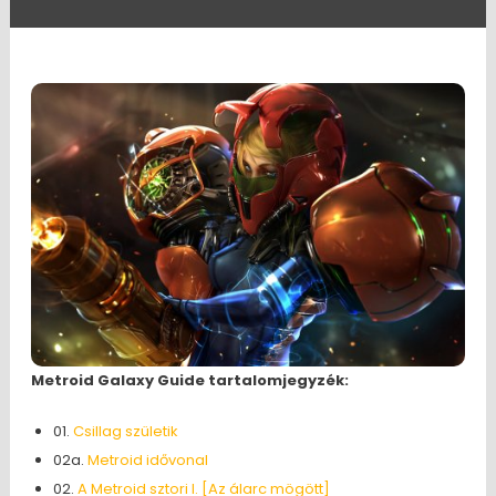
Metroid Galaxy Guide tartalomjegyzék:
01.
Csillag születik
02a.
Metroid idővonal
02.
A Metroid sztori I. [Az álarc mögött]