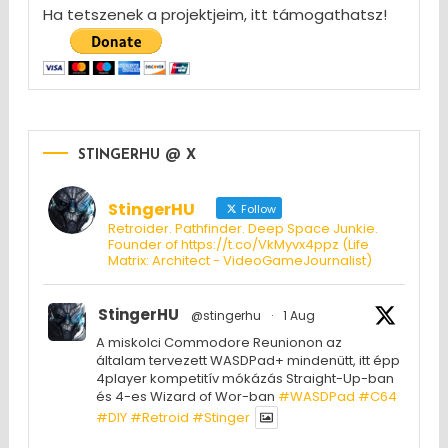
Ha tetszenek a projektjeim, itt támogathatsz!
STINGERHU @ X
StingerHU
Follow
Retroider. Pathfinder. Deep Space Junkie.
Founder of https://t.co/VkMyvx4ppz (Life
Matrix: Architect - VideoGameJournalist)
StingerHU
@stingerhu
·
1 Aug
A miskolci Commodore Reunionon az
általam tervezett WASDPad+ mindenütt, itt épp
4player kompetitív mókázás Straight-Up-ban
és 4-es Wizard of Wor-ban
#WASDPad
#C64
#DIY
#Retroid
#Stinger