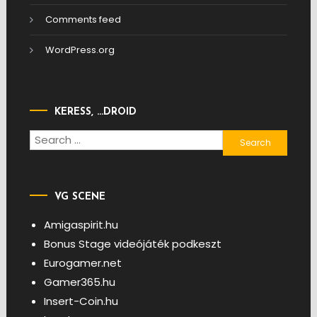
Comments feed
WordPress.org
KERESS, …DROID
Search
for:
VG SCENE
Amigaspirit.hu
Bonus Stage videójáték podkeszt
Eurogamer.net
Gamer365.hu
Insert-Coin.hu