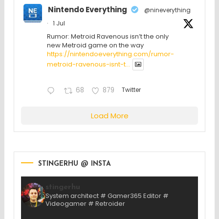
Nintendo Everything
@nineverything
·
1 Jul
Rumor: Metroid Ravenous isn’t the only
new Metroid game on the way
https://nintendoeverything.com/rumor-
metroid-ravenous-isnt-t...
68
879
Twitter
Load More
STINGERHU @ INSTA
stingerhu
System architect # Gamer365 Editor #
Videogamer # Retroider