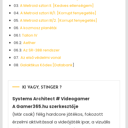
03.
A Metroid sztori II. [Kedves ellenségem]
04.
A Metroid sztori III/1. [Korrupt fenyegetés]
05.
A Metroid sztori III/2. [Korrupt fenyegetés]
06.
A kozmosz planétái
06.1.
Tallon IV
06.2.
Aether
06.3.
Az SR-388 rendszer
07.
Az első védelmi vonal
08.
Galaktikus Kódex [Databank
]
KI VAGY, STINGER ?
Systems Architect # Videogamer
A Gamer365.hu szerkesztője
(Már csak) félig hardcore játékos, fokozott
érzelmi aktivitással a videójáték ipar, a vizuális