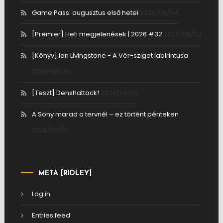
Game Pass: augusztus első hetei
2026/08/04
[Premier] Heti megjelenések | 2026 #32
2026/08/03
[Könyv] Ian Livingstone - A Vér-sziget labirintusa
2026/08/03
[Teszt] Denshattack!
2026/08/02
A Sony marad a tervnél – ez történt pénteken
2026/08/01
META [RIDLEY]
Log in
Entries feed