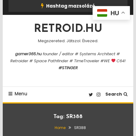
Skip
Hashtag mazsolázó
To
HU
Content
RETROID.HU
Megszereted. Játszol. Élvezed.
gamer365.hu
founder / editor # Systems Architect #
Retroider # Space Pathfinder # TimeTraveler #WE
C64!
#STINGER
Menu
Search
Tag:
SR388
Home
SR388