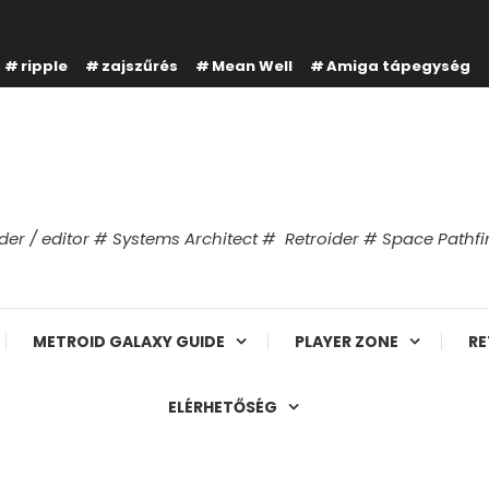
ripple
zajszűrés
Mean Well
Amiga tápegység
er / editor # Systems Architect # Retroider # Space Path
METROID GALAXY GUIDE
PLAYER ZONE
RE
ELÉRHETŐSÉG