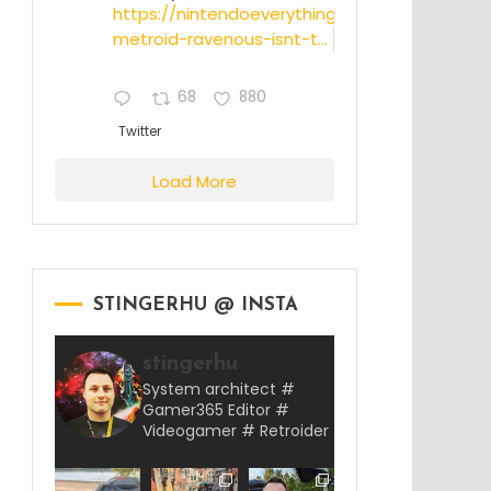
https://nintendoeverything.com/rumor-
metroid-ravenous-isnt-t...
68
880
Twitter
Load More
STINGERHU @ INSTA
stingerhu
System architect #
Gamer365 Editor #
Videogamer # Retroider