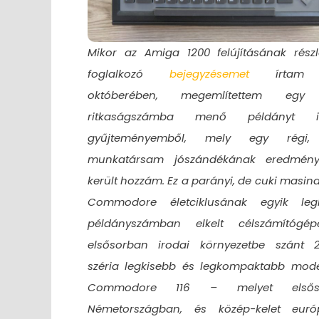
Mikor az Amiga 1200 felújításának részle
foglalkozó
bejegyzésemet
írtam 
októberében, megemlítettem egy 
ritkaságszámba menő példányt
gyűjteményemből, mely egy régi,
munkatársam jószándékának eredmény
került hozzám. Ez a parányi, de cuki masina
Commodore életciklusának egyik leg
példányszámban elkelt célszámítógé
elsősorban irodai környezetbe szánt 
széria legkisebb és legkompaktabb model
Commodore 116 – melyet elsős
Németországban, és közép-kelet eur