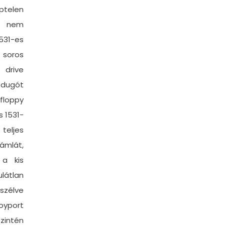
ptelen
, nem
531-es
 soros
 drive
 dugót
floppy
 1531-
eljes
ámlát,
 a kis
látlan
szélve
oyport
intén