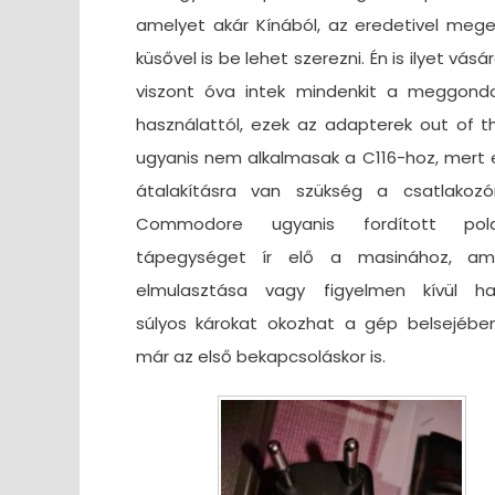
amelyet akár Kínából, az eredetivel meg
küsővel is be lehet szerezni. Én is ilyet vásá
viszont óva intek mindenkit a meggondo
használattól, ezek az adapterek out of t
ugyanis nem alkalmasak a C116-hoz, mert e
átalakításra van szükség a csatlakozó
Commodore ugyanis fordított polar
tápegységet ír elő a masinához, am
elmulasztása vagy figyelmen kívül h
súlyos károkat okozhat a gép belsejében
már az első bekapcsoláskor is.