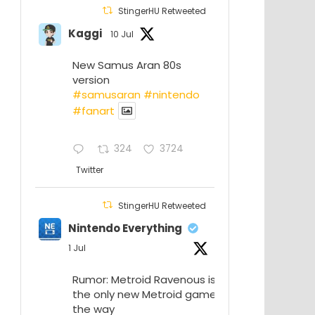
StingerHU Retweeted
Kaggi
10 Jul
New Samus Aran 80s
version
#samusaran
#nintendo
#fanartㅤㅤㅤㅤ
324
3724
Twitter
StingerHU Retweeted
Nintendo Everything
1 Jul
Rumor: Metroid Ravenous isn’t
the only new Metroid game on
the way