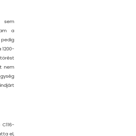
gy sem
tam a
t pedig
 1200-
törést
rt nem
gység
djárt
 C116-
tta el,