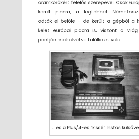
áramkörökért felelős szerepével. Csak Eur
került piacra, a legtöbbet Németors
adták el belőle – de került a gépből a 
kelet európai piacra is, viszont a világ
pontján csak elvétve találkozni vele.
… és a Plus/4-es “kissé” Instás külsőve