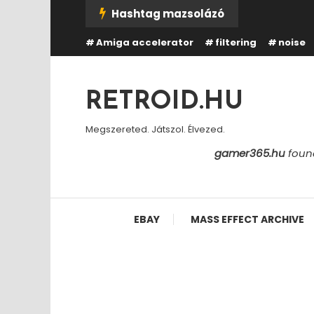
Skip
Hashtag mazsolázó
To
Amiga accelerator
filtering
noise
Content
RETROID.HU
Megszereted. Játszol. Élvezed.
gamer365.hu
found
EBAY
MASS EFFECT ARCHIVE