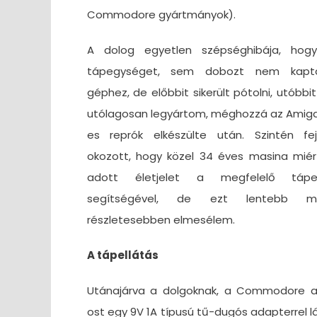
Commodore gyártmányok).
A dolog egyetlen szépséghibája, ho
tápegységet, sem dobozt nem kap
géphez, de előbbit sikerült pótolni, utóbbi
utólagosan legyártom, méghozzá az Amiga
es reprók elkészülte után. Szintén fej
okozott, hogy közel 34 éves masina mié
adott életjelet a megfelelő tápe
segítségével, de ezt lentebb min
részletesebben elmesélem.
A tápellátás
Utánajárva a dolgoknak, a Commodore a
ost egy 9V 1A típusú tű-dugós adapterrel lá