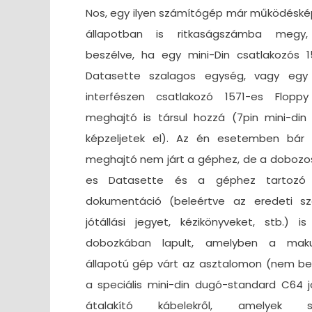
Nos, egy ilyen számítógép már működéské
állapotban is ritkaságszámba megy
beszélve, ha egy mini-Din csatlakozós 1
Datasette szalagos egység, vagy egy
interfészen csatlakozó 1571-es Floppy
meghajtó is társul hozzá (7pin mini-din
képzeljetek el). Az én esetemben bár 
meghajtó nem járt a géphez, de a dobozos
es Datasette és a géphez tartozó t
dokumentáció (beleértve az eredeti sz
jótállási jegyet, kézikönyveket, stb.) is
dobozkában lapult, amelyben a maku
állapotú gép várt az asztalomon (nem be
a speciális mini-din dugó-standard C64 j
átalakító kábelekről, amelyek sz