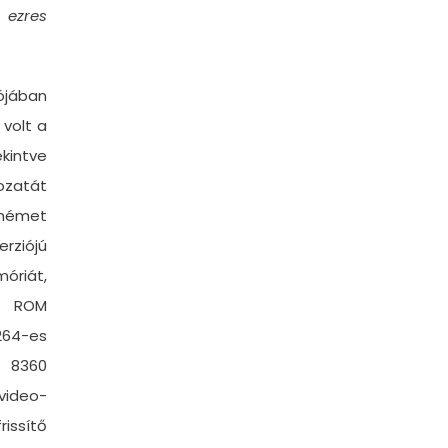
ezres
lójában
 volt a
kintve
ozatát
német
rziójú
óriát,
B ROM
64-es
D 8360
 video-
issítő