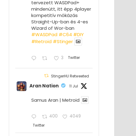
tervezett WASDPad+
mindenütt, itt épp 4player
kompetitív mókázás
Straight-Up-ban és 4-es
Wizard of Wor-ban
#WASDPad
#C64
#DIY
#Retroid
#Stinger
3
Twitter
StingerHU Retweeted
Aran Nation
11 Jul
Samus Aran | Metroid
400
4049
Twitter