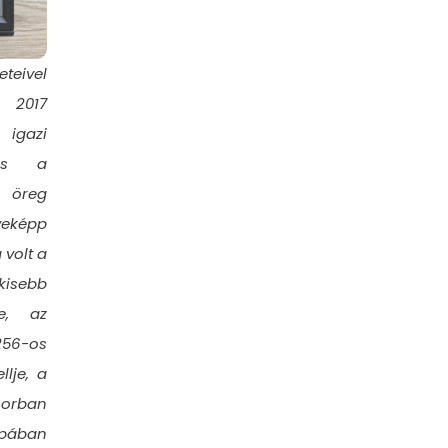
teivel
2017
igazi
 is a
 öreg
eképp
 volt a
kisebb
pe, az
256-os
lje, a
orban
ópában