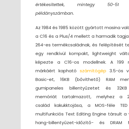
értékesítettek, mintegy 50-51 
példányszámban.
Az 1984 és 1985 között gyártott masina va
a C16 és a Plus/4 mellett a harmadik tagja
264-es termékcsaládnak, és felépítését te
egy rendkívül kompakt, lightweight vált
képezte a C16-os modellnek. A 199 
márkáért kapható
számítógép
3.5-ös ve
Basic-et, 16KB (bővíthető) RAM mem
gumipaneles billentyűzetet és 32K
memóriát tartalmazott, melyhez a 2
család kakukktojása, a MOS-féle TE
multifunkciós Text Editing Engine társult a
hang-billentyűzet-időzítő- és DRAM fr