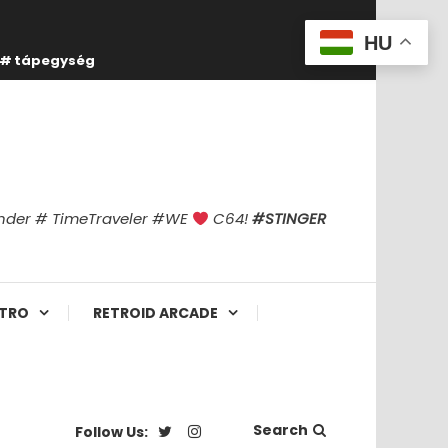
HU
tápegység
finder # TimeTraveler #WE
C64!
#STINGER
TRO
RETROID ARCADE
Search
Follow Us: