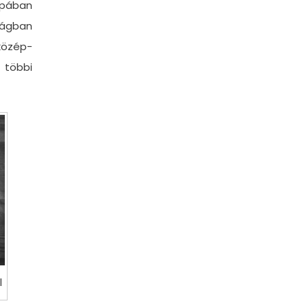
ópában
zágban
közép-
 többi
l