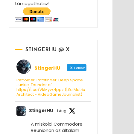
támogathatsz!
STINGERHU @ X
StingerHU
Follow
Retroider. Pathfinder. Deep Space
Junkie. Founder of
https://t.co/VkMyvx4ppz (Life Matrix:
Architect - VideoGameJournalist)
StingerHU
1 Aug
A miskolci Commodore
Reunionon az általam