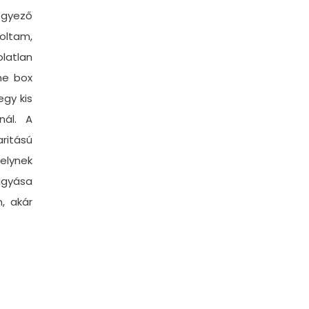
egyező
roltam,
latlan
he box
gy kis
nál. A
itású
elynek
agyása
, akár