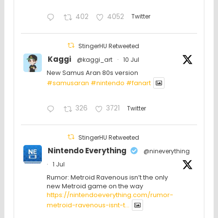
402
4052
Twitter
StingerHU Retweeted
Kaggi
@kaggi_art
·
10 Jul
New Samus Aran 80s version
#samusaran
#nintendo
#fanartㅤㅤㅤㅤ
326
3721
Twitter
StingerHU Retweeted
Nintendo Everything
@nineverything
·
1 Jul
Rumor: Metroid Ravenous isn’t the only
new Metroid game on the way
https://nintendoeverything.com/rumor-
metroid-ravenous-isnt-t...