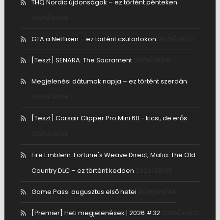
THQ Nordic újdonságok – ez történt pénteken
2026/08/08
GTA a Netflixen – ez történt csütörtökön
2026/08/07
[Teszt] SENARA: The Sacrament
2026/08/06
Megjelenési dátumok napja – ez történt szerdán
2026/08/06
[Teszt] Corsair Clipper Pro Mini 60 - kicsi, de erős
2026/08/05
Fire Emblem: Fortune's Weave Direct, Mafia: The Old
Country DLC – ez történt kedden
2026/08/05
Game Pass: augusztus első hetei
2026/08/04
[Premier] Heti megjelenések | 2026 #32
2026/08/03