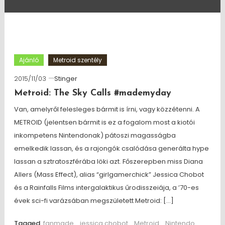
Ajánló
Metroid szentély
2015/11/03
Stinger
Metroid: The Sky Calls #mademyday
Van, amelyről felesleges bármit is írni, vagy közzétenni. A
METROID (jelentsen bármit is ez a fogalom most a kiotói
inkompetens Nintendonak) pátoszi magasságba
emelkedik lassan, és a rajongók csalódása generálta hype
lassan a sztratoszférába löki azt. Főszerepben miss Diana
Allers (Mass Effect), alias “girlgamerchick” Jessica Chobot
és a Rainfalls Films intergalaktikus űrodisszeiája, a ’70-es
évek sci-fi varázsában megszületett Metroid: […]
Tagged
fanmade
,
jessica chobot
,
Metroid
,
Nintendo
,