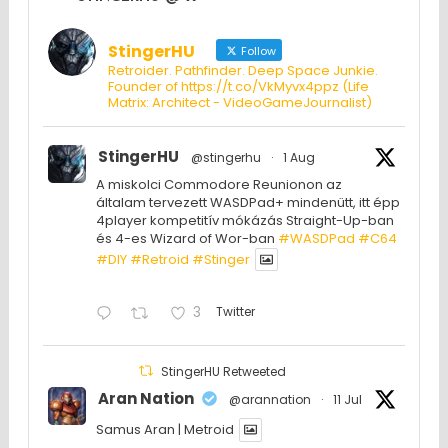
StingerHU
Follow
Retroider. Pathfinder. Deep Space Junkie.
Founder of https://t.co/VkMyvx4ppz (Life
Matrix: Architect - VideoGameJournalist)
StingerHU
@stingerhu
·
1 Aug
A miskolci Commodore Reunionon az
általam tervezett WASDPad+ mindenütt, itt épp
4player kompetitív mókázás Straight-Up-ban
és 4-es Wizard of Wor-ban
#WASDPad
#C64
#DIY
#Retroid
#Stinger
3
Twitter
StingerHU Retweeted
Aran Nation
@arannation
·
11 Jul
Samus Aran | Metroid