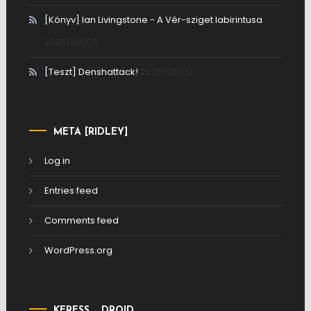
[Könyv] Ian Livingstone - A Vér-sziget labirintusa
2026/08/03
[Teszt] Denshattack!
2026/08/02
META [RIDLEY]
Log in
Entries feed
Comments feed
WordPress.org
KERESS, …DROID