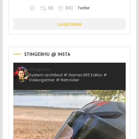
68
880
Twitter
Load More
STINGERHU @ INSTA
stingerhu
System architect # Gamer365 Editor #
Videogamer # Retroider