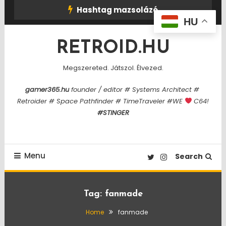
Skip
Hashtag mazsolázó
To
HU
Content
RETROID.HU
Megszereted. Játszol. Élvezed.
gamer365.hu
founder / editor # Systems Architect #
Retroider # Space Pathfinder # TimeTraveler #WE
C64!
#STINGER
Menu
Search
Tag:
fanmade
Home
fanmade