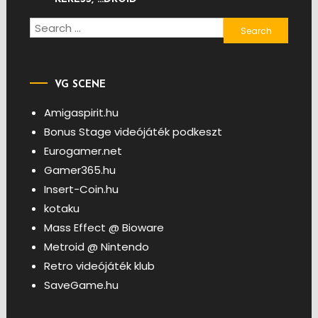
Search
for:
VG SCENE
Amigaspirit.hu
Bonus Stage videójáték podkeszt
Eurogamer.net
Gamer365.hu
Insert-Coin.hu
kotaku
Mass Effect @ Bioware
Metroid @ Nintendo
Retro videójáték klub
SaveGame.hu