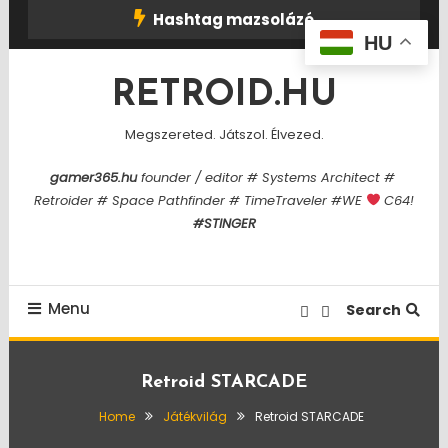
Skip
Hashtag mazsolázó
To
HU
Content
RETROID.HU
Megszereted. Játszol. Élvezed.
gamer365.hu
founder / editor # Systems Architect #
Retroider # Space Pathfinder # TimeTraveler #WE
C64!
#STINGER
Menu
Search
Retroid STARCADE
Home
Játékvilág
Retroid STARCADE