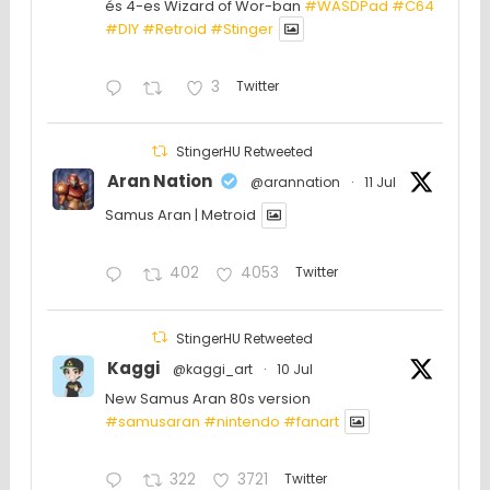
és 4-es Wizard of Wor-ban
#WASDPad
#C64
#DIY
#Retroid
#Stinger
3
Twitter
StingerHU Retweeted
Aran Nation
@arannation
·
11 Jul
Samus Aran | Metroid
402
4053
Twitter
StingerHU Retweeted
Kaggi
@kaggi_art
·
10 Jul
New Samus Aran 80s version
#samusaran
#nintendo
#fanartㅤㅤㅤㅤ
322
3721
Twitter