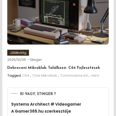
Játékvilág
2025/10/05
Stinger
Debreceni Mikroklub Találkozó: C64 Fejlesztések
Tagged
C64
,
Cívis Mikroklub
,
Commodore 64
,
retró
KI VAGY, STINGER ?
Systems Architect # Videogamer
A Gamer365.hu szerkesztője