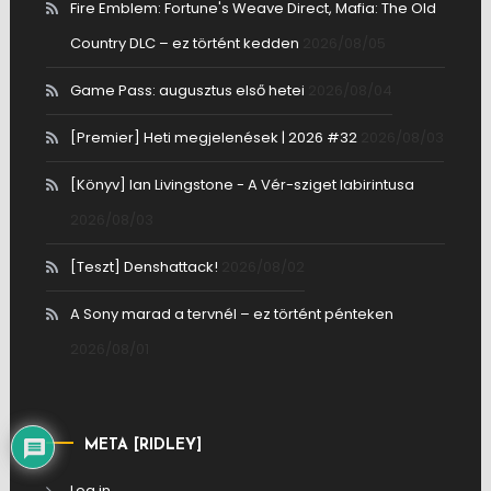
Fire Emblem: Fortune's Weave Direct, Mafia: The Old
Country DLC – ez történt kedden
2026/08/05
Game Pass: augusztus első hetei
2026/08/04
[Premier] Heti megjelenések | 2026 #32
2026/08/03
[Könyv] Ian Livingstone - A Vér-sziget labirintusa
2026/08/03
[Teszt] Denshattack!
2026/08/02
A Sony marad a tervnél – ez történt pénteken
2026/08/01
META [RIDLEY]
Log in