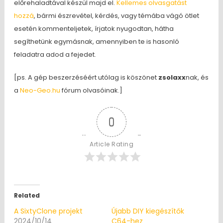
előrehaladtával készül majd el.
Kellemes olvasgatást
hozzá
, bármi észrevétel, kérdés, vagy témába vágó ötlet
esetén kommenteljetek, írjatok nyugodtan, hátha
segíthetünk egymásnak, amennyiben te is hasonló
feladatra adod a fejedet.
[ps. A gép beszerzéséért utólag is köszönet
zsolaxx
nak, és
a
Neo-Geo.hu
fórum olvasóinak.]
0
Article Rating
Related
A SixtyClone projekt
Újabb DIY kiegészítők
2024/10/14
C64-hez