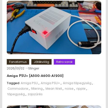
Fanatizmus
Játékvilág
Retro sarok
2026/01/02
Stinger
Amiga PSU+ [A500-A600-A1200]
Tagged
Amiga PSU
,
Amiga PSU+
,
Amiga tápegység
,
Commodore
,
filtering
,
Mean Well
,
noise
,
ripple
,
tápegység
,
zajszűrés