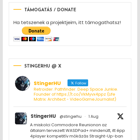
TÁMOGATÁS / DONATE
Ha tetszenek a projektjeim, itt támogathatsz!
STINGERHU @ X
StingerHU
Follow
Retroider. Pathfinder. Deep Space Junkie.
Founder of https://t.co/VkMyvx4ppz (Life
Matrix: Architect - VideoGameJournalist)
StingerHU
@stingerhu
·
1 Aug
A miskolci Commodore Reunionon az
általam tervezett WASDPad+ mindenütt, itt épp
4player kompetitív mókázás Straight-Up-ban