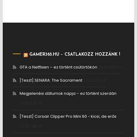
GAMER365.HU – CSATLAKOZZ HOZZÁNK !
GTA a Netflixen – ez történt csütörtökön
2026/08/07
[Teszt] SENARA: The Sacrament
2026/08/06
Megjelenési dátumok napja – ez történt szerdán
2026/08/06
[Teszt] Corsair Clipper Pro Mini 60 - kicsi, de erős
2026/08/05