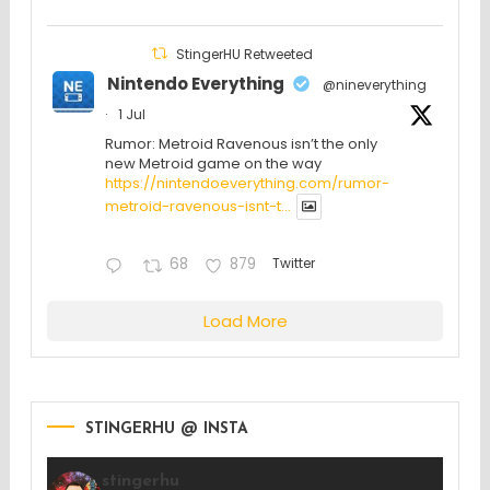
StingerHU Retweeted
Nintendo Everything
@nineverything
·
1 Jul
Rumor: Metroid Ravenous isn’t the only
new Metroid game on the way
https://nintendoeverything.com/rumor-
metroid-ravenous-isnt-t...
68
879
Twitter
Load More
STINGERHU @ INSTA
stingerhu