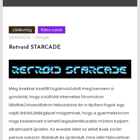
Játékvilág
Retro sarok
2014/06/20
Stinger
Retroid STARCADE
Még évekkel ezelőtt fogalmazódott meg bennem a
gondolat, hogy a külföldi internetes fórumokon
látottak/olvasottakon felbuzdulva én is építeni fogok egy
saját árkád játékgépet magamnak, hogy a gyermekkorom
nagy kedvenceit a lehető legautentikusabb módon tudjam
alkalmasint újraélni. Az eredeti ötlet az eltelt évek során
persze sokszor átalakult és újraindult, mire idén februárban