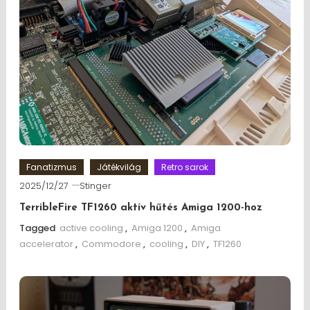
Fanatizmus
Játékvilág
Retro sarok
2025/12/27
Stinger
TerribleFire TF1260 aktív hűtés Amiga 1200-hoz
Tagged
active cooling
,
Amiga 1200
,
Amiga
accelerator
,
Commodore
,
cooling
,
DIY
,
TF1260