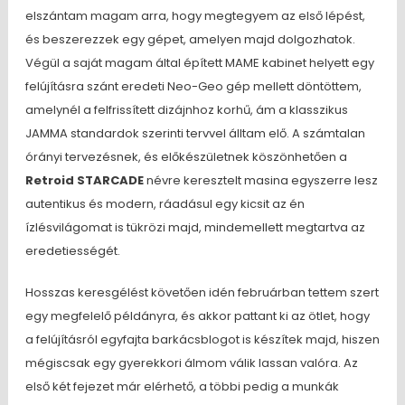
elszántam magam arra, hogy megtegyem az első lépést,
és beszerezzek egy gépet, amelyen majd dolgozhatok.
Végül a saját magam által épített MAME kabinet helyett egy
felújításra szánt eredeti Neo-Geo gép mellett döntöttem,
amelynél a felfrissített dizájnhoz korhű, ám a klasszikus
JAMMA standardok szerinti tervvel álltam elő. A számtalan
órányi tervezésnek, és előkészületnek köszönhetően a
Retroid STARCADE
névre keresztelt masina egyszerre lesz
autentikus és modern, ráadásul egy kicsit az én
ízlésvilágomat is tükrözi majd, mindemellett megtartva az
eredetiességét.
Hosszas keresgélést követően idén februárban tettem szert
egy megfelelő példányra, és akkor pattant ki az ötlet, hogy
a felújításról egyfajta barkácsblogot is készítek majd, hiszen
mégiscsak egy gyerekkori álmom válik lassan valóra. Az
első két fejezet már elérhető, a többi pedig a munkák