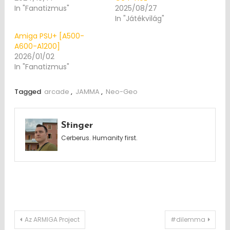
In "Fanatizmus"
2025/08/27
In "Játékvilág"
Amiga PSU+ [A500-
A600-A1200]
2026/01/02
In "Fanatizmus"
Tagged
arcade
,
JAMMA
,
Neo-Geo
Stinger
Cerberus. Humanity first.
Post
Az ARMIGA Project
#dilemma