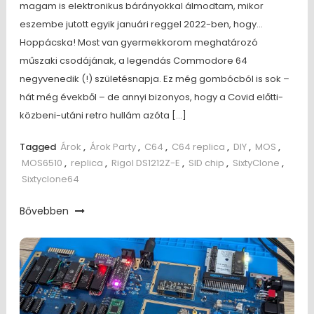
magam is elektronikus bárányokkal álmodtam, mikor
eszembe jutott egyik januári reggel 2022-ben, hogy…
Hoppácska! Most van gyermekkorom meghatározó
műszaki csodájának, a legendás Commodore 64
negyvenedik (!) születésnapja. Ez még gombócból is sok –
hát még évekből – de annyi bizonyos, hogy a Covid előtti-
közbeni-utáni retro hullám azóta […]
Tagged
Árok
,
Árok Party
,
C64
,
C64 replica
,
DIY
,
MOS
,
MOS6510
,
replica
,
Rigol DS1212Z-E
,
SID chip
,
SixtyClone
,
Sixtyclone64
Bővebben