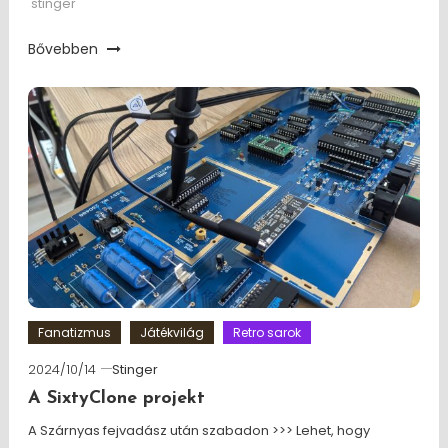
stinger
Bővebben
Fanatizmus
Játékvilág
Retro sarok
2024/10/14
Stinger
A SixtyClone projekt
A Szárnyas fejvadász után szabadon >>> Lehet, hogy