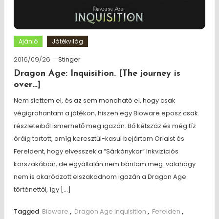
Ajánló
Játékvilág
2016/09/26
Stinger
Dragon Age: Inquisition. [The journey is
over…]
Nem siettem el, és az sem mondható el, hogy csak
végigrohantam a játékon, hiszen egy Bioware eposz csak
részleteiből ismerhető meg igazán. Bő kétszáz és még tíz
óráig tartott, amíg keresztül-kasul bejártam Orlaist és
Fereldent, hogy elvesszek a “Sárkánykor” Inkvizíciós
korszakában, de egyáltalán nem bántam meg: valahogy
nem is akaródzott elszakadnom igazán a Dragon Age
történettől, így […]
Tagged
Bioware
,
Dragon Age Inquisition
,
Ferelden
,