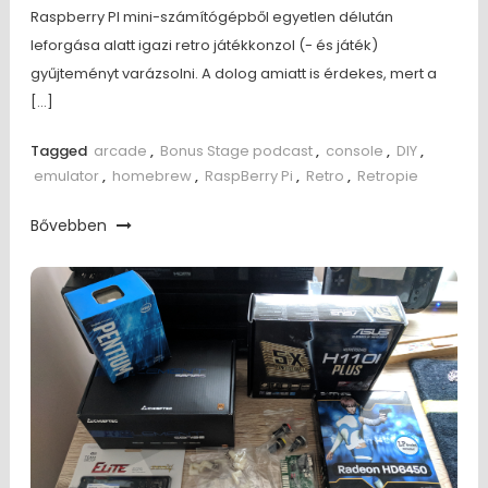
Raspberry PI mini-számítógépből egyetlen délután
leforgása alatt igazi retro játékkonzol (- és játék)
gyűjteményt varázsolni. A dolog amiatt is érdekes, mert a
[…]
Tagged
arcade
,
Bonus Stage podcast
,
console
,
DIY
,
emulator
,
homebrew
,
RaspBerry Pi
,
Retro
,
Retropie
Bővebben