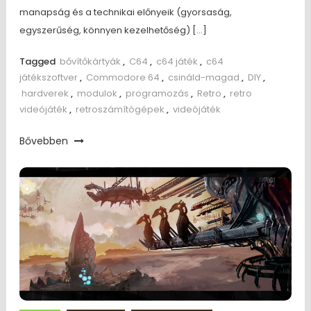
manapság és a technikai előnyeik (gyorsaság,
egyszerűség, könnyen kezelhetőség) […]
Tagged
bővítőkártyák
,
C64
,
c64 játék
,
c64
játékszoftver
,
Commodore 64
,
csináld-magad
,
DIY
,
hardverek
,
modulok
,
programozás
,
Retro
,
retro
videójáték
,
retroszámítógépek
,
videójáték
Bővebben