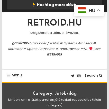
Skip
Hashtag mazsolázó
To
HU
Content
RETROID.HU
Megszereted. Játszol. Élvezed.
gamer365.hu
founder / editor # Systems Architect #
Retroider # Space Pathfinder # TimeTraveler #WE
C64!
#STINGER
Menu
Search
Category:
Játékvilág
Minden, ami a játékiparral és játékokkal kapcsolatos (Main
category)