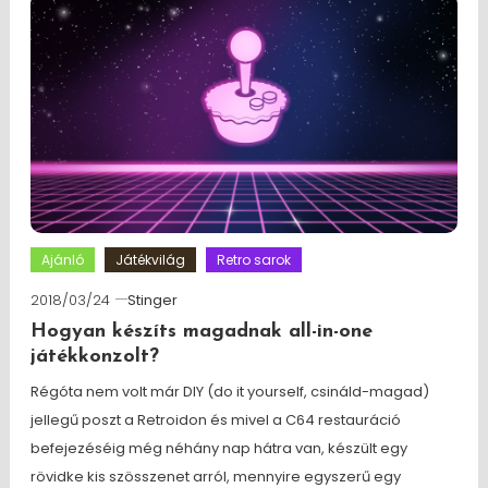
Ajánló
Játékvilág
Retro sarok
2018/03/24
Stinger
Hogyan készíts magadnak all-in-one
játékkonzolt?
Régóta nem volt már DIY (do it yourself, csináld-magad)
jellegű poszt a Retroidon és mivel a C64 restauráció
befejezéséig még néhány nap hátra van, készült egy
rövidke kis szösszenet arról, mennyire egyszerű egy