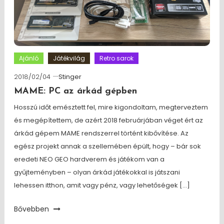
Ajánló
Játékvilág
Retro sarok
2018/02/04
Stinger
MAME: PC az árkád gépben
Hosszú időt emésztett fel, mire kigondoltam, megterveztem
és megépítettem, de azért 2018 februárjában véget ért az
árkád gépem MAME rendszerrel történt kibővítése. Az
egész projekt annak a szellemében épült, hogy – bár sok
eredeti NEO GEO hardverem és játékom van a
gyűjteményben – olyan árkád játékokkal is játszani
lehessen itthon, amit vagy pénz, vagy lehetőségek […]
Bővebben