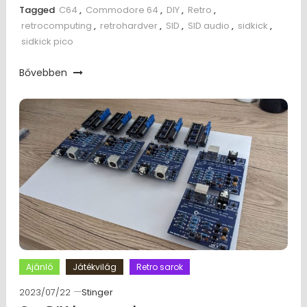
Tagged
C64
,
Commodore 64
,
DIY
,
Retro
,
retrocomputing
,
retrohardver
,
SID
,
SID audio
,
sidkick
,
sidkick pico
Bővebben
Ajánló
Játékvilág
Retro sarok
2023/07/22
Stinger