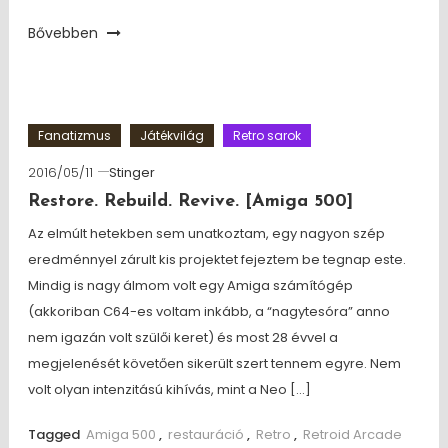
Bővebben
Fanatizmus
Játékvilág
Retro sarok
2016/05/11
Stinger
Restore. Rebuild. Revive. [Amiga 500]
Az elmúlt hetekben sem unatkoztam, egy nagyon szép
eredménnyel zárult kis projektet fejeztem be tegnap este.
Mindig is nagy álmom volt egy Amiga számítógép
(akkoriban C64-es voltam inkább, a “nagytesóra” anno
nem igazán volt szülői keret) és most 28 évvel a
megjelenését követően sikerült szert tennem egyre. Nem
volt olyan intenzitású kihívás, mint a Neo […]
Tagged
Amiga 500
,
restauráció
,
Retro
,
Retroid Arcade