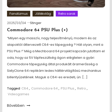
Fanatizmus
Játékvilág
Retro sarok
2025/03/04
Stinger
Commodore 64 PSU Plus (+)
“Milyen egy masszív, nagy teljesítményű, modern és az
alapoktól áttervezett C64-es tápegység ? Hát olyan, mint a
PSU Plus !” Még a Mechboard 64 projekt kapcsán jutottam el
oda, hogy az 5V tápfeszültség ágon elégtelen a gyári
Commodore tápegység által produkált áramerősség a
SixtyClone 64 replikám ledes háttérvilágítású mechanikus
billentyűzetének. Maguk a C64-es eredeti, ún. […]
Tagged
C64
,
Commodore 64
,
PSU Plus
,
Retro
,
Videogames
Bővebben