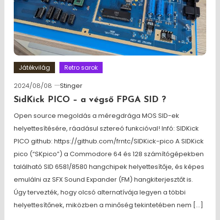
Játékvilág
Retro sarok
2024/08/08
Stinger
SidKick PICO – a végső FPGA SID ?
Open source megoldás a méregdrága MOS SID-ek
helyettesítésére, ráadásul sztereó funkcióval! Infó: SIDKick
PICO github: https://github.com/frntc/SIDKick-pico A SIDKick
pico (“SKpico”) a Commodore 64 és 128 számítógépekben
található SID 6581/8580 hangchipek helyettesítője, és képes
emulálni az SFX Sound Expander (FM) hangkiterjesztőt is.
Úgy tervezték, hogy olcsó alternatívája legyen a többi
helyettesítőnek, miközben a minőség tekintetében nem […]