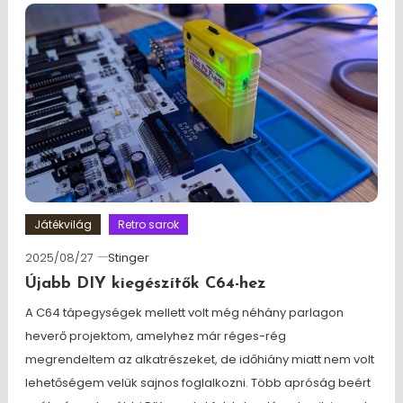
Játékvilág
Retro sarok
2025/08/27
Stinger
Újabb DIY kiegészítők C64-hez
A C64 tápegységek mellett volt még néhány parlagon
heverő projektom, amelyhez már réges-rég
megrendeltem az alkatrészeket, de időhiány miatt nem volt
lehetőségem velük sajnos foglalkozni. Több apróság beért