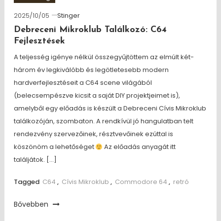
2025/10/05
Stinger
Debreceni Mikroklub Találkozó: C64
Fejlesztések
A teljesség igénye nélkül összegyűjtöttem az elmúlt két-
három év legkiválóbb és legötletesebb modern
hardverfejlesztéseit a C64 scene világából
(belecsempészve kicsit a saját DIY projektjeimet is),
amelyből egy előadás is készült a Debreceni Cívis Mikroklub
találkozóján, szombaton. A rendkívül jó hangulatban telt
rendezvény szervezőinek, résztvevőinek ezúttal is
köszönöm a lehetőséget
Az előadás anyagát itt
találjátok. […]
Tagged
C64
,
Cívis Mikroklub
,
Commodore 64
,
retró
Bővebben