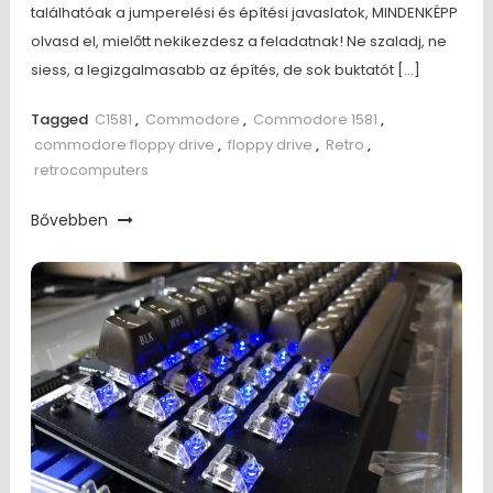
találhatóak a jumperelési és építési javaslatok, MINDENKÉPP
olvasd el, mielőtt nekikezdesz a feladatnak! Ne szaladj, ne
siess, a legizgalmasabb az építés, de sok buktatót […]
Tagged
C1581
,
Commodore
,
Commodore 1581
,
commodore floppy drive
,
floppy drive
,
Retro
,
retrocomputers
Bővebben