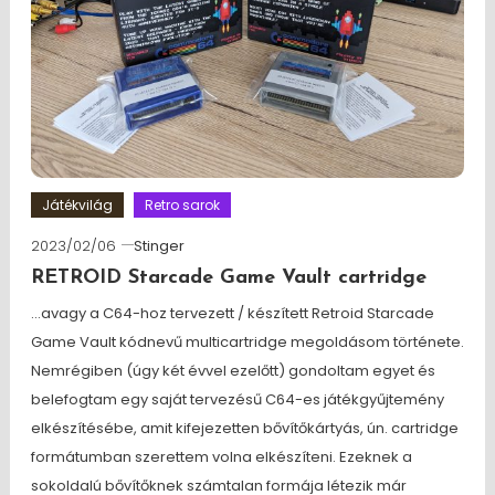
Játékvilág
Retro sarok
2023/02/06
Stinger
RETROID Starcade Game Vault cartridge
…avagy a C64-hoz tervezett / készített Retroid Starcade
Game Vault kódnevű multicartridge megoldásom története.
Nemrégiben (úgy két évvel ezelőtt) gondoltam egyet és
belefogtam egy saját tervezésű C64-es játékgyűjtemény
elkészítésébe, amit kifejezetten bővítőkártyás, ún. cartridge
formátumban szerettem volna elkészíteni. Ezeknek a
sokoldalú bővítőknek számtalan formája létezik már