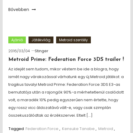
Bővebben
Ajánló
Játékvilág
Metroid szentély
2016/03/04
Stinger
Metroid Prime: Federation Force 3DS trailer !
Az idejét sem tudom, mikor véstem be ide a blogra, hogy
ismét nagy várakozással várhatunk egy új Metroid játékot: a
tragikus tavalyi Metroid Prime: Federation Force 3DS E3-as
bemutatója után a rajongók 90%-a mérhetetlenül csalódott
volt, a maradék 10% pedig egyszerűen nem értette, hogy
egy rossz vicc áldozatává vált-e, vagy csak szimplán
összekuszálódtak az érzékszervei. Eltelt […]
Tagged
Federation Force
,
Kensuke Tanabe
,
Metroid
,