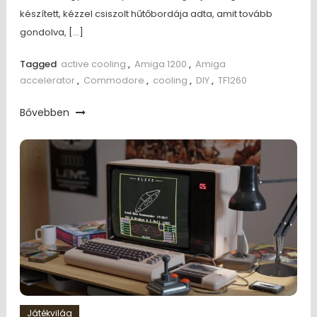
készített, kézzel csiszolt hűtőbordája adta, amit tovább
gondolva, […]
Tagged
active cooling
,
Amiga 1200
,
Amiga
accelerator
,
Commodore
,
cooling
,
DIY
,
TF1260
Bővebben
Játékvilág