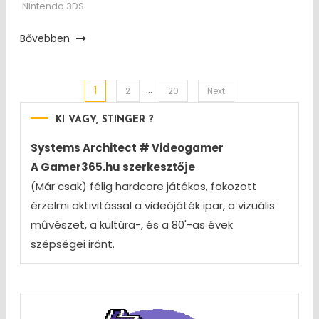
Nintendo 3DS
Bővebben
…
1
Posts
2
20
Next
KI VAGY, STINGER ?
pagination
Systems Architect # Videogamer
A Gamer365.hu szerkesztője
(Már csak) félig hardcore játékos, fokozott
érzelmi aktivitással a videójáték ipar, a vizuális
művészet, a kultúra-, és a 80'-as évek
szépségei iránt.