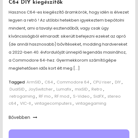
C64 DIY kiegészítők
Hasznos C64-es kiegészítő áramkörök, hogy idén is élvezet
legyen a retró ! Az utóbbi hetekben igyekeztem bepótolni
mindent, ami a tavalyi esztendőből, vagy csak úgy
kíváncsiságból elmaradt: sikerült befejezni ezeket az apró
(de annál hasznosabb) bővítéseket, modding hardvereket
a 2022-ben 40. évfordulóját ünneplő legendás masinához,
a Commodore 64-hez. Gyermekkorom számítógépe
meglehetősen idős kort élt meg […]
Tagged
ArmSID
,
C64
,
Commodore 64
,
CPU riser
,
DIY
,
DualSID
,
JoySwitcher
,
Lumafix
,
mixSID
,
Retro
,
retrogaming
,
RF mo
,
RF mod
,
S-Video
,
SidFX
,
stereo
c64
,
VIC-II
,
vintagecomputers
,
vintagegaming
Bővebben