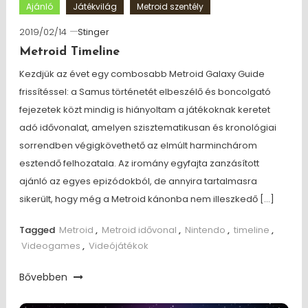
Ajánló
Játékvilág
Metroid szentély
2019/02/14
Stinger
Metroid Timeline
Kezdjük az évet egy combosabb Metroid Galaxy Guide
frissítéssel: a Samus történetét elbeszélő és boncolgató
fejezetek közt mindig is hiányoltam a játékoknak keretet
adó idővonalat, amelyen szisztematikusan és kronológiai
sorrendben végigkövethető az elmúlt harminchárom
esztendő felhozatala. Az iromány egyfajta zanzásított
ajánló az egyes epizódokból, de annyira tartalmasra
sikerült, hogy még a Metroid kánonba nem illeszkedő […]
Tagged
Metroid
,
Metroid idővonal
,
Nintendo
,
timeline
,
Videogames
,
Videójátékok
Bővebben