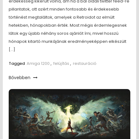
érdekesség kikerült volna, ám ha a bal oldali twitter feed-re
pillantatok, ott azért minden fontosabb és érdekesebb
történést megtaláltok, amelyek a Retroidot az elmúlt
hetekben, hónapokban érték. Most mégis érdemlegesnek
látok egy újabb néhány soros ajánlót írni, mivel hosszú
hónapok kitartó munkájának eredményeképpen elkészült
[…]
Tagged
Amiga 1200
,
felújítás
,
restauráció
Bővebben