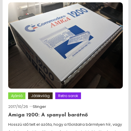
Ajánló
Játékvilág
Retro sarok
2017/10/26
Stinger
Amiga 1200: A spanyol barátnő
Hosszú idő telt el azóta, hogy a főoldalra bármilyen hír, vagy