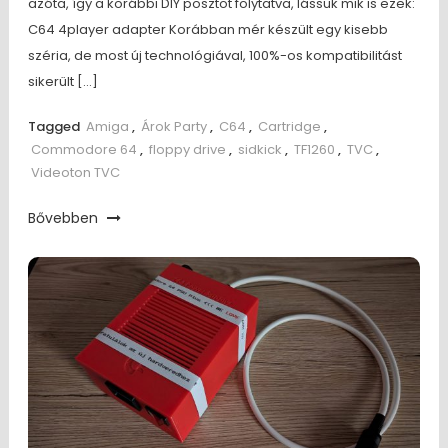
azóta, így a korábbi DIY posztot folytatva, lássuk mik is ezek:
C64 4player adapter Korábban mér készült egy kisebb
széria, de most új technológiával, 100%-os kompatibilitást
sikerült […]
Tagged
Amiga
,
Árok Party
,
C64
,
Cartridge
,
Commodore 64
,
floppy drive
,
sidkick
,
TF1260
,
TVC
,
Videoton TVC
Bővebben