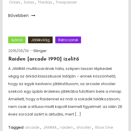
Orlais
,
Solas
,
Thedas
,
Trespasser
Bővebben
Ajánló
Játékvilág
Retro sarok
2016/05/19
Stinger
Raiden [arcade 1990] ízelítő
A JAMMA multiboardnak hála, szépen lassan lépkedek
végig az árkád klasszikusok listáján – ennek köszönhető,
hogy az egyik kedvenc játékstílusom, az arcade shooter
szekció egy újabb érdekes játékába futottam bele a minap.
Amellett, hogy a Raidennel ez már a sokadik találkozásom,
nem csak a stílusa miatt kapott kiemelt figyelmet: az idén 26
éves sorozat azért is aktuális, mert […]
Tagged
arcade
,
JAMMA
,
raiden
,
shooter
,
Xbox One