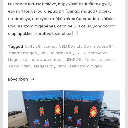
kezedben tartasz (feltéve, hogy vásároltál tőlem egyet),
egy nyílt forráskódra épülő DIY (csináld magad) projekt
eredménye, amelyet a méltán híres Commodore vállalat
C64-es számítógépéhez, azon belül is az ún. „longboard”
alaplapokkal szerelt változatához […]
Tagged
C64
,
c64 scene
,
CBM Kernal
,
Commodore 64
,
csináld magad
,
DIY
,
Dolphin DOS
,
ExOS
,
hardveres
kiegészítő
,
hardware addon
,
JiffyDOS
,
Kernal switcher
,
kernal váltó
,
kiegészítő
,
Retro
,
retroszámítógép
Bővebben