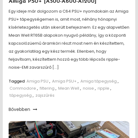
Amiga PSU+ [A500-A600-A1200]
Egy ideje már dolgozom a C64 PSU+ nyomdokain az Amiga
PSU+ tápegységemen is, amit most, néhány hónapnyi
kísérletezgetés után sikerült befejeznem. Ez egy alapvetően
Mean Well RT65B alapokon nyugvó példány, így a központi
kapcsolózüemű áramköri részt most nem én készítettem,
az gyakorlatilag egy kész termék. Ellenben, hogy
feljavítsam, készítettem hozzá egy több lépcsős ripple-
noise-EMI zavarszűrő […]
Tagged
Amiga PSU
,
Amiga PSU+
,
Amiga tápegység
,
Commodore
,
filtering
,
Mean Well
,
noise
,
ripple
,
tápegység
,
zajszűrés
Bővebben