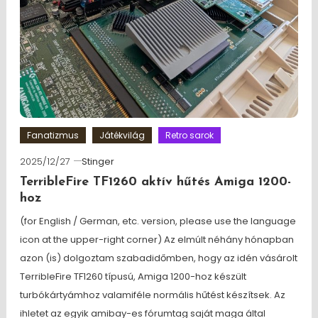
Fanatizmus
Játékvilág
Retro sarok
2025/12/27
Stinger
TerribleFire TF1260 aktív hűtés Amiga 1200-
hoz
(for English / German, etc. version, please use the language
icon at the upper-right corner) Az elmúlt néhány hónapban
azon (is) dolgoztam szabadidőmben, hogy az idén vásárolt
TerribleFire TF1260 típusú, Amiga 1200-hoz készült
turbókártyámhoz valamiféle normális hűtést készítsek. Az
ihletet az egyik amibay-es fórumtag saját maga által