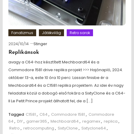
Fanatizmus
Játékvilág
Retro sarok
2024/10/14
Stinger
Replikánsok
avagy a C64-hoz késztített Mechboard64 és a
Commodore 1581 drive replika projekt >>> Hajónapló, 2024.
október 13-a, este 10 óra 10 perc: Lassan finisbe ér a
Mechboard64 és a C1581 replika projektem. Az idei év nagy
feladatai közül a dobogó első fokára a SixtyClone és a C64-
II Le Petit Prince projekt állhatott fel, de a […]
Tagged
C1581
,
C64
,
Commodore 1581
,
Commodore
64
,
DIY
,
gamer365
,
Mechboard64
,
regamex
,
replica
,
Retro
,
retrocomputing
,
SixtyClone
,
Sixtyclone64
,