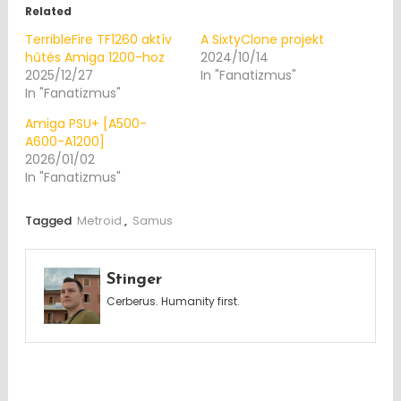
Related
TerribleFire TF1260 aktív
A SixtyClone projekt
hűtés Amiga 1200-hoz
2024/10/14
2025/12/27
In "Fanatizmus"
In "Fanatizmus"
Amiga PSU+ [A500-
A600-A1200]
2026/01/02
In "Fanatizmus"
Tagged
Metroid
,
Samus
Stinger
Cerberus. Humanity first.