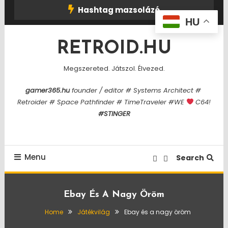
Skip
Hashtag mazsolázó
To
HU
Content
RETROID.HU
Megszereted. Játszol. Élvezed.
gamer365.hu
founder / editor # Systems Architect #
Retroider # Space Pathfinder # TimeTraveler #WE
C64!
#STINGER
Menu
Search
Ebay És A Nagy Öröm
Home
Játékvilág
Ebay és a nagy öröm