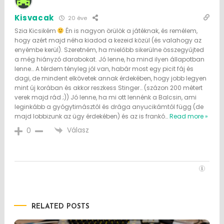
Kisvacak
20 éve
Szia Kicsikém
Én is nagyon örülök a játéknak, és remélem,
hogy azért majd néha kiadod a kezeid közül (és valahogy az
enyémbe kerül). Szeretném, ha mielőbb sikerülne összegyűjted
a még hiányzó darabokat. Jó lenne, ha mind ilyen állapotban
lenne… A térdem tényleg jól van, habár most egy picit fáj és
dagi, de mindent elkövetek annak érdekében, hogy jobb legyen
mint új korában és akkor reszkess Stinger… (százon 200 métert
verek majd rád ;)) Jó lenne, ha mi ott lennénk a Balcsin, ami
leginkább a gyógytirnásztól és drága anyucikámtól függ (de
majd lobbizunk az ügy érdekében) és az is frankó
…
Read more »
Válasz
0
RELATED POSTS