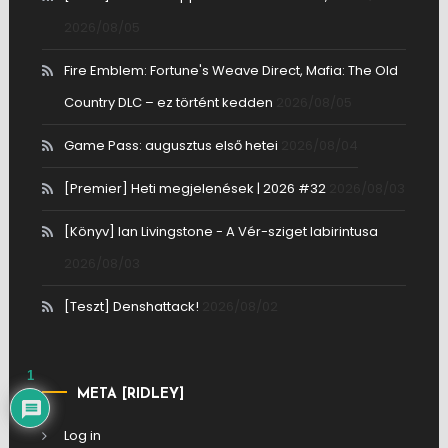
2026/08/05
Fire Emblem: Fortune's Weave Direct, Mafia: The Old
Country DLC – ez történt kedden
2026/08/05
Game Pass: augusztus első hetei
2026/08/04
[Premier] Heti megjelenések | 2026 #32
2026/08/03
[Könyv] Ian Livingstone - A Vér-sziget labirintusa
2026/08/03
[Teszt] Denshattack!
2026/08/02
1
META [RIDLEY]
Log in