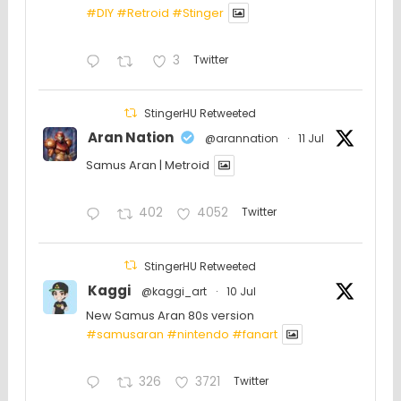
#DIY
#Retroid
#Stinger
3
Twitter
StingerHU Retweeted
Aran Nation
@arannation
·
11 Jul
Samus Aran | Metroid
402
4052
Twitter
StingerHU Retweeted
Kaggi
@kaggi_art
·
10 Jul
New Samus Aran 80s version
#samusaran
#nintendo
#fanartㅤㅤㅤㅤ
326
3721
Twitter