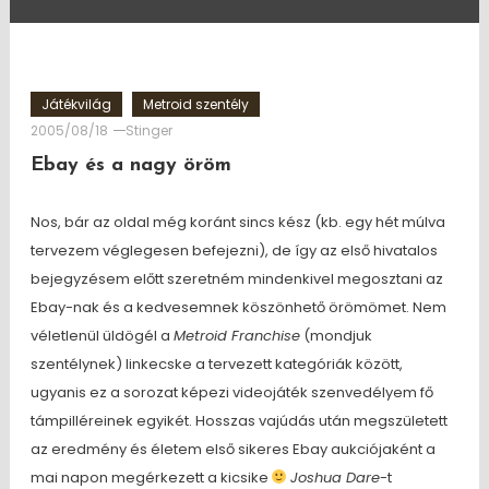
Játékvilág
Metroid szentély
2005/08/18
Stinger
Ebay és a nagy öröm
Nos, bár az oldal még koránt sincs kész (kb. egy hét múlva
tervezem véglegesen befejezni), de így az első hivatalos
bejegyzésem előtt szeretném mindenkivel megosztani az
Ebay-nak és a kedvesemnek köszönhető örömömet. Nem
véletlenül üldögél a
Metroid Franchise
(mondjuk
szentélynek) linkecske a tervezett kategóriák között,
ugyanis ez a sorozat képezi videojáték szenvedélyem fő
támpilléreinek egyikét. Hosszas vajúdás után megszületett
az eredmény és életem első sikeres Ebay aukciójaként a
mai napon megérkezett a kicsike
Joshua Dare
-t