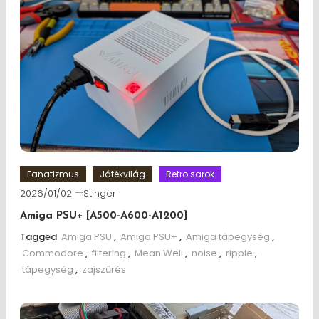
Fanatizmus
Játékvilág
Retro sarok
2026/01/02
Stinger
Amiga PSU+ [A500-A600-A1200]
Tagged
Amiga PSU
,
Amiga PSU+
,
Amiga tápegység
,
Commodore
,
filtering
,
Mean Well
,
noise
,
ripple
,
tápegység
,
zajszűrés