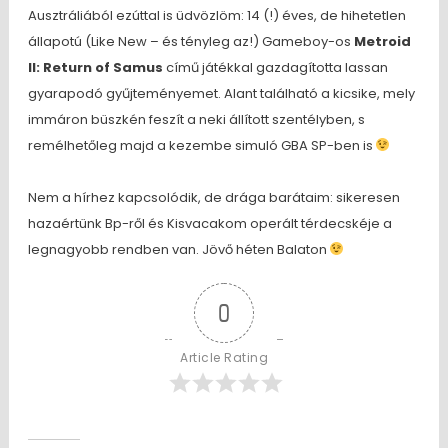
Ausztráliából ezúttal is üdvözlöm: 14 (!) éves, de hihetetlen
állapotú (Like New – és tényleg az!) Gameboy-os
Metroid
II: Return of Samus
című játékkal gazdagította lassan
gyarapodó gyűjteményemet. Alant található a kicsike, mely
immáron büszkén feszít a neki állított szentélyben, s
remélhetőleg majd a kezembe simuló GBA SP-ben is
Nem a hírhez kapcsolódik, de drága barátaim: sikeresen
hazaértünk Bp-ről és Kisvacakom operált térdecskéje a
legnagyobb rendben van. Jövő héten Balaton
0
Article Rating