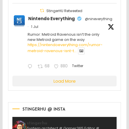
StingerHU Retweeted
Nintendo Everything
@nineverything
·
1 Jul
Rumor: Metroid Ravenous isn’t the only
new Metroid game on the way
https://nintendoeverything.com/rumor-
metroid-ravenous-isnt-t...
68
880
Twitter
Load More
STINGERHU @ INSTA
stingerhu
System architect # Gamer365 Editor #