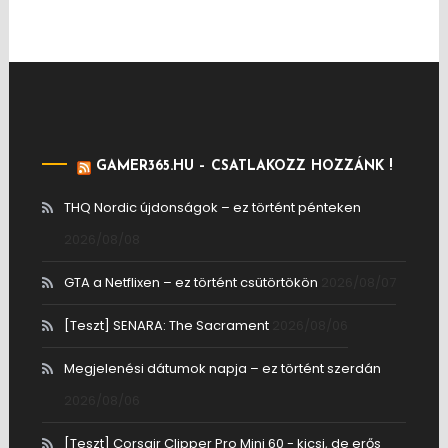
GAMER365.HU – CSATLAKOZZ HOZZÁNK !
THQ Nordic újdonságok – ez történt pénteken
2026/08/08
GTA a Netflixen – ez történt csütörtökön
2026/08/07
[Teszt] SENARA: The Sacrament
2026/08/06
Megjelenési dátumok napja – ez történt szerdán
2026/08/06
[Teszt] Corsair Clipper Pro Mini 60 - kicsi, de erős