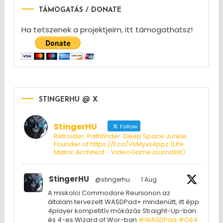
TÁMOGATÁS / DONATE
Ha tetszenek a projektjeim, itt támogathatsz!
STINGERHU @ X
StingerHU
Follow
Retroider. Pathfinder. Deep Space Junkie.
Founder of https://t.co/VkMyvx4ppz (Life
Matrix: Architect - VideoGameJournalist)
StingerHU
@stingerhu
·
1 Aug
A miskolci Commodore Reunionon az
általam tervezett WASDPad+ mindenütt, itt épp
4player kompetitív mókázás Straight-Up-ban
és 4-es Wizard of Wor-ban
#WASDPad
#C64