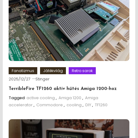
Fanatizmus
Játékvilág
Retro sarok
2025/12/27
Stinger
TerribleFire TF1260 aktív hűtés Amiga 1200-hoz
Tagged
active cooling
,
Amiga 1200
,
Amiga
accelerator
,
Commodore
,
cooling
,
DIY
,
TF1260