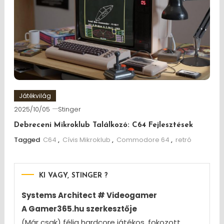
Játékvilág
2025/10/05
Stinger
Debreceni Mikroklub Találkozó: C64 Fejlesztések
Tagged
C64
,
Cívis Mikroklub
,
Commodore 64
,
retró
KI VAGY, STINGER ?
Systems Architect # Videogamer
A Gamer365.hu szerkesztője
(Már csak) félig hardcore játékos, fokozott