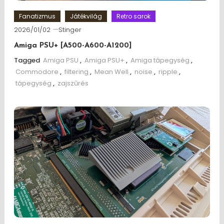
Fanatizmus
Játékvilág
Retro sarok
2026/01/02
Stinger
Amiga PSU+ [A500-A600-A1200]
Tagged
Amiga PSU
,
Amiga PSU+
,
Amiga tápegység
,
Commodore
,
filtering
,
Mean Well
,
noise
,
ripple
,
tápegység
,
zajszűrés