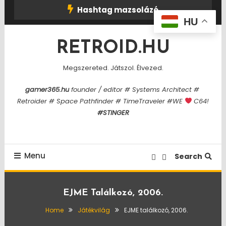
Skip
Hashtag mazsolázó
To
HU
Content
RETROID.HU
Megszereted. Játszol. Élvezed.
gamer365.hu
founder / editor # Systems Architect #
Retroider # Space Pathfinder # TimeTraveler #WE
C64!
#STINGER
Menu
Search
EJME Találkozó, 2006.
Home
Játékvilág
EJME találkozó, 2006.