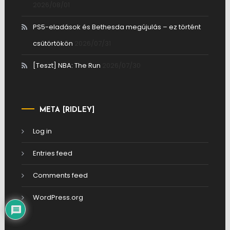
2026/08/01
PS5-eladások és Bethesda megújulás – ez történt
csütörtökön
2026/07/31
[Teszt] NBA: The Run
2026/07/30
META [RIDLEY]
Log in
Entries feed
Comments feed
WordPress.org