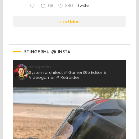
68
880
Twitter
Load More
STINGERHU @ INSTA
stingerhu
System architect # Gamer365 Editor #
Videogamer # Retroider