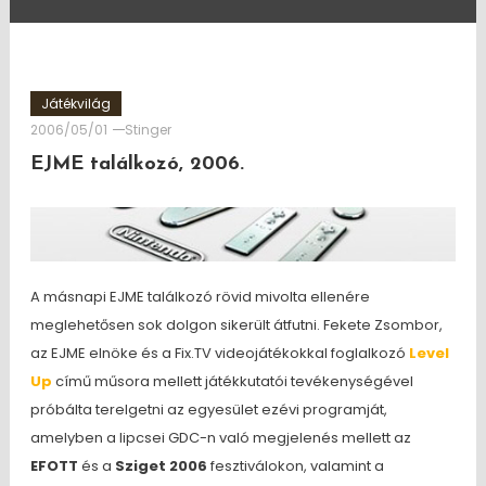
Játékvilág
2006/05/01
Stinger
EJME találkozó, 2006.
A másnapi EJME találkozó rövid mivolta ellenére
meglehetősen sok dolgon sikerült átfutni. Fekete Zsombor,
az EJME elnöke és a Fix.TV videojátékokkal foglalkozó
Level
Up
című műsora mellett játékkutatói tevékenységével
próbálta terelgetni az egyesület ezévi programját,
amelyben a lipcsei GDC-n való megjelenés mellett az
EFOTT
és a
Sziget 2006
fesztiválokon, valamint a