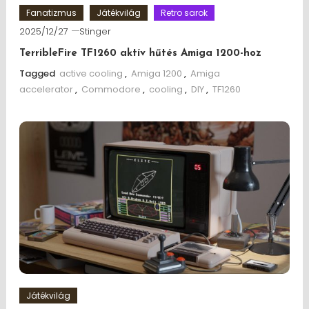
Fanatizmus
Játékvilág
Retro sarok
2025/12/27
Stinger
TerribleFire TF1260 aktív hűtés Amiga 1200-hoz
Tagged
active cooling
,
Amiga 1200
,
Amiga
accelerator
,
Commodore
,
cooling
,
DIY
,
TF1260
Játékvilág