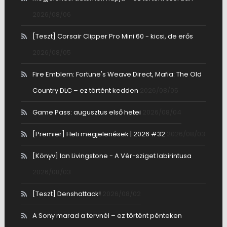
2026/08/06
[Teszt] Corsair Clipper Pro Mini 60 - kicsi, de erős
2026/08/05
Fire Emblem: Fortune's Weave Direct, Mafia: The Old
Country DLC – ez történt kedden
2026/08/05
Game Pass: augusztus első hetei
2026/08/04
[Premier] Heti megjelenések | 2026 #32
2026/08/03
[Könyv] Ian Livingstone - A Vér-sziget labirintusa
2026/08/03
[Teszt] Denshattack!
2026/08/02
A Sony marad a tervnél – ez történt pénteken