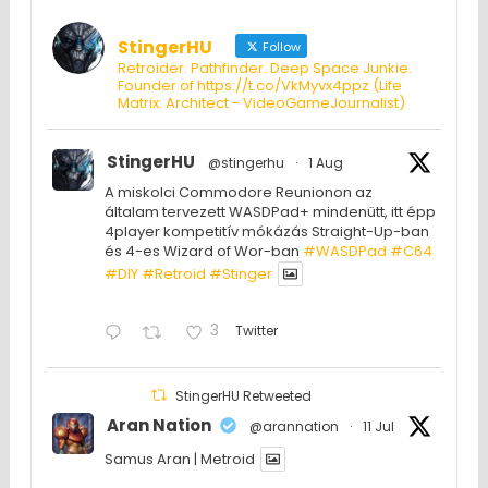
StingerHU
Follow
Retroider. Pathfinder. Deep Space Junkie.
Founder of https://t.co/VkMyvx4ppz (Life
Matrix: Architect - VideoGameJournalist)
StingerHU
@stingerhu
·
1 Aug
A miskolci Commodore Reunionon az
általam tervezett WASDPad+ mindenütt, itt épp
4player kompetitív mókázás Straight-Up-ban
és 4-es Wizard of Wor-ban
#WASDPad
#C64
#DIY
#Retroid
#Stinger
3
Twitter
StingerHU Retweeted
Aran Nation
@arannation
·
11 Jul
Samus Aran | Metroid