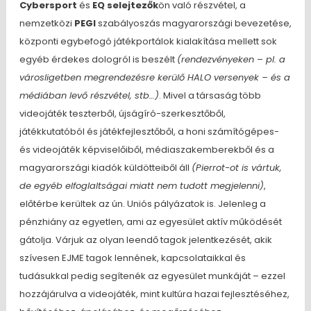
Cybersport
és
EQ selejtezők
ön való részvétel, a
nemzetközi
PEGI
szabályoszás magyarországi bevezetése,
központi egybefogó játékportálok kialakítása mellett sok
egyéb érdekes dologról is beszélt
(rendezvényeken – pl. a
városligetben megrendezésre kerülő HALO versenyek – és a
médiában levő részvétel, stb…)
. Mivel a társaság több
videojáték teszterből, újságíró-szerkesztőből,
játékkutatóból és játékfejlesztőből, a honi számítógépes-
és videojáték képviselőiből, médiaszakemberekből és a
magyarországi kiadók küldötteiből áll
(Pierrot-ot is vártuk,
de egyéb elfoglaltságai miatt nem tudott megjelenni)
,
előtérbe kerültek az ún. Uniós pályázatok is. Jelenleg a
pénzhiány az egyetlen, ami az egyesület aktív működését
gátolja. Várjuk az olyan leendő tagok jelentkezését, akik
szívesen EJME tagok lennének, kapcsolataikkal és
tudásukkal pedig segítenék az egyesület munkáját – ezzel
hozzájárulva a videojáték, mint kultúra hazai fejlesztéséhez,