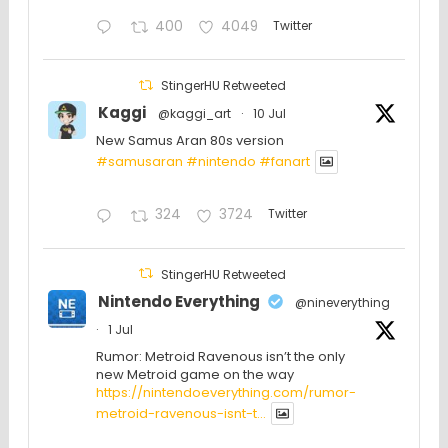
400
4049
Twitter
StingerHU Retweeted
Kaggi
@kaggi_art
·
10 Jul
New Samus Aran 80s version
#samusaran
#nintendo
#fanartㅤㅤㅤㅤ
324
3724
Twitter
StingerHU Retweeted
Nintendo Everything
@nineverything
·
1 Jul
Rumor: Metroid Ravenous isn’t the only
new Metroid game on the way
https://nintendoeverything.com/rumor-
metroid-ravenous-isnt-t...