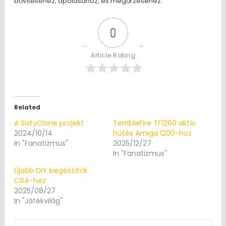
bővítéséhez, ápolásához, és megőrzéséhez.
0
Article Rating
Related
A SixtyClone projekt
TerribleFire TF1260 aktív
2024/10/14
hűtés Amiga 1200-hoz
In "Fanatizmus"
2025/12/27
In "Fanatizmus"
Újabb DIY kiegészítők
C64-hez
2025/08/27
In "Játékvilág"