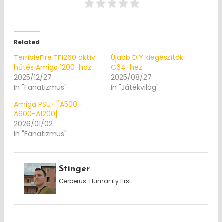
Related
TerribleFire TF1260 aktív
Újabb DIY kiegészítők
hűtés Amiga 1200-hoz
C64-hez
2025/12/27
2025/08/27
In "Fanatizmus"
In "Játékvilág"
Amiga PSU+ [A500-
A600-A1200]
2026/01/02
In "Fanatizmus"
Stinger
Cerberus. Humanity first.