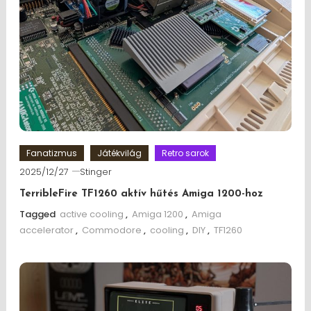
Fanatizmus
Játékvilág
Retro sarok
2025/12/27
Stinger
TerribleFire TF1260 aktív hűtés Amiga 1200-hoz
Tagged
active cooling
,
Amiga 1200
,
Amiga
accelerator
,
Commodore
,
cooling
,
DIY
,
TF1260