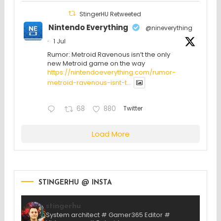
StingerHU Retweeted
Nintendo Everything
@nineverything
·
1 Jul
Rumor: Metroid Ravenous isn’t the only
new Metroid game on the way
https://nintendoeverything.com/rumor-
metroid-ravenous-isnt-t...
68
880
Twitter
Load More
STINGERHU @ INSTA
stingerhu
System architect # Gamer365 Editor #