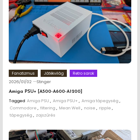
Fanatizmus
Játékvilág
Retro sarok
2026/01/02
Stinger
Amiga PSU+ [A500-A600-A1200]
Tagged
Amiga PSU
,
Amiga PSU+
,
Amiga tápegység
,
Commodore
,
filtering
,
Mean Well
,
noise
,
ripple
,
tápegység
,
zajszűrés