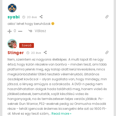
syabi
20 éve
akko’ lehet hogy beruházok
Válasz
0
Szerző
Stinger
20 éve
Nem, szerintem ez nagyonis életképes. A multi lapot itt ne úgy
értsd, hogy külön részekre van bontva – minden teszt, ami több
platformra jelenik meg, egy kalap alatt kerül kivesézésre, nincs
megkülönböztetés! Eltérő tesztelői véleménykből, általános
összképet kovácsol – olyan sugallata van, hogy mindegy, min
játszol, a lényeg amúgyis a szórakozás. A DVD-n pedig nem
használhatatlan dolgok hada található meg, hanem videó és
játékelőzetesek, bemutatók, saját készítésű video és
hanganyagok, na és természetesen teljes verziós játékok. Pc-
seknek Gun Warrior, PS2-eseknek pedig az Onimusha második
része – tehát igencsak érdemes kicsengetni érte azt az 1600 Ft-
ot. Mivel ez egy teszt szám,
…
Read more »