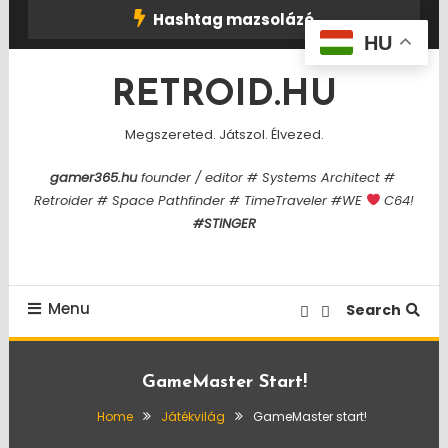
Skip
Hashtag mazsolázó
To
HU
Content
RETROID.HU
Megszereted. Játszol. Élvezed.
gamer365.hu
founder / editor # Systems Architect #
Retroider # Space Pathfinder # TimeTraveler #WE
C64!
#STINGER
Menu
Search
GameMaster Start!
Home
Játékvilág
GameMaster start!