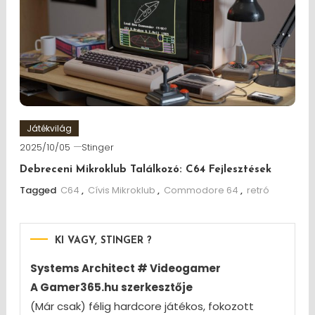
Játékvilág
2025/10/05
Stinger
Debreceni Mikroklub Találkozó: C64 Fejlesztések
Tagged
C64
,
Cívis Mikroklub
,
Commodore 64
,
retró
KI VAGY, STINGER ?
Systems Architect # Videogamer
A Gamer365.hu szerkesztője
(Már csak) félig hardcore játékos, fokozott