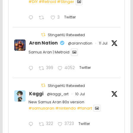
#DIY
#Retroid
#Stinger
3
Twitter
StingerHU Retweeted
Aran Nation
@arannation
·
11 Jul
Samus Aran | Metroid
399
4052
Twitter
StingerHU Retweeted
Kaggi
@kaggi_art
·
10 Jul
New Samus Aran 80s version
#samusaran
#nintendo
#fanartㅤㅤㅤㅤ
322
3723
Twitter