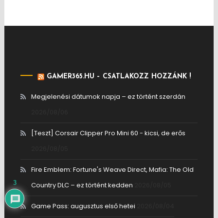
GAMER365.HU – CSATLAKOZZ HOZZÁNK !
Megjelenési dátumok napja – ez történt szerdán
2026/08/06
[Teszt] Corsair Clipper Pro Mini 60 - kicsi, de erős
2026/08/05
Fire Emblem: Fortune's Weave Direct, Mafia: The Old
3
Country DLC – ez történt kedden
2026/08/05
Game Pass: augusztus első hetei
2026/08/04