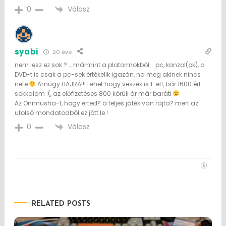
Válasz
0
syabi
20 éve
nem lesz ez sok ? … mármint a platormokból…. pc, konzol(ok), a
DVD-t is csak a pc-sek értékelik igazán, na meg akinek nincs
nete
Amúgy HAJRÁ!!! Lehet hogy veszek is 1-et!, bár 1600 ért
sokkalom :(, az előfizetéses 800 körüli ár már baráti
Az Onimusha-t, hogy érted? a teljes játék van rajta? mert az
utolsó mondatodból ez jött le !
Válasz
0
RELATED POSTS