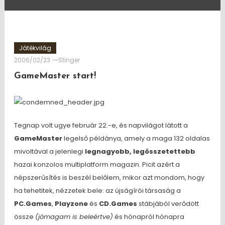
Játékvilág
2006/02/23
Stinger
GameMaster start!
Tegnap volt ugye február 22.-e, és napvilágot látott a
GameMaster
legelső példánya, amely a maga 132 oldalas
mivoltával a jelenlegi
legnagyobb, legösszetettebb
hazai konzolos multiplatform magazin. Picit azért a
népszerűsítés is beszél belőlem, mikor azt mondom, hogy
ha tehetitek, nézzetek bele: az újságírói társaság a
PC.Games
,
Playzone
és
CD.Games
stábjából verődött
össze
(jómagam is beleértve)
és hónapról hónapra