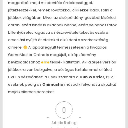
megpróbál majd mindenféle érdekességgel,
játéktesztekkel, remek rovatokkal, cikkekkel kalauzolni a
játékok világában. Mivel az első példány igazából kísérleti
darab, ezért hibák is akadnak benne, ezért ne habozzatok
billentyűzetet ragadva az észrevételeiteket és ezekre
orvoslást nyújtó ötleteiteket elküldeni a szerkesztőség
címére.
A lappal együtt természetesen a hivatalos
GameMaster Online is megújult, a képződmény
bevizsgálásához
erre
tessék kattintani. Aki a teljes verziós
játékokra van beizgulva, a bőséges tartalommal ellátott
DVD-n nézelődhet: PC-sek számára a
Gun Warrior
, PS2-
eseknek pedig az
Onimusha
második felvonása okozhat
majd kellemes perceket.
0
Article Rating