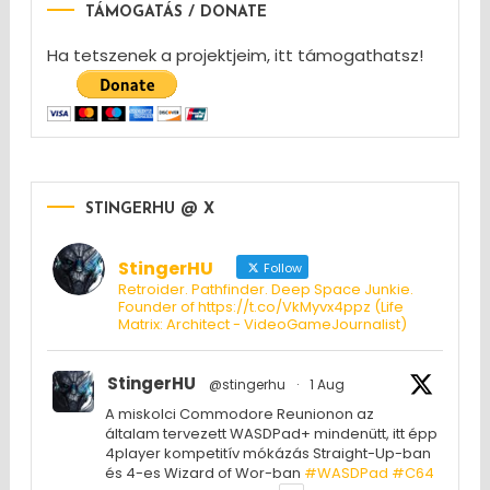
TÁMOGATÁS / DONATE
Ha tetszenek a projektjeim, itt támogathatsz!
STINGERHU @ X
StingerHU
Follow
Retroider. Pathfinder. Deep Space Junkie.
Founder of https://t.co/VkMyvx4ppz (Life
Matrix: Architect - VideoGameJournalist)
StingerHU
@stingerhu
·
1 Aug
A miskolci Commodore Reunionon az
általam tervezett WASDPad+ mindenütt, itt épp
4player kompetitív mókázás Straight-Up-ban
és 4-es Wizard of Wor-ban
#WASDPad
#C64