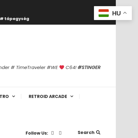
HU
tápegység
finder # TimeTraveler #WE
C64!
#STINGER
TRO
RETROID ARCADE
Search
Follow Us: