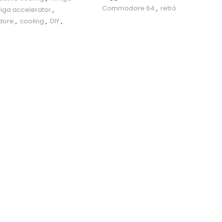
Commodore 64
,
retró
iga accelerator
,
ore
,
cooling
,
DIY
,