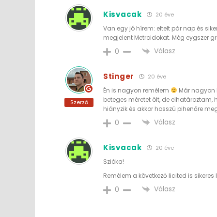
Kisvacak
20 éve
Van egy jó hírem: eltelt pár nap és sik
megjelent Metroidokat. Még eygszer gr
Válasz
0
Stinger
20 éve
Én is nagyon remélem
Már nagyon b
beteges méretet ölt, de elhatároztam
Szerző
hiányzik és akkor hosszú pihenőre m
Válasz
0
Kisvacak
20 éve
Szióka!
Remélem a következő licited is sikeres l
Válasz
0