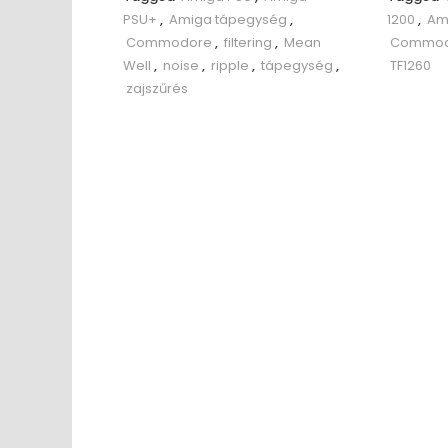
PSU+
,
Amiga tápegység
,
1200
,
Am
Commodore
,
filtering
,
Mean
Commod
Well
,
noise
,
ripple
,
tápegység
,
TF1260
zajszűrés