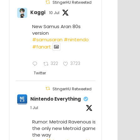
StingerHU Retweeted
Kaggi
10 Jul
New Samus Aran 80s
version
#samusaran
#nintendo
#fanartㅤㅤㅤㅤ
322
3723
Twitter
StingerHU Retweeted
Nintendo Everything
1 Jul
Rumor: Metroid Ravenous isn’t
the only new Metroid game on
the way