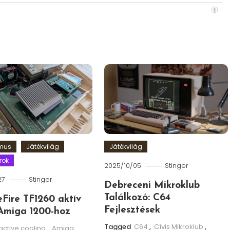
zmus
Játékvilág
Játékvilág
rok
2025/10/05
Stinger
27
Stinger
Debreceni Mikroklub
Találkozó: C64
leFire TF1260 aktív
Fejlesztések
Amiga 1200-hoz
Tagged
C64
,
Cívis Mikroklub
,
active cooling
,
Amiga