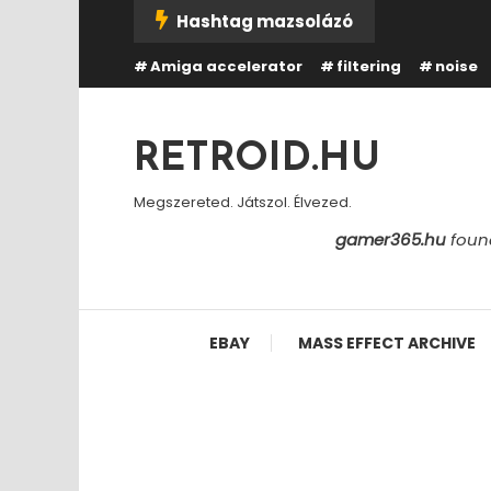
Skip
Hashtag mazsolázó
To
Amiga accelerator
filtering
noise
Content
RETROID.HU
Megszereted. Játszol. Élvezed.
gamer365.hu
found
EBAY
MASS EFFECT ARCHIVE