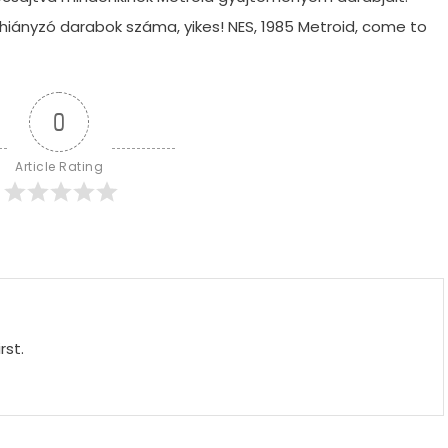
iányzó darabok száma, yikes! NES, 1985 Metroid, come to
0
Article Rating
rst.