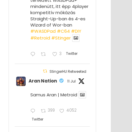
tervezett WASDPad+
mindenütt, itt épp 4player
kompetitív mókázás
Straight-Up-ban és 4-es
Wizard of Wor-ban
#WASDPad
#C64
#DIY
#Retroid
#Stinger
3
Twitter
StingerHU Retweeted
Aran Nation
11 Jul
Samus Aran | Metroid
399
4052
Twitter