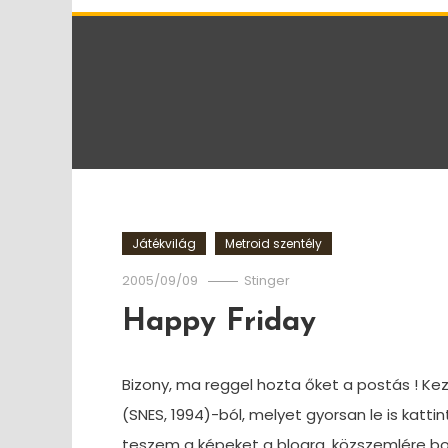
Játékvilág
Metroid szentély
2005/09/09
Stinger
Happy Friday
Bizony, ma reggel hozta őket a postás ! 
(SNES, 1994)-ból, melyet gyorsan le is katti
teszem a képeket a blogra, közszemlére b