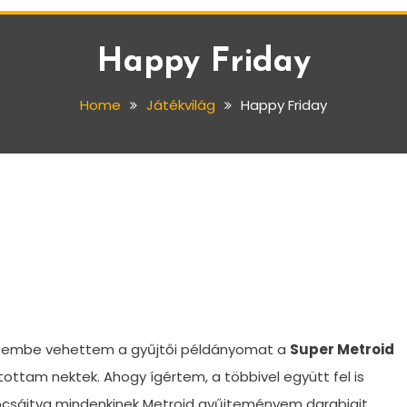
Happy Friday
Home
Játékvilág
Happy Friday
Kezembe vehettem a gyűjtői példányomat a
Super Metroid
ntottam nektek. Ahogy ígértem, a többivel együtt fel is
ocsájtva mindenkinek Metroid gyűjteményem darabjait.