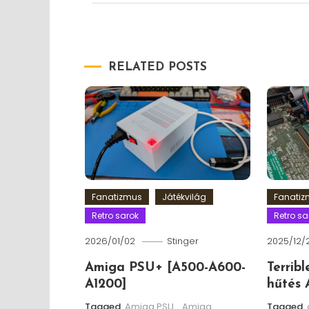
RELATED POSTS
Fanatizmus
Játékvilág
Fanati
Retro sarok
Retro sa
2026/01/02
Stinger
2025/12/
Amiga PSU+ [A500-A600-
Terrib
A1200]
hűtés 
Tagged
Amiga PSU
,
Amiga
Tagged