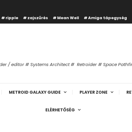
ripple
zajszűrés
Mean Well
Amiga tápegység
er / editor # Systems Architect # Retroider # Space Path
METROID GALAXY GUIDE
PLAYER ZONE
RE
ELÉRHETŐSÉG