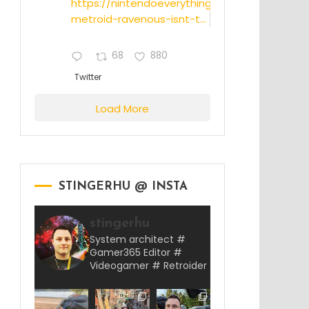
https://nintendoeverything.com/rumor-
metroid-ravenous-isnt-t...
68
880
Twitter
Load More
STINGERHU @ INSTA
stingerhu
System architect #
Gamer365 Editor #
Videogamer # Retroider