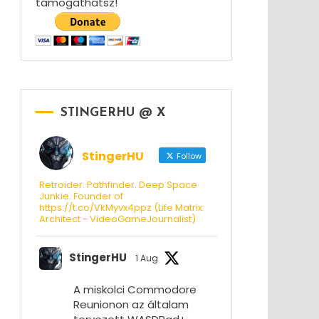
támogathatsz!
STINGERHU @ X
StingerHU
Follow
Retroider. Pathfinder. Deep Space
Junkie. Founder of
https://t.co/VkMyvx4ppz (Life Matrix:
Architect - VideoGameJournalist)
StingerHU
1 Aug
A miskolci Commodore
Reunionon az általam