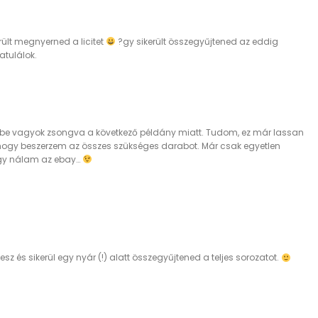
erült megnyerned a licitet
?gy sikerült összegyűjtened az eddig
atulálok.
e vagyok zsongva a következő példány miatt. Tudom, ez már lassan
, hogy beszerzem az összes szükséges darabot. Már csak egyetlen
egy nálam az ebay…
esz és sikerül egy nyár (!) alatt összegyűjtened a teljes sorozatot.