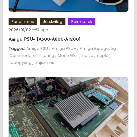
Fanatizmus
Játékvilág
Retro sarok
2026/01/02
Stinger
Amiga PSU+ [A500-A600-A1200]
Tagged
Amiga PSU
,
Amiga PSU+
,
Amiga tápegység
,
Commodore
,
filtering
,
Mean Well
,
noise
,
ripple
,
tápegység
,
zajszűrés