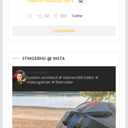
metroid-ravenous-isnt-t...
68
880
Twitter
Load More
STINGERHU @ INSTA
stingerhu
System architect # Gamer365 Editor #
Videogamer # Retroider