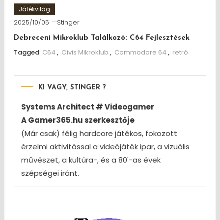
Játékvilág
2025/10/05
Stinger
Debreceni Mikroklub Találkozó: C64 Fejlesztések
Tagged
C64
,
Cívis Mikroklub
,
Commodore 64
,
retró
KI VAGY, STINGER ?
Systems Architect # Videogamer
A Gamer365.hu szerkesztője
(Már csak) félig hardcore játékos, fokozott
érzelmi aktivitással a videójáték ipar, a vizuális
művészet, a kultúra-, és a 80'-as évek
szépségei iránt.