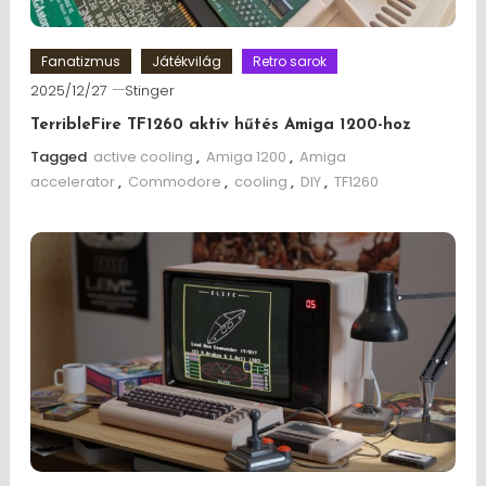
Fanatizmus
Játékvilág
Retro sarok
2025/12/27
Stinger
TerribleFire TF1260 aktív hűtés Amiga 1200-hoz
Tagged
active cooling
,
Amiga 1200
,
Amiga
accelerator
,
Commodore
,
cooling
,
DIY
,
TF1260