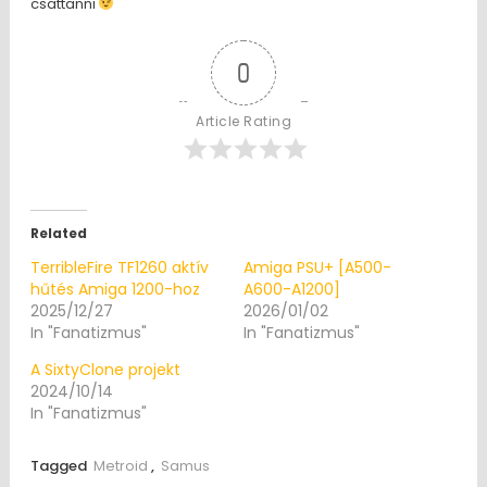
csattanni
0
Article Rating
Related
TerribleFire TF1260 aktív
Amiga PSU+ [A500-
hűtés Amiga 1200-hoz
A600-A1200]
2025/12/27
2026/01/02
In "Fanatizmus"
In "Fanatizmus"
A SixtyClone projekt
2024/10/14
In "Fanatizmus"
Tagged
Metroid
,
Samus