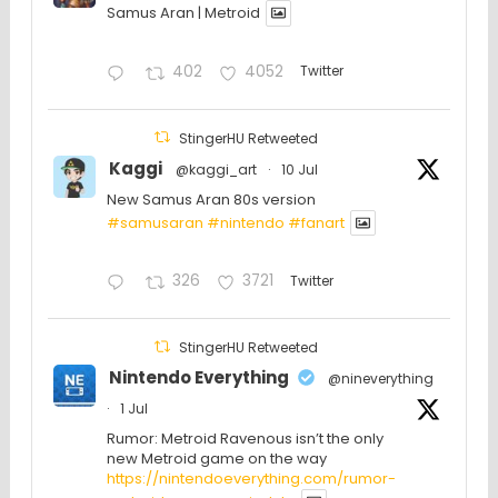
Samus Aran | Metroid
402
4052
Twitter
StingerHU Retweeted
Kaggi
@kaggi_art
·
10 Jul
New Samus Aran 80s version
#samusaran
#nintendo
#fanartㅤㅤㅤㅤ
326
3721
Twitter
StingerHU Retweeted
Nintendo Everything
@nineverything
·
1 Jul
Rumor: Metroid Ravenous isn’t the only
new Metroid game on the way
https://nintendoeverything.com/rumor-