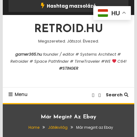
Skip
Hashtag mazsolázó
To
HU
Content
RETROID.HU
Megszereted. Játszol. Élvezed.
gamer365.hu
founder / editor # Systems Architect #
Retroider # Space Pathfinder # TimeTraveler #WE
C64!
#STINGER
Menu
Search
Már Megint Az Ebay
Home
Játékvilág
Már megint az Ebay