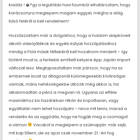
kiadás ! �?gy a legutóbbi havi fizumból elhatároztam, hogy
karácsonyra meglepem magam eggyel, mégha a világ
túlsó feléről is kell rendelnem!
Hozzászoktam már a dolgokhoz, hogy a hobbim alapköveit
alkotó videójátékok és egyéb kütyük hozzájutásához
mindig a Föld másik féltekéről kell hozatnom mindent – így
történt most is, a fentebb említett ketyere épp Japán import
változat lesz. Megtapasztaltam már párszor, hogy ha az
embernek kicsit az átlagosnál különlegesebb kívánságai
vannak, máris nehézségekbe ütközik még akkor is, ha
alkalomadtán a pénz is megvan rá. Ugyanis az efféle
masinákhoz kis hazánkban ritkán és kopottasan, vagy
egyáltalán nem lehet hozzájutni – nincs mit tenni, marad a
rendelés és az aggódás, hogy ne fogják meg a csomagot
a vámon
Vacakot is meglepem a szülinapján: már sejti,
mit kap tőlem, de az ajcsi csak november 21.-én fog