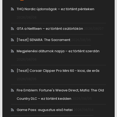
THQ Nordic újdonságok – ez történt pénteken
2026/08/08
GTA a Netflixen – ez történt csütörtökön
2026/08/07
[Teszt] SENARA: The Sacrament
2026/08/06
Megjelenési dátumok napja – ez történt szerdán
2026/08/06
[Teszt] Corsair Clipper Pro Mini 60 - kicsi, de erős
2026/08/05
Fire Emblem: Fortune's Weave Direct, Mafia: The Old
Country DLC – ez történt kedden
2026/08/05
Game Pass: augusztus első hetei
2026/08/04