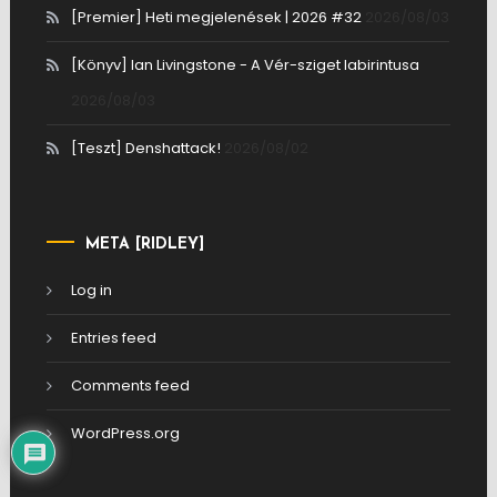
[Premier] Heti megjelenések | 2026 #32
2026/08/03
[Könyv] Ian Livingstone - A Vér-sziget labirintusa
2026/08/03
[Teszt] Denshattack!
2026/08/02
META [RIDLEY]
Log in
Entries feed
Comments feed
WordPress.org