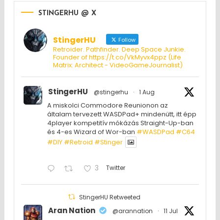
STINGERHU @ X
StingerHU
Follow
Retroider. Pathfinder. Deep Space Junkie.
Founder of https://t.co/VkMyvx4ppz (Life
Matrix: Architect - VideoGameJournalist)
StingerHU
@stingerhu
·
1 Aug
A miskolci Commodore Reunionon az
általam tervezett WASDPad+ mindenütt, itt épp
4player kompetitív mókázás Straight-Up-ban
és 4-es Wizard of Wor-ban
#WASDPad
#C64
#DIY
#Retroid
#Stinger
3
Twitter
StingerHU Retweeted
Aran Nation
@arannation
·
11 Jul