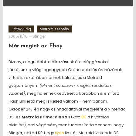
Játékvilág
Metroid szentély
2005/11/16
Stinger
Már megint az Ebay
Bizony, a legutóbbi találkozásunk óta eléggé sokat
járkáltunk a világ legnagyobb Online aukciós áruházának
virtuális raktárában: ennek hála teljes a Metroid
gyűjteményem
(elment az eszem: megint rendeltem
valamit)
, még ha ennek kedvéért a korábban is említett
Flash Linkertől meg is kellett válnom – nem bánom.
Október 24.-én nagy csinnadrattával megjelent a Nintendo
DS-es
Metroid Prime: Pinball
(katt
IDE
a hivatalos
oldalért), ami végérvényesen tudatosította bennem, hogy:
Stinger, neked KELL egy
ilyen
limitált Metroid Nintendo DS