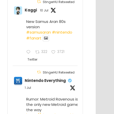
StingerHU Retweeted
Kaggi
10 Jul
New Samus Aran 80s
version
#samusaran
#nintendo
#fanartㅤㅤㅤㅤ
322
3721
Twitter
StingerHU Retweeted
Nintendo Everything
1 Jul
Rumor: Metroid Ravenous isn’t
the only new Metroid game on
the way