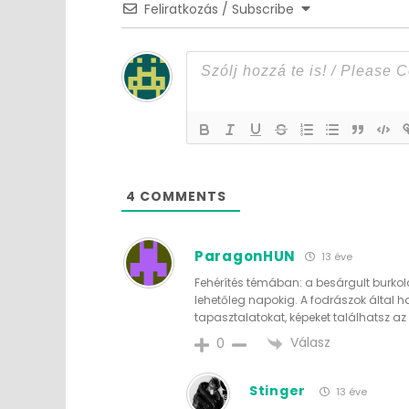
Feliratkozás / Subscribe
4
COMMENTS
ParagonHUN
13 éve
Fehérítés témában: a besárgult burkola
lehetőleg napokig. A fodrászok által h
tapasztalatokat, képeket találhatsz a
Válasz
0
Stinger
13 éve