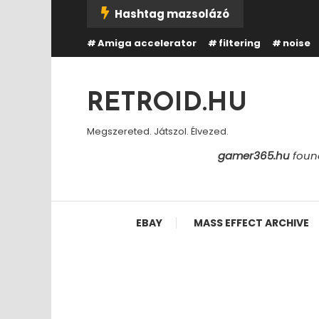
Skip
Hashtag mazsolázó
To
Amiga accelerator
filtering
noise
Content
RETROID.HU
Megszereted. Játszol. Élvezed.
gamer365.hu
found
EBAY
MASS EFFECT ARCHIVE