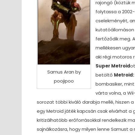
rajongó (köztük m
folytassa a 200
cselekményét, am
kutatóállomáson 
fertőződik meg. 
mellékesen ugya
aki régi motoros 
Super Metroid
ot
Samus Aran by
betöltő
Metroid:
poojipoo
bombasiker, mint 
várta volna, a Wi
sorozat többi kiváló darabja mellé, hiszen 
egy Metroid játék kapcsán csak elvárhat a 
kritizálhatóbb erőforrásokkal rendelkezik ma
sajnálkozásra, hogy milyen lenne Samust a r