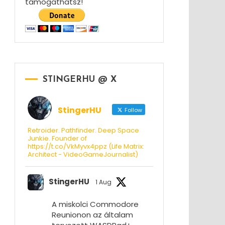
támogathatsz!
STINGERHU @ X
StingerHU
Follow
Retroider. Pathfinder. Deep Space
Junkie. Founder of
https://t.co/VkMyvx4ppz (Life Matrix:
Architect - VideoGameJournalist)
StingerHU
1 Aug
A miskolci Commodore
Reunionon az általam