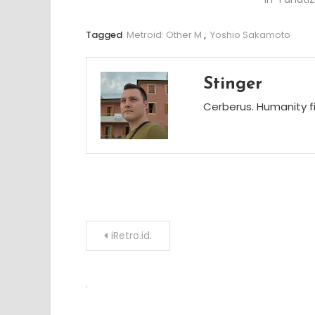
Tagged
Metroid: Other M
,
Yoshio Sakamoto
Stinger
Cerberus. Humanity fi
Post
iRetro.id.
navigation