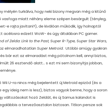
y mélyén turkálva, hogy neki bizony megvan még a kitűnő
dő vasfoga miatt néhány eleme szépen besárgult (tényleg,
het-e rajta javítani?), de kiválóan működik, így holnaptól
att acélosra edzett WoW- és úgy általában PC gamer.
d of Zelda: Link to the Past, Super R-Type, Super Star Wars,
t az elmaradhatatlan
Super Metroid
. Utóbbi amúgy gyakran
 és bár ezt az elmaradást még pótolnom kell, annyi biztos,
múlt 26 esztendő alatt… s ezt mi sem bizonyítja jobban,
üleménye.
ő Wii U-ra nincs még bejelentett új Metroid epizód (és a
e egy ideig nem is lesz), biztos vagyok benne, hogy a soron
y változásokat hozó Zeldát, és új Samus kalandot is
legalábbis a tervezőasztalon biztosan. Titkon persze sok