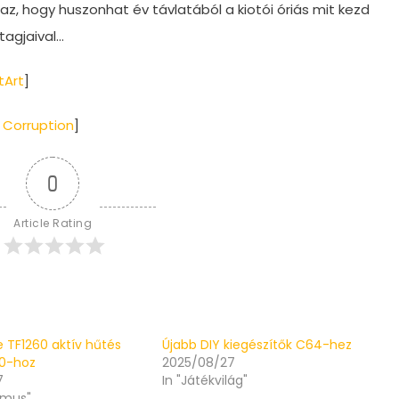
az, hogy huszonhat év távlatából a kiotói óriás mit kezd
tagjaival…
tArt
]
: Corruption
]
0
Article Rating
re TF1260 aktív hűtés
Újabb DIY kiegészítők C64-hez
00-hoz
2025/08/27
7
In "Játékvilág"
zmus"