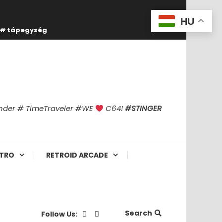
HU
tápegység
finder # TimeTraveler #WE
C64!
#STINGER
TRO
RETROID ARCADE
Search
Follow Us: