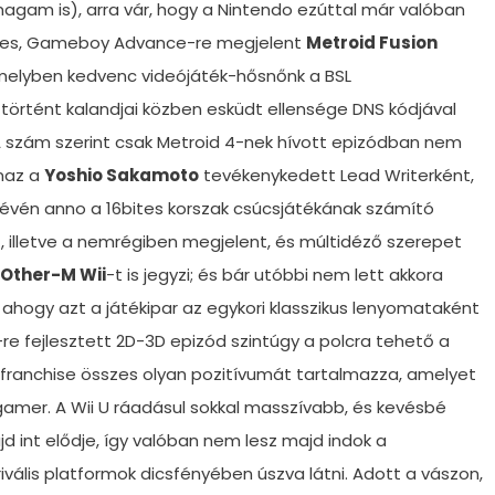
agam is), arra vár, hogy a Nintendo ezúttal már valóban
2-es, Gameboy Advance-re megjelent
Metroid Fusion
elyben kedvenc videójáték-hősnőnk a BSL
történt kalandjai közben esküdt ellensége DNS kódjával
A szám szerint csak Metroid 4-nek hívott epizódban nem
naz a
Yoshio Sakamoto
tevékenykedett Lead Writerként,
révén anno a 16bites korszak csúcsjátékának számító
, illetve a nemrégiben megjelent, és múltidéző szerepet
 Other-M Wii
-t is jegyzi; és bár utóbbi nem lett akkora
ahogy azt a játékipar az egykori klasszikus lenyomataként
i-re fejlesztett 2D-3D epizód szintúgy a polcra tehető a
a franchise összes olyan pozitívumát tartalmazza, amelyet
gamer. A Wii U ráadásul sokkal masszívabb, és kevésbé
jd int elődje, így valóban nem lesz majd indok a
ivális platformok dicsfényében úszva látni. Adott a vászon,