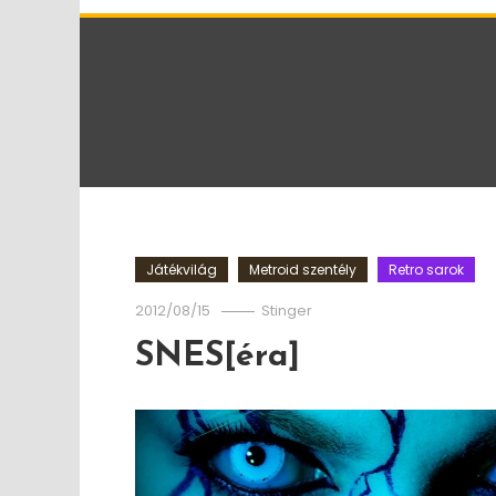
Játékvilág
Metroid szentély
Retro sarok
2012/08/15
Stinger
SNES[éra]