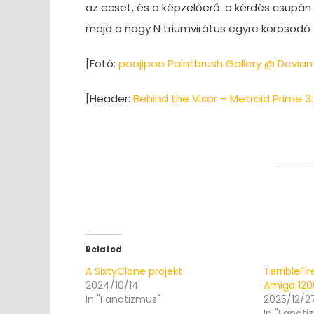
az ecset, és a képzelőerő: a kérdés csupán 
majd a nagy N triumvirátus egyre korosodó 
[Fotó:
poojipoo Paintbrush Gallery @ Devian
[Header:
Behind the Visor – Metroid Prime 3
Related
A SixtyClone projekt
TerribleFi
2024/10/14
Amiga 12
In "Fanatizmus"
2025/12/2
In "Fanati