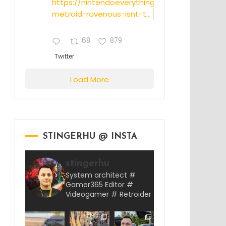
https://nintendoeverything.com/rumor-
metroid-ravenous-isnt-t...
68
879
Twitter
Load More
STINGERHU @ INSTA
stingerhu
System architect #
Gamer365 Editor #
Videogamer # Retroider