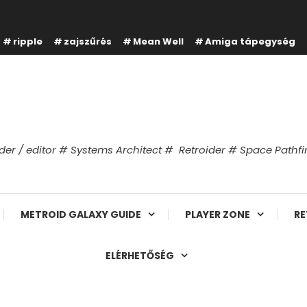
ripple
zajszűrés
Mean Well
Amiga tápegység
er / editor # Systems Architect # Retroider # Space Path
METROID GALAXY GUIDE
PLAYER ZONE
RE
ELÉRHETŐSÉG