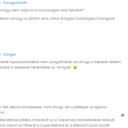
to
ParagonHUN
z amúgy nem oldja le a műanyagon levő feliratot?
kban amúgy is jártam arra, mikor Amigás nosztalgikus hangulat
to
Stinger
nkrét tapasztalatokkal nem szolgálhatok, de ahogy a képeket néztem
okat is sikeresen fehérítettek az ‘amigók’.
m lett akkora bombasiker, mint ahogy azt a játékipar az egykori
lna …
obb Metroid játéka, másrészt az is Sakamoto rendezésében készült,
d szerint az Other M a Super Metroid és a Metroid Fusion között