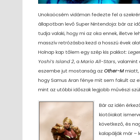
Unokaöcsém vidáman fedezte fel a szekrén
állapotban levő Super Nintendoja: bár az i
tudja valaki, hogy mi az oka ennek, illetve le
masszív retrózásba kezd a hosszú évek al
Holnap kap tőlem egy szép kis pakkot:
Legen
Yoshi’s Island 2
, a
Mario All-Stars
, valamin
eszembe jut mostanság az
Other-M
miatt,
hogy Samus Aran fénye mit sem fakult az el
mint az utóbbi időszak legjobb művészi sz
Bár az idén érkez
kiotóiakat ismerv
következő, és nag
kalapálják már – 