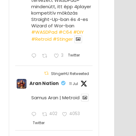
tervezett WASDPad+
mindenütt, itt épp 4player
kompetitív mókázás
Straight-Up-ban és 4-es
Wizard of Wor-ban
#WASDPad
#C64
#DIY
#Retroid
#Stinger
3
Twitter
StingerHU Retweeted
Aran Nation
11 Jul
Samus Aran | Metroid
402
4053
Twitter