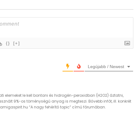
{}
[+]
Legújabb / Newest
ti elemeket le kell bontani és hidrogén-peroxidban (H2O2) áztatni,
asznált 9%-os töménységű anyag is megteszi. Bővebb infót, ill. konkrét
z amigaspirit.hu “A nagy fehérítő topic” című fórumában.