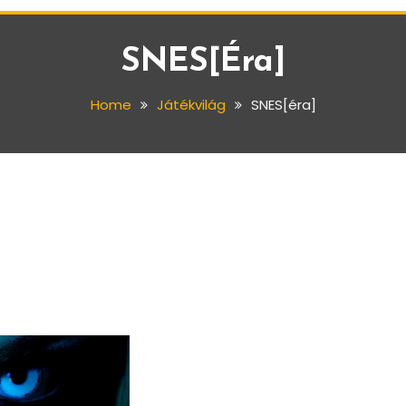
SNES[éra]
Home
Játékvilág
SNES[éra]