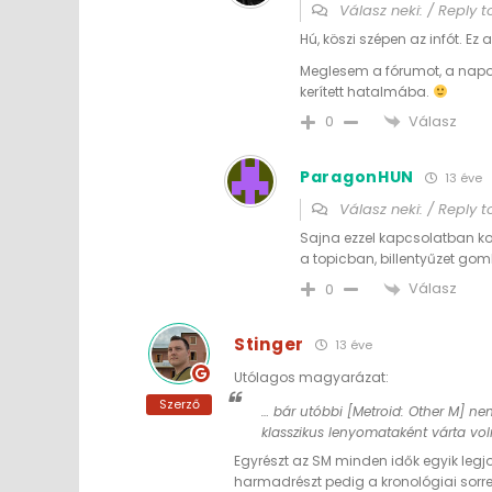
Válasz neki: / Reply 
Hú, köszi szépen az infót. E
Meglesem a fórumot, a napo
kerített hatalmába.
Válasz
0
ParagonHUN
13 éve
Válasz neki: / Reply 
Sajna ezzel kapcsolatban ko
a topicban, billentyűzet gomb
Válasz
0
Stinger
13 éve
Utólagos magyarázat:
Szerző
… bár utóbbi [Metroid: Other M] ne
klasszikus lenyomataként várta vo
Egyrészt az SM minden idők egyik legj
harmadrészt pedig a kronológiai sorren