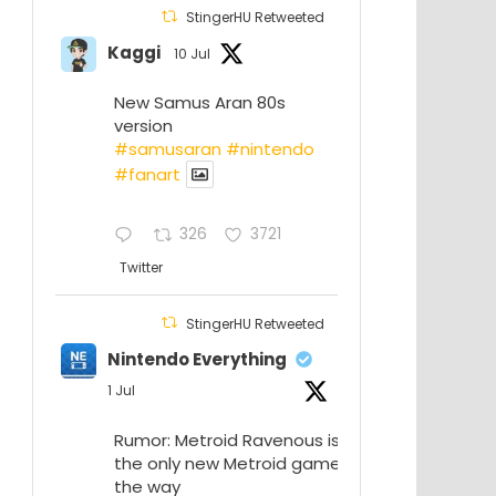
StingerHU Retweeted
Kaggi
10 Jul
New Samus Aran 80s
version
#samusaran
#nintendo
#fanartㅤㅤㅤㅤ
326
3721
Twitter
StingerHU Retweeted
Nintendo Everything
1 Jul
Rumor: Metroid Ravenous isn’t
the only new Metroid game on
the way