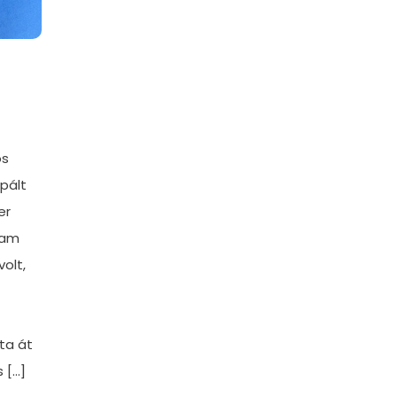
os
pált
er
ram
olt,
ta át
 […]