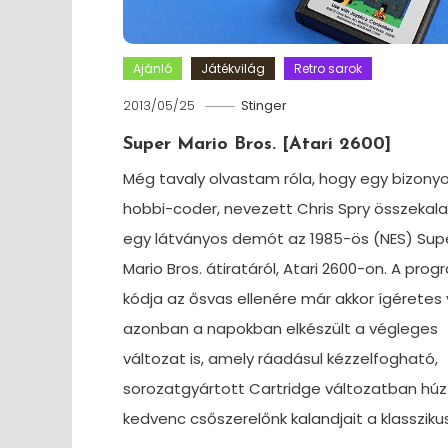
Ajánló
Játékvilág
Retro sarok
2013/05/25
Stinger
Super Mario Bros. [Atari 2600]
Még tavaly olvastam róla, hogy egy bizony
hobbi-coder, nevezett Chris Spry összekala
egy látványos demót az 1985-ös (NES) Sup
Mario Bros. átiratáról, Atari 2600-on. A prog
kódja az ősvas ellenére már akkor ígéretes v
azonban a napokban elkészült a végleges
változat is, amely ráadásul kézzelfogható,
sorozatgyártott Cartridge változatban húz
kedvenc csőszerelőnk kalandjait a klasszikus