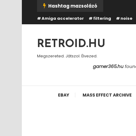
Skip
Hashtag mazsolázó
To
Amiga accelerator
filtering
noise
Content
RETROID.HU
Megszereted. Játszol. Élvezed.
gamer365.hu
found
EBAY
MASS EFFECT ARCHIVE