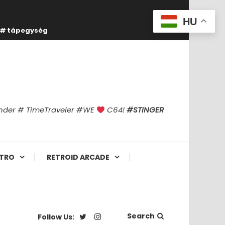
HU
tápegység
finder # TimeTraveler #WE
C64!
#STINGER
TRO
RETROID ARCADE
Search
Follow Us: