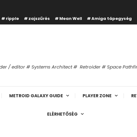
ripple
zajszűrés
Mean Well
Amiga tápegység
er / editor # Systems Architect # Retroider # Space Path
METROID GALAXY GUIDE
PLAYER ZONE
RE
ELÉRHETŐSÉG