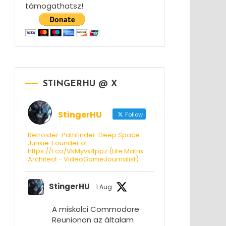
támogathatsz!
STINGERHU @ X
StingerHU
Follow
Retroider. Pathfinder. Deep Space
Junkie. Founder of
https://t.co/VkMyvx4ppz (Life Matrix:
Architect - VideoGameJournalist)
StingerHU
1 Aug
A miskolci Commodore
Reunionon az általam