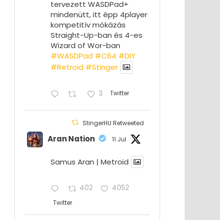
tervezett WASDPad+
mindenütt, itt épp 4player
kompetitív mókázás
Straight-Up-ban és 4-es
Wizard of Wor-ban
#WASDPad
#C64
#DIY
#Retroid
#Stinger
3
Twitter
StingerHU Retweeted
Aran Nation
11 Jul
Samus Aran | Metroid
402
4052
Twitter