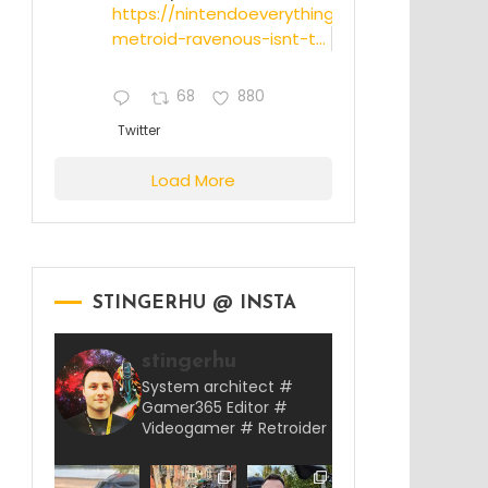
https://nintendoeverything.com/rumor-
metroid-ravenous-isnt-t...
68
880
Twitter
Load More
STINGERHU @ INSTA
stingerhu
System architect #
Gamer365 Editor #
Videogamer # Retroider