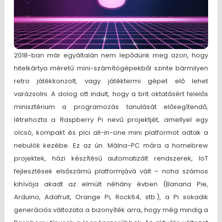
2018-ban már egyáltalán nem lepődünk meg azon, hogy
hitelkártya méretű mini-számítógépekből szinte bármilyen
retro játékkonzolt, vagy játéktermi gépet elő lehet
varázsolni. A dolog ott indult, hogy a brit oktatásért felelős
minisztérium a programozás tanulását elősegítendő,
létrehozta a Raspberry Pi nevű projektjét, amellyel egy
olcsó, kompakt és pici all-in-one mini platformot adtak a
nebulók kezébe. Ez az ún. Málna-PC mára a homebrew
projektek, házi készítésű automatizált rendszerek, IoT
fejlesztések elsőszámú platformjává vált – noha számos
kihívója akadt az elmúlt néhány évben (Banana Pie,
Arduino, Adafruit, Orange Pi, Rock64, stb.), a Pi sokadik
generációs változata a bizonyíték arra, hogy még mindig a