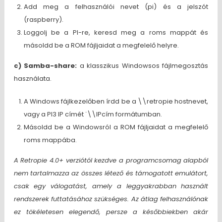
Add meg a felhasználói nevet (pi) és a jelszót
(raspberry).
Loggolj be a PI-re, keresd meg a roms mappát és
másoldd be a ROM fájljaidat a megfelelő helyre.
c) Samba-share:
a klasszikus Windowsos fájlmegosztás
használata.
A Windows fájlkezelőben írdd be a \\retropie hostnevet,
vagy a PI3 IP címét ˙\\IPcím formátumban.
Másoldd be a Windowsról a ROM fájljaidat a megfelelő
roms mappába.
A Retropie 4.0+ verziótól kezdve a programcsomag alapból
nem tartalmazza az összes létező és támogatott emulátort,
csak egy válogatást, amely a leggyakrabban használt
rendszerek futtatásához szükséges. Az átlag felhasználónak
ez tökéletesen elegendő, persze a későbbiekben akár