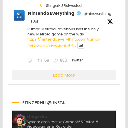
StingerHU Retweeted
Nintendo Everything
@nineverything
·
1 Jul
Rumor: Metroid Ravenous isn’t the only
new Metroid game on the way
https://nintendoeverything.com/rumor-
metroid-ravenous-isnt-t...
68
880
Twitter
Load More
STINGERHU @ INSTA
stingerhu
System architect # Gamer365 Editor #
Videogamer # Retroider