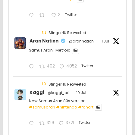
3
Twitter
StingerHU Retweeted
Aran Nation
@arannation
·
11 Jul
Samus Aran | Metroid
402
4052
Twitter
StingerHU Retweeted
Kaggi
@kaggi_art
·
10 Jul
New Samus Aran 80s version
#samusaran
#nintendo
#fanartㅤㅤㅤㅤ
326
3721
Twitter