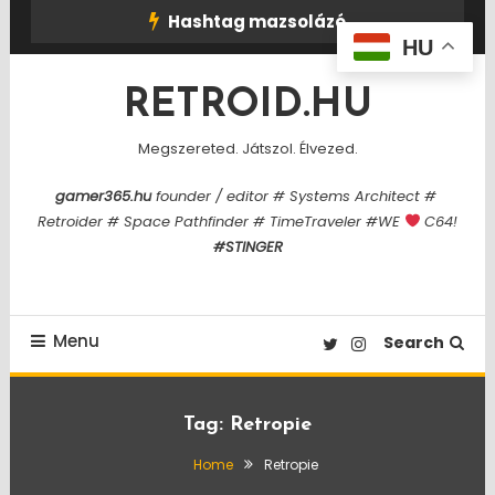
Skip
Hashtag mazsolázó
To
HU
Content
RETROID.HU
Megszereted. Játszol. Élvezed.
gamer365.hu
founder / editor # Systems Architect #
Retroider # Space Pathfinder # TimeTraveler #WE
C64!
#STINGER
Menu
Search
Tag:
Retropie
Home
Retropie