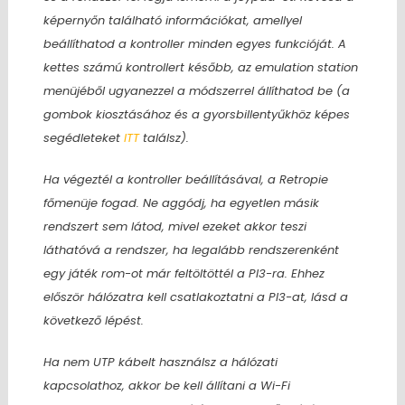
képernyőn található információkat, amellyel
beállíthatod a kontroller minden egyes funkcióját. A
kettes számú kontrollert később, az emulation station
menüjéből ugyanezzel a módszerrel állíthatod be (a
gombok kiosztásához és a gyorsbillentyűkhöz képes
segédleteket
ITT
találsz).
Ha végeztél a kontroller beállításával, a Retropie
főmenüje fogad. Ne aggódj, ha egyetlen másik
rendszert sem látod, mivel ezeket akkor teszi
láthatóvá a rendszer, ha legalább rendszerenként
egy játék rom-ot már feltöltöttél a PI3-ra. Ehhez
először hálózatra kell csatlakoztatni a PI3-at, lásd a
következő lépést.
Ha nem UTP kábelt használsz a hálózati
kapcsolathoz, akkor be kell állítani a Wi-Fi