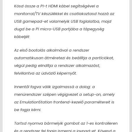
Kösd össze a PI-t HDMI kábel segítségével a
monitorral/TV készülékkel és csatlakoztasd hozzá az
USB gamepad-et valamelyik USB foglalatba, majd
dugd be a PI micro-USB portjába a tápegység
kábeljét
Az első bootolás alkalmával a rendszer
automatikusan átméretezi és beállítja a partíciókat,
végül pedig elindítja a rendszer alkalmazást,
felvillantva az üdvözlő képernyőt.
Innentől fogva válik izgalmassá a dolog: a
menürendszer szépen végigvezet a setup-on, amely
az EmulationStation frontend-kezelő paramétereit is
be fogja kérni.
Tartsd nyomva bármelyik gombot az 1-es kontrolleren
és a rendszer fel fogja ismerni a joypad-et. Kövesd a