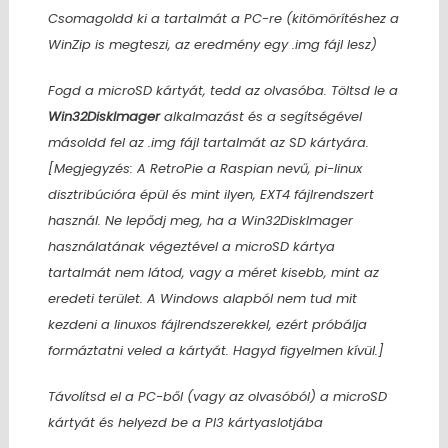
Csomagoldd ki a tartalmát a PC-re (kitömörítéshez a
WinZip is megteszi, az eredmény egy .img fájl lesz)
Fogd a microSD kártyát, tedd az olvasóba. Töltsd le a
Win32DiskImager
alkalmazást és a segítségével
másoldd fel az .img fájl tartalmát az SD kártyára.
[Megjegyzés: A RetroPie a Raspian nevű, pi-linux
disztribúcióra épül és mint ilyen, EXT4 fájlrendszert
használ. Ne lepődj meg, ha a Win32DiskImager
használatának végeztével a microSD kártya
tartalmát nem látod, vagy a méret kisebb, mint az
eredeti terület. A Windows alapból nem tud mit
kezdeni a linuxos fájlrendszerekkel, ezért próbálja
formáztatni veled a kártyát. Hagyd figyelmen kívül.]
Távolítsd el a PC-ből (vagy az olvasóból) a microSD
kártyát és helyezd be a PI3 kártyaslotjába