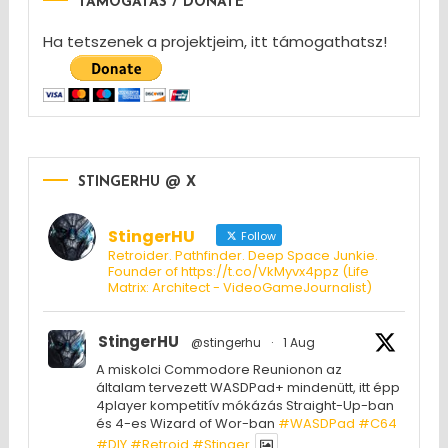
TÁMOGATÁS / DONATE
Ha tetszenek a projektjeim, itt támogathatsz!
STINGERHU @ X
StingerHU
Follow
Retroider. Pathfinder. Deep Space Junkie.
Founder of https://t.co/VkMyvx4ppz (Life
Matrix: Architect - VideoGameJournalist)
StingerHU
@stingerhu
·
1 Aug
A miskolci Commodore Reunionon az
általam tervezett WASDPad+ mindenütt, itt épp
4player kompetitív mókázás Straight-Up-ban
és 4-es Wizard of Wor-ban
#WASDPad
#C64
#DIY
#Retroid
#Stinger