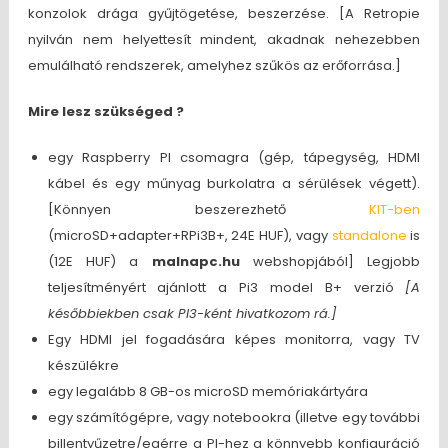
konzolok drága gyűjtögetése, beszerzése. [A Retropie
nyilván nem helyettesít mindent, akadnak nehezebben
emulálható rendszerek, amelyhez szűkös az erőforrása.]
Mire lesz szükséged ?
egy Raspberry PI csomagra (gép, tápegység, HDMI
kábel és egy műnyag burkolatra a sérülések végett).
[Könnyen beszerezhető
KIT-ben
(microSD+adapter+RPi3B+, 24E HUF), vagy
standalone
is
(12E HUF) a
malnapc.hu
webshopjából] Legjobb
teljesítményért ajánlott a Pi3 model B+ verzió
[A
későbbiekben csak PI3-ként hivatkozom rá.]
Egy HDMI jel fogadására képes monitorra, vagy TV
készülékre
egy legalább 8 GB-os microSD memóriakártyára
egy számítógépre, vagy notebookra (illetve egy további
billentyűzetre/egérre a PI-hez a könnyebb konfiguráció