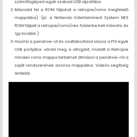
számítógéped egyik szabad USB aljzatába.
Másoldd fel a ROM fájlokat a retropie/roms megfelelő
mappáiba). (pl. a Nintendo Entertainment System NES
ROM fájljait a retropie/roms/nes folderbe kell másolni, és
így tovább.)
Húzd ki a pendrive-ot és csatlakoztasd vissza a PI3 egyik
USB portjába: várdd meg a villogást, mialatt a Retropie
minden roms mappa tartalmat átmásol a pendrive-ról a
saját rendszerének azonos mappáiba. Videós segítség
lentebb.