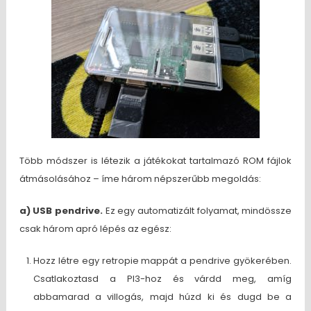
Több módszer is létezik a játékokat tartalmazó ROM fájlok
átmásolásához – íme három népszerűbb megoldás:
a) USB pendrive.
Ez egy automatizált folyamat, mindössze
csak három apró lépés az egész:
Hozz létre egy retropie mappát a pendrive gyökerében.
Csatlakoztasd a PI3-hoz és várdd meg, amíg
abbamarad a villogás, majd húzd ki és dugd be a