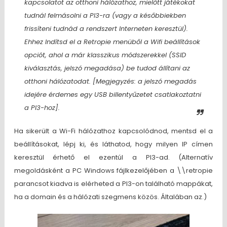
kapcsolatot az otthoni hálózathoz, mielőtt játékokat
tudnál felmásolni a PI3-ra (vagy a későbbiekben
frissíteni tudnád a rendszert Interneten keresztül).
Ehhez Indítsd el a Retropie menüből a Wifi beállítások
opciót, ahol a már klasszikus módszerekkel (SSID
kiválasztás, jelszó megadása) be tudod állítani az
otthoni hálózatodat.
[Megjegyzés: a jelszó megadás
idejére érdemes egy USB billentyűzetet csatlakoztatni
a PI3-hoz].
Ha sikerült a Wi-Fi hálózathoz kapcsolódnod, mentsd el a
beállításokat, lépj ki, és láthatod, hogy milyen IP címen
keresztül érhető el ezentúl a PI3-ad. (Alternatív
megoldásként a PC Windows fájlkezelőjében a \\retropie
parancsot kiadva is elérheted a PI3-on található mappákat,
ha a domain és a hálózati szegmens közös. Általában az.)