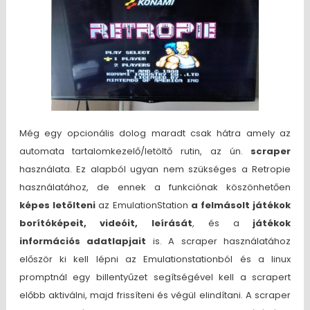
Még egy opcionális dolog maradt csak hátra amely az
automata tartalomkezelő/letöltő rutin, az ún.
scraper
használata. Ez alapból ugyan nem szükséges a Retropie
használatához, de ennek a funkciónak köszönhetően
képes letölteni
az EmulationStation
a felmásolt játékok
borítóképeit, videóit, leírását
, és a
játékok
információs adatlapjait
is. A scraper használatához
először ki kell lépni az Emulationstationból és a linux
promptnál egy billentyűzet segítségével kell a scrapert
előbb aktiválni, majd frissíteni és végül elindítani. A scraper