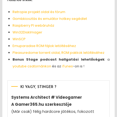
Retropie projekt oldal és fórum
Gombkiosztás és emulátor hotkey segédlet
Raspberry PI webáruház
Win32DiskImager
WinSCP
Emuparadise ROM fájlok letöltéséhez
Pleasuredome torrent oldal, ROM pakkok letöltéséhez
Bonus Stage podcast hallgatási lehetőségek
: a
youtube csatornánkon
és az
iTunes
-on is !
KI VAGY, STINGER ?
Systems Architect # Videogamer
A Gamer365.hu szerkesztője
(Már csak) félig hardcore játékos, fokozott