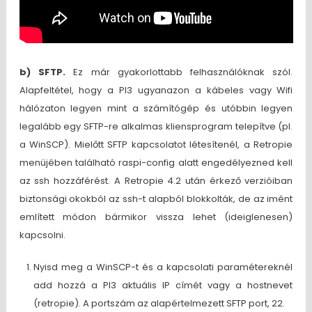
b) SFTP.
Ez már gyakorlottabb felhasználóknak szól.
Alapfeltétel, hogy a PI3 ugyanazon a kábeles vagy Wifi
hálózaton legyen mint a számítógép és utóbbin legyen
legalább egy SFTP-re alkalmas kliensprogram telepítve (pl.
a WinSCP). Mielőtt SFTP kapcsolatot létesítenél, a Retropie
menüjében található raspi-config alatt engedélyezned kell
az ssh hozzáférést. A Retropie 4.2 után érkező verzióiban
biztonsági okokból az ssh-t alapból blokkolták, de az imént
említett módon bármikor vissza lehet (ideiglenesen)
kapcsolni.
Nyisd meg a WinSCP-t és a kapcsolati paramétereknél
add hozzá a PI3 aktuális IP címét vagy a hostnevet
(retropie). A portszám az alapértelmezett SFTP port, 22.