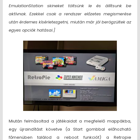
EmulationStation skineket töltsünk le és állítsunk be
aktívnak. Ezekkel csak a rendszer előzetes megismerése
után érdemes kísérletezgetni, miután már jól berögzültek az
egyes opciók hatásai.]
Miután felmásoltad a játékaidat a megfelelő mappákba,
egy újraindítást követve (a Start gombbal előhozható
főmenüben találod a reboot funkciót) a Retropie