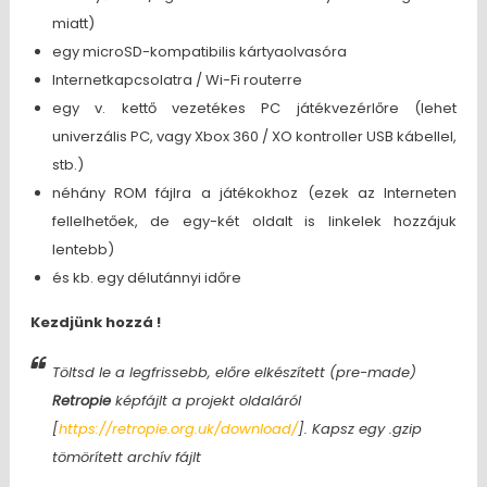
miatt)
egy microSD-kompatibilis kártyaolvasóra
Internetkapcsolatra / Wi-Fi routerre
egy v. kettő vezetékes PC játékvezérlőre (lehet
univerzális PC, vagy Xbox 360 / XO kontroller USB kábellel,
stb.)
néhány ROM fájlra a játékokhoz (ezek az Interneten
fellelhetőek, de egy-két oldalt is linkelek hozzájuk
lentebb)
és kb. egy délutánnyi időre
Kezdjünk hozzá !
Töltsd le a legfrissebb, előre elkészített (pre-made)
Retropie
képfájlt a projekt oldaláról
[
https://retropie.org.uk/download/
]. Kapsz egy .gzip
tömörített archív fájlt