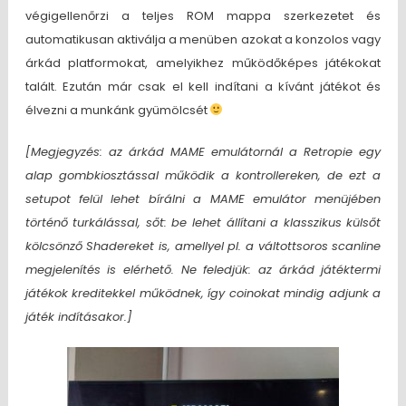
végigellenőrzi a teljes ROM mappa szerkezetet és
automatikusan aktiválja a menüben azokat a konzolos vagy
árkád platformokat, amelyikhez működőképes játékokat
talált. Ezután már csak el kell indítani a kívánt játékot és
élvezni a munkánk gyümölcsét
[Megjegyzés: az árkád MAME emulátornál a Retropie egy
alap gombkiosztással működik a kontrollereken, de ezt a
setupot felül lehet bírálni a MAME emulátor menüjében
történő turkálással, sőt: be lehet állítani a klasszikus külsőt
kölcsönző Shadereket is, amellyel pl. a váltottsoros scanline
megjelenítés is elérhető. Ne feledjük: az árkád játéktermi
játékok kreditekkel működnek, így coinokat mindig adjunk a
játék indításakor.]