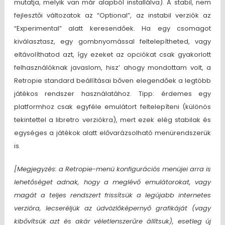
mutatja, melyik van már alapból installálva). A stabil, nem
fejlesztői változatok az “Optional”, az instabil verziók az
“Experimental” alatt keresendőek. Ha egy csomagot
kiválasztasz, egy gombnyomással feltelepítheted, vagy
eltávolíthatod azt, így ezeket az opciókat csak gyakorlott
felhasználóknak javaslom, hisz’ ahogy mondottam volt, a
Retropie standard beállításai bőven elegendőek a legtöbb
játékos rendszer használatához. Tipp: érdemes egy
platformhoz csak egyféle emulátort feltelepíteni (különös
tekintettel a libretro verziókra), mert ezek elég stabilak és
egységes a játékok alatt elővarázsolható menürendszerük
is.
[Megjegyzés: a Retropie-menü konfigurációs menüjei arra is
lehetőséget adnak, hogy a meglévő emulátorokat, vagy
magát a teljes rendszert frissítsük a legújabb internetes
verzióra, lecseréljük az üdvözlőképernyő grafikáját (vagy
kibővítsük azt és akár véletlenszerűre állítsuk), esetleg új