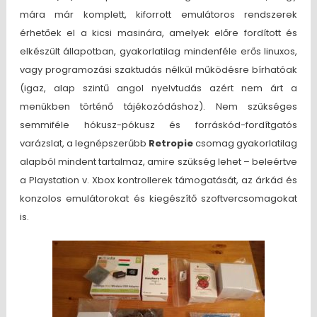
mára már komplett, kiforrott emulátoros rendszerek
érhetőek el a kicsi masinára, amelyek előre fordított és
elkészült állapotban, gyakorlatilag mindenféle erős linuxos,
vagy programozási szaktudás nélkül működésre bírhatóak
(igaz, alap szintű angol nyelvtudás azért nem árt a
menükben történő tájékozódáshoz). Nem szükséges
semmiféle hókusz-pókusz és forráskód-fordítgatós
varázslat, a legnépszerűbb
Retropie
csomag gyakorlatilag
alapból mindent tartalmaz, amire szükség lehet – beleértve
a Playstation v. Xbox kontrollerek támogatását, az árkád és
konzolos emulátorokat és kiegészítő szoftvercsomagokat
is.