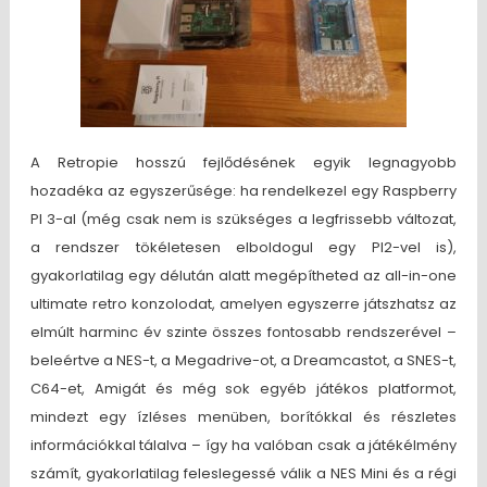
A Retropie hosszú fejlődésének egyik legnagyobb
hozadéka az egyszerűsége: ha rendelkezel egy Raspberry
PI 3-al (még csak nem is szükséges a legfrissebb változat,
a rendszer tökéletesen elboldogul egy PI2-vel is),
gyakorlatilag egy délután alatt megépítheted az all-in-one
ultimate retro konzolodat, amelyen egyszerre játszhatsz az
elmúlt harminc év szinte összes fontosabb rendszerével –
beleértve a NES-t, a Megadrive-ot, a Dreamcastot, a SNES-t,
C64-et, Amigát és még sok egyéb játékos platformot,
mindezt egy ízléses menüben, borítókkal és részletes
információkkal tálalva – így ha valóban csak a játékélmény
számít, gyakorlatilag feleslegessé válik a NES Mini és a régi