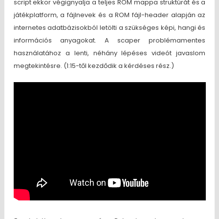
script ekkor végignyalja a teljes ROM mappa struktúrát és a
játékplatform, a fájlnevek és a ROM fájl-header alapján az
internetes adatbázisokból letölti a szükséges képi, hangi és
információs anyagokat. A scaper problémamentes
használatához a lenti, néhány lépéses videót javaslom
megtekintésre. (1:15-től kezdődik a kérdéses rész.)