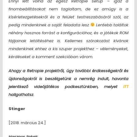
Ennyi lett volna az egész Retropie setup – igaz a
finombeállításokat nem taglaltam, de ez amúgy is a
kísérletezgetésekről és a felület testreszabásáról szól, az
pedig mindenkinek a saját feladata lesz
Lentebb találtok
néhány hasznos forrást a konfigurációhoz, és a játékok ROM
fájljainak letöltéséhez is. Kellemes szórakozást kívánok
mindenkinek ehhez a kis szuper projekthez – véleményeket,
kérdéseket a komment szekcióban várom.
Ahogy a Retropie projektről, úgy további érdkességekről és
újdonságokról is beszélgetünk a nemrég indult, havonta
jelentkező videójátékos podkesztünkben, melyet
ITT
hallgathatsz.
Stinger
[2018. március 24.]
Hasznos linkek: