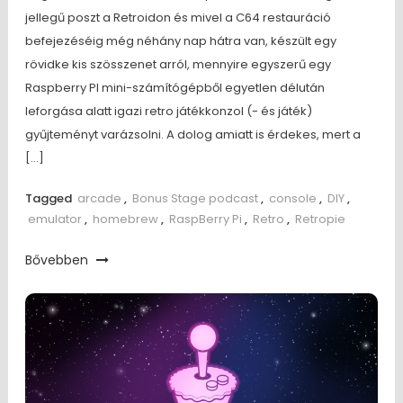
jellegű poszt a Retroidon és mivel a C64 restauráció
befejezéséig még néhány nap hátra van, készült egy
rövidke kis szösszenet arról, mennyire egyszerű egy
Raspberry PI mini-számítógépből egyetlen délután
leforgása alatt igazi retro játékkonzol (- és játék)
gyűjteményt varázsolni. A dolog amiatt is érdekes, mert a
[…]
Tagged
arcade
,
Bonus Stage podcast
,
console
,
DIY
,
emulator
,
homebrew
,
RaspBerry Pi
,
Retro
,
Retropie
Bővebben