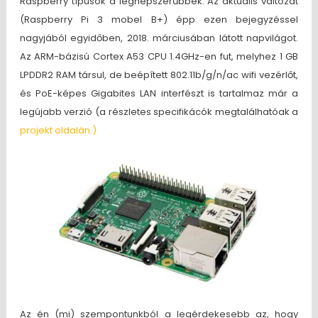
Raspberry típusok a legnépszerűbbek. Az aktuális változat
(Raspberry Pi 3 mobel B+) épp ezen bejegyzéssel
nagyjából egyidőben, 2018. márciusában látott napvilágot.
Az ARM-bázisú Cortex A53 CPU 1.4GHz-en fut, melyhez 1 GB
LPDDR2 RAM társul, de beépített 802.11b/g/n/ac wifi vezérlőt,
és PoE-képes Gigabites LAN interfészt is tartalmaz már a
legújabb verzió (a részletes specifikácók megtalálhatóak a
projekt oldalán.)
Az én (mi) szempontunkból a legérdekesebb az, hogy