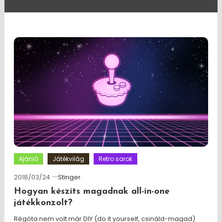
Ajánló
Játékvilág
Retro sarok
2018/03/24
Stinger
Hogyan készíts magadnak all-in-one
játékkonzolt?
Régóta nem volt már DIY (do it yourself, csináld-magad)