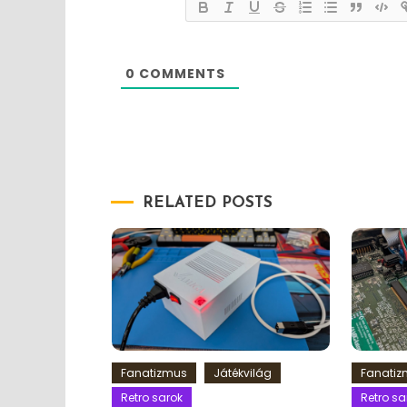
0
COMMENTS
RELATED POSTS
Fanatizmus
Játékvilág
Fanati
Retro sarok
Retro sa