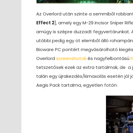
Az Overlord után szinte a semmiből robbant
Effect 2
], amely egy M-29 Incisor Sniper Rifl
amúgy is szépre duzzadt fegyvertárunkat. A
utóbbi pedig egy öt elemből álló rohampánc
Bioware PC pontért megvásárolható kiegészít
Overlord
screenshotok
és nagyfelbontású
tetszetősek ezek az extra tartalmak, de 
talán egy újrakezdés/kimaxolás esetén jól 
Aegis Pack tartalma, egyetlen fotón: