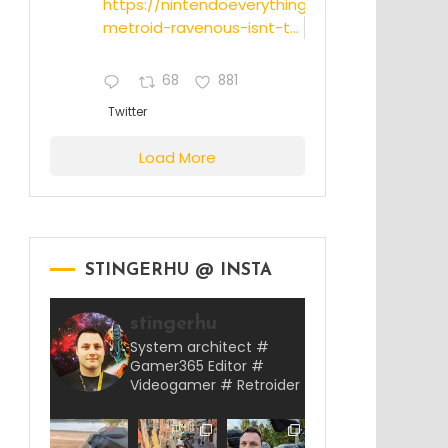
https://nintendoeverything.com/rumor-
metroid-ravenous-isnt-t...
68
881
Twitter
Load More
STINGERHU @ INSTA
stingerhu
System architect #
Gamer365 Editor #
Videogamer # Retroider