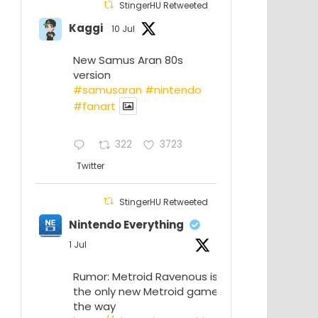
StingerHU Retweeted
Kaggi
10 Jul
New Samus Aran 80s
version
#samusaran
#nintendo
#fanartㅤㅤㅤㅤ
322
3723
Twitter
StingerHU Retweeted
Nintendo Everything
1 Jul
Rumor: Metroid Ravenous isn’t
the only new Metroid game on
the way