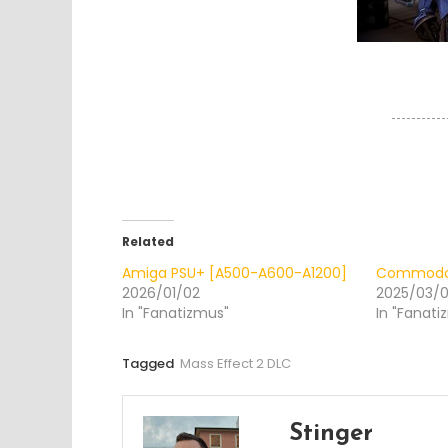
Related
Amiga PSU+ [A500-A600-A1200]
Commodor
2026/01/02
2025/03/
In "Fanatizmus"
In "Fanati
Tagged
Mass Effect 2 DLC
Stinger