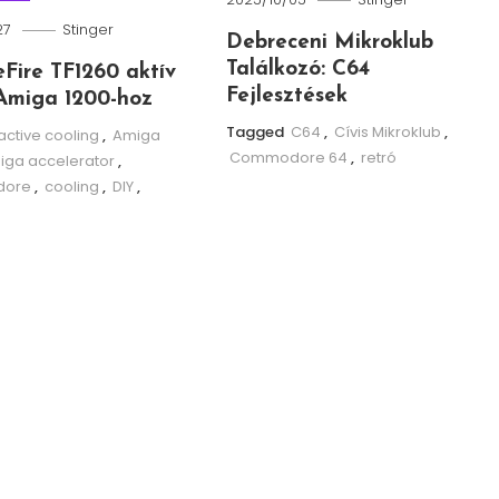
27
Stinger
Debreceni Mikroklub
Találkozó: C64
leFire TF1260 aktív
Fejlesztések
Amiga 1200-hoz
Tagged
C64
,
Cívis Mikroklub
,
active cooling
,
Amiga
Commodore 64
,
retró
iga accelerator
,
ore
,
cooling
,
DIY
,