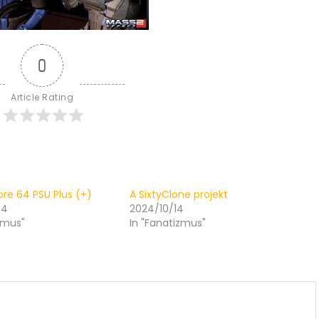
0
Article Rating
e 64 PSU Plus (+)
A SixtyClone projekt
04
2024/10/14
zmus"
In "Fanatizmus"