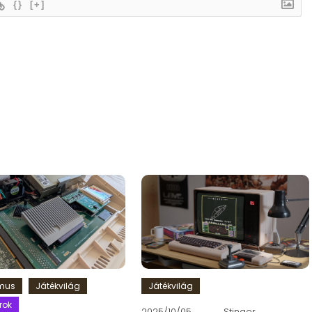
{}
[+]
zmus
Játékvilág
Játékvilág
rok
2025/10/05
Stinger