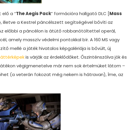
 elő a “
The Aegis Pack
” formációra hallgató DLC [
Mass
e, illetve a Kestrel páncélszett segítségével bővíti az
z előbbi a páncélon is átütő robbanótöltettel operál,
él, amely masszív védelmi pontokkal bír. A 160 MS vagy
ő mellé a játék hivatalos képgalériája is bővült, új
háttérképek
is várják az érdeklődőket. Őszinténszólva jók és
a játékon végigmenetelve már nem sok értelmüket látom –
jöhet (a veterán fokozat még nekem is hátravan), Íme, az