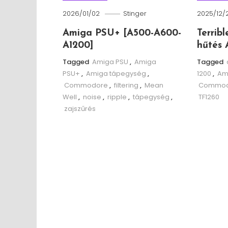
2026/01/02
Stinger
2025/12/
Amiga PSU+ [A500-A600-
Terrib
A1200]
hűtés 
Tagged
Amiga PSU
,
Amiga
Tagged
PSU+
,
Amiga tápegység
,
1200
,
Am
Commodore
,
filtering
,
Mean
Commod
Well
,
noise
,
ripple
,
tápegység
,
TF1260
zajszűrés