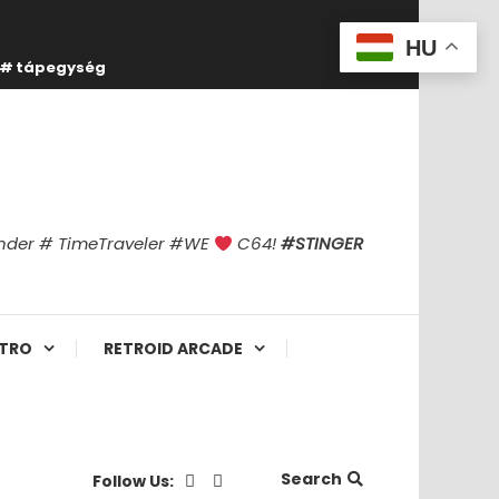
HU
tápegység
finder # TimeTraveler #WE
C64!
#STINGER
TRO
RETROID ARCADE
Search
Follow Us: