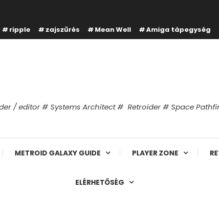
ripple
zajszűrés
Mean Well
Amiga tápegység
er / editor # Systems Architect # Retroider # Space Path
METROID GALAXY GUIDE
PLAYER ZONE
RE
ELÉRHETŐSÉG