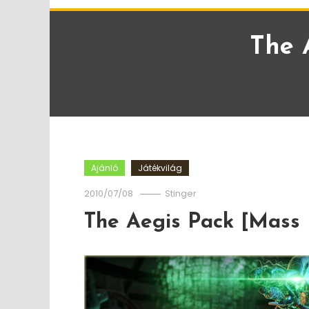
The 
Ajánló
Játékvilág
2010/07/08
Stinger
The Aegis Pack [Mass 