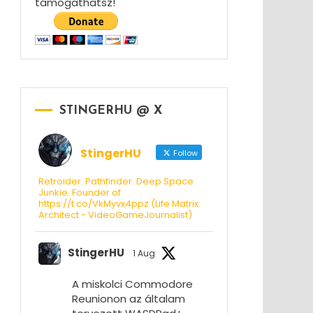
támogathatsz!
STINGERHU @ X
StingerHU
Follow
Retroider. Pathfinder. Deep Space
Junkie. Founder of
https://t.co/VkMyvx4ppz (Life Matrix:
Architect - VideoGameJournalist)
StingerHU
1 Aug
A miskolci Commodore
Reunionon az általam