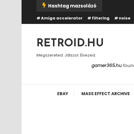
Skip
Hashtag mazsolázó
To
Amiga accelerator
filtering
noise
Content
RETROID.HU
Megszereted. Játszol. Élvezed.
gamer365.hu
found
EBAY
MASS EFFECT ARCHIVE