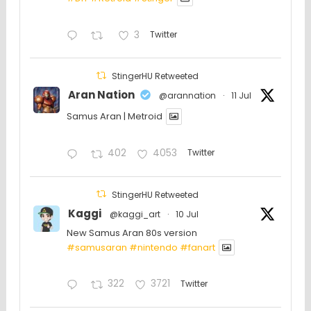
3
Twitter
StingerHU Retweeted
Aran Nation
@arannation
·
11 Jul
Samus Aran | Metroid
402
4053
Twitter
StingerHU Retweeted
Kaggi
@kaggi_art
·
10 Jul
New Samus Aran 80s version
#samusaran
#nintendo
#fanartㅤㅤㅤㅤ
322
3721
Twitter