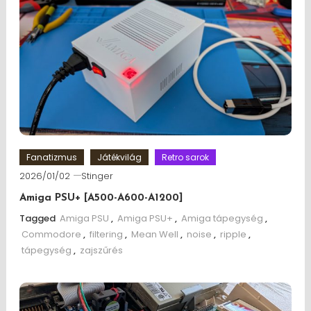
Fanatizmus
Játékvilág
Retro sarok
2026/01/02
Stinger
Amiga PSU+ [A500-A600-A1200]
Tagged
Amiga PSU
,
Amiga PSU+
,
Amiga tápegység
,
Commodore
,
filtering
,
Mean Well
,
noise
,
ripple
,
tápegység
,
zajszűrés