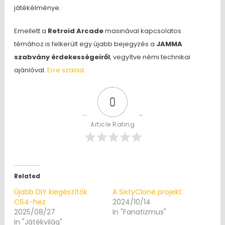
játékélménye.
Emellett a
Retroid Arcade
masinával kapcsolatos
témához is felkerült egy újabb bejegyzés a
JAMMA
szabvány érdekességeiről
, vegyítve némi technikai
ajánlóval.
Erre szalad
.
0
Article Rating
Related
Újabb DIY kiegészítők
A SixtyClone projekt
C64-hez
2024/10/14
2025/08/27
In "Fanatizmus"
In "Játékvilág"