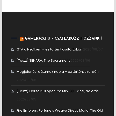
GAMER365.HU – CSATLAKOZZ HOZZÁNK !
GTA a Netflixen – ez történt csütörtökön
2026/08/07
[Teszt] SENARA: The Sacrament
2026/08/06
Megjelenési dátumok napja – ez történt szerdán
2026/08/06
[Teszt] Corsair Clipper Pro Mini 60 - kicsi, de erős
2026/08/05
Fire Emblem: Fortune's Weave Direct, Mafia: The Old