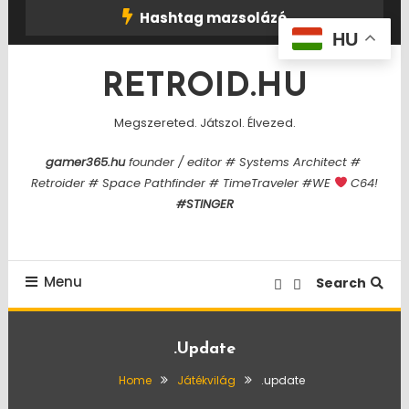
Skip
Hashtag mazsolázó
To
HU
Content
RETROID.HU
Megszereted. Játszol. Élvezed.
gamer365.hu
founder / editor # Systems Architect #
Retroider # Space Pathfinder # TimeTraveler #WE
C64!
#STINGER
Menu
Search
.update
Home
Játékvilág
.update