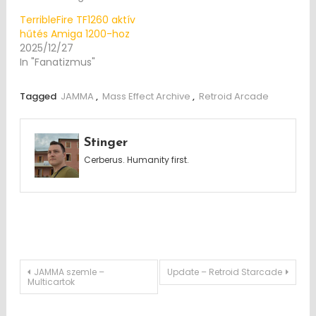
TerribleFire TF1260 aktív
hűtés Amiga 1200-hoz
2025/12/27
In "Fanatizmus"
Tagged
JAMMA
,
Mass Effect Archive
,
Retroid Arcade
Stinger
Cerberus. Humanity first.
Post
JAMMA szemle –
Update – Retroid Starcade
Multicartok
navigation