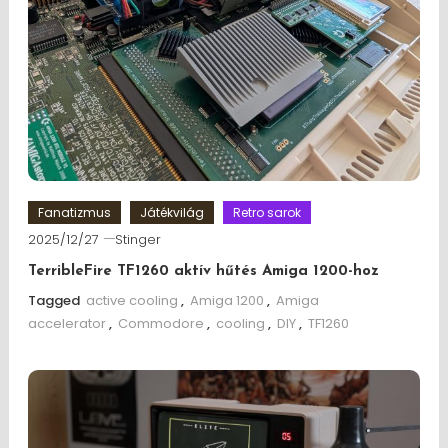
Fanatizmus
Játékvilág
Retro sarok
2025/12/27
Stinger
TerribleFire TF1260 aktív hűtés Amiga 1200-hoz
Tagged
active cooling
,
Amiga 1200
,
Amiga
accelerator
,
Commodore
,
cooling
,
DIY
,
TF1260