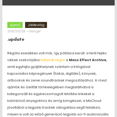
Ajánló
Játékvilág
2015/03/28
Stinger
.update
Régóta esedékes volt már, így pótlásra került: a fenti fejléc
cikkek szekciójába
felkerült végre
a
Mass Effect Archive
,
amit egyfajta gyűjtőhelynek szántam a trilógiával
kapcsolatos képregények (fizikai, digitális), könyvek,
artbookok és zenei soundtrackek megosztásához. A rövid
ajánlók és ízelítők tömkelegében megtalálhatod a
kategorizált és egybecsomagolt letöltési linkeket a
különböző anyagokhoz és amíg böngészel, a MixCloud
jóvoltából a legjobb trackek válogatása segít felidézni,
milyen is volt az előző generáció legjobb sci-fi audiovizuális