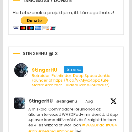
TÁMOGATÁS / DONATE
Ha tetszenek a projektjeim, itt támogathatsz!
STINGERHU @ X
StingerHU
Follow
Retroider. Pathfinder. Deep Space Junkie.
Founder of https://t.co/VkMyvx4ppz (Life
Matrix: Architect - VideoGameJournalist)
StingerHU
@stingerhu
·
1 Aug
A miskolci Commodore Reunionon az
általam tervezett WASDPad+ mindenütt, itt épp
4player kompetitív mókázás Straight-Up-ban
és 4-es Wizard of Wor-ban
#WASDPad
#C64
#DIY
#Retroid
#Stinger