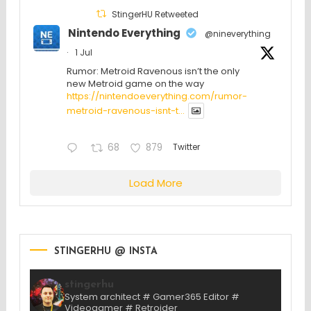
StingerHU Retweeted
Nintendo Everything
@nineverything
·
1 Jul
Rumor: Metroid Ravenous isn’t the only
new Metroid game on the way
https://nintendoeverything.com/rumor-
metroid-ravenous-isnt-t...
68
879
Twitter
Load More
STINGERHU @ INSTA
stingerhu
System architect # Gamer365 Editor #
Videogamer # Retroider