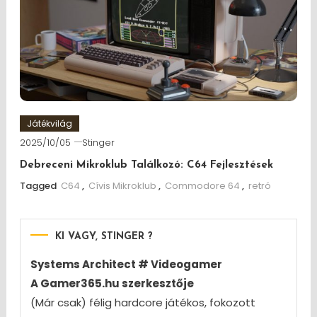
Játékvilág
2025/10/05
Stinger
Debreceni Mikroklub Találkozó: C64 Fejlesztések
Tagged
C64
,
Cívis Mikroklub
,
Commodore 64
,
retró
KI VAGY, STINGER ?
Systems Architect # Videogamer
A Gamer365.hu szerkesztője
(Már csak) félig hardcore játékos, fokozott