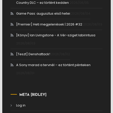
Country DLC – ez történt kedden
2026/08/05
Game Pass: augusztus első hetei
2026/08/04
[Premier] Heti megjelenések | 2026 #32
2026/08/03
[Könyv] Ian Livingstone - A Vér-sziget labirintusa
2026/08/03
[Teszt] Denshattack!
2026/08/02
A Sony marad a tervnél – ez történt pénteken
2026/08/01
META [RIDLEY]
Log in