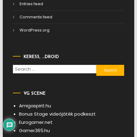
Entries feed
Comments feed
WordPress.org
KERESS, …DROID
Search
for:
VG SCENE
Amigaspirit.hu
Bonus Stage videójáték podkeszt
Eurogamer.net
Gamer365.hu