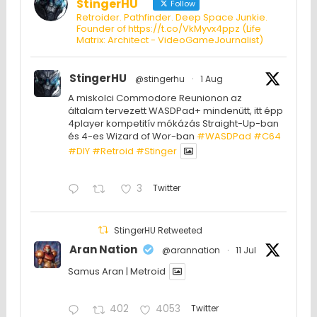
StingerHU
Follow
Retroider. Pathfinder. Deep Space Junkie.
Founder of https://t.co/VkMyvx4ppz (Life
Matrix: Architect - VideoGameJournalist)
StingerHU
@stingerhu
·
1 Aug
A miskolci Commodore Reunionon az
általam tervezett WASDPad+ mindenütt, itt épp
4player kompetitív mókázás Straight-Up-ban
és 4-es Wizard of Wor-ban
#WASDPad
#C64
#DIY
#Retroid
#Stinger
3
Twitter
StingerHU Retweeted
Aran Nation
@arannation
·
11 Jul
Samus Aran | Metroid
402
4053
Twitter