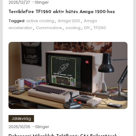
2025/12/27
Stinger
TerribleFire TF1260 aktív hűtés Amiga 1200-hoz
Tagged
active cooling
,
Amiga 1200
,
Amiga
accelerator
,
Commodore
,
cooling
,
DIY
,
TF1260
Játékvilág
2025/10/05
Stinger