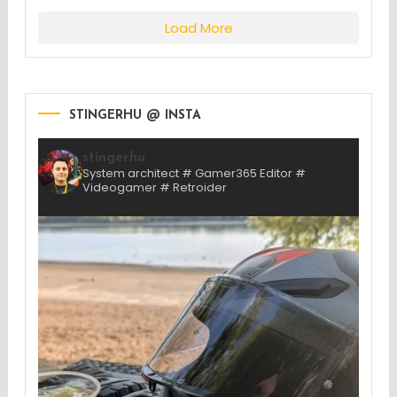
Load More
STINGERHU @ INSTA
stingerhu
System architect # Gamer365 Editor #
Videogamer # Retroider