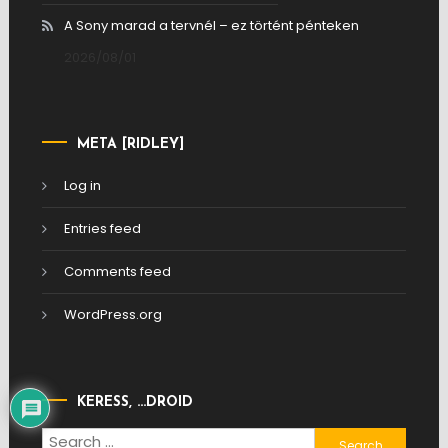
A Sony marad a tervnél – ez történt pénteken
2026/08/01
META [RIDLEY]
Log in
Entries feed
Comments feed
WordPress.org
KERESS, …DROID
Search