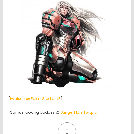
[
iwaisan @ Eclair Studio, JP
]
[Samus looking badass @
StingerHU’s Twitpic
]
0