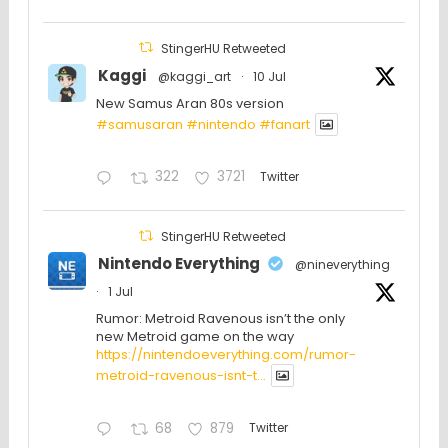
StingerHU Retweeted
Kaggi
@kaggi_art
·
10 Jul
New Samus Aran 80s version
#samusaran
#nintendo
#fanartㅤㅤㅤㅤ
322
3721
Twitter
StingerHU Retweeted
Nintendo Everything
@nineverything
·
1 Jul
Rumor: Metroid Ravenous isn’t the only
new Metroid game on the way
https://nintendoeverything.com/rumor-
metroid-ravenous-isnt-t...
68
879
Twitter