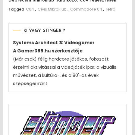
Debreceni Mikroklub Találkozó: C64 Fejlesztések
Tagged
C64
,
Cívis Mikroklub
,
Commodore 64
,
retró
KI VAGY, STINGER ?
Systems Architect # Videogamer
A Gamer365.hu szerkesztője
(Már csak) félig hardcore játékos, fokozott
érzelmi aktivitással a videójáték ipar, a vizuális
művészet, a kultúra-, és a 80'-as évek
szépségei iránt.