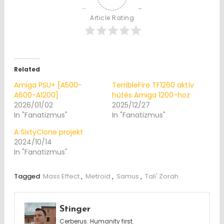
Article Rating
Related
Amiga PSU+ [A500-
TerribleFire TF1260 aktív
A600-A1200]
hűtés Amiga 1200-hoz
2026/01/02
2025/12/27
In "Fanatizmus"
In "Fanatizmus"
A SixtyClone projekt
2024/10/14
In "Fanatizmus"
Tagged
Mass Effect
,
Metroid
,
Samus
,
Tali' Zorah
Stinger
Cerberus. Humanity first.