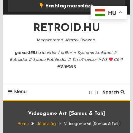
Skip
Hashtag mazsolázó
To
HU
Content
RETROID.HU
Megszereted. Játszol. Élvezed.
gamer365.hu
founder / editor # Systems Architect #
Retroider # Space Pathfinder # TimeTraveler #WE
C64!
#STINGER
Menu
Search
Videogame Art [Samus & Tali]
Home
Játékvilág
Videogame Art [Samus & Tali]