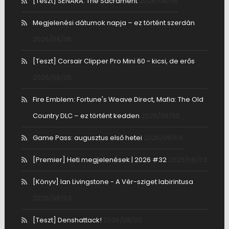
[Teszt] SENARA: The Sacrament
2026/08/06
Megjelenési dátumok napja – ez történt szerdán
2026/08/06
[Teszt] Corsair Clipper Pro Mini 60 - kicsi, de erős
2026/08/05
Fire Emblem: Fortune's Weave Direct, Mafia: The Old
Country DLC – ez történt kedden
2026/08/05
Game Pass: augusztus első hetei
2026/08/04
[Premier] Heti megjelenések | 2026 #32
2026/08/03
[Könyv] Ian Livingstone - A Vér-sziget labirintusa
2026/08/03
[Teszt] Denshattack!
2026/08/02