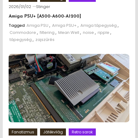
2026/01/02
Stinger
Amiga PSU+ [A500-A600-A1200]
Tagged
Amiga PSU
,
Amiga PSU+
,
Amiga tápegység
,
Commodore
,
filtering
,
Mean Well
,
noise
,
ripple
,
tápegység
,
zajszűrés
Fanatizmus
Játékvilág
Retro sarok