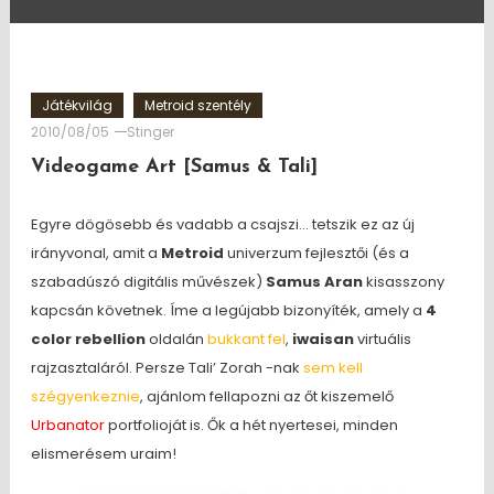
Játékvilág
Metroid szentély
2010/08/05
Stinger
Videogame Art [Samus & Tali]
Egyre dögösebb és vadabb a csajszi… tetszik ez az új
irányvonal, amit a
Metroid
univerzum fejlesztői (és a
szabadúszó digitális művészek)
Samus Aran
kisasszony
kapcsán követnek. Íme a legújabb bizonyíték, amely a
4
color rebellion
oldalán
bukkant fel
,
iwaisan
virtuális
rajzasztaláról. Persze Tali’ Zorah -nak
sem kell
szégyenkeznie
, ajánlom fellapozni az őt kiszemelő
Urbanator
portfolioját is. Ők a hét nyertesei, minden
elismerésem uraim!