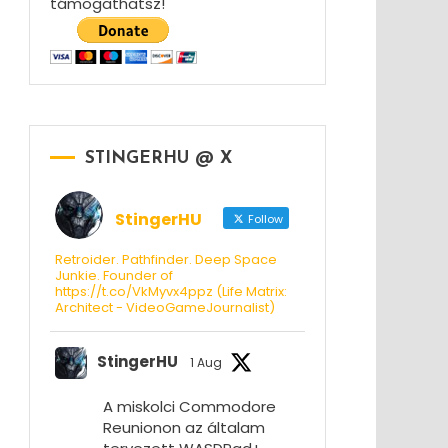
támogathatsz!
STINGERHU @ X
StingerHU
Follow
Retroider. Pathfinder. Deep Space
Junkie. Founder of
https://t.co/VkMyvx4ppz (Life Matrix:
Architect - VideoGameJournalist)
StingerHU
1 Aug
A miskolci Commodore
Reunionon az általam