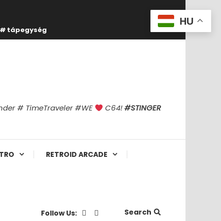
HU
tápegység
finder # TimeTraveler #WE
C64!
#STINGER
TRO
RETROID ARCADE
Search
Follow Us: