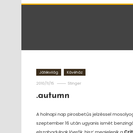
Játékvilág
Kávéház
2010/11/15
Stinger
.autumn
A holnapi nap pirosbetűs jelzéssel mosolyog
szeptember 16 után ugyanis ismét benzingőz
elszabadulnak lóerők, hisz’ megjelenik a
Cri