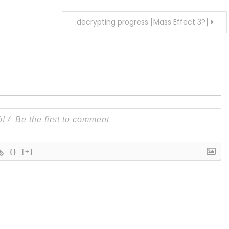
.decrypting progress [Mass Effect 3?]
{}
[+]