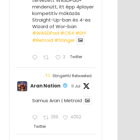
tervezett WASDPad+
mindenütt, itt épp 4player
kompetitív mókázás
Straight-Up-ban és 4-es
Wizard of Wor-ban
#WASDPad
#C64
#DIY
#Retroid
#Stinger
3
Twitter
StingerHU Retweeted
Aran Nation
11 Jul
Samus Aran | Metroid
399
4052
Twitter