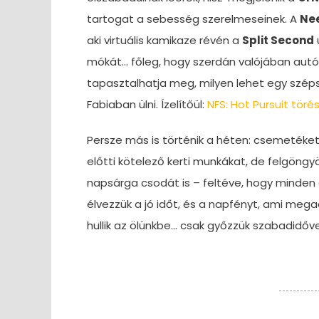
tartogat a sebesség szerelmeseinek. A
Nee
aki virtuális kamikaze révén a
Split Second
mókát… főleg, hogy szerdán valójában autóv
tapasztalhatja meg, milyen lehet egy szé
Fabiaban ülni. Ízelítőül:
NFS: Hot Pursuit törés
Persze más is történik a héten: csemetéket,
előtti kötelező kerti munkákat, de felgöngyö
napsárga csodát is – feltéve, hogy minden 
élvezzük a jó időt, és a napfényt, ami meg
hullik az ölünkbe… csak győzzük szabadidőve