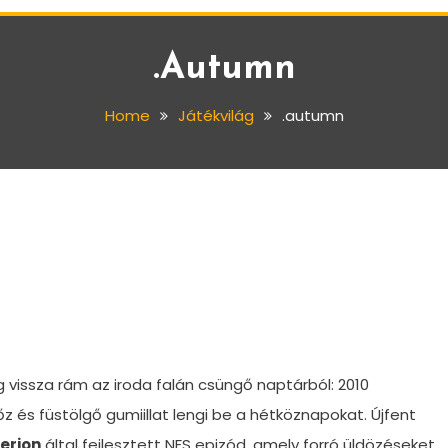
.autumn
Home
Játékvilág
.autumn
 vissza rám az iroda falán csüngő naptárból: 2010
 és füstölgő gumiillat lengi be a hétköznapokat. Újfent
terion
által fejlesztett NFS epizód, amely forró üldözéseket