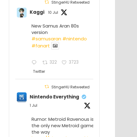
StingerHU Retweeted
Kaggi
10 Jul
New Samus Aran 80s
version
#samusaran
#nintendo
#fanartㅤㅤㅤㅤ
322
3723
Twitter
StingerHU Retweeted
Nintendo Everything
1 Jul
Rumor: Metroid Ravenous isn’t
the only new Metroid game on
the way