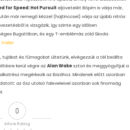
d for Speed: Hot Pursuit
eljövetelét Bópim is várja már,
után már remegő kézzel (hajtinccsel) várja az újabb nitrós
ezetésből is vizsgázik, így szinte egy időben
pséges Bugattiban, és egy T-emblémás zöld Skoda
 trailer
 tujákat és fűmagokat ültetünk, elvégezzük a tél beállta
lítésre kerül végre az
Alan Wake
sztori és meggyógyítjuk a
alkatrész megérkezik az Ibizához. Mindenek előtt azonban
adatott: az ősz utolsó faleveleivel azonban sok finomság
l.
0
Article Rating