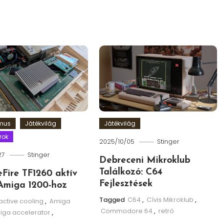
zmus
Játékvilág
Játékvilág
rok
2025/10/05
Stinger
27
Stinger
Debreceni Mikroklub
Találkozó: C64
leFire TF1260 aktív
Fejlesztések
Amiga 1200-hoz
Tagged
C64
,
Cívis Mikroklub
,
active cooling
,
Amiga
Commodore 64
,
retró
iga accelerator
,