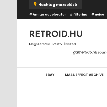
Skip
Hashtag mazsolázó
To
Amiga accelerator
filtering
noise
Content
RETROID.HU
Megszereted. Játszol. Élvezed.
gamer365.hu
found
EBAY
MASS EFFECT ARCHIVE