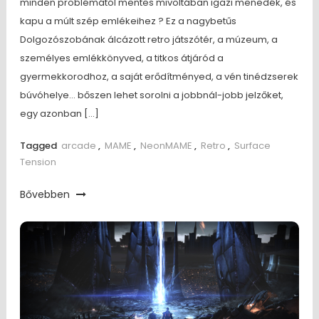
minden problémától mentes mivoltában igazi menedék, és
kapu a múlt szép emlékeihez ? Ez a nagybetűs
Dolgozószobának álcázott retro játszótér, a múzeum, a
személyes emlékkönyved, a titkos átjáród a
gyermekkorodhoz, a saját erődítményed, a vén tinédzserek
búvóhelye… bőszen lehet sorolni a jobbnál-jobb jelzőket,
egy azonban […]
Tagged
arcade
,
MAME
,
NeonMAME
,
Retro
,
Surface
Tension
Bővebben