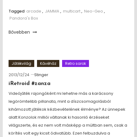
Tagged
arcade
,
JAMMA
,
multicart
,
Neo-Geo
,
Pandora's Box
Bővebben
Játékvilág
Kávéház
Retro sarok
2013/12/24
Stinger
iRetroid #zanza
Videójáték rajongóként mi lehetne más a karácsony
legörömtelibb pillanata, mint a díszcsomagolásból
kihámozott játékok kézbevételének élménye? Az ünnepek
alatt Konzolok milliói váltanak ki hasonló érzéseket
világszerte, és ez nem volt másképp a múltban sem, csak a
körítés volt egy kicsit ódivatúbb. Ezen felbuzdulva a