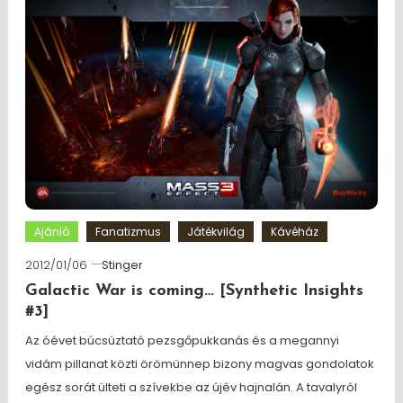
Ajánló
Fanatizmus
Játékvilág
Kávéház
2012/01/06
Stinger
Galactic War is coming… [Synthetic Insights
#3]
Az óévet búcsúztató pezsgőpukkanás és a megannyi
vidám pillanat közti örömünnep bizony magvas gondolatok
egész sorát ülteti a szívekbe az újév hajnalán. A tavalyról