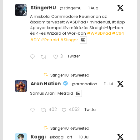
StingerHU
@stingerhu
·
1 Aug
A miskolci Commodore Reunionon az
általam tervezett WASDPad+ mindenütt, itt épp
4player kompetitív mókázás Straight-Up-ban
és 4-es Wizard of Wor-ban
#WASDPad
#C64
#DIY
#Retroid
#Stinger
3
Twitter
StingerHU Retweeted
Aran Nation
@arannation
·
11 Jul
Samus Aran | Metroid
402
4052
Twitter
StingerHU Retweeted
Kaggi
@kaggi_art
·
10 Jul