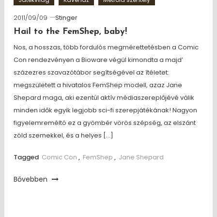
2011/09/09
Stinger
Hail to the FemShep, baby!
Nos, a hosszas, több fordulós megmérettetésben a Comic
Con rendezvényen a Bioware végül kimondta a majd’
százezres szavazótábor segítségével az ítéletet:
megszületett a hivatalos FemShep modell, azaz Jane
Shepard maga, aki ezentúl aktív médiaszereplőjévé válik
minden idők egyik legjobb sci-fi szerepjátékának! Nagyon
figyelemreméltó ez a gyömbér vörös szépség, az elszánt
zöld szemekkel, és a helyes […]
Tagged
Comic Con
,
FemShep
,
Jane Shepard
Bővebben