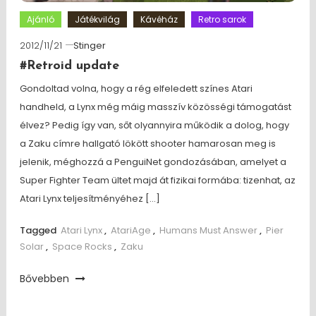
Ajánló
Játékvilág
Kávéház
Retro sarok
2012/11/21
Stinger
#Retroid update
Gondoltad volna, hogy a rég elfeledett színes Atari
handheld, a Lynx még máig masszív közösségi támogatást
élvez? Pedig így van, sőt olyannyira működik a dolog, hogy
a Zaku címre hallgató lökött shooter hamarosan meg is
jelenik, méghozzá a PenguiNet gondozásában, amelyet a
Super Fighter Team ültet majd át fizikai formába: tizenhat, az
Atari Lynx teljesítményéhez […]
Tagged
Atari Lynx
,
AtariAge
,
Humans Must Answer
,
Pier
Solar
,
Space Rocks
,
Zaku
Bővebben