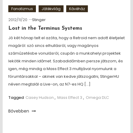
Fanatizmus
Játékvilág
Kávéház
2012/11/20
Stinger
Lost in the Terminus Systems
Jó két hónap telt el azóta, hogy a Retroid nem adott életjelet
magáról: szó sincs elhullásról, vagy magányos
száműzetésbe vonulásról, csupán a munkahelyi projektek
lekötik minden időmet. Szabadidőmben persze játszom, és
igen, még mindig a Mass Effect 3 multijával nyomulunk a
fórumtársakkal – akinek van kedve játszogatni, StingerHU
néven megtalál a Live-on, az N7-es HQ […]
Tagged
Casey Hudson
,
Mass Effect 3
,
Omega DLC
Bővebben