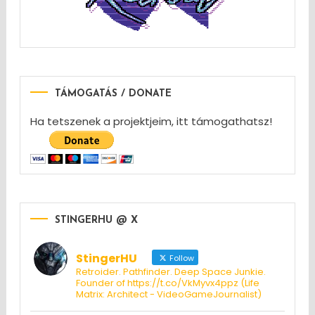
TÁMOGATÁS / DONATE
Ha tetszenek a projektjeim, itt támogathatsz!
STINGERHU @ X
StingerHU
Follow
Retroider. Pathfinder. Deep Space Junkie.
Founder of https://t.co/VkMyvx4ppz (Life
Matrix: Architect - VideoGameJournalist)