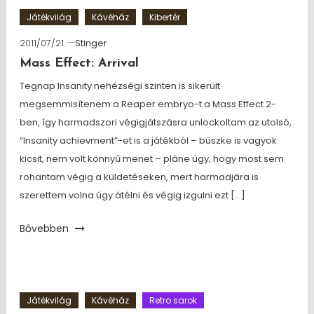
Játékvilág
Kávéház
Kibertér
2011/07/21
Stinger
Mass Effect: Arrival
Tegnap Insanity nehézségi szinten is sikerült
megsemmisítenem a Reaper embryo-t a Mass Effect 2-
ben, így harmadszori végigjátszásra unlockoltam az utolsó,
“Insanity achievment”-et is a játékból – büszke is vagyok
kicsit, nem volt könnyű menet – pláne úgy, hogy most sem
rohantam végig a küldetéseken, mert harmadjára is
szerettem volna úgy átélni és végig izgulni ezt […]
Bővebben
Játékvilág
Kávéház
Retro sarok