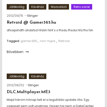
Játékvilág
Kávéház
Mazsolázó
Retro sarok
2012/09/15
Stinger
Retroid @ Gamer365.hu
dfsaijsihdfh ahdsfsd hfdsh fshf s s fhsdu fhsda hfa fhs fsh
Tagged
gamer365
,
non-hype
,
Retroid
Bővebben
Játékvilág
Kávéház
2012/08/02
Stinger
DLC.Multiplayer.ME3
Majd három hónap telt el a legutóbbi update óta. Egy
cseppet sem volt unalmas, hiszen ha nem a DataCenter