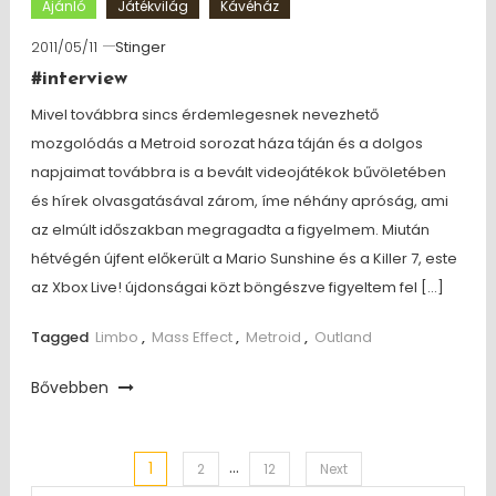
Ajánló
Játékvilág
Kávéház
2011/05/11
Stinger
#interview
Mivel továbbra sincs érdemlegesnek nevezhető
mozgolódás a Metroid sorozat háza táján és a dolgos
napjaimat továbbra is a bevált videojátékok bűvöletében
és hírek olvasgatásával zárom, íme néhány apróság, ami
az elmúlt időszakban megragadta a figyelmem. Miután
hétvégén újfent előkerült a Mario Sunshine és a Killer 7, este
az Xbox Live! újdonságai közt böngészve figyeltem fel […]
Tagged
Limbo
,
Mass Effect
,
Metroid
,
Outland
Bővebben
…
1
Posts
2
12
Next