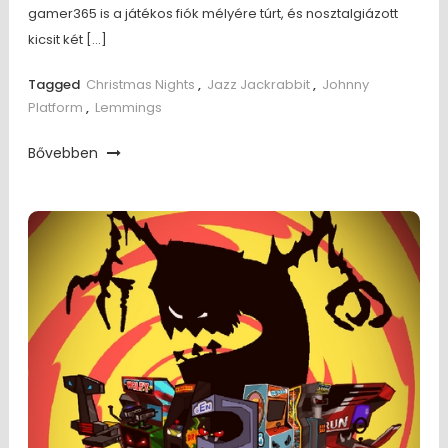
gamer365 is a játékos fiók mélyére túrt, és nosztalgiázott
kicsit két […]
Tagged
Christmas Nights
,
Jazz Jackrabbit
,
Johnny
Platform
,
Lemmings
Bővebben