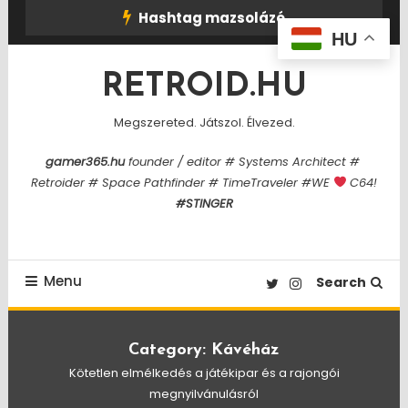
Skip
Hashtag mazsolázó
To
HU
Content
RETROID.HU
Megszereted. Játszol. Élvezed.
gamer365.hu
founder / editor # Systems Architect #
Retroider # Space Pathfinder # TimeTraveler #WE
C64!
#STINGER
Menu
Search
Category:
Kávéház
Kötetlen elmélkedés a játékipar és a rajongói
megnyilvánulásról