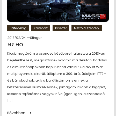
Játékvilág
Kávéház
Kibertér
Metroid szentély
2013/02/24
Stinger
N7 HQ
Kicsit megtöröm a csendet: későbbre halasztva a 2013-as
bejelentkezést, megosztanék valamit: ma délután, hódolva
az elmúlt hónapokban napi rutinná vált ME: Galaxy at War
multiplayernek, sikerült átléptem a 300. órát (statjaim ITT) –
és bár akadnak, akik a barátlistámon is ennek a
kétszeresével büszkélkednek, jómagam inkább a higgadt,
lassabb fejlődésnek vagyok híve (igen-igen, a szabadidő
[…]
Bővebben