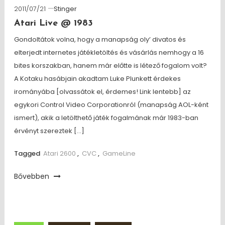
2011/07/21
Stinger
Atari Live @ 1983
Gondoltátok volna, hogy a manapság oly’ divatos és
elterjedt internetes játékletöltés és vásárlás nemhogy a 16
bites korszakban, hanem már előtte is létező fogalom volt?
A Kotaku hasábjain akadtam Luke Plunkett érdekes
irományába [olvassátok el, érdemes! Link lentebb] az
egykori Control Video Corporationról (manapság AOL-ként
ismert), akik a letölthető játék fogalmának már 1983-ban
érvényt szereztek […]
Tagged
Atari 2600
,
CVC
,
GameLine
Bővebben