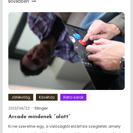
Bővebben
Játékvilág
Kávéház
Retro sarok
2013/04/22
Stinger
Arcade mindenek “alatt”
Ki ne szeretne egy, a valóságtól elzárt kis szegletet, amely