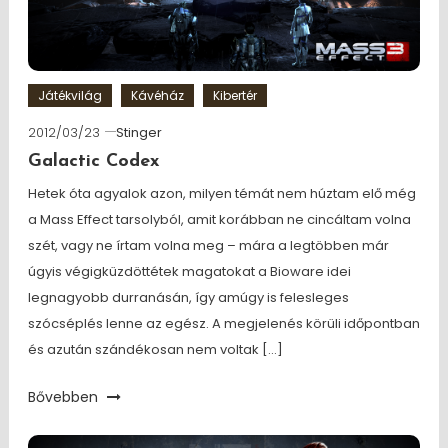
Játékvilág
Kávéház
Kibertér
2012/03/23
Stinger
Galactic Codex
Hetek óta agyalok azon, milyen témát nem húztam elő még
a Mass Effect tarsolyból, amit korábban ne cincáltam volna
szét, vagy ne írtam volna meg – mára a legtöbben már
úgyis végigküzdöttétek magatokat a Bioware idei
legnagyobb durranásán, így amúgy is felesleges
szócséplés lenne az egész. A megjelenés körüli időpontban
és azután szándékosan nem voltak […]
Bővebben