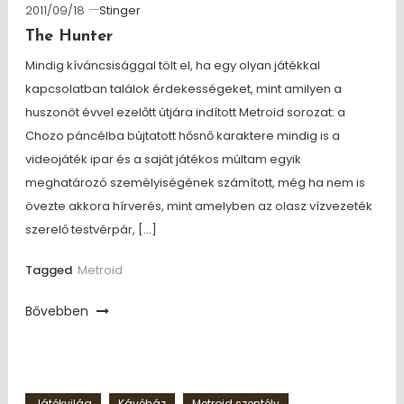
2011/09/18
Stinger
The Hunter
Mindig kíváncsisággal tölt el, ha egy olyan játékkal
kapcsolatban találok érdekességeket, mint amilyen a
huszonöt évvel ezelőtt útjára indított Metroid sorozat: a
Chozo páncélba bújtatott hősnő karaktere mindig is a
videojáték ipar és a saját játékos múltam egyik
meghatározó személyiségének számított, még ha nem is
övezte akkora hírverés, mint amelyben az olasz vízvezeték
szerelő testvérpár, […]
Tagged
Metroid
Bővebben
Játékvilág
Kávéház
Metroid szentély