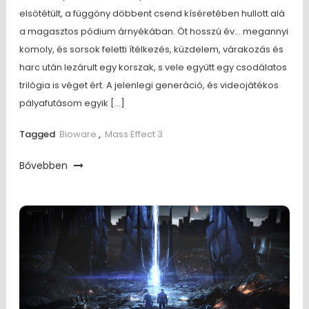
elsötétült, a függöny döbbent csend kíséretében hullott alá
a magasztos pódium árnyékában. Öt hosszú év… megannyi
komoly, és sorsok feletti ítélkezés, küzdelem, várakozás és
harc után lezárult egy korszak, s vele együtt egy csodálatos
trilógia is véget ért. A jelenlegi generáció, és videojátékos
pályafutásom egyik […]
Tagged
Bioware
,
Mass Effect 3
Bővebben