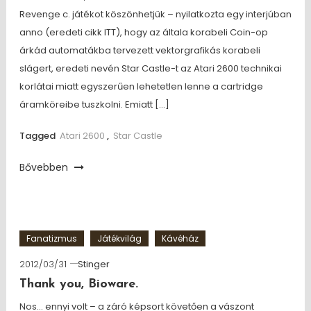
Revenge c. játékot köszönhetjük – nyilatkozta egy interjúban
anno (eredeti cikk ITT), hogy az általa korabeli Coin-op
árkád automatákba tervezett vektorgrafikás korabeli
slágert, eredeti nevén Star Castle-t az Atari 2600 technikai
korlátai miatt egyszerűen lehetetlen lenne a cartridge
áramköreibe tuszkolni. Emiatt […]
Tagged
Atari 2600
,
Star Castle
Bővebben
Fanatizmus
Játékvilág
Kávéház
2012/03/31
Stinger
Thank you, Bioware.
Nos… ennyi volt – a záró képsort követően a vászont