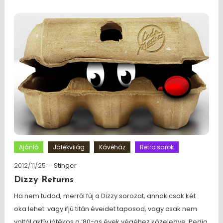
Ajánló
Játékvilág
Kávéház
Retro sarok
2012/11/25
Stinger
Dizzy Returns
Ha nem tudod, merről fúj a Dizzy sorozat, annak csak két
oka lehet: vagy ifjú titán éveidet taposod, vagy csak nem
voltál aktív játékos a ’80-as évek végéhez közeledve. Pedig