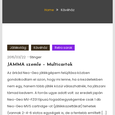
Home
Kávéház
Játékvilág
Kávéház
Retro sarok
2015/03/22
Stinger
JAMMA szemle – Multicartok
Az árkád Neo-Geo játékgépem felújítása közben
gondolkodtam el azon, hogy mi lenne, ha a kezdetekben
nem egy, hanem több játék közül válaszhatnék, ha játszani
támad kedvem. A forrás ugye adott volt: az eredeti japán
Neo-Geo MV-FZ01 típusú fogadóegységembe csak 1 db
Neo-Geo MVS cartridge-ot (játékkazettákat) tehetek
(vannak 2-4-6 slotos egységek is, de a fentebb említett […]