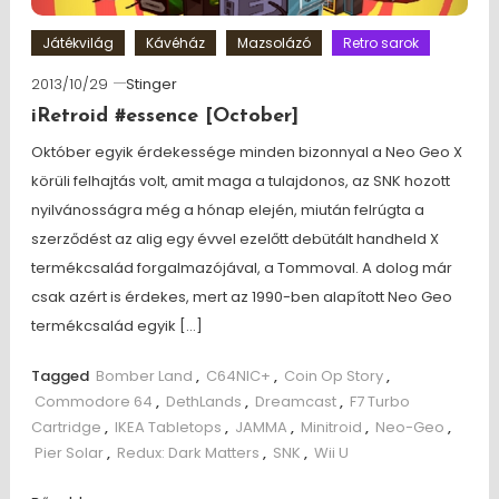
Játékvilág
Kávéház
Mazsolázó
Retro sarok
2013/10/29
Stinger
iRetroid #essence [October]
Október egyik érdekessége minden bizonnyal a Neo Geo X
körüli felhajtás volt, amit maga a tulajdonos, az SNK hozott
nyilvánosságra még a hónap elején, miután felrúgta a
szerződést az alig egy évvel ezelőtt debütált handheld X
termékcsalád forgalmazójával, a Tommoval. A dolog már
csak azért is érdekes, mert az 1990-ben alapított Neo Geo
termékcsalád egyik […]
Tagged
Bomber Land
,
C64NIC+
,
Coin Op Story
,
Commodore 64
,
DethLands
,
Dreamcast
,
F7 Turbo
Cartridge
,
IKEA Tabletops
,
JAMMA
,
Minitroid
,
Neo-Geo
,
Pier Solar
,
Redux: Dark Matters
,
SNK
,
Wii U