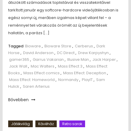
átszökött számadások toplistáival és visszatekintőivel
tarkított január egy softcore-hardcore videójátékosban is
egész sornyi új, merőben izgalmas képet villant fel – a
reménnyel teli várakozás örömét az új bejelentések
hallatán, a parázs […]
Tagged
Bioware
,
Bioware Store
,
Cerberus
,
Dark
Horse
,
David Anderson
,
DC Direct
,
Drew Karpyshyn
,
gamer365
,
Garrus Vakarian
,
Illusive Man
,
Jack Harper
,
Jack Wall
,
Mac Walters
,
Mass Effect 3
,
Mass Effect
Books
,
Mass Effect comics
,
Mass Effect: Deception
,
Mass Effect: Homeworld
,
Normandy
,
PlayIT
,
Sam
Hulick
,
Saren Arterius
Bővebben
Játékvilág
Kávéház
Retro sarok