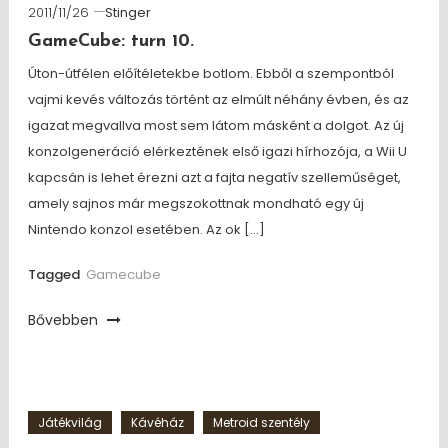
2011/11/26
Stinger
GameCube: turn 10.
Úton-útfélen előítéletekbe botlom. Ebből a szempontból
vajmi kevés változás történt az elmúlt néhány évben, és az
igazat megvallva most sem látom másként a dolgot. Az új
konzolgeneráció elérkeztének első igazi hírhozója, a Wii U
kapcsán is lehet érezni azt a fajta negatív szelleműséget,
amely sajnos már megszokottnak mondható egy új
Nintendo konzol esetében. Az ok […]
Tagged
Gamecube
Bővebben
Játékvilág
Kávéház
Metroid szentély