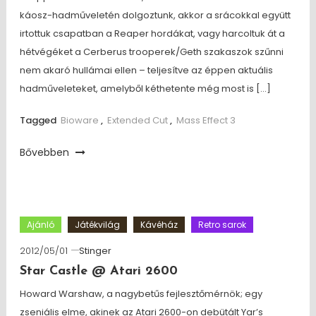
káosz-hadműveletén dolgoztunk, akkor a srácokkal együtt
irtottuk csapatban a Reaper hordákat, vagy harcoltuk át a
hétvégéket a Cerberus trooperek/Geth szakaszok szűnni
nem akaró hullámai ellen – teljesítve az éppen aktuális
hadműveleteket, amelyből kéthetente még most is […]
Tagged
Bioware
,
Extended Cut
,
Mass Effect 3
Bővebben
Ajánló
Játékvilág
Kávéház
Retro sarok
2012/05/01
Stinger
Star Castle @ Atari 2600
Howard Warshaw, a nagybetűs fejlesztőmérnök; egy
zseniális elme, akinek az Atari 2600-on debütált Yar’s