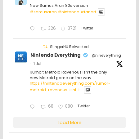
New Samus Aran 80s version
#samusaran
#nintendo
#fanartㅤㅤㅤㅤ
326
3721
Twitter
StingerHU Retweeted
Nintendo Everything
@nineverything
·
1 Jul
Rumor: Metroid Ravenous isn’t the only
new Metroid game on the way
https://nintendoeverything.com/rumor-
metroid-ravenous-isnt-t...
68
880
Twitter
Load More