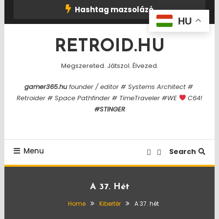
Skip
Hashtag mazsolázó
To
HU
Content
RETROID.HU
Megszereted. Játszol. Élvezed.
gamer365.hu
founder / editor # Systems Architect #
Retroider # Space Pathfinder # TimeTraveler #WE
C64!
#STINGER
Menu
Search
A 37. Hét
Home
Kibertér
A 37. hét