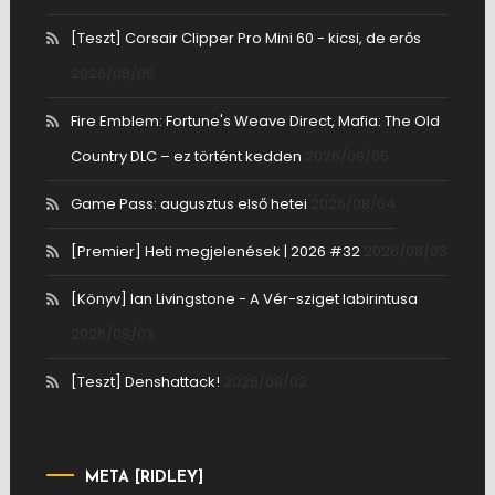
[Teszt] Corsair Clipper Pro Mini 60 - kicsi, de erős
2026/08/05
Fire Emblem: Fortune's Weave Direct, Mafia: The Old
Country DLC – ez történt kedden
2026/08/05
Game Pass: augusztus első hetei
2026/08/04
[Premier] Heti megjelenések | 2026 #32
2026/08/03
[Könyv] Ian Livingstone - A Vér-sziget labirintusa
2026/08/03
[Teszt] Denshattack!
2026/08/02
META [RIDLEY]