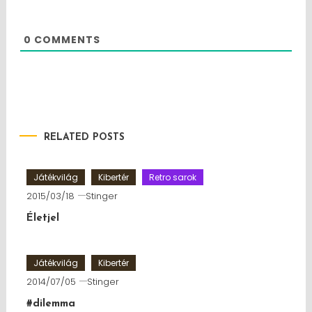
0
COMMENTS
RELATED POSTS
Játékvilág
Kibertér
Retro sarok
2015/03/18
Stinger
Életjel
Játékvilág
Kibertér
2014/07/05
Stinger
#dilemma