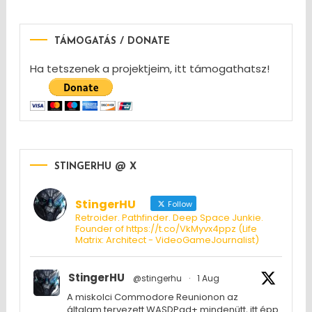
TÁMOGATÁS / DONATE
Ha tetszenek a projektjeim, itt támogathatsz!
STINGERHU @ X
StingerHU
Follow
Retroider. Pathfinder. Deep Space Junkie.
Founder of https://t.co/VkMyvx4ppz (Life
Matrix: Architect - VideoGameJournalist)
StingerHU
@stingerhu
·
1 Aug
A miskolci Commodore Reunionon az
általam tervezett WASDPad+ mindenütt, itt épp