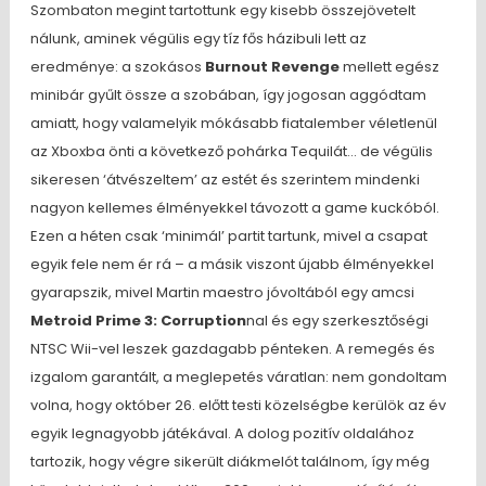
Szombaton megint tartottunk egy kisebb összejövetelt
nálunk, aminek végülis egy tíz fős házibuli lett az
eredménye: a szokásos
Burnout Revenge
mellett egész
minibár gyűlt össze a szobában, így jogosan aggódtam
amiatt, hogy valamelyik mókásabb fiatalember véletlenül
az Xboxba önti a következő pohárka Tequilát… de végülis
sikeresen ‘átvészeltem’ az estét és szerintem mindenki
nagyon kellemes élményekkel távozott a game kuckóból.
Ezen a héten csak ‘minimál’ partit tartunk, mivel a csapat
egyik fele nem ér rá – a másik viszont újabb élményekkel
gyarapszik, mivel Martin maestro jóvoltából egy amcsi
Metroid Prime 3: Corruption
nal és egy szerkesztőségi
NTSC Wii-vel leszek gazdagabb pénteken. A remegés és
izgalom garantált, a meglepetés váratlan: nem gondoltam
volna, hogy október 26. előtt testi közelségbe kerülök az év
egyik legnagyobb játékával. A dolog pozitív oldalához
tartozik, hogy végre sikerült diákmelót találnom, így még