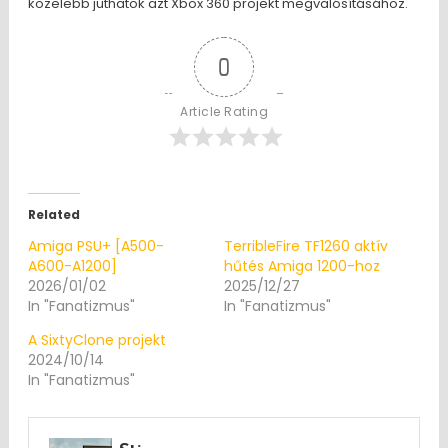
közelebb juthatok azt Xbox 360 projekt megvalósításához.
0
Article Rating
Related
Amiga PSU+ [A500-
TerribleFire TF1260 aktív
A600-A1200]
hűtés Amiga 1200-hoz
2026/01/02
2025/12/27
In "Fanatizmus"
In "Fanatizmus"
A SixtyClone projekt
2024/10/14
In "Fanatizmus"