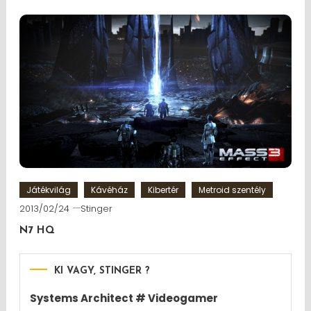
Játékvilág
Kávéház
Kibertér
Metroid szentély
2013/02/24
Stinger
N7 HQ
KI VAGY, STINGER ?
Systems Architect # Videogamer