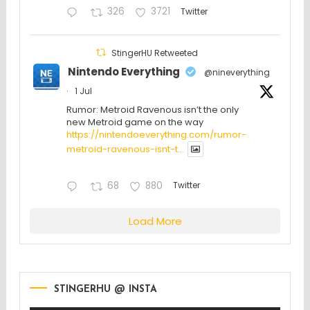
326
3721
Twitter
StingerHU Retweeted
Nintendo Everything
@nineverything
·
1 Jul
Rumor: Metroid Ravenous isn’t the only
new Metroid game on the way
https://nintendoeverything.com/rumor-
metroid-ravenous-isnt-t...
68
880
Twitter
Load More
STINGERHU @ INSTA