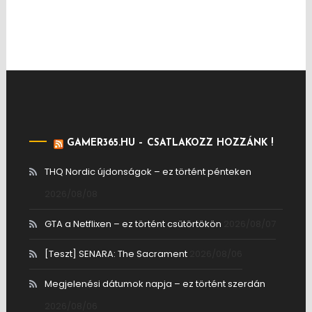
GAMER365.HU – CSATLAKOZZ HOZZÁNK !
THQ Nordic újdonságok – ez történt pénteken
2026/08/08
GTA a Netflixen – ez történt csütörtökön
2026/08/07
[Teszt] SENARA: The Sacrament
2026/08/06
Megjelenési dátumok napja – ez történt szerdán
2026/08/06