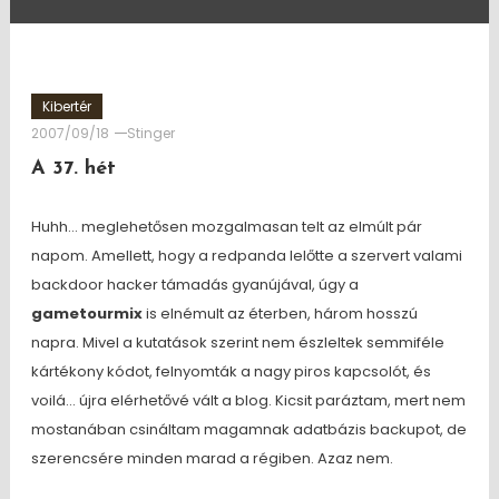
Kibertér
2007/09/18
Stinger
A 37. hét
Huhh… meglehetősen mozgalmasan telt az elmúlt pár
napom. Amellett, hogy a redpanda lelőtte a szervert valami
backdoor hacker támadás gyanújával, úgy a
gametourmix
is elnémult az éterben, három hosszú
napra. Mivel a kutatások szerint nem észleltek semmiféle
kártékony kódot, felnyomták a nagy piros kapcsolót, és
voilá… újra elérhetővé vált a blog. Kicsit paráztam, mert nem
mostanában csináltam magamnak adatbázis backupot, de
szerencsére minden marad a régiben. Azaz nem.