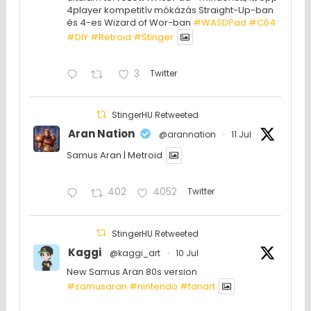
4player kompetitív mókázás Straight-Up-ban
és 4-es Wizard of Wor-ban
#WASDPad
#C64
#DIY
#Retroid
#Stinger
3
Twitter
StingerHU Retweeted
Aran Nation
@arannation
·
11 Jul
Samus Aran | Metroid
402
4052
Twitter
StingerHU Retweeted
Kaggi
@kaggi_art
·
10 Jul
New Samus Aran 80s version
#samusaran
#nintendo
#fanartㅤㅤㅤㅤ