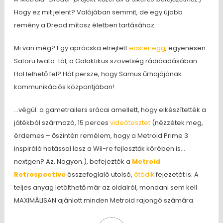
Hogy ez mit jelent? Valójában semmit, de egy újabb
remény a Dread mítosz életben tartásához.
Mi van még? Egy aprócska elrejtett
easter egg
, egyenesen
Satoru Iwata-tól, a Galaktikus szövetség rádióadásában.
Hol lelhető fel? Hát persze, hogy Samus űrhajójának
kommunikációs központjában!
…végül: a gametrailers srácai amellett, hogy elkészítették a
játékból származó, 15 perces
videótesztet
(nézzétek meg,
érdemes – őszintén remélem, hogy a Metroid Prime 3
inspiráló hatással lesz a Wii-re fejlesztők körében is…
nextgen? Az. Nagyon.), befejezték a
Metroid
Retrospective
összefoglaló utolsó,
ötödik
fejezetét is. A
teljes anyag letölthető már az oldalról, mondani sem kell
MAXIMÁLISAN ajánlott minden Metroid rajongó számára.