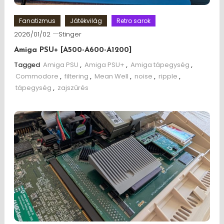
Fanatizmus
Játékvilág
Retro sarok
2026/01/02
Stinger
Amiga PSU+ [A500-A600-A1200]
Tagged
Amiga PSU
,
Amiga PSU+
,
Amiga tápegység
,
Commodore
,
filtering
,
Mean Well
,
noise
,
ripple
,
tápegység
,
zajszűrés