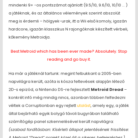
mindenki 9+ -os pontszámot ajánlott (9.5/10, 9.6/10, 10/10 … )
a játéknak, és az általános vélemények szerint abszolút
meg is érdemli – hölgyek-urak, itt a Wii első komoly, igazán
hardcore, igazán klasszikus N rajongóknak készített vérbeli,
kőkemény Metroidja.
Best Metroid which has been ever made? Absolutely. Stop
reading and go buy it.
Ha már a játéknál tartunk: megint felbukkant a 2005-ben
napvilágra került, azóta is kósza feltevések alapján létező
2D-s epizód, a Nintendo DS-re fejlesztett
Metroid Dread
–
konkrét infó még mindig nincs, azonban többen felfedezni
véltek a Corruptionban egy rejtett
utalást
, amely egy, a játék
által bejárható egyik bolygó távoli bugyrában található
számítógép panel szkennelésével került napvilágra:
(szabad fordításban: Kísérleti állapot jelentésének frissítése:
A Metroid “Dread” projekt közel áll a sikeres befejezéshez.)