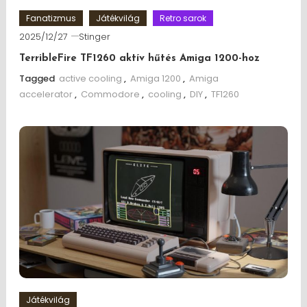
Fanatizmus
Játékvilág
Retro sarok
2025/12/27
Stinger
TerribleFire TF1260 aktív hűtés Amiga 1200-hoz
Tagged
active cooling
,
Amiga 1200
,
Amiga
accelerator
,
Commodore
,
cooling
,
DIY
,
TF1260
Játékvilág