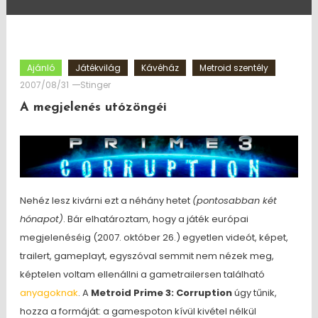
Ajánló
Játékvilág
Kávéház
Metroid szentély
2007/08/31
Stinger
A megjelenés utózöngéi
Nehéz lesz kivárni ezt a néhány hetet
(pontosabban két
hónapot)
. Bár elhatároztam, hogy a játék európai
megjelenéséig (2007. október 26.) egyetlen videót, képet,
trailert, gameplayt, egyszóval semmit nem nézek meg,
képtelen voltam ellenállni a gametrailersen található
anyagoknak
. A
Metroid Prime 3: Corruption
úgy tűnik,
hozza a formáját: a gamespoton kívül kivétel nélkül