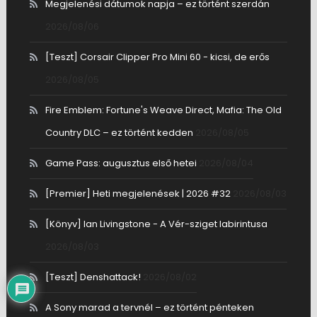
Megjelenési dátumok napja – ez történt szerdán
2026/08/06
[Teszt] Corsair Clipper Pro Mini 60 - kicsi, de erős
2026/08/05
Fire Emblem: Fortune's Weave Direct, Mafia: The Old
Country DLC – ez történt kedden
2026/08/05
Game Pass: augusztus első hetei
2026/08/04
[Premier] Heti megjelenések | 2026 #32
2026/08/03
[Könyv] Ian Livingstone - A Vér-sziget labirintusa
2026/08/03
[Teszt] Denshattack!
2026/08/02
A Sony marad a tervnél – ez történt pénteken