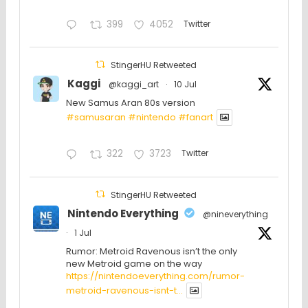
399
4052
Twitter
StingerHU Retweeted
Kaggi
@kaggi_art
·
10 Jul
New Samus Aran 80s version
#samusaran
#nintendo
#fanartㅤㅤㅤㅤ
322
3723
Twitter
StingerHU Retweeted
Nintendo Everything
@nineverything
·
1 Jul
Rumor: Metroid Ravenous isn’t the only
new Metroid game on the way
https://nintendoeverything.com/rumor-
metroid-ravenous-isnt-t...