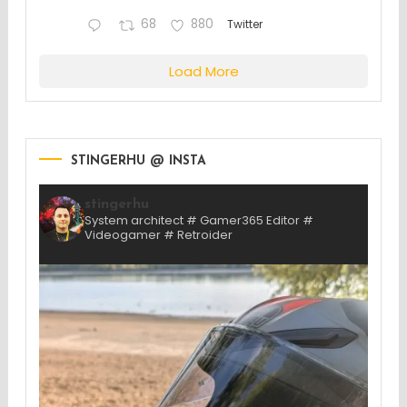
68
880
Twitter
Load More
STINGERHU @ INSTA
stingerhu
System architect # Gamer365 Editor #
Videogamer # Retroider