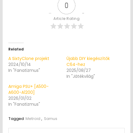
0
Article Rating
Related
A SixtyClone projekt
Újabb DIY kiegészítők
2024/10/14
C64-hez
In "Fanatizmus"
2025/08/27
In "Játékvilág"
Amiga PSU+ [A500-
A600-A1200]
2026/01/02
In "Fanatizmus"
Tagged
Metroid
,
Samus