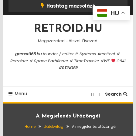
Skip
Hashtag mazsolázó
To
HU
Content
RETROID.HU
Megszereted. Játszol. Élvezed.
gamer365.hu
founder / editor # Systems Architect #
Retroider # Space Pathfinder # TimeTraveler #WE
C64!
#STINGER
Menu
Search
A Megjelenés Utózöngéi
Home
Játékvilág
A megjelenés utózöngéi