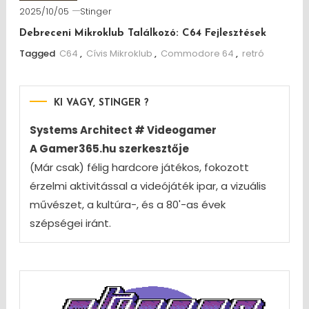
2025/10/05
Stinger
Debreceni Mikroklub Találkozó: C64 Fejlesztések
Tagged
C64
,
Cívis Mikroklub
,
Commodore 64
,
retró
KI VAGY, STINGER ?
Systems Architect # Videogamer
A Gamer365.hu szerkesztője
(Már csak) félig hardcore játékos, fokozott
érzelmi aktivitással a videójáték ipar, a vizuális
művészet, a kultúra-, és a 80'-as évek
szépségei iránt.