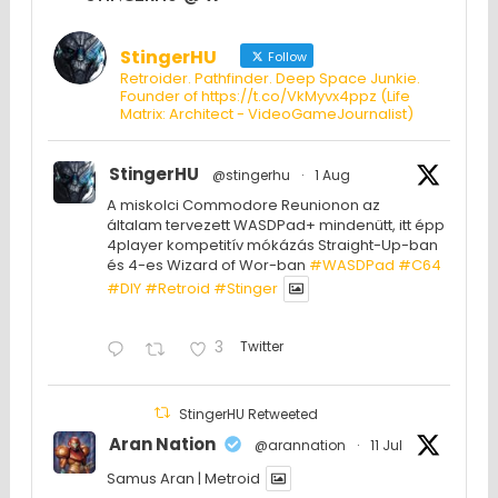
StingerHU
Follow
Retroider. Pathfinder. Deep Space Junkie.
Founder of https://t.co/VkMyvx4ppz (Life
Matrix: Architect - VideoGameJournalist)
StingerHU
@stingerhu
·
1 Aug
A miskolci Commodore Reunionon az
általam tervezett WASDPad+ mindenütt, itt épp
4player kompetitív mókázás Straight-Up-ban
és 4-es Wizard of Wor-ban
#WASDPad
#C64
#DIY
#Retroid
#Stinger
3
Twitter
StingerHU Retweeted
Aran Nation
@arannation
·
11 Jul
Samus Aran | Metroid