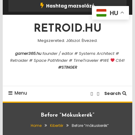
Skip
Hashtag mazsolázó
To
HU
Content
RETROID.HU
Megszereted. Játszol. Élvezed.
gamer365.hu
founder / editor # Systems Architect #
Retroider # Space Pathfinder # TimeTraveler #WE
C64!
#STINGER
Menu
Search
Before “mókuskerék”
Home
Kibertér
Before “mókuskerék”