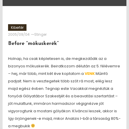
Kibertér
2005/09/04
Stinger
Before “mókuskerék”
Holnap, ha csak képletesen is, de megkezdődik az a
bizonyos mókuskerék. Beiratkozom délután az 5. félévemre
– hej, már több, mint két éve koptatom a
VENK
Műinfó
padjait. Nem is vesztegetek több szót rá most, elég lesz
majd egész évben. Tegnap este Vacakkal megnéztük a
fonyódi Gólyatábor Szakestjét és a beavatási szertartást –
jót mulattunk, immáron harmadszor végignézve jót
vigyorogtunk a mostani gólyákon. Kíváncsi leszek, akkor is
így örjöngenek-e majd, mikor Analizis I-ből a társaság 80%-
a megbukik