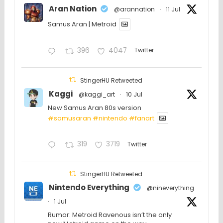
Aran Nation
@arannation
·
11 Jul
Samus Aran | Metroid
396
4047
Twitter
StingerHU Retweeted
Kaggi
@kaggi_art
·
10 Jul
New Samus Aran 80s version
#samusaran
#nintendo
#fanartㅤㅤㅤㅤ
319
3719
Twitter
StingerHU Retweeted
Nintendo Everything
@nineverything
·
1 Jul
Rumor: Metroid Ravenous isn’t the only