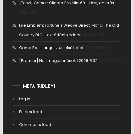
[Teszt] Corsair Clipper Pro Mini 60 - kicsi, de erős
2026/08/05
Fire Emblem: Fortune's Weave Direct, Mafia: The Old
Country DLC – ez történt kedden
2026/08/05
Game Pass: augusztus első hetei
2026/08/04
[Premier] Heti megjelenések | 2026 #32
2026/08/03
META [RIDLEY]
Log in
Entries feed
Comments feed