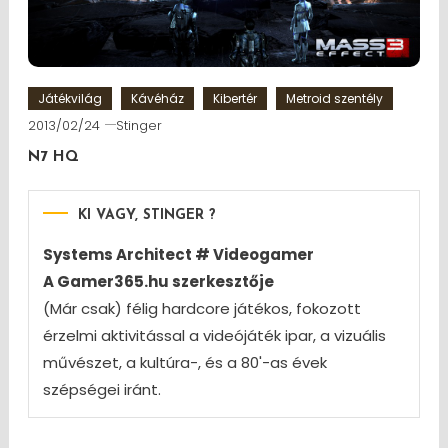
Játékvilág
Kávéház
Kibertér
Metroid szentély
2013/02/24
Stinger
N7 HQ
KI VAGY, STINGER ?
Systems Architect # Videogamer
A Gamer365.hu szerkesztője
(Már csak) félig hardcore játékos, fokozott
érzelmi aktivitással a videójáték ipar, a vizuális
művészet, a kultúra-, és a 80'-as évek
szépségei iránt.