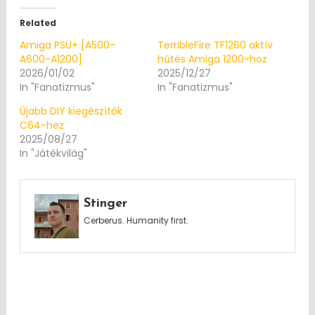
Related
Amiga PSU+ [A500-
TerribleFire TF1260 aktív
A600-A1200]
hűtés Amiga 1200-hoz
2026/01/02
2025/12/27
In "Fanatizmus"
In "Fanatizmus"
Újabb DIY kiegészítők
C64-hez
2025/08/27
In "Játékvilág"
Stinger
Cerberus. Humanity first.