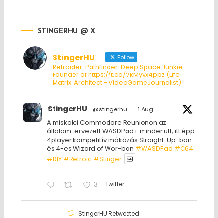
STINGERHU @ X
StingerHU
Follow
Retroider. Pathfinder. Deep Space Junkie.
Founder of https://t.co/VkMyvx4ppz (Life
Matrix: Architect - VideoGameJournalist)
StingerHU
@stingerhu
·
1 Aug
A miskolci Commodore Reunionon az
általam tervezett WASDPad+ mindenütt, itt épp
4player kompetitív mókázás Straight-Up-ban
és 4-es Wizard of Wor-ban
#WASDPad
#C64
#DIY
#Retroid
#Stinger
3
Twitter
StingerHU Retweeted