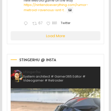
new Metroid game on the way
https://nintendoeverything.com/rumor-
metroid-ravenous-isnt-t...
67
881
Twitter
Load More
STINGERHU @ INSTA
stingerhu
System architect # Gamer365 Editor #
Videogamer # Retroider