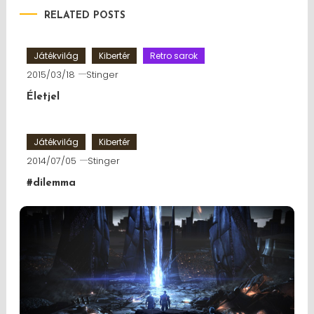
RELATED POSTS
Játékvilág
Kibertér
Retro sarok
2015/03/18
Stinger
Életjel
Játékvilág
Kibertér
2014/07/05
Stinger
#dilemma