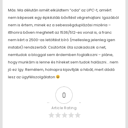
Más. Ma délután ismét elküldtem “oda” az
UPC
-t, amiért
nem képesek egy épkézláb bővítést végrehajtani. Igazából
nem is értem, minek ez a sebességduplázási mizéria –
itthonra bőven megfelelt az 1536/512-es vonal is, a franc
nem kért a 2500-as letöltést bíró (mellesleg jelenleg igen
instabil) rendszerből. Csütörtök óta szakadozik a net,
nemtudok a bloggal sem érdemben foglalkozni – pláne,
hogy munkám is lenne és híreket sem tudok halászni… nem
jó ez így. Remélem, holnapra kijavítják a hibát, mert dádá
lesz az ügyfélszolgálaton
0
Article Rating