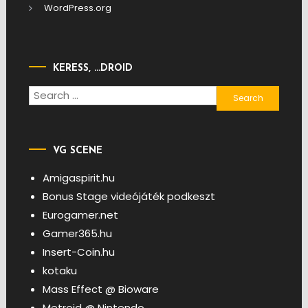
WordPress.org
KERESS, …DROID
Search
for:
VG SCENE
Amigaspirit.hu
Bonus Stage videójáték podkeszt
Eurogamer.net
Gamer365.hu
Insert-Coin.hu
kotaku
Mass Effect @ Bioware
Metroid @ Nintendo