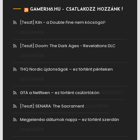
GAMER365.HU – CSATLAKOZZ HOZZÁNK !
[Teszt] Kiln - a Double Fine nem köcsögöl!
2026/08/09
[Teszt] Doom: The Dark Ages - Revelations DLC
2026/08/08
THQ Nordic újdonságok – ez történt pénteken
2026/08/08
GTA a Netflixen – ez történt csütörtökön
2026/08/07
[Teszt] SENARA: The Sacrament
2026/08/06
Megjelenési dátumok napja – ez történt szerdán
2026/08/06