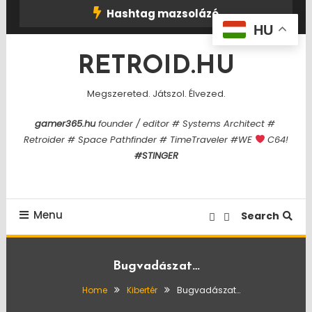
Skip
Hashtag mazsolázó
To
HU
Content
RETROID.HU
Megszereted. Játszol. Élvezed.
gamer365.hu
founder / editor # Systems Architect #
Retroider # Space Pathfinder # TimeTraveler #WE
C64!
#STINGER
Menu
Search
Bugvadászat…
Home
Kibertér
Bugvadászat…