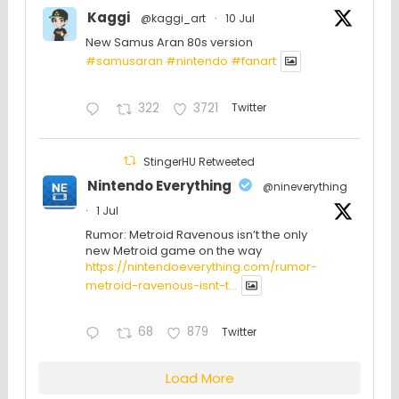
Kaggi
@kaggi_art
·
10 Jul
New Samus Aran 80s version
#samusaran
#nintendo
#fanartㅤㅤㅤㅤ
322
3721
Twitter
StingerHU Retweeted
Nintendo Everything
@nineverything
·
1 Jul
Rumor: Metroid Ravenous isn’t the only
new Metroid game on the way
https://nintendoeverything.com/rumor-
metroid-ravenous-isnt-t...
68
879
Twitter
Load More