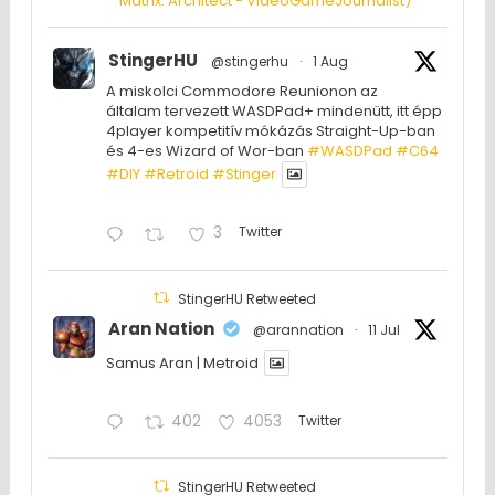
Matrix: Architect - VideoGameJournalist)
StingerHU
@stingerhu
·
1 Aug
A miskolci Commodore Reunionon az
általam tervezett WASDPad+ mindenütt, itt épp
4player kompetitív mókázás Straight-Up-ban
és 4-es Wizard of Wor-ban
#WASDPad
#C64
#DIY
#Retroid
#Stinger
3
Twitter
StingerHU Retweeted
Aran Nation
@arannation
·
11 Jul
Samus Aran | Metroid
402
4053
Twitter
StingerHU Retweeted