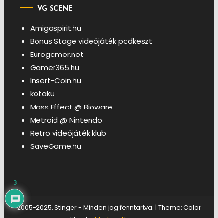
VG SCENE
Amigaspirit.hu
Bonus Stage videójáték podkeszt
Eurogamer.net
Gamer365.hu
Insert-Coin.hu
kotaku
Mass Effect @ Bioware
Metroid @ Nintendo
Retro videójáték klub
SaveGame.hu
3
2005-2025. Stinger - Minden jog fenntartva.
|
Theme: Color