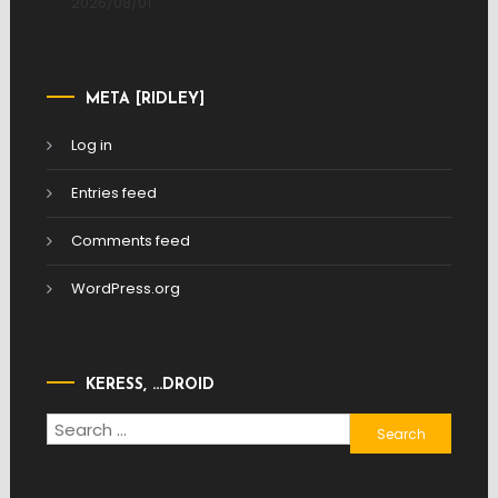
2026/08/01
META [RIDLEY]
Log in
Entries feed
Comments feed
WordPress.org
KERESS, …DROID
Search
for: