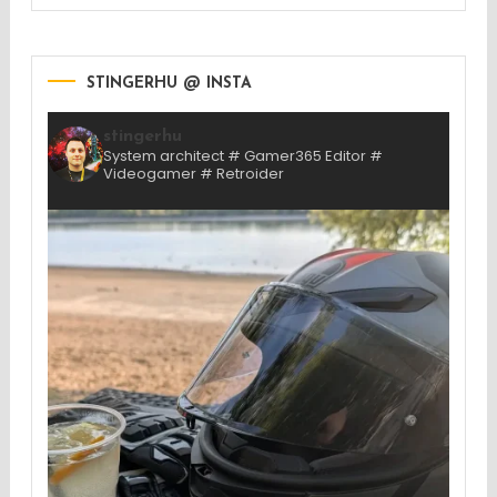
STINGERHU @ INSTA
stingerhu
System architect # Gamer365 Editor #
Videogamer # Retroider