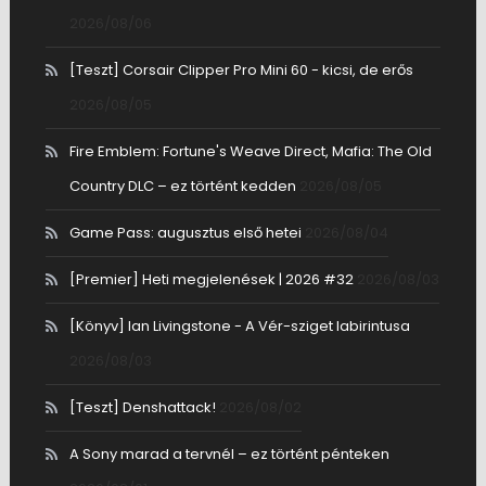
2026/08/06
[Teszt] Corsair Clipper Pro Mini 60 - kicsi, de erős
2026/08/05
Fire Emblem: Fortune's Weave Direct, Mafia: The Old
Country DLC – ez történt kedden
2026/08/05
Game Pass: augusztus első hetei
2026/08/04
[Premier] Heti megjelenések | 2026 #32
2026/08/03
[Könyv] Ian Livingstone - A Vér-sziget labirintusa
2026/08/03
[Teszt] Denshattack!
2026/08/02
A Sony marad a tervnél – ez történt pénteken