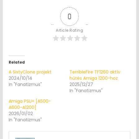
0
Article Rating
Related
A SixtyClone projekt
TerribleFire TF1260 aktív
2024/10/14
hűtés Amiga 1200-hoz
In "Fanatizmus"
2025/12/27
In "Fanatizmus"
Amiga PSU+ [A500-
A600-A1200]
2026/01/02
In "Fanatizmus"