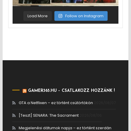
Load More
Follow on Instagram
GAMER365.HU – CSATLAKOZZ HOZZÁNK !
GTA a Netflixen – ez történt csütörtökön
2026/08/07
[Teszt] SENARA: The Sacrament
2026/08/06
Megjelenési dátumok napja – ez történt szerdán