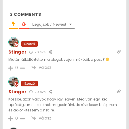
3
COMMENTS
Legújabb / Newest
Szerző
Stinger
20 éve
Miután átköltöztettem a blogot, vajon működik a post ?
Válasz
0
Szerző
Stinger
20 éve
Köszike, azon vagyok, hogy így legyen. Még van egy-két
apróság, amit szeretnék megcsinálni, de rövidesen befejezem
és akkor kiteszem a net-re.
Válasz
0