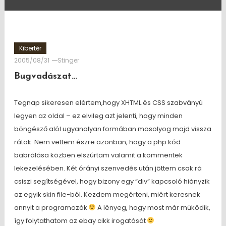
Kibertér
2005/08/31
Stinger
Bugvadászat…
Tegnap sikeresen elértem,hogy XHTML és CSS szabványú
legyen az oldal – ez elvileg azt jelenti, hogy minden
böngésző alól ugyanolyan formában mosolyog majd vissza
rátok. Nem vettem észre azonban, hogy a php kód
babrálása közben elszúrtam valamit a kommentek
lekezelésében. Két órányi szenvedés után jöttem csak rá
csiszi segítségével, hogy bizony egy “div” kapcsoló hiányzik
az egyik skin file-ból. Kezdem megérteni, miért keresnek
annyit a programozók
A lényeg, hogy most már működik,
így folytathatom az ebay cikk irogatását