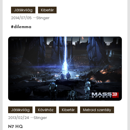
Játékvilág
Kibertér
2014/07/05
Stinger
#dilemma
Játékvilág
Kávéház
Kibertér
Metroid szentély
2013/02/24
Stinger
N7 HQ