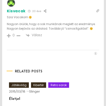
Kisvacak
20 éve
Szia Vacakom
Nagyon örülök, hogy a sok munkának meglett az eredménye.
Nagyon bejövős az oldalad. További jó “csinosítgatást”.
Válasz
0
RELATED POSTS
Játékvilág
Kibertér
Retro sarok
2015/03/18
Stinger
Életjel