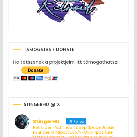
TÁMOGATÁS / DONATE
Ha tetszenek a projektjeim, itt támogathatsz!
STINGERHU @ X
StingerHU
Follow
Retroider. Pathfinder. Deep Space Junkie.
Founder of https://t.co/VkMyvx4ppz (Life