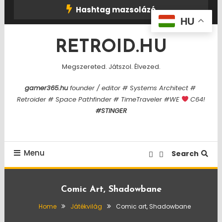
Skip
Hashtag mazsolázó
To
HU
Content
RETROID.HU
Megszereted. Játszol. Élvezed.
gamer365.hu
founder / editor # Systems Architect #
Retroider # Space Pathfinder # TimeTraveler #WE
C64!
#STINGER
Menu
Search
Comic Art, Shadowbane
Home
Játékvilág
Comic art, Shadowbane