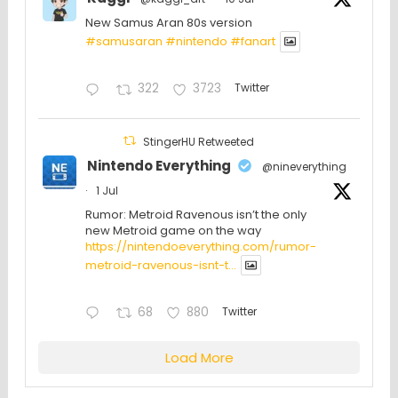
New Samus Aran 80s version
#samusaran
#nintendo
#fanartㅤㅤㅤㅤ
322
3723
Twitter
StingerHU Retweeted
Nintendo Everything
@nineverything
·
1 Jul
Rumor: Metroid Ravenous isn’t the only
new Metroid game on the way
https://nintendoeverything.com/rumor-
metroid-ravenous-isnt-t...
68
880
Twitter
Load More