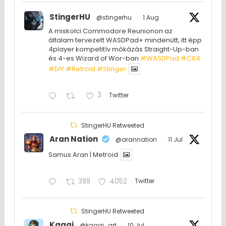
StingerHU
@stingerhu
·
1 Aug
A miskolci Commodore Reunionon az
általam tervezett WASDPad+ mindenütt, itt épp
4player kompetitív mókázás Straight-Up-ban
és 4-es Wizard of Wor-ban
#WASDPad
#C64
#DIY
#Retroid
#Stinger
3
Twitter
StingerHU Retweeted
Aran Nation
@arannation
·
11 Jul
Samus Aran | Metroid
399
4052
Twitter
StingerHU Retweeted
Kaggi
@kaggi_art
·
10 Jul