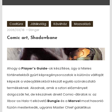
Cooltúra
Játékvilág
Kávéház
Mazsolázó
2006/03/18
Stinger
Comic art, Shadowbane
Ahogy a
Player’s Guide
-ok készítése, úgy a hiteles
történetekből gyúrt képregénysorozatok is különös vállfaját
képezik a videojátékokból készült egyéb szórakoztató
termékeknek. Akadnak, amik a sztori előzményeit
dolgozzák fel, de készülnek direkt Comic-átiratok is: az
Xbox-os Halo-t elkövető
Bungie
és a
Marvel
most hasonló
fúzión mesterkedik, ugyanis Master Chief galaktikus