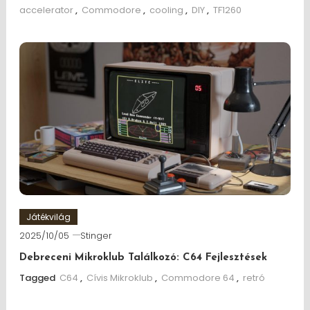
accelerator
,
Commodore
,
cooling
,
DIY
,
TF1260
Játékvilág
2025/10/05
Stinger
Debreceni Mikroklub Találkozó: C64 Fejlesztések
Tagged
C64
,
Cívis Mikroklub
,
Commodore 64
,
retró