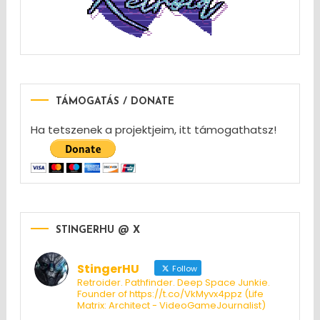
TÁMOGATÁS / DONATE
Ha tetszenek a projektjeim, itt támogathatsz!
STINGERHU @ X
StingerHU
Follow
Retroider. Pathfinder. Deep Space Junkie.
Founder of https://t.co/VkMyvx4ppz (Life
Matrix: Architect - VideoGameJournalist)