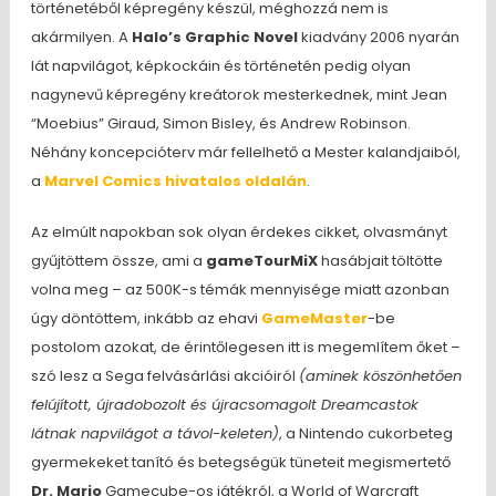
történetéből képregény készül, méghozzá nem is
akármilyen. A
Halo’s Graphic Novel
kiadvány 2006 nyarán
lát napvilágot, képkockáin és történetén pedig olyan
nagynevű képregény kreátorok mesterkednek, mint Jean
“Moebius” Giraud, Simon Bisley, és Andrew Robinson.
Néhány koncepcióterv már fellelhető a Mester kalandjaiból,
a
Marvel Comics hivatalos oldalán
.
Az elmúlt napokban sok olyan érdekes cikket, olvasmányt
gyűjtöttem össze, ami a
gameTourMiX
hasábjait töltötte
volna meg – az 500K-s témák mennyisége miatt azonban
úgy döntöttem, inkább az ehavi
GameMaster
-be
postolom azokat, de érintőlegesen itt is megemlítem őket –
szó lesz a Sega felvásárlási akcióiról
(aminek köszönhetően
felújított, újradobozolt és újracsomagolt Dreamcastok
látnak napvilágot a távol-keleten)
, a Nintendo cukorbeteg
gyermekeket tanító és betegségük tüneteit megismertető
Dr. Mario
Gamecube-os játékról, a World of Warcraft