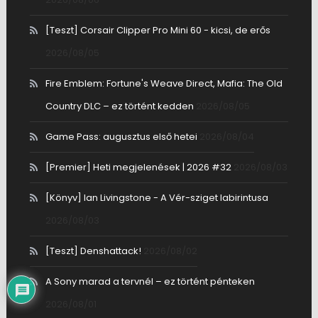
[Teszt] Corsair Clipper Pro Mini 60 - kicsi, de erős
2026/08/05
Fire Emblem: Fortune's Weave Direct, Mafia: The Old
Country DLC – ez történt kedden
2026/08/05
Game Pass: augusztus első hetei
2026/08/04
[Premier] Heti megjelenések | 2026 #32
2026/08/03
[Könyv] Ian Livingstone - A Vér-sziget labirintusa
2026/08/03
[Teszt] Denshattack!
2026/08/02
A Sony marad a tervnél – ez történt pénteken
2026/08/01