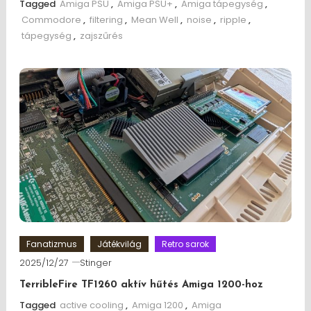
Tagged
Amiga PSU
,
Amiga PSU+
,
Amiga tápegység
,
Commodore
,
filtering
,
Mean Well
,
noise
,
ripple
,
tápegység
,
zajszűrés
Fanatizmus
Játékvilág
Retro sarok
2025/12/27
Stinger
TerribleFire TF1260 aktív hűtés Amiga 1200-hoz
Tagged
active cooling
,
Amiga 1200
,
Amiga