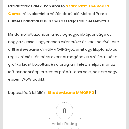
táblás társasjáték után érkező
Starcraft: The Board
Game
-ról, valamint a hétfőn debütáló Metroid Prime:
Hunters kanadai 10.000 CAD összdíjazású versenyről is.
Mindemellett azonban a hét legnagyobb újdonsága az,
hogy az Ubisoft ingyenesen elérhetővé és letölthetővé tette
a
Shadowbane
című MMORPG-jét, amit egy fileplanet-es
regisztráció után bárki azonnal magához is szólíthat. Bár a
grafika kicsit kopottas, és a program felett is eljárt már az
idő, mindenképp érdemes próbát tenni vele, ha nem vagy
éppen WoW addikt.
Kapcsolódó letöltés:
Shadowbane MMORPG
]
0
Article Rating