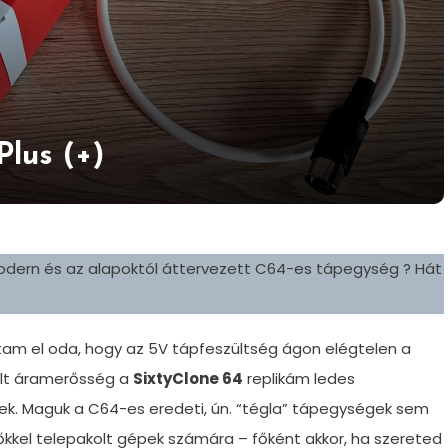
lus (+)
modern és az alapoktól áttervezett C64-es tápegység ? Hát
am el oda, hogy az 5V tápfeszültség ágon elégtelen a
lt áramerősség a
SixtyClone 64
replikám ledes
nek. Maguk a C64-es eredeti, ún. “tégla” tápegységek sem
kkel telepakolt gépek számára – főként akkor, ha szereted