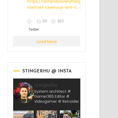
https://nintendoeverything.com/rumor-
metroid-ravenous-isnt-t...
68
880
Twitter
Load More
STINGERHU @ INSTA
stingerhu
System architect #
Gamer365 Editor #
Videogamer # Retroider