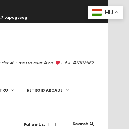
HU
tápegység
finder # TimeTraveler #WE
C64!
#STINGER
TRO
RETROID ARCADE
Search
Follow Us: