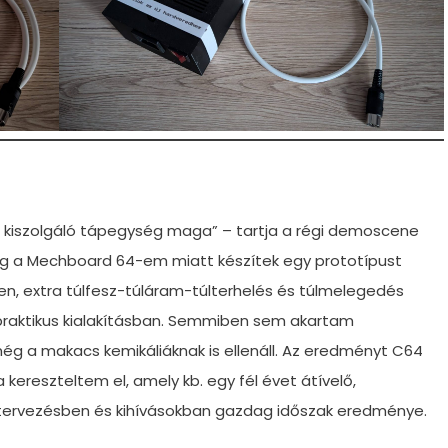
t kiszolgáló tápegység maga” – tartja a régi demoscene
eg a Mechboard 64-em miatt készítek egy prototípust
, extra túlfesz-túláram-túlterhelés és túlmelegedés
 praktikus kialakításban. Semmiben sem akartam
g a makacs kemikáliáknak is ellenáll. Az eredményt C64
a kereszteltem el, amely kb. egy fél évet átívelő,
tervezésben és kihívásokban gazdag időszak eredménye.