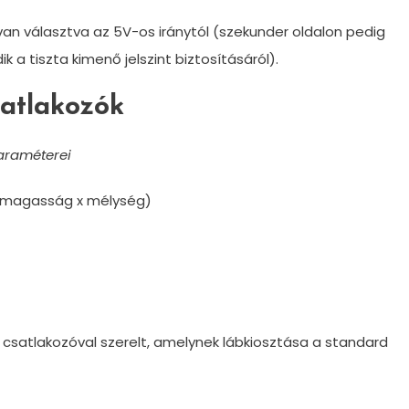
van választva az 5V-os iránytól (szekunder oldalon pedig
a tiszta kimenő jelszint biztosításáról).
satlakozók
araméterei
x magasság x mélység)
 csatlakozóval szerelt, amelynek lábkiosztása a standard