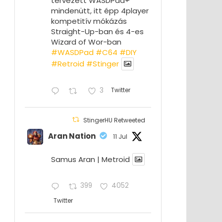
tervezett WASDPad+
mindenütt, itt épp 4player
kompetitív mókázás
Straight-Up-ban és 4-es
Wizard of Wor-ban
#WASDPad
#C64
#DIY
#Retroid
#Stinger
3
Twitter
StingerHU Retweeted
Aran Nation
11 Jul
Samus Aran | Metroid
399
4052
Twitter