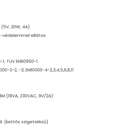
 (5V, 20W, 4A)
ség-védelemmel ellátva
8-1, TUV EN60950-1
0-3-2, -3, EN61000-4-2,3,4,5,6,8,11
03M (18VA, 230VAC, 9V/2A)
II. (kettős szigetelésű)