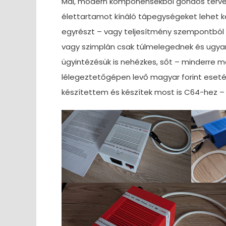
Mai, modern komponensekből gondos tervez
élettartamot kínáló tápegységeket lehet kész
egyrészt – vagy teljesítmény szempontból
vagy szimplán csak túlmelegednek és ugyan
ügyintézésük is nehézkes, sőt – minderre mé
lélegeztetőgépen levő magyar forint esetén 
készítettem és készítek most is C64-hez –