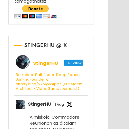
támogathatsz!
STINGERHU @ X
StingerHU
Follow
Retroider. Pathfinder. Deep Space
Junkie. Founder of
https://t.co/VkMyvx4ppz (Life Matrix:
Architect - VideoGameJournalist)
StingerHU
1 Aug
A miskolci Commodore
Reunionon az általam