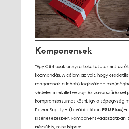
Komponensek
“Egy C64 csak annyira tökéketes, mint az ő
közmondás. A célom az volt, hogy eredetil
magamnak, a lehető legkiválóbb minőségben
védelemmel, illetve zaj- és zavarszűréssel
kompromisszumot kötni, így a tápegység mé
Power Supply + (továbbiakban
PSU Plus
)-r
kísérletezésben, komponensvadászatban, 
Nézzük is, mire képes: