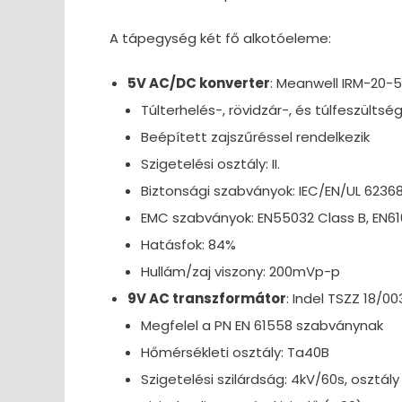
A tápegység két fő alkotóeleme:
5V AC/DC konverter
: Meanwell IRM-20-5
Túlterhelés-, rövidzár-, és túlfeszült
Beépített zajszűréssel rendelkezik
Szigetelési osztály: II.
Biztonsági szabványok: IEC/EN/UL 6236
EMC szabványok: EN55032 Class B, EN6100
Hatásfok: 84%
Hullám/zaj viszony: 200mVp-p
9V AC transzformátor
: Indel TSZZ 18/0
Megfelel a PN EN 61558 szabványnak
Hőmérsékleti osztály: Ta40B
Szigetelési szilárdság: 4kV/60s, osztály 