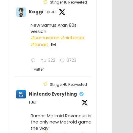
StingerHU Retweeted
Kaggi
10 Jul
New Samus Aran 80s
version
#samusaran
#nintendo
#fanartㅤㅤㅤㅤ
322
3723
Twitter
StingerHU Retweeted
Nintendo Everything
1 Jul
Rumor: Metroid Ravenous isn’t
the only new Metroid game on
the way