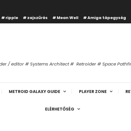
ripple
zajszűrés
Mean Well
Amiga tápegység
er / editor # Systems Architect # Retroider # Space Path
METROID GALAXY GUIDE
PLAYER ZONE
RE
ELÉRHETŐSÉG