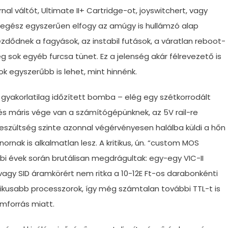
rnal váltót, Ultimate II+ Cartridge-ot, joyswitchert, vagy
s egész egyszerűen elfogy az amúgy is hullámzó alap
dődnek a fagyások, az instabil futások, a váratlan reboot-
g sok egyéb furcsa tünet. Ez a jelenség akár félrevezető is
k egyszerűbb is lehet, mint hinnénk.
gyakorlatilag időzített bomba – elég egy szétkorrodált
 és máris vége van a számítógépünknek, az 5V rail-re
eszültség szinte azonnal végérvényesen halálba küldi a hőn
nak is alkalmatlan lesz. A kritikus, ún. “custom MOS
bi évek során brutálisan megdrágultak: egy-egy VIC-II
vagy SID áramkörért nem ritka a 10-12E Ft-os darabonkénti
tikusabb processzorok, így még számtalan további TTL-t is
amforrás miatt.