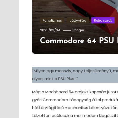
Fanatizmus
Játékvilág
Retro sarok
2025/03/04
Stinger
Commodore 64 PSU P
“Milyen egy masszív, nagy teljesítményű, 
olyan, mint a PSU Plus !”
Még a Mechboard 64 projekt kapcsán jutott
gyári Commodore tápegység által produká
háttérvilágítású mechanikus billentyűzeté
túlzottan acélosak a mai modern kiegészítő