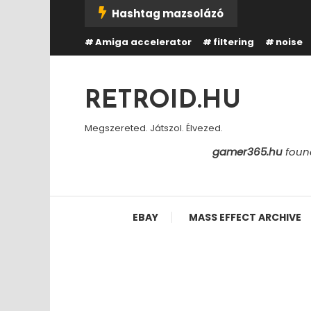
Skip
Hashtag mazsolázó
To
Amiga accelerator
filtering
noise
Content
RETROID.HU
Megszereted. Játszol. Élvezed.
gamer365.hu
found
EBAY
MASS EFFECT ARCHIVE