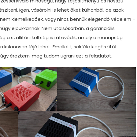
éssel kiváló minőségű, nagy teljesítményű és hosszú
íteni. Igen, vásárolni is lehet őket külhonból, de azok
 nem kiemelkedőek, vagy nincs bennük elegendő védelem –
úgy elpukkannak. Nem utolsósorban, a garanciális
g a szállítási költség is rátevődik, amely a manapság
különösen fájó lehet. Emellett, sokféle kiegészítőt
 úgy éreztem, meg tudom ugrani ezt a feladatot.