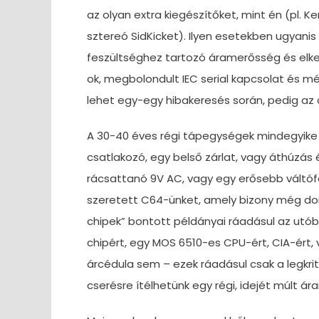
az olyan extra kiegészítőket, mint én (pl. Ke
sztereó SidKicket). Ilyen esetekben ugyani
feszültséghez tartozó áramerősség és elkez
ok, megbolondult IEC serial kapcsolat és mé
lehet egy-egy hibakeresés során, pedig az o
A 30-40 éves régi tápegységek mindegyike 
csatlakozó, egy belső zárlat, vagy áthúzás
rácsattanó 9V AC, vagy egy erősebb váltóf
szeretett C64-ünket, amely bizony még donor
chipek” bontott példányai ráadásul az utób
chipért, egy MOS 6510-es CPU-ért, CIA-ért, 
árcédula sem – ezek ráadásul csak a legkri
cserésre ítélhetünk egy régi, idejét múlt ár