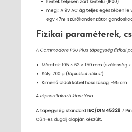
Kivitel: teljesen zárt kivitelű (IP00)
megj.: A 9V AC ág teljes egészében le 
egy 47nF szűrőkondenzátor gondoskodik 
Fizikai paraméterek, c
A Commodore PSU Plus tápegység fizikai p
Méretek: 105 × 63 × 150 mm (szélesség 
Súly: 700 g (
tápkábel nélkül
)
Kimenő oldali kábel hosszúság: ~95 cm
A tápcsatlakozó kiosztása
A tápegység standard
IEC/DIN 45329
7 Pin
C64-es dugalj alapján készült.