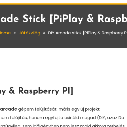
ade Stick [PiPlay & Raspb
Home
Játékvilág
DIY Arcade stick [PiPlay & Raspberry P
ay & Raspberry PI]
tarcade
gépem felújítását, máris egy új projekt
 nem felújítás, hanem egyfajta csináld magad (DIY, azaz Do
pénzügyileg, sem időigényben nem lesz majd akkora terhelés,