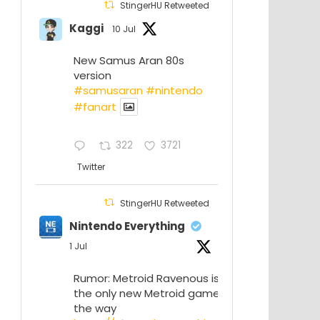
StingerHU Retweeted
Kaggi
10 Jul
New Samus Aran 80s
version
#samusaran
#nintendo
#fanartㅤㅤㅤㅤ
322
3721
Twitter
StingerHU Retweeted
Nintendo Everything
1 Jul
Rumor: Metroid Ravenous isn’t
the only new Metroid game on
the way