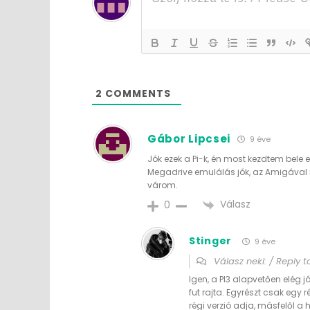
2
COMMENTS
Gábor Lipcsei
9 éve
Jók ezek a Pi-k, én most kezdtem bele 
Megadrive emulálás jók, az Amigával
várom.
Válasz
0
Stinger
9 éve
Válasz neki: / Reply 
Igen, a PI3 alapvetően elég
fut rajta. Egyrészt csak egy 
régi verzió adja, másfelől a