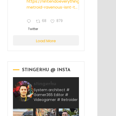
https://nintendoeverything.com/rumor-
metroid-ravenous-isnt-t...
68
879
Twitter
Load More
STINGERHU @ INSTA
stingerhu
System architect #
Gamer365 Editor #
Videogamer # Retroider