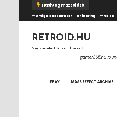
Skip
Hashtag mazsolázó
To
Amiga accelerator
filtering
noise
Content
RETROID.HU
Megszereted. Játszol. Élvezed.
gamer365.hu
found
EBAY
MASS EFFECT ARCHIVE