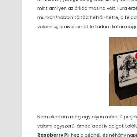
mint amilyen az árkád masina volt. Fura ér
munkán/hobbin töltöd hétről-hétre, a felada
valami új, amivel ismét le tudom kötni mag
Nem akartam még egy olyan méretű projektbe
valami egyszerű, ámde kreatív dolgot talá
Raspberry Pi
-hez a cégnél, és néhány na