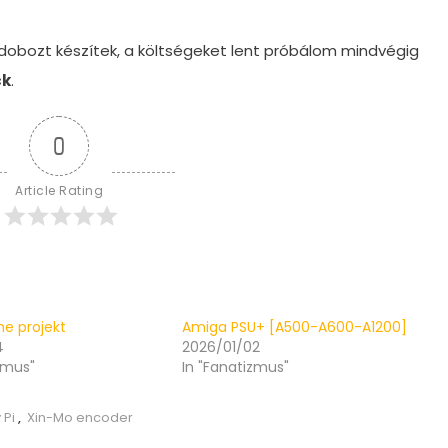
 dobozt készítek, a költségeket lent próbálom mindvégig
ck
.
0
Article Rating
ne projekt
Amiga PSU+ [A500-A600-A1200]
4
2026/01/02
zmus"
In "Fanatizmus"
 Pi
,
Xin-Mo encoder