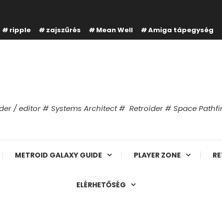
ripple
zajszűrés
Mean Well
Amiga tápegység
er / editor # Systems Architect # Retroider # Space Path
METROID GALAXY GUIDE
PLAYER ZONE
RE
ELÉRHETŐSÉG