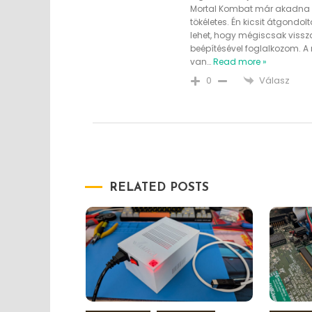
Mortal Kombat már akadna r
tökéletes. Én kicsit átgondo
lehet, hogy mégiscsak vissz
beépítésével foglalkozom. 
van
…
Read more »
Válasz
0
RELATED POSTS