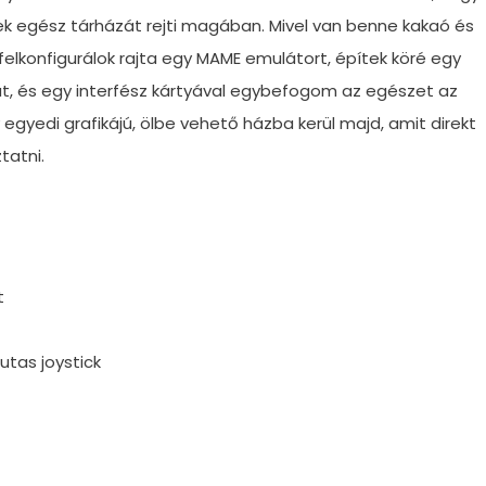
gek egész tárházát rejti magában. Mivel van benne kakaó és
felkonfigurálok rajta egy MAME emulátort, építek köré egy
at, és egy interfész kártyával egybefogom az egészet az
egyedi grafikájú, ölbe vehető házba kerül majd, amit direkt
tatni.
t
utas joystick