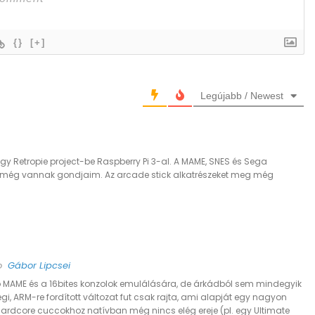
{}
[+]
Legújabb / Newest
egy Retropie project-be Raspberry Pi 3-al. A MAME, SNES és Sega
 még vannak gondjaim. Az arcade stick alkatrészeket meg még
to
Gábor Lipcsei
 jó MAME és a 16bites konzolok emulálására, de árkádból sem mindegyik
régi, ARM-re fordított változat fut csak rajta, ami alapját egy nagyon
 hardcore cuccokhoz natívban még nincs elég ereje (pl. egy Ultimate