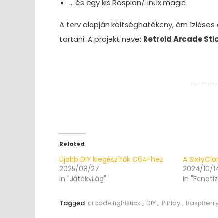
… és egy kis Raspian/Linux magic
A terv alapján költséghatékony, ám ízléses
tartani. A projekt neve:
Retroid Arcade Sti
Related
Újabb DIY kiegészítők C64-hez
A SixtyClo
2025/08/27
2024/10/1
In "Játékvilág"
In "Fanati
Tagged
arcade fightstick
,
DIY
,
PiPlay
,
RaspBerry