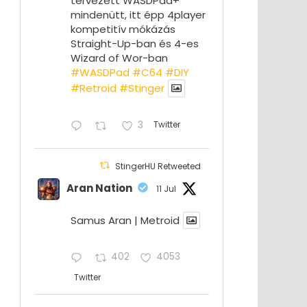
tervezett WASDPad+
mindenütt, itt épp 4player
kompetitív mókázás
Straight-Up-ban és 4-es
Wizard of Wor-ban
#WASDPad
#C64
#DIY
#Retroid
#Stinger
3
Twitter
StingerHU Retweeted
Aran Nation
11 Jul
Samus Aran | Metroid
402
4053
Twitter