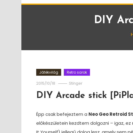
DIY Arc
Játékvilág
Retro sarok
2015/10/18
Stinger
DIY Arcade stick [PiPl
Épp csak befejeztem a
Neo Geo Retroid S
előkészületein kezdtem dolgozni – igaz, ez
It Yourself) jellegű dolog lesz, amely sem 