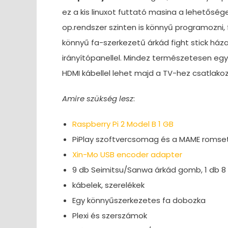
ez a kis linuxot futtató masina a lehetősé
op.rendszer szinten is könnyű programozni, 
könnyű fa-szerkezetű árkád fight stick ház
irányítópanellel. Mindez természetesen egy 
HDMI kábellel lehet majd a TV-hez csatlakoz
Amire szükség lesz
:
Raspberry Pi 2 Model B 1 GB
PiPlay szoftvercsomag és a MAME romse
Xin-Mo USB encoder adapter
9 db Seimitsu/Sanwa árkád gomb, 1 db 8 
kábelek, szerelékek
Egy könnyűszerkezetes fa dobozka
Plexi és szerszámok