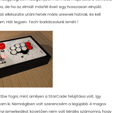
zés, de ha az elmúlt másfél évet egy hosszasan elnyúló
t elkészülte utáni hetek máris üresnek hatnak, és kell
am. Hát legyen. Tech-barkácsolunk ismét !
 fogni, mint amilyen a StarCade felújítása volt, így
ltam ki. Nemrégiben volt szerencsém a legújabb 4 magos
pnyi ismerkedést követően nem volt kérdés számomra, hogy