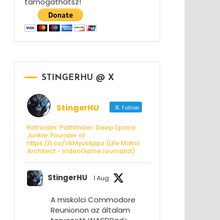
támogathatsz!
STINGERHU @ X
StingerHU
Follow
Retroider. Pathfinder. Deep Space
Junkie. Founder of
https://t.co/VkMyvx4ppz (Life Matrix:
Architect - VideoGameJournalist)
StingerHU
1 Aug
A miskolci Commodore
Reunionon az általam