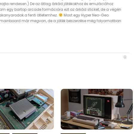
ajta rendesen.) De az átlag árkád játékokhoz és emulációhoz
ltam egy bartop arcade formációra ezt az árkád sticket, de a végén
akanyarodok a fenti ötletemhez.
Most egy Hyper Neo-Geo
A mainboard már megvan, de a játék beszerzése még folyamatban