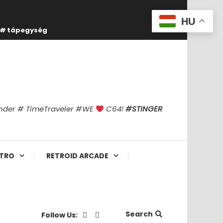
HU
tápegység
finder # TimeTraveler #WE
C64!
#STINGER
TRO
RETROID ARCADE
Search
Follow Us: