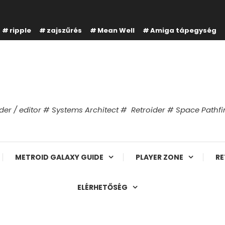
ripple
zajszűrés
Mean Well
Amiga tápegység
er / editor # Systems Architect # Retroider # Space Path
METROID GALAXY GUIDE
PLAYER ZONE
RE
ELÉRHETŐSÉG