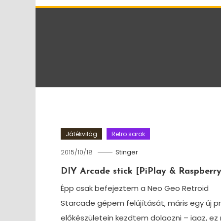
Játékvilág
Retro sarok
2015/10/18
Stinger
DIY Arcade stick [PiPlay & Raspberry
Épp csak befejeztem a Neo Geo Retroid
Starcade gépem felújítását, máris egy új pr
előkészületein kezdtem dolgozni – igaz, e