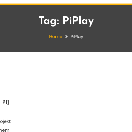
Tag:
PiPlay
Home
PiPlay
 PI]
ojekt
z nem