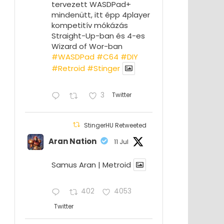
tervezett WASDPad+
mindenütt, itt épp 4player
kompetitív mókázás
Straight-Up-ban és 4-es
Wizard of Wor-ban
#WASDPad
#C64
#DIY
#Retroid
#Stinger
3
Twitter
StingerHU Retweeted
Aran Nation
11 Jul
Samus Aran | Metroid
402
4053
Twitter