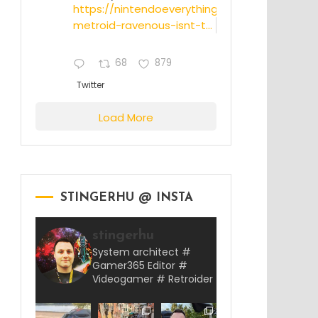
https://nintendoeverything.com/rumor-
metroid-ravenous-isnt-t...
68
879
Twitter
Load More
STINGERHU @ INSTA
stingerhu
System architect #
Gamer365 Editor #
Videogamer # Retroider