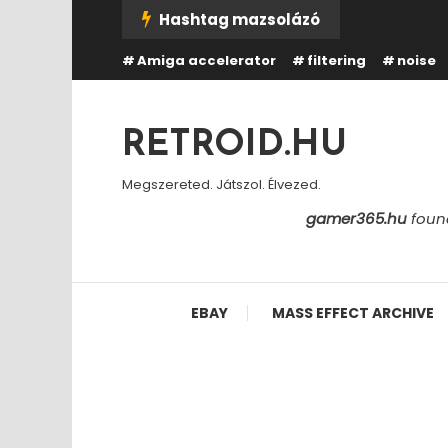
Skip
Hashtag mazsolázó
To
Amiga accelerator
filtering
noise
Content
RETROID.HU
Megszereted. Játszol. Élvezed.
gamer365.hu
found
EBAY
MASS EFFECT ARCHIVE