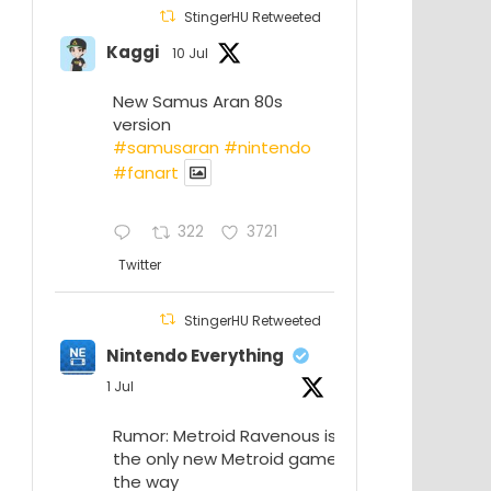
StingerHU Retweeted
Kaggi
10 Jul
New Samus Aran 80s
version
#samusaran
#nintendo
#fanartㅤㅤㅤㅤ
322
3721
Twitter
StingerHU Retweeted
Nintendo Everything
1 Jul
Rumor: Metroid Ravenous isn’t
the only new Metroid game on
the way