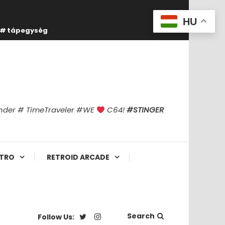
HU
tápegység
finder # TimeTraveler #WE
C64!
#STINGER
TRO
RETROID ARCADE
Search
Follow Us: