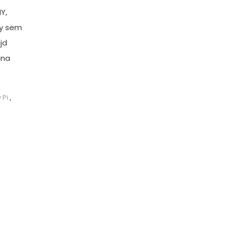
Y,
ly sem
jd
ina
 Pi
,