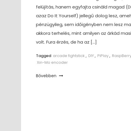
felújítás, hanem egyfajta csináld magad (DI
azaz Do It Yourself) jellegű dolog lesz, ame
pénzügyileg, sem időigényben nem lesz ma
akkora terhelés, mint amilyen az árkád mas
volt. Fura érzés, de ha az […]
Tagged
arcade fightstick
,
DIY
,
PiPlay
,
RaspBerry
Xin-Mo encoder
Bővebben