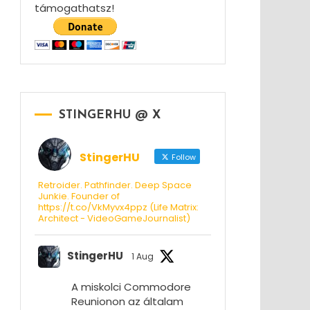
támogathatsz!
STINGERHU @ X
StingerHU
Follow
Retroider. Pathfinder. Deep Space
Junkie. Founder of
https://t.co/VkMyvx4ppz (Life Matrix:
Architect - VideoGameJournalist)
StingerHU
1 Aug
A miskolci Commodore
Reunionon az általam