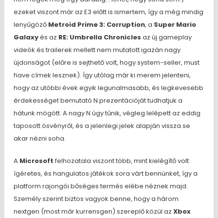
ezeket viszont már az E3 előtt is ismertem, így a még mindig
lenyűgöző
Metroid Prime 3: Corruption
, a
Super Mario
Galaxy
és az
RE: Umbrella Chronicles
az új gameplay
videók és trailerek mellett nem mutatott igazán nagy
újdonságot (előre is sejthető volt, hogy system-seller, must
have címek lesznek). Így utólag már ki merem jelenteni,
hogy az utóbbi évek egyik legunalmasabb, és legkevesebb
érdekességet bemutató N prezentációját tudhatjuk a
hátunk mögött. A nagy N úgy tűnik, végleg lelépett az eddig
taposott ösvényről, és a jelenlegi jelek alapján vissza se
akar nézni soha.
A
Microsoft
felhozatala viszont több, mint kielégítő volt:
ígéretes, és hangulatos játékok sora várt bennünket, így a
platform rajongói bőséges termés elébe néznek majd.
Személy szerint biztos vagyok benne, hogy a három
nextgen (most már kurrensgen) szereplő közül az
Xbox