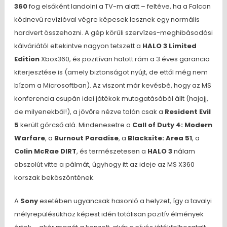
360
fog elsőként landolni a TV-m alatt – feltéve, ha a Falcon
kódnevű revízióval végre képesek lesznek egy normális
hardvert összehozni. A gép körüli szervízes-meghibásodási
kálváriától eltekintve nagyon tetszett a
HALO 3 Limited
Edition
Xbox360, és pozitívan hatott rám a 3 éves garancia
kiterjesztése is (amely biztonságot nyújt, de ettől még nem
bízom a Microsoftban). Az viszont már kevésbé, hogy az MS
konferencia csupán idei játékok mutogatásából állt (hajajj,
de milyenekből!), a jövőre nézve talán csak a
Resident Evil
5
került górcső alá. Mindenesetre a
Call of Duty 4: Modern
Warfare
, a
Burnout Paradise
, a
Blacksite: Area 51
, a
Colin McRae DIRT
, és természetesen a
HALO 3
nálam
abszolút vitte a pálmát, úgyhogy itt az ideje az MS X360
korszak beköszöntének.
A
Sony
esetében ugyancsak hasonló a helyzet, így a tavalyi
mélyrepülésükhöz képest idén totálisan pozitív élmények