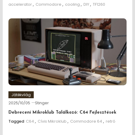
accelerator
,
Commodore
,
cooling
,
DIY
,
TF1260
Játékvilág
2025/10/05
Stinger
Debreceni Mikroklub Találkozó: C64 Fejlesztések
Tagged
C64
,
Cívis Mikroklub
,
Commodore 64
,
retró