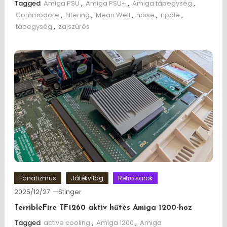
Tagged
Amiga PSU
,
Amiga PSU+
,
Amiga tápegység
,
Commodore
,
filtering
,
Mean Well
,
noise
,
ripple
,
tápegység
,
zajszűrés
Fanatizmus
Játékvilág
Retro sarok
2025/12/27
Stinger
TerribleFire TF1260 aktív hűtés Amiga 1200-hoz
Tagged
active cooling
,
Amiga 1200
,
Amiga