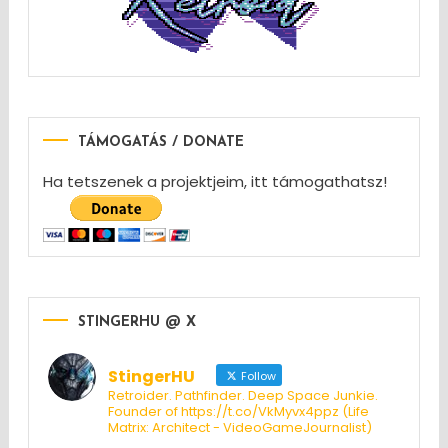
TÁMOGATÁS / DONATE
Ha tetszenek a projektjeim, itt támogathatsz!
STINGERHU @ X
StingerHU
Follow
Retroider. Pathfinder. Deep Space Junkie.
Founder of https://t.co/VkMyvx4ppz (Life
Matrix: Architect - VideoGameJournalist)