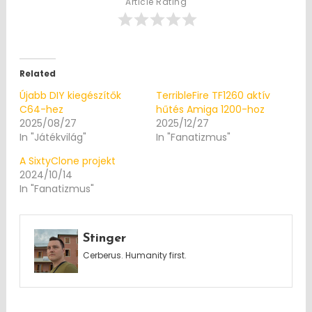
Article Rating
Related
Újabb DIY kiegészítők
TerribleFire TF1260 aktív
C64-hez
hűtés Amiga 1200-hoz
2025/08/27
2025/12/27
In "Játékvilág"
In "Fanatizmus"
A SixtyClone projekt
2024/10/14
In "Fanatizmus"
Stinger
Cerberus. Humanity first.