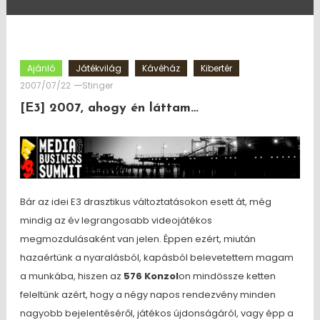
Ajánló
Játékvilág
Kávéház
Kibertér
2007/07/22
Stinger
[E3] 2007, ahogy én láttam…
Bár az idei E3 drasztikus változtatásokon esett át, még
mindig az év legrangosabb videojátékos
megmozdulásaként van jelen. Éppen ezért, miután
hazaértünk a nyaralásból, kapásból belevetettem magam
a munkába, hiszen az
576 Konzol
on mindössze ketten
feleltünk azért, hogy a négy napos rendezvény minden
nagyobb bejelentéséről, játékos újdonságáról, vagy épp a