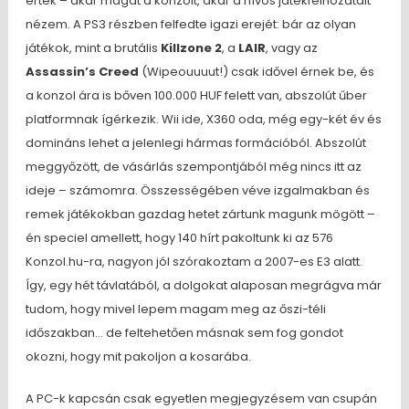
értek – akár magát a konzolt, akár a nívós játékfelhozatalt
nézem. A PS3 részben felfedte igazi erejét: bár az olyan
játékok, mint a brutális
Killzone 2
, a
LAIR
, vagy az
Assassin’s Creed
(Wipeouuuut!) csak idővel érnek be, és
a konzol ára is bőven 100.000 HUF felett van, abszolút űber
platformnak ígérkezik. Wii ide, X360 oda, még egy-két év és
domináns lehet a jelenlegi hármas formációból. Abszolút
meggyőzött, de vásárlás szempontjából még nincs itt az
ideje – számomra. Összességében véve izgalmakban és
remek játékokban gazdag hetet zártunk magunk mögött –
én speciel amellett, hogy 140 hírt pakoltunk ki az 576
Konzol.hu-ra, nagyon jól szórakoztam a 2007-es E3 alatt.
Így, egy hét távlatából, a dolgokat alaposan megrágva már
tudom, hogy mivel lepem magam meg az őszi-téli
időszakban… de feltehetően másnak sem fog gondot
okozni, hogy mit pakoljon a kosarába.
A PC-k kapcsán csak egyetlen megjegyzésem van csupán