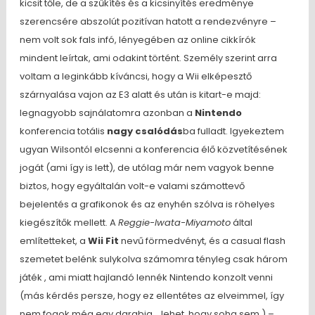
kicsit tőle, de a szűkítés és a kicsinyítés eredménye
szerencsére abszolút pozitívan hatott a rendezvényre –
nem volt sok fals infó, lényegében az online cikkírók
mindent leírtak, ami odakint történt. Személy szerint arra
voltam a leginkább kíváncsi, hogy a Wii elképesztő
szárnyalása vajon az E3 alatt és után is kitart-e majd:
legnagyobb sajnálatomra azonban a
Nintendo
konferencia totális
nagy csalódás
ba fulladt. Igyekeztem
ugyan Wilsontól elcsenni a konferencia élő közvetítésének
jogát (ami így is lett), de utólag már nem vagyok benne
biztos, hogy egyáltalán volt-e valami számottevő
bejelentés a grafikonok és az enyhén szólva is röhelyes
kiegészítők mellett. A
Reggie-Iwata-Miyamoto
által
említetteket, a
Wii Fit
nevű förmedvényt, és a casual flash
szemetet belénk sulykolva számomra tényleg csak három
játék , ami miatt hajlandó lennék Nintendo konzolt venni
(más kérdés persze, hogy ez ellentétes az elveimmel, így
nem fogok még egy darabig… lehet, hogy soha sem.) –