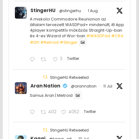
StingerHU
@stingerhu
·
1 Aug
A miskolci Commodore Reunionon az
általam tervezett WASDPad+ mindenütt, itt épp
4player kompetitív mókázás Straight-Up-ban
és 4-es Wizard of Wor-ban
#WASDPad
#C64
#DIY
#Retroid
#Stinger
3
Twitter
StingerHU Retweeted
Aran Nation
@arannation
·
11 Jul
Samus Aran | Metroid
402
4052
Twitter
StingerHU Retweeted
Kaggi
@kaggi_art
·
10 Jul