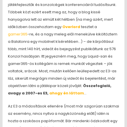
játékfejlesztők és konzolcégek konferenciáiról tudósítsunk.
Többek közt ezért esett meg az, hogy a blog kissé
hanyagolva lett az elmúlt két hétben (na meg azért, mert
időközben összehoztam egy
Overlord
tesztet a
gamer365
-re, és a nagy meleg elől menekülve kiköltöztem
a Balatonra egy mobilnet kíséretében…) – de kárpótlásul
több, mint 140 hírt, videót és bejegyzést publikáltunk az 576
Konzol hasábjain. Itt jegyezném meg, hogy Liquid-san és
gamer365-ös kollégáim is remek munkát végeztek – jók
voltatok, srácok. Most, miután kellően leüllepedett az E3-as
láz, sikerült megrágni minden új videót és bejelentést, már
objektíven látni a játékipar közeli jövőjét.
Összefoglaló,
avagy a 2007-es E3
,
ahogy én láttam
…
Az E3 a módosítások ellenére (most már szigorúan szakmai
az esemény, nincs nyitva a nagyközönség előtt) idén is
hozta a szokásos papírformát. Bár mindenki ódzkodott egy