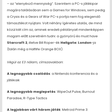
– az “elenyésző mennyiség”. Szerintem a PC-s játékipar
magára találásában sem a Games for Windows, sem pedig
a Crysis és a Gears of War PC-s portja nem fog elegendő
támasztékot nyújtani. Volt néhány ígéretes utalás, de mind
közül két cím az, aminek eredeti példányait mindenképpen
magam előtt szeretném tudni: a gyönyörű és must have
Starcraft 2
, illetve Bill Roper-ék
Hellgate: London
-ja
(talán még a Halflife Orange BOX).
Végül az E3 nálam, címszavakban:
A legnagyobb csalódás
: a Nintendo konferencia és a
játékaik
A legnagyobb meglepetés
: WipeOut Pulse, Burnout
Paradise, R-Type Tactics
A legjobban várt három játék
: Metroid Prime 3: