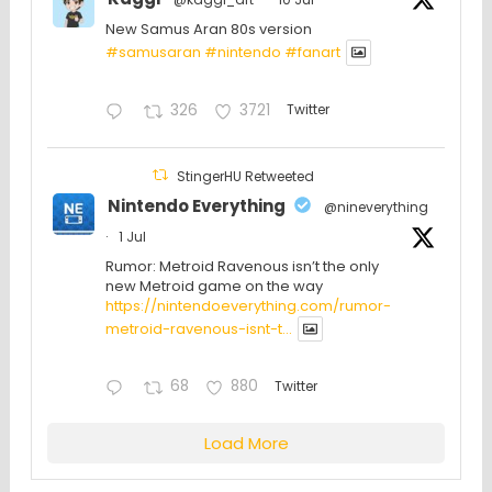
New Samus Aran 80s version
#samusaran
#nintendo
#fanartㅤㅤㅤㅤ
326
3721
Twitter
StingerHU Retweeted
Nintendo Everything
@nineverything
·
1 Jul
Rumor: Metroid Ravenous isn’t the only
new Metroid game on the way
https://nintendoeverything.com/rumor-
metroid-ravenous-isnt-t...
68
880
Twitter
Load More