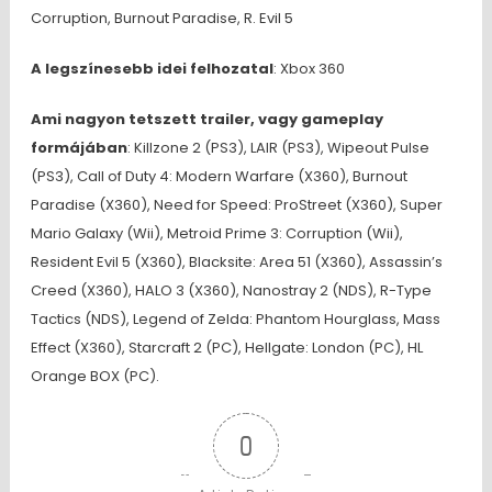
Corruption, Burnout Paradise, R. Evil 5
A legszínesebb idei felhozatal
: Xbox 360
Ami nagyon tetszett trailer, vagy gameplay
formájában
: Killzone 2 (PS3), LAIR (PS3), Wipeout Pulse
(PS3), Call of Duty 4: Modern Warfare (X360), Burnout
Paradise (X360), Need for Speed: ProStreet (X360), Super
Mario Galaxy (Wii), Metroid Prime 3: Corruption (Wii),
Resident Evil 5 (X360), Blacksite: Area 51 (X360), Assassin’s
Creed (X360), HALO 3 (X360), Nanostray 2 (NDS), R-Type
Tactics (NDS), Legend of Zelda: Phantom Hourglass, Mass
Effect (X360), Starcraft 2 (PC), Hellgate: London (PC), HL
Orange BOX (PC).
0