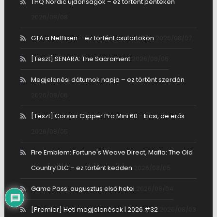
THQ Nordic újdonságok – ez történt pénteken
2026/08/08
GTA a Netflixen – ez történt csütörtökön
2026/08/07
[Teszt] SENARA: The Sacrament
2026/08/06
Megjelenési dátumok napja – ez történt szerdán
2026/08/06
[Teszt] Corsair Clipper Pro Mini 60 - kicsi, de erős
2026/08/05
Fire Emblem: Fortune's Weave Direct, Mafia: The Old
Country DLC – ez történt kedden
2026/08/05
Game Pass: augusztus első hetei
2026/08/04
[Premier] Heti megjelenések | 2026 #32
2026/08/03