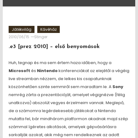
Játékvilág
Kávéház
2010/06/15
Stinger
.e3 [prez 2010] – első benyomások
Huh, tegnap és ma sem értem haza időben, hogy a
Microsoft
és
Nintendo
konferenciákat az elejétől a végéig
live streamban nézzem, de lelkes kis csapatunknak
köszönhetően szinte semmiről sem maradtam le. A
Sony
nemrég zárta a prezentációját, amelyet végignézve (félig
unatkozva) abszolút vegyes érzelmeim vannak. Meglepő,
de a számomra legérdekesebb játékokat a Nintendo
mutatta fel, bár mindhárom platformon akadnak majd szép
számmal ígéretes alkotások, amelyek gépvásárlásra
sarkallják azokat, akik még nem rendelkeznek az adott