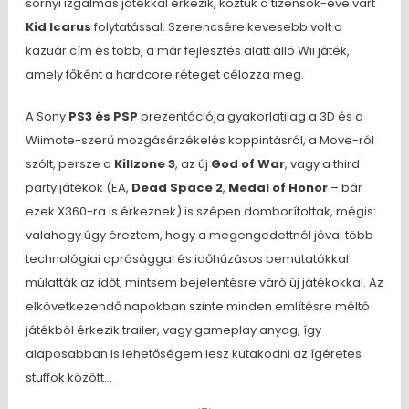
sornyi izgalmas játékkal érkezik, köztük a tizensok-éve várt
Kid Icarus
folytatással. Szerencsére kevesebb volt a
kazuár cím és több, a már fejlesztés alatt álló Wii játék,
amely főként a hardcore réteget célozza meg.
A Sony
PS3 és PSP
prezentációja gyakorlatilag a 3D és a
Wiimote-szerű mozgásérzékelés koppintásról, a Move-ról
szólt, persze a
Killzone 3
, az új
God of War
, vagy a third
party játékok (EA,
Dead Space 2
,
Medal of Honor
– bár
ezek X360-ra is érkeznek) is szépen domborítottak, mégis:
valahogy úgy éreztem, hogy a megengedettnél jóval több
technológiai aprósággal és időhúzásos bemutatókkal
múlatták az időt, mintsem bejelentésre váró új játékokkal. Az
elkövetkezendő napokban szinte minden említésre méltó
játékból érkezik trailer, vagy gameplay anyag, így
alaposabban is lehetőségem lesz kutakodni az ígéretes
stuffok között…