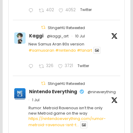
402
4052
Twitter
StingerHU Retweeted
Kaggi
@kaggi_art
·
10 Jul
New Samus Aran 80s version
#samusaran
#nintendo
#fanartㅤㅤㅤㅤ
326
3721
Twitter
StingerHU Retweeted
Nintendo Everything
@nineverything
·
1 Jul
Rumor: Metroid Ravenous isn’t the only
new Metroid game on the way
https://nintendoeverything.com/rumor-
metroid-ravenous-isnt-t...