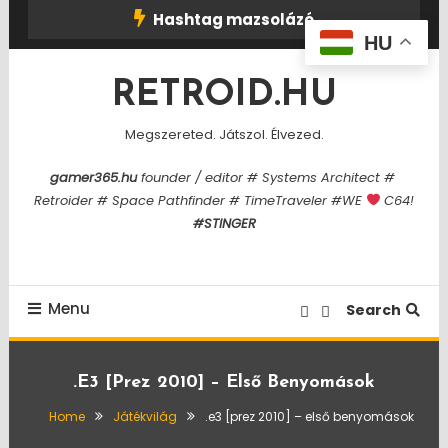
Skip
Hashtag mazsolázó
To
HU
Content
RETROID.HU
Megszereted. Játszol. Élvezed.
gamer365.hu
founder / editor # Systems Architect #
Retroider # Space Pathfinder # TimeTraveler #WE
C64!
#STINGER
Menu
Search
.e3 [prez 2010] – Első Benyomások
Home
Játékvilág
.e3 [prez 2010] – első benyomások