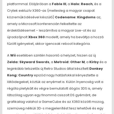
platformmal. Elöljáróban a
Fable III
, a
Halo: Reach
, és a
Crytek exkluzív X360-as (mellesleg a magyar csapat
közreműködésével készülő)
Codename: Kingdoms
az,
amely a Microsoft konferencián felkeltette az
érdeklődésemet – leszámítva a magyar Live-ot és az
újradizájnolt
Xbox 360
modellt, amely ha beváltja a hozzá
fűzött igényeket, akkor igencsak reboot kategória.
A
Wii
esetében szintén hasonló a helyzet, hiszen az új
Zelda: Skyward Swords
, a
Metroid: Other M
, a
Kirby
és a
leginkább tetszetős új Retro Studios által készített
Donkey
Kong: Country
epizód nagy hatásfokkal kényeztette a
látóidegeket, köztük az enyémet is. Külön ínyencség volt a
régóta pletykált és végre bemutatott dögös 3DS is, amely
látszólag ugyan egy finommá csiszolt DS gyémánt, de
grafikailag valahol a GameCube és az X360 között mozog,
szemüveg nélküli 3D-s megjelenítést tesz lehetővé és egy