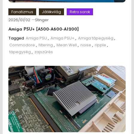
Fanatizmus
Játékvilág
Retro sarok
2026/01/02
Stinger
Amiga PSU+ [A500-A600-A1200]
Tagged
Amiga PSU
,
Amiga PSU+
,
Amiga tápegység
,
Commodore
,
filtering
,
Mean Well
,
noise
,
ripple
,
tápegység
,
zajszűrés