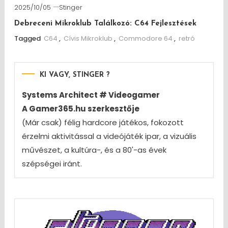
2025/10/05
Stinger
Debreceni Mikroklub Találkozó: C64 Fejlesztések
Tagged
C64
,
Cívis Mikroklub
,
Commodore 64
,
retró
KI VAGY, STINGER ?
Systems Architect # Videogamer
A Gamer365.hu szerkesztője
(Már csak) félig hardcore játékos, fokozott
érzelmi aktivitással a videójáték ipar, a vizuális
művészet, a kultúra-, és a 80'-as évek
szépségei iránt.