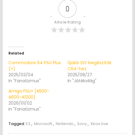
0
Article Rating
Related
Commodore 64 PSU Plus
Újabb DIY kiegészítők
(+)
C64-hez
2025/03/04
2025/08/27
In "Fanatizmus"
In "Játékvilág"
Amiga PSU+ [A500-
A600-A1200]
2026/01/02
In "Fanatizmus"
Tagged
E3
,
Microsoft
,
Nintendo
,
Sony
,
Xbox Live