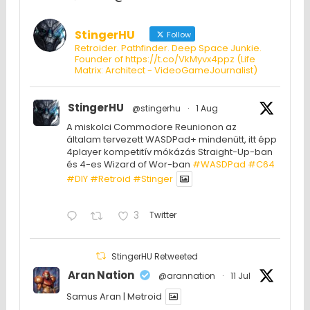
StingerHU
Follow
Retroider. Pathfinder. Deep Space Junkie.
Founder of https://t.co/VkMyvx4ppz (Life
Matrix: Architect - VideoGameJournalist)
StingerHU
@stingerhu
·
1 Aug
A miskolci Commodore Reunionon az
általam tervezett WASDPad+ mindenütt, itt épp
4player kompetitív mókázás Straight-Up-ban
és 4-es Wizard of Wor-ban
#WASDPad
#C64
#DIY
#Retroid
#Stinger
3
Twitter
StingerHU Retweeted
Aran Nation
@arannation
·
11 Jul
Samus Aran | Metroid