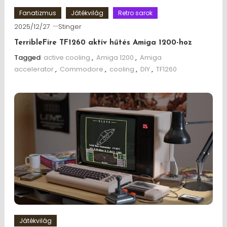
Fanatizmus
Játékvilág
Retro sarok
2025/12/27
Stinger
TerribleFire TF1260 aktív hűtés Amiga 1200-hoz
Tagged
active cooling
,
Amiga 1200
,
Amiga
accelerator
,
Commodore
,
cooling
,
DIY
,
TF1260
Játékvilág