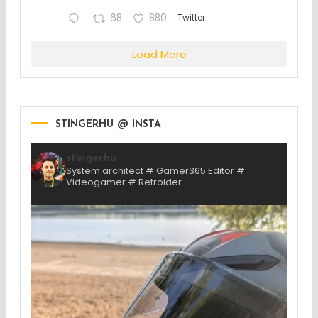
68
880
Twitter
Load More
STINGERHU @ INSTA
stingerhu
System architect # Gamer365 Editor #
Videogamer # Retroider