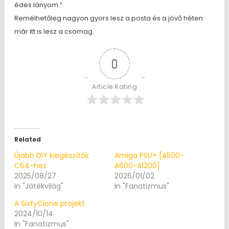
édes lányom.”
Remélhetőleg nagyon gyors lesz a posta és a jövő héten
már itt is lesz a csomag.
0
Article Rating
Related
Újabb DIY kiegészítők
Amiga PSU+ [A500-
C64-hez
A600-A1200]
2025/08/27
2026/01/02
In "Játékvilág"
In "Fanatizmus"
A SixtyClone projekt
2024/10/14
In "Fanatizmus"