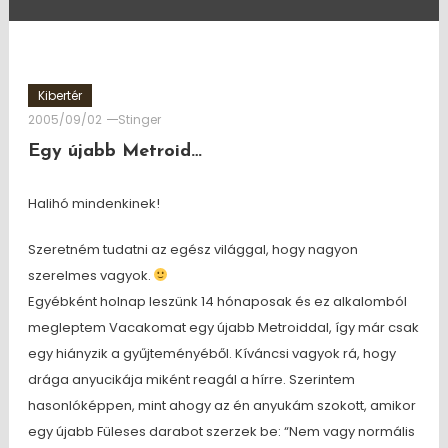
Kibertér
2005/09/02
Stinger
Egy újabb Metroid…
Halihó mindenkinek!
Szeretném tudatni az egész világgal, hogy nagyon
szerelmes vagyok.
Egyébként holnap leszünk 14 hónaposak és ez alkalomból
megleptem Vacakomat egy újabb Metroiddal, így már csak
egy hiányzik a gyűjteményéből. Kíváncsi vagyok rá, hogy
drága anyucikája miként reagál a hírre. Szerintem
hasonlóképpen, mint ahogy az én anyukám szokott, amikor
egy újabb Füleses darabot szerzek be: “Nem vagy normális