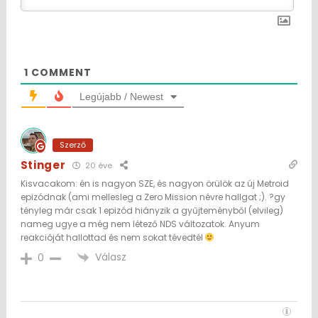
1
COMMENT
Legújabb / Newest
Szerző
Stinger
20 éve
Kisvacakom: én is nagyon SZE, és nagyon örülök az új Metroid
epizódnak (ami mellesleg a Zero Mission névre hallgat ;). ?gy
tényleg már csak 1 epizód hiányzik a gyűjteményből (elvileg)
nameg ugye a még nem létező NDS változatok. Anyum
reakcióját hallottad és nem sokat tévedtél
Válasz
0