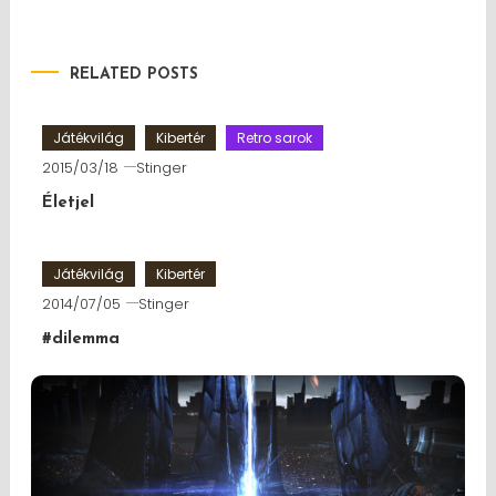
RELATED POSTS
Játékvilág
Kibertér
Retro sarok
2015/03/18
Stinger
Életjel
Játékvilág
Kibertér
2014/07/05
Stinger
#dilemma