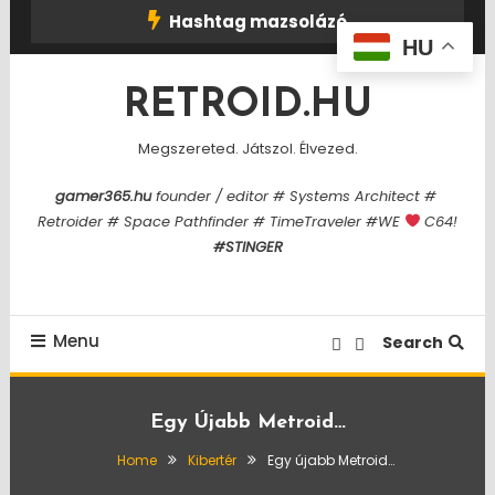
Skip
Hashtag mazsolázó
To
HU
Content
RETROID.HU
Megszereted. Játszol. Élvezed.
gamer365.hu
founder / editor # Systems Architect #
Retroider # Space Pathfinder # TimeTraveler #WE
C64!
#STINGER
Menu
Search
Egy Újabb Metroid…
Home
Kibertér
Egy újabb Metroid…