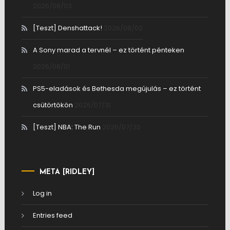
2026/08/03
[Teszt] Denshattack!
2026/08/02
A Sony marad a tervnél – ez történt pénteken
2026/08/01
PS5-eladások és Bethesda megújulás – ez történt
csütörtökön
2026/07/31
[Teszt] NBA: The Run
2026/07/30
META [RIDLEY]
Log in
Entries feed