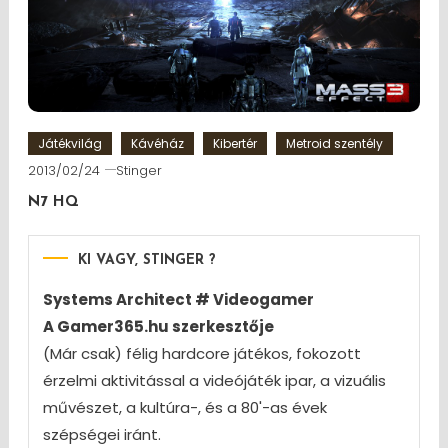
Játékvilág
Kávéház
Kibertér
Metroid szentély
2013/02/24
Stinger
N7 HQ
KI VAGY, STINGER ?
Systems Architect # Videogamer
A Gamer365.hu szerkesztője
(Már csak) félig hardcore játékos, fokozott
érzelmi aktivitással a videójáték ipar, a vizuális
művészet, a kultúra-, és a 80'-as évek
szépségei iránt.