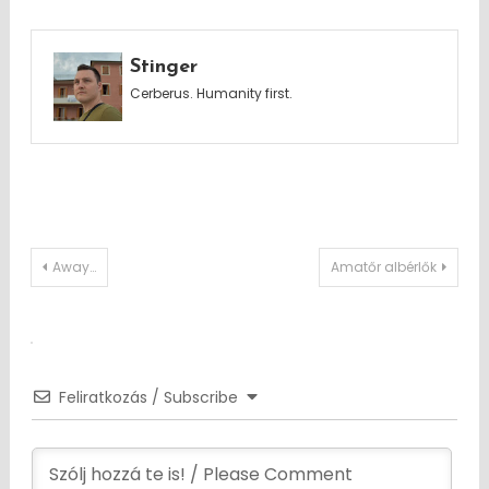
Stinger
Cerberus. Humanity first.
Post
Away…
Amatőr albérlők
navigation
Feliratkozás / Subscribe