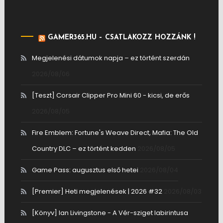
GAMER365.HU – CSATLAKOZZ HOZZÁNK !
Megjelenési dátumok napja – ez történt szerdán
2026/08/06
[Teszt] Corsair Clipper Pro Mini 60 - kicsi, de erős
2026/08/05
Fire Emblem: Fortune's Weave Direct, Mafia: The Old
Country DLC – ez történt kedden
2026/08/05
Game Pass: augusztus első hetei
2026/08/04
[Premier] Heti megjelenések | 2026 #32
2026/08/03
[Könyv] Ian Livingstone - A Vér-sziget labirintusa