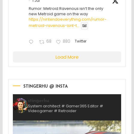
·
1 Jul
Rumor: Metroid Ravenous isn’t the only
new Metroid game on the way
https://nintendoeverything.com/rumor-
metroid-ravenous-isnt-t...
68
880
Twitter
Load More
STINGERHU @ INSTA
stingerhu
System architect # Gamer365 Editor #
Videogamer # Retroider