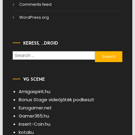
Comments feed
WordPress.org
KERESS, …DROID
Search
for:
VG SCENE
Amigaspirit.hu
Bonus Stage videójáték podkeszt
Eurogamer.net
Gamer365.hu
Insert-Coin.hu
kotaku