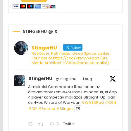
STINGERHU @ X
StingerHU
Follow
Retroider. Pathfinder. Deep Space Junkie.
Founder of https://t.co/VkMyvx4ppz (Life
Matrix: Architect - VideoGameJournalist)
StingerHU
@stingerhu
·
1 Aug
A miskolci Commodore Reunionon az
általam tervezett WASDPad+ mindenütt, itt épp
4player kompetitív mókázás Straight-Up-ban
és 4-es Wizard of Wor-ban
#WASDPad
#C64
#DIY
#Retroid
#Stinger
3
Twitter