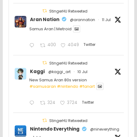
StingerHU Retweeted
Aran Nation
@arannation
·
11 Jul
Samus Aran | Metroid
400
4049
Twitter
StingerHU Retweeted
Kaggi
@kaggi_art
·
10 Jul
New Samus Aran 80s version
#samusaran
#nintendo
#fanartㅤㅤㅤㅤ
324
3724
Twitter
StingerHU Retweeted
Nintendo Everything
@nineverything