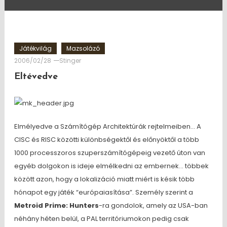
Játékvilág
Mazsolázó
2006/02/28
Stinger
Eltévedve
Elmélyedve a Számítógép Architektúrák rejtelmeiben… A
CISC és RISC közötti különbségektől és előnyöktől a több
1000 processzoros szuperszámítógépeig vezető úton van
egyéb dolgokon is ideje elmélkedni az embernek… többek
között azon, hogy a lokalizáció miatt miért is késik több
hónapot egy játék “európaiasítása”. Személy szerint a
Metroid Prime: Hunters
-ra gondolok, amely az USA-ban
néhány héten belül, a PAL territóriumokon pedig csak