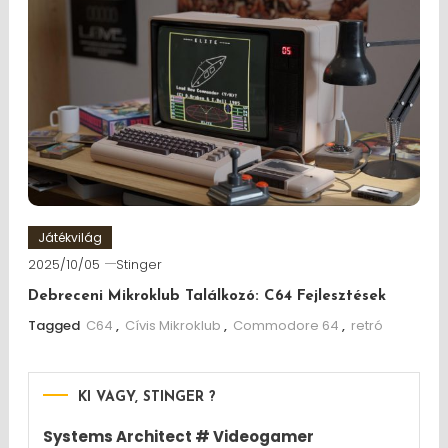
Játékvilág
2025/10/05
Stinger
Debreceni Mikroklub Találkozó: C64 Fejlesztések
Tagged
C64
,
Cívis Mikroklub
,
Commodore 64
,
retró
KI VAGY, STINGER ?
Systems Architect # Videogamer