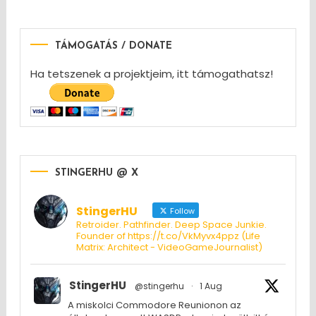
TÁMOGATÁS / DONATE
Ha tetszenek a projektjeim, itt támogathatsz!
STINGERHU @ X
StingerHU
Follow
Retroider. Pathfinder. Deep Space Junkie.
Founder of https://t.co/VkMyvx4ppz (Life
Matrix: Architect - VideoGameJournalist)
StingerHU
@stingerhu
·
1 Aug
A miskolci Commodore Reunionon az