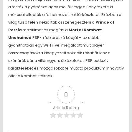
a festék a gyártószalagok mellől, vagy a Sony fekete ki
mókusai ellopták a felhalmazott raktárkészletet. Eközben a
világ túlsó felén nekiálltak összehegeszteni a
Prince of
Persia
mozifilmet és megírni a
Mortal Kombat:
Unchained
PSP-n futkorászó kódját – ez utóbbi
gyaníthatóan egy Wi-Fi-vel megáldott multiplayer
összecsapásokra kihegyezett sokadik rókabőr lesz a
szériáról, bár a villámgyors ütközeteket, PSP exkluzív
karaktereket és mozgásokat felmutató produktum innovatív
ötlet a Kombatistáknak.
0
Article Rating