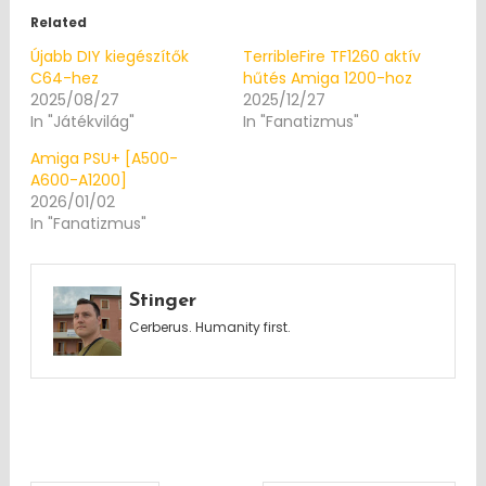
Related
Újabb DIY kiegészítők
TerribleFire TF1260 aktív
C64-hez
hűtés Amiga 1200-hoz
2025/08/27
2025/12/27
In "Játékvilág"
In "Fanatizmus"
Amiga PSU+ [A500-
A600-A1200]
2026/01/02
In "Fanatizmus"
Stinger
Cerberus. Humanity first.