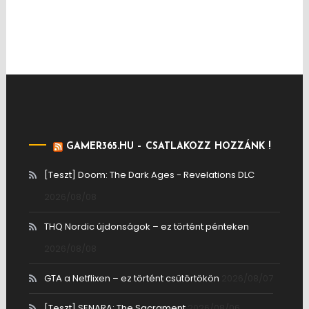
GAMER365.HU – CSATLAKOZZ HOZZÁNK !
[Teszt] Doom: The Dark Ages - Revelations DLC
2026/08/08
THQ Nordic újdonságok – ez történt pénteken
2026/08/08
GTA a Netflixen – ez történt csütörtökön
2026/08/07
[Teszt] SENARA: The Sacrament
2026/08/06