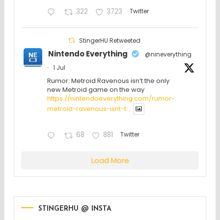
322
3723
Twitter
StingerHU Retweeted
Nintendo Everything
@nineverything
·
1 Jul
Rumor: Metroid Ravenous isn’t the only
new Metroid game on the way
https://nintendoeverything.com/rumor-
metroid-ravenous-isnt-t...
68
881
Twitter
Load More
STINGERHU @ INSTA