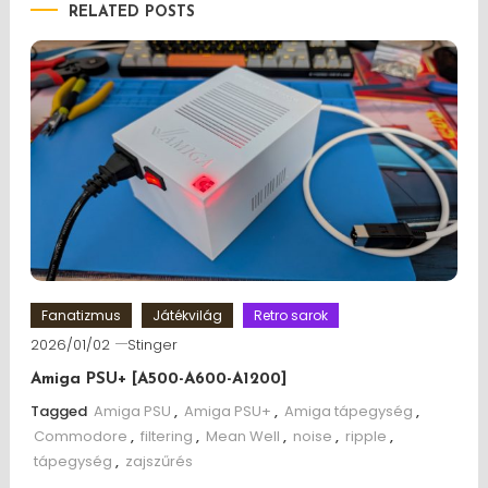
RELATED POSTS
Fanatizmus
Játékvilág
Retro sarok
2026/01/02
Stinger
Amiga PSU+ [A500-A600-A1200]
Tagged
Amiga PSU
,
Amiga PSU+
,
Amiga tápegység
,
Commodore
,
filtering
,
Mean Well
,
noise
,
ripple
,
tápegység
,
zajszűrés