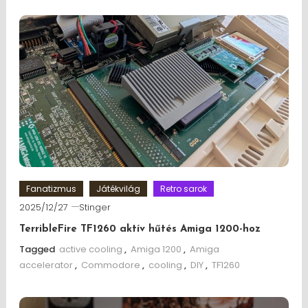
Fanatizmus
Játékvilág
Retro sarok
2025/12/27
Stinger
TerribleFire TF1260 aktív hűtés Amiga 1200-hoz
Tagged
active cooling
,
Amiga 1200
,
Amiga
accelerator
,
Commodore
,
cooling
,
DIY
,
TF1260