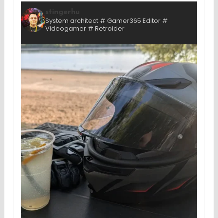
stingerhu
System architect # Gamer365 Editor #
Videogamer # Retroider