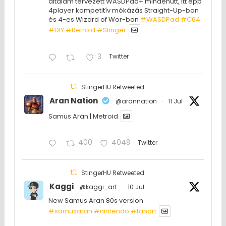
általam tervezett WASDPad+ mindenütt, itt épp
4player kompetitív mókázás Straight-Up-ban
és 4-es Wizard of Wor-ban
#WASDPad
#C64
#DIY
#Retroid
#Stinger
3
Twitter
StingerHU Retweeted
Aran Nation
@arannation
·
11 Jul
Samus Aran | Metroid
400
4048
Twitter
StingerHU Retweeted
Kaggi
@kaggi_art
·
10 Jul
New Samus Aran 80s version
#samusaran
#nintendo
#fanartㅤㅤㅤㅤ