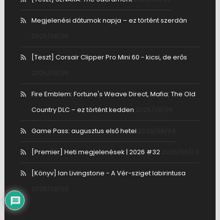
Megjelenési dátumok napja – ez történt szerdán
2026/08/06
[Teszt] Corsair Clipper Pro Mini 60 - kicsi, de erős
2026/08/05
Fire Emblem: Fortune's Weave Direct, Mafia: The Old
Country DLC – ez történt kedden
2026/08/05
Game Pass: augusztus első hetei
2026/08/04
[Premier] Heti megjelenések | 2026 #32
2026/08/03
[Könyv] Ian Livingstone - A Vér-sziget labirintusa
2026/08/03