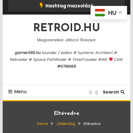
Skip
Hashtag mazsolázó
To
HU
Content
RETROID.HU
Megszereted. Játszol. Élvezed.
gamer365.hu
founder / editor # Systems Architect #
Retroider # Space Pathfinder # TimeTraveler #WE
C64!
#STINGER
Menu
Search
Eltévedve
Home
Játékvilág
Eltévedve