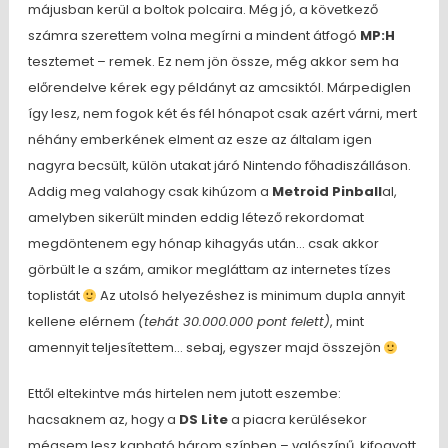
májusban kerül a boltok polcaira. Még jó, a következő
számra szerettem volna megírni a mindent átfogó
MP:H
tesztemet – remek. Ez nem jön össze, még akkor sem ha
előrendelve kérek egy példányt az amcsiktól. Márpediglen
így lesz, nem fogok két és fél hónapot csak azért várni, mert
néhány emberkének elment az esze az általam igen
nagyra becsült, külön utakat járó Nintendo főhadiszálláson.
Addig meg valahogy csak kihúzom a
Metroid Pinball
al,
amelyben sikerült minden eddig létező rekordomat
megdöntenem egy hónap kihagyás után… csak akkor
görbült le a szám, amikor megláttam az internetes tízes
toplistát
Az utolsó helyezéshez is minimum dupla annyit
kellene elérnem
(tehát 30.000.000 pont felett)
, mint
amennyit teljesítettem… sebaj, egyszer majd összejön
Ettől eltekintve más hirtelen nem jutott eszembe:
hacsaknem az, hogy a
DS Lite
a piacra kerülésekor
mégsem lesz kapható három színben – valószínű, kifogyott