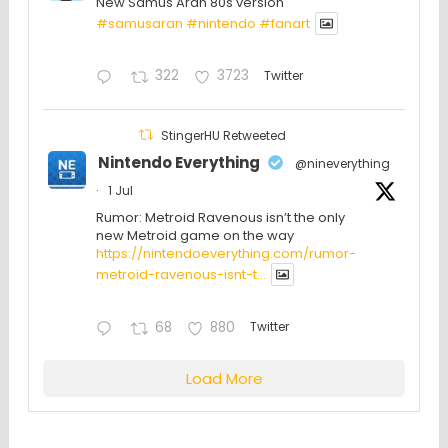
New Samus Aran 80s version
#samusaran
#nintendo
#fanartㅤㅤㅤㅤ
322
3723
Twitter
StingerHU Retweeted
Nintendo Everything
@nineverything
·
1 Jul
Rumor: Metroid Ravenous isn’t the only
new Metroid game on the way
https://nintendoeverything.com/rumor-
metroid-ravenous-isnt-t...
68
880
Twitter
Load More