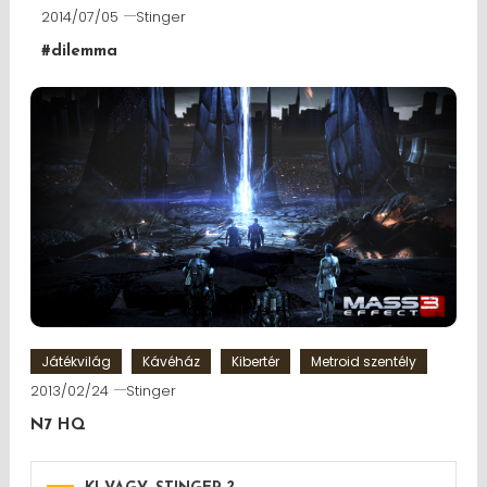
2014/07/05
Stinger
#dilemma
Játékvilág
Kávéház
Kibertér
Metroid szentély
2013/02/24
Stinger
N7 HQ