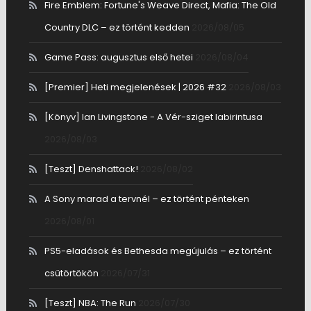
Fire Emblem: Fortune's Weave Direct, Mafia: The Old
Country DLC – ez történt kedden
2026/08/05
Game Pass: augusztus első hetei
2026/08/04
[Premier] Heti megjelenések | 2026 #32
2026/08/03
[Könyv] Ian Livingstone - A Vér-sziget labirintusa
2026/08/03
[Teszt] Denshattack!
2026/08/02
A Sony marad a tervnél – ez történt pénteken
2026/08/01
PS5-eladások és Bethesda megújulás – ez történt
csütörtökön
2026/07/31
[Teszt] NBA: The Run
2026/07/30