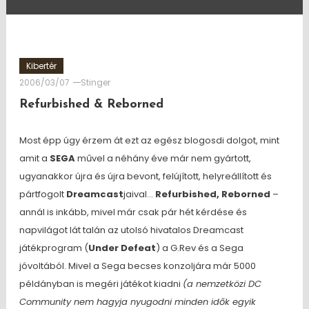
Kibertér
2006/03/07
Stinger
Refurbished & Reborned
Most épp úgy érzem át ezt az egész blogosdi dolgot, mint
amit a
SEGA
művel a néhány éve már nem gyártott,
ugyanakkor újra és újra bevont, felújított, helyreállított és
pártfogolt
Dreamcast
jaival…
Refurbished, Reborned
–
annál is inkább, mivel már csak pár hét kérdése és
napvilágot lát talán az utolsó hivatalos Dreamcast
játékprogram (
Under Defeat
) a G.Rev és a Sega
jóvoltából. Mivel a Sega becses konzoljára már 5000
példányban is megéri játékot kiadni
(a nemzetközi DC
Community nem hagyja nyugodni minden idők egyik