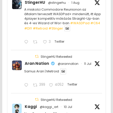
StingerHU
@stingerhu
·
1 Aug
A miskolci Commodore Reunionon az
általam tervezett WASDPad+ mindenütt, itt épp
4player kompetitív mókázás Straight-Up-ban
és 4-es Wizard of Wor-ban
#WASDPad
#C64
#DIY
#Retroid
#Stinger
3
Twitter
StingerHU Retweeted
Aran Nation
@arannation
·
11 Jul
Samus Aran | Metroid
399
4052
Twitter
StingerHU Retweeted
Kaggi
@kaggi_art
·
10 Jul