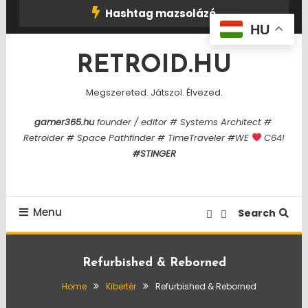
Skip
Hashtag mazsolázó
To
HU
Content
RETROID.HU
Megszereted. Játszol. Élvezed.
gamer365.hu
founder / editor # Systems Architect #
Retroider # Space Pathfinder # TimeTraveler #WE
C64!
#STINGER
Menu
Search
Refurbished & Reborned
Home
Kibertér
Refurbished & Reborned