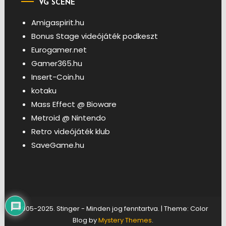
VG SCENE
Amigaspirit.hu
Bonus Stage videójáték podkeszt
Eurogamer.net
Gamer365.hu
Insert-Coin.hu
kotaku
Mass Effect @ Bioware
Metroid @ Nintendo
Retro videójáték klub
SaveGame.hu
2005-2025. Stinger - Minden jog fenntartva.
|
Theme: Color
Blog by
Mystery Themes
.