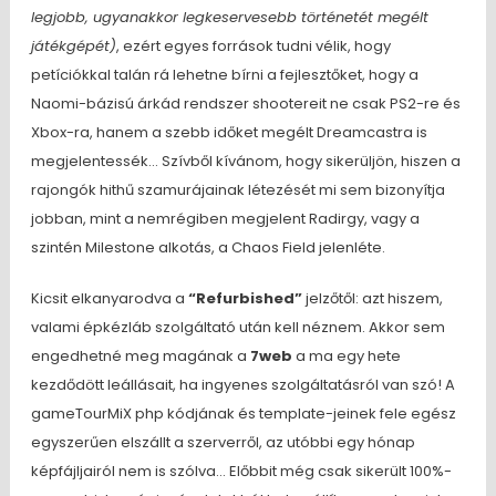
legjobb, ugyanakkor legkeservesebb történetét megélt
játékgépét)
, ezért egyes források tudni vélik, hogy
petíciókkal talán rá lehetne bírni a fejlesztőket, hogy a
Naomi-bázisú árkád rendszer shootereit ne csak PS2-re és
Xbox-ra, hanem a szebb időket megélt Dreamcastra is
megjelentessék… Szívből kívánom, hogy sikerüljön, hiszen a
rajongók hithű szamurájainak létezését mi sem bizonyítja
jobban, mint a nemrégiben megjelent Radirgy, vagy a
szintén Milestone alkotás, a Chaos Field jelenléte.
Kicsit elkanyarodva a
“Refurbished”
jelzőtől: azt hiszem,
valami épkézláb szolgáltató után kell néznem. Akkor sem
engedhetné meg magának a
7web
a ma egy hete
kezdődött leállásait, ha ingyenes szolgáltatásról van szó! A
gameTourMiX php kódjának és template-jeinek fele egész
egyszerűen elszállt a szerverről, az utóbbi egy hónap
képfájljairól nem is szólva… Előbbit még csak sikerült 100%-