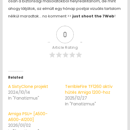
osan a biztonsági másolatokból helyreállítanom, de mint
ahogy látjátok, az elmúlt egy hónap postjai vizuális tartalom
nélkül maradtak… no komment >>
just shoot the 7Web
!
0
Article Rating
Related
A SixtyClone projekt
TerribleFire TF1260 aktív
2024/10/14
hűtés Amiga 1200-hoz
In "Fanatizmus"
2025/12/27
In "Fanatizmus"
Amiga PSU+ [A500-
A600-A1200]
2026/01/02