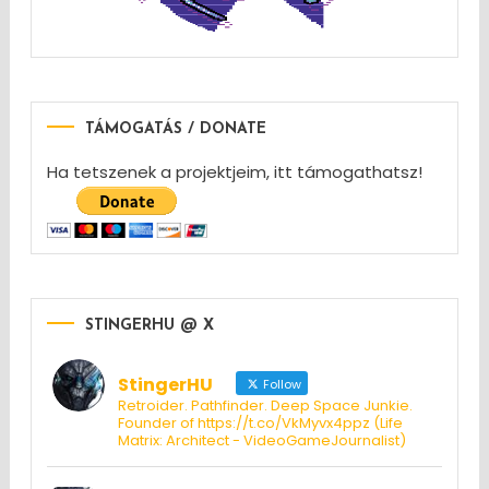
TÁMOGATÁS / DONATE
Ha tetszenek a projektjeim, itt támogathatsz!
STINGERHU @ X
StingerHU
Follow
Retroider. Pathfinder. Deep Space Junkie.
Founder of https://t.co/VkMyvx4ppz (Life
Matrix: Architect - VideoGameJournalist)