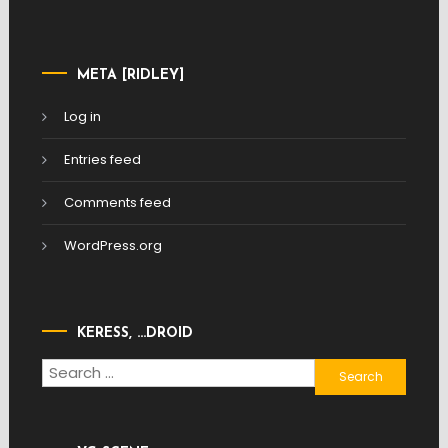
META [RIDLEY]
Log in
Entries feed
Comments feed
WordPress.org
KERESS, …DROID
Search
for: