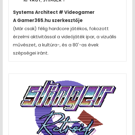
KI VAGY, STINGER ?
Systems Architect # Videogamer
A Gamer365.hu szerkesztője
(Már csak) félig hardcore játékos, fokozott
érzelmi aktivitással a videójáték ipar, a vizuális
művészet, a kultúra-, és a 80'-as évek
szépségei iránt.