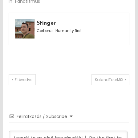
In "Fanatizmus"
Stinger
Cerberus. Humanity first.
Post
Eltévedve
KalandTourMiX
navigation
Feliratkozás / Subscribe