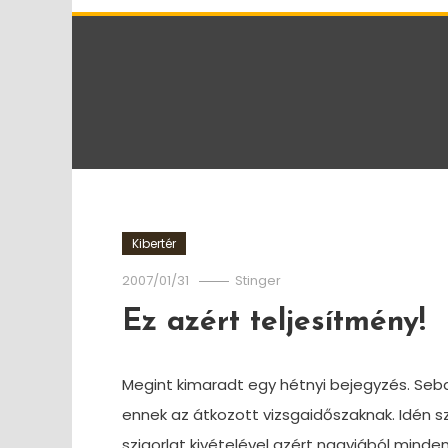
Kibertér
2007/01/31
Stinger
Ez azért teljesítmény!
Megint kimaradt egy hétnyi bejegyzés. Seba
ennek az átkozott vizsgaidőszaknak. Idén 
szigorlat kivételével azért nagyjából mindent