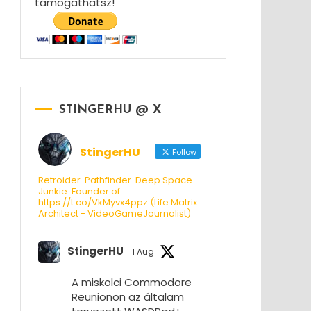
támogathatsz!
STINGERHU @ X
StingerHU
Follow
Retroider. Pathfinder. Deep Space
Junkie. Founder of
https://t.co/VkMyvx4ppz (Life Matrix:
Architect - VideoGameJournalist)
StingerHU
1 Aug
A miskolci Commodore
Reunionon az általam