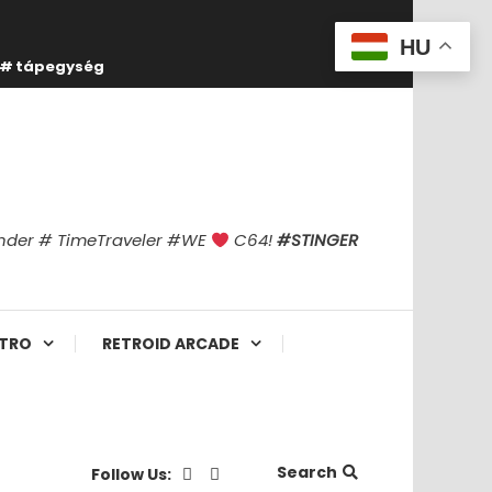
HU
tápegység
finder # TimeTraveler #WE
C64!
#STINGER
TRO
RETROID ARCADE
Search
Follow Us: