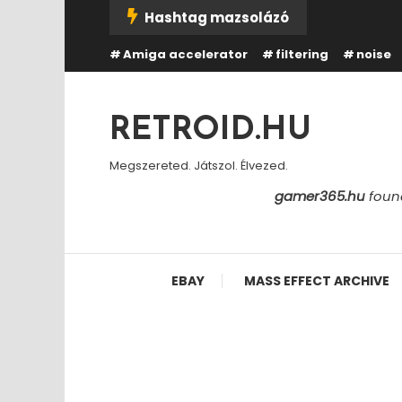
Skip
Hashtag mazsolázó
To
Amiga accelerator
filtering
noise
Content
RETROID.HU
Megszereted. Játszol. Élvezed.
gamer365.hu
found
EBAY
MASS EFFECT ARCHIVE