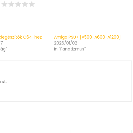
 kiegészítők C64-hez
Amiga PSU+ [A500-A600-A1200]
27
2026/01/02
lág"
In "Fanatizmus"
rst.