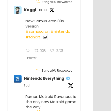
StingerHU Retweeted
Kaggi
10 Jul
New Samus Aran 80s
version
#samusaran
#nintendo
#fanartㅤㅤㅤㅤ
326
3721
Twitter
StingerHU Retweeted
Nintendo Everything
1 Jul
Rumor: Metroid Ravenous isn’t
the only new Metroid game on
the way