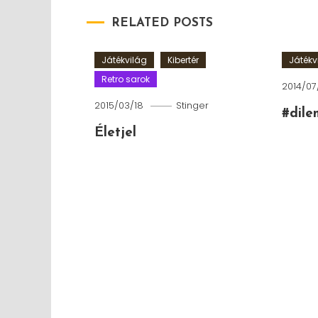
RELATED POSTS
Játékvilág
Kibertér
Játékv
Retro sarok
2014/07
2015/03/18
Stinger
#dil
Életjel