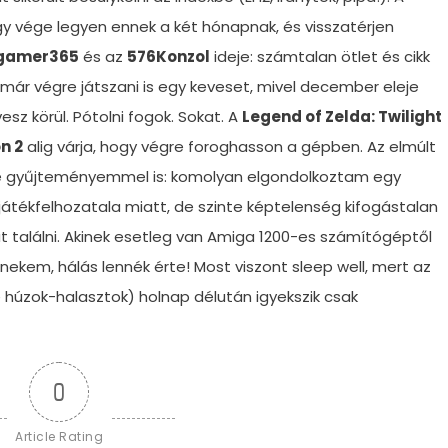
hogy vége legyen ennek a két hónapnak, és visszatérjen
gamer365
és az
576Konzol
ideje: számtalan ötlet és cikk
 már végre játszani is egy keveset, mivel december eleje
sz körül. Pótolni fogok. Sokat. A
Legend of Zelda: Twilight
n 2
alig várja, hogy végre foroghasson a gépben. Az elmúlt
gyűjteményemmel is: komolyan elgondolkoztam egy
átékfelhozatala miatt, de szinte képtelenség kifogástalan
t találni. Akinek esetleg van Amiga 1200-es számítógéptől
nekem, hálás lennék érte! Most viszont sleep well, mert az
 húzok-halasztok) holnap délután igyekszik csak
0
Article Rating