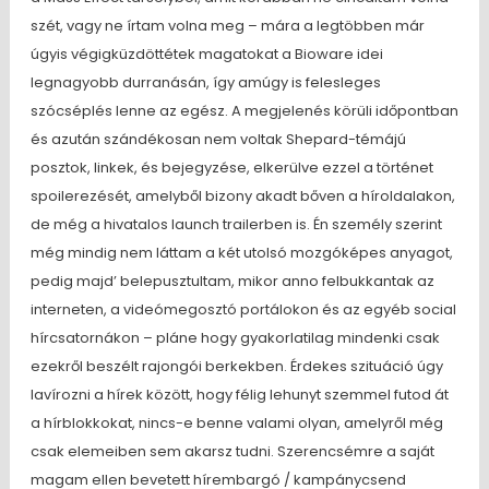
szét, vagy ne írtam volna meg – mára a legtöbben már
úgyis végigküzdöttétek magatokat a Bioware idei
legnagyobb durranásán, így amúgy is felesleges
szócséplés lenne az egész. A megjelenés körüli időpontban
és azután szándékosan nem voltak Shepard-témájú
posztok, linkek, és bejegyzése, elkerülve ezzel a történet
spoilerezését, amelyből bizony akadt bőven a híroldalakon,
de még a hivatalos launch trailerben is. Én személy szerint
még mindig nem láttam a két utolsó mozgóképes anyagot,
pedig majd’ belepusztultam, mikor anno felbukkantak az
interneten, a videómegosztó portálokon és az egyéb social
hírcsatornákon – pláne hogy gyakorlatilag mindenki csak
ezekről beszélt rajongói berkekben. Érdekes szituáció úgy
lavírozni a hírek között, hogy félig lehunyt szemmel futod át
a hírblokkokat, nincs-e benne valami olyan, amelyről még
csak elemeiben sem akarsz tudni. Szerencsémre a saját
magam ellen bevetett hírembargó / kampánycsend