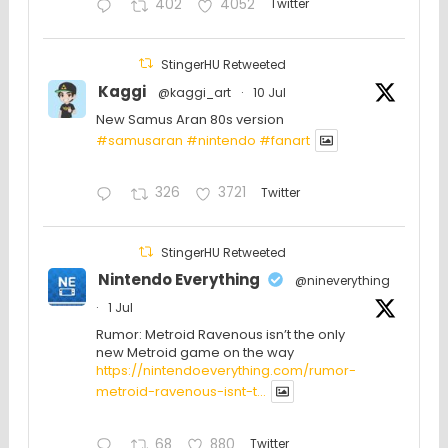
402
4052
Twitter
StingerHU Retweeted
Kaggi
@kaggi_art
·
10 Jul
New Samus Aran 80s version
#samusaran
#nintendo
#fanartㅤㅤㅤㅤ
326
3721
Twitter
StingerHU Retweeted
Nintendo Everything
@nineverything
·
1 Jul
Rumor: Metroid Ravenous isn’t the only
new Metroid game on the way
https://nintendoeverything.com/rumor-
metroid-ravenous-isnt-t...
68
880
Twitter