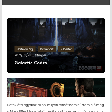
Játékvilág
Kávéház
Kibertér
2012/03/23
Stinger
Galactic Codex
Hetek óta agyalok azon, milyen témát nem húztam elő még
a Mass Effect tarsolyból, amit korábban ne cincáltam volna