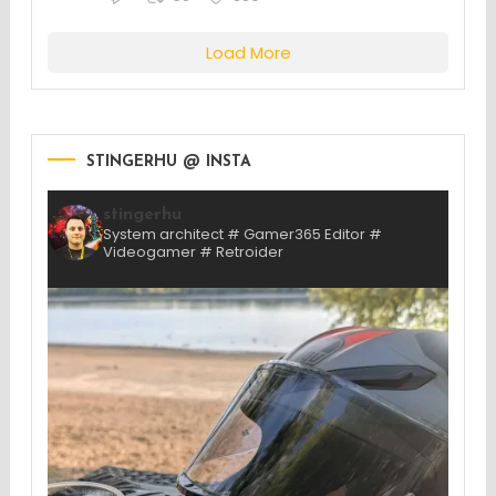
Load More
STINGERHU @ INSTA
stingerhu
System architect # Gamer365 Editor #
Videogamer # Retroider