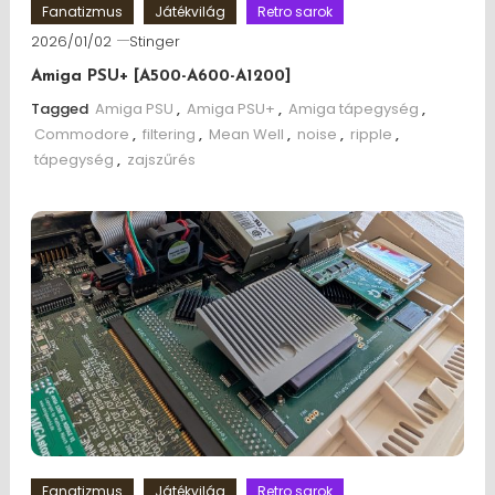
Fanatizmus
Játékvilág
Retro sarok
2026/01/02
Stinger
Amiga PSU+ [A500-A600-A1200]
Tagged
Amiga PSU
,
Amiga PSU+
,
Amiga tápegység
,
Commodore
,
filtering
,
Mean Well
,
noise
,
ripple
,
tápegység
,
zajszűrés
Fanatizmus
Játékvilág
Retro sarok