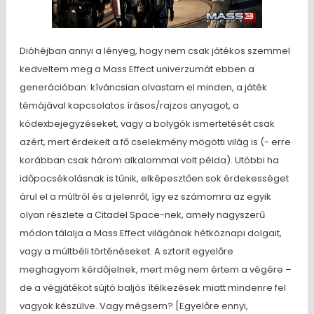
Dióhéjban annyi a lényeg, hogy nem csak játékos szemmel
kedveltem meg a Mass Effect univerzumát ebben a
generációban: kíváncsian olvastam el minden, a játék
témájával kapcsolatos írásos/rajzos anyagot, a
kódexbejegyzéseket, vagy a bolygók ismertetését csak
azért, mert érdekelt a fő cselekmény mögötti világ is (- erre
korábban csak három alkalommal volt példa). Utóbbi ha
időpocsékolásnak is tűnik, elképesztően sok érdekességet
árul el a múltról és a jelenről, így ez számomra az egyik
olyan részlete a Citadel Space-nek, amely nagyszerű
módon tálalja a Mass Effect világának hétköznapi dolgait,
vagy a múltbéli történéseket. A sztorit egyelőre
meghagyom kérdőjelnek, mert még nem értem a végére –
de a végjátékot sújtó baljós ítélkezések miatt mindenre fel
vagyok készülve. Vagy mégsem? [Egyelőre ennyi,