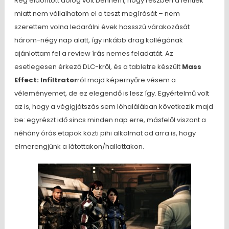
Rég eldöntött dolog volt bennem, hogy részben a fentiek
miatt nem vállalhatom el a teszt megírását – nem
szerettem volna ledarálni évek hossszú várakozását
három-négy nap alatt, így inkább drag kollégának
ajánlottam fel a review írás nemes feladatát. Az
esetlegesen érkező DLC-kről, és a tabletre készült
Mass
Effect: Infiltrator
ról majd képernyőre vésem a
véleményemet, de ez elegendő is lesz így. Egyértelmű volt
az is, hogy a végigjátszás sem lóhalálában következik majd
be: egyrészt idő sincs minden nap erre, másfelől viszont a
néhány órás etapok közti pihi alkalmat ad arra is, hogy
elmerengjünk a látottakon/hallottakon.