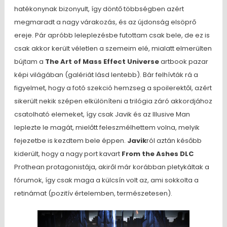
hatékonynak bizonyult, így döntő többségben azért
megmaradt a nagy várakozás, és az újdonság elsöprő
ereje. Pár apróbb leleplezésbe futottam csak bele, de ez is
csak akkor került véletlen a szemeim elé, mialatt elmerülten
bújtam a
The Art of Mass Effect Universe
artbook pazar
képi világában (galériát lásd lentebb). Bár felhívták rá a
figyelmet, hogy a fotó szekció hemzseg a spoilerektől, azért
sikerült nekik szépen elkülöníteni a trilógia záró akkordjához
csatolható elemeket, így csak Javik és az Illusive Man
leplezte le magát, mielőtt feleszmélhettem volna, melyik
fejezetbe is kezdtem bele éppen.
Javik
ról aztán később
kiderült, hogy a nagy port kavart
From the Ashes DLC
Prothean protagonistája, akiről már korábban pletykáltak a
fórumok, így csak maga a külcsín volt az, ami sokkolta a
retinámat (pozitív értelemben, természetesen).