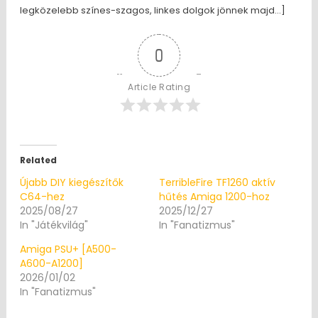
legközelebb színes-szagos, linkes dolgok jönnek majd…]
0
Article Rating
Related
Újabb DIY kiegészítők
TerribleFire TF1260 aktív
C64-hez
hűtés Amiga 1200-hoz
2025/08/27
2025/12/27
In "Játékvilág"
In "Fanatizmus"
Amiga PSU+ [A500-
A600-A1200]
2026/01/02
In "Fanatizmus"