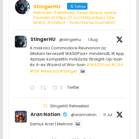
StingerHU
Follow
Retroider. Pathfinder. Deep Space Junkie.
Founder of https://t.co/VkMyvx4ppz (Life
Matrix: Architect - VideoGameJournalist)
StingerHU
@stingerhu
·
1 Aug
A miskolci Commodore Reunionon az
általam tervezett WASDPad+ mindenütt, itt épp
4player kompetitív mókázás Straight-Up-ban
és 4-es Wizard of Wor-ban
#WASDPad
#C64
#DIY
#Retroid
#Stinger
3
Twitter
StingerHU Retweeted
Aran Nation
@arannation
·
11 Jul
Samus Aran | Metroid