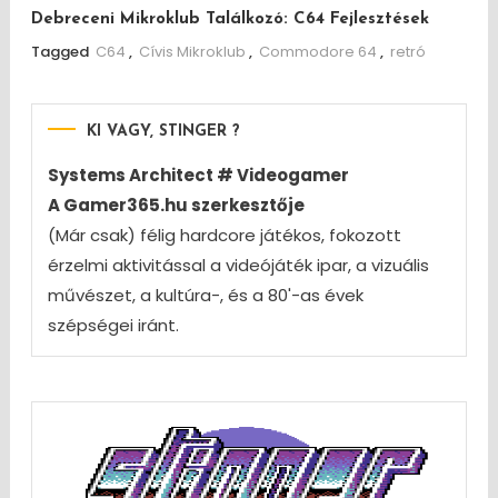
Debreceni Mikroklub Találkozó: C64 Fejlesztések
Tagged
C64
,
Cívis Mikroklub
,
Commodore 64
,
retró
KI VAGY, STINGER ?
Systems Architect # Videogamer
A Gamer365.hu szerkesztője
(Már csak) félig hardcore játékos, fokozott
érzelmi aktivitással a videójáték ipar, a vizuális
művészet, a kultúra-, és a 80'-as évek
szépségei iránt.