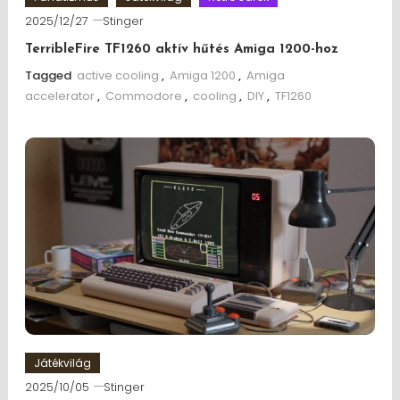
2025/12/27
Stinger
TerribleFire TF1260 aktív hűtés Amiga 1200-hoz
Tagged
active cooling
,
Amiga 1200
,
Amiga
accelerator
,
Commodore
,
cooling
,
DIY
,
TF1260
Játékvilág
2025/10/05
Stinger