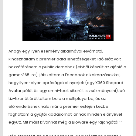
Ahogy egy ilyen esemény alkalmával elvárható,
kihasználtam a premier adta lehetőségeket: idő előtt volt
hozzáférésem a public demohoz (ebből készült az ajánló a
gamer365-re), játszottam a Facebook alkalmazásokkal,
hogy ilyen-olyan apróságokat nyerjek (egy X360 Shepard
Avatar pólót és egy omni-toolt sikerült is zsákmányolni), bő
tíz-tizenöt órát toltam bele a multiplayerbe, és az
előrendelésnek hála már a premier estéjén kézbe
foghattam a gyűjtői kiadásomat, annak minden előnyével
együtt. Mit mást kívánhat még a Bioware egy rajongótól ?